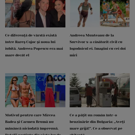
Ce diferență de vârstă există
Andreea Munteanu de la
între Rareș Cojoc și noua lui
Survivor s-a căsătorit civil cu
iubită. Andreea Popescu era mai
logodnicul ei. Imagini cu cei doi
mare decât el
miri
Motivul pentru care Mircea
Ce a pățit un român într-o
Badea și Carmen Brumă nu
benzinărie din Bulgaria: „Aveți
mănâncă niciodată împreună.
mare grijă!”. Ce a observat pe
Detalii neștiute din viața lor de
chitanță