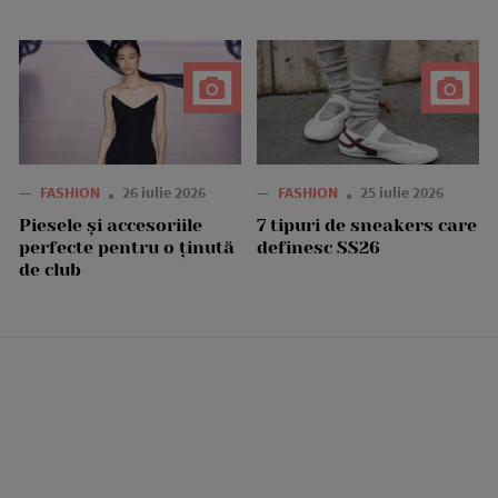
—
FASHION
26 iulie 2026
—
FASHION
25 iulie 2026
Piesele și accesoriile
7 tipuri de sneakers care
perfecte pentru o ținută
definesc SS26
de club