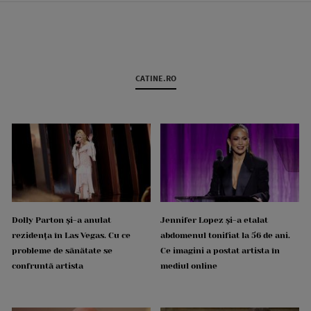
CATINE.RO
Dolly Parton și-a anulat
Jennifer Lopez și-a etalat
rezidența în Las Vegas. Cu ce
abdomenul tonifiat la 56 de ani.
probleme de sănătate se
Ce imagini a postat artista în
confruntă artista
mediul online