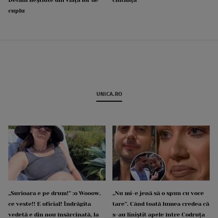
cuplu
UNICA.RO
„Surioara e pe drum!” :o Wooow,
„Nu mi-e jenă să o spun cu voce
ce veste!! E oficial! Îndrăgita
tare”. Când toată lumea credea că
vedetă e din nou însărcinată, la
s-au liniștit apele între Codruța