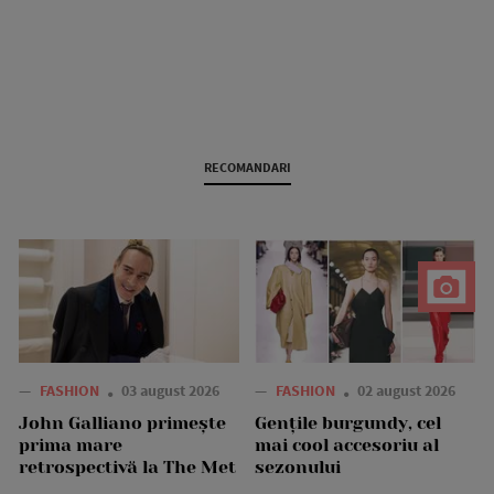
RECOMANDARI
—
FASHION
03 august 2026
—
FASHION
02 august 2026
John Galliano primește
Gențile burgundy, cel
prima mare
mai cool accesoriu al
retrospectivă la The Met
sezonului