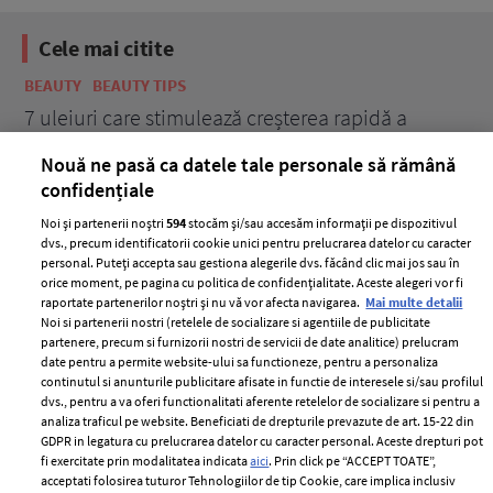
Cele mai citite
BEAUTY
BEAUTY TIPS
BE
țe
7 uleiuri care stimulează creșterea rapidă a
Ce
părului
de
Nouă ne pasă ca datele tale personale să rămână
confidențiale
Noi și partenerii noștri
594
stocăm și/sau accesăm informații pe dispozitivul
dvs., precum identificatorii cookie unici pentru prelucrarea datelor cu caracter
personal. Puteți accepta sau gestiona alegerile dvs. făcând clic mai jos sau în
orice moment, pe pagina cu politica de confidențialitate. Aceste alegeri vor fi
raportate partenerilor noștri și nu vă vor afecta navigarea.
Mai multe detalii
Noi si partenerii nostri (retelele de socializare si agentiile de publicitate
partenere, precum si furnizorii nostri de servicii de date analitice) prelucram
ELLE Style Awards
Termeni si conditii
date pentru a permite website-ului sa functioneze, pentru a personaliza
2024
continutul si anunturile publicitare afisate in functie de interesele si/sau profilul
Politica de
dvs., pentru a va oferi functionalitati aferente retelelor de socializare si pentru a
Despre ELLE
confidențialitate
analiza traficul pe website. Beneficiati de drepturile prevazute de art. 15-22 din
Romania
GDPR in legatura cu prelucrarea datelor cu caracter personal. Aceste drepturi pot
Politica de cookies
fi exercitate prin modalitatea indicata
aici
. Prin click pe “ACCEPT TOATE”,
Contact
Publicitate
acceptati folosirea tuturor Tehnologiilor de tip Cookie, care implica inclusiv