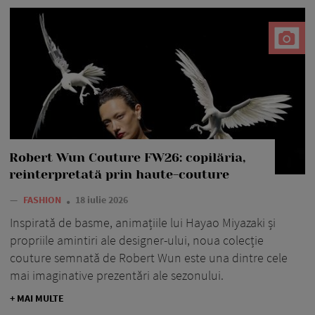
Robert Wun Couture FW26: copilăria,
reinterpretată prin haute-couture
—
FASHION
18 iulie 2026
Inspirată de basme, animațiile lui Hayao Miyazaki și
propriile amintiri ale designer-ului, noua colecție
couture semnată de Robert Wun este una dintre cele
mai imaginative prezentări ale sezonului.
+ MAI MULTE