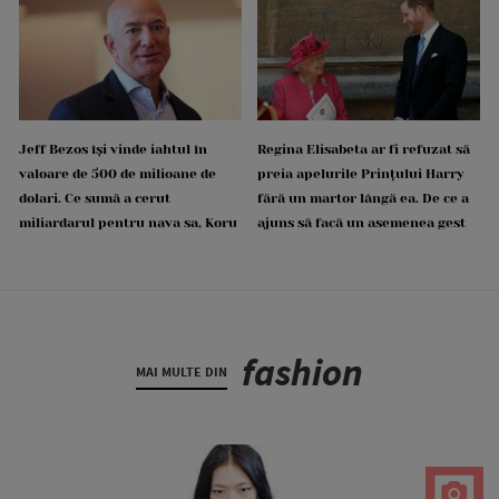
Jeff Bezos își vinde iahtul în
Regina Elisabeta ar fi refuzat să
valoare de 500 de milioane de
preia apelurile Prințului Harry
dolari. Ce sumă a cerut
fără un martor lângă ea. De ce a
miliardarul pentru nava sa, Koru
ajuns să facă un asemenea gest
fashion
MAI MULTE DIN