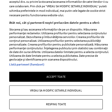
acceptul dvs. cu privire la stocarea/accesarea informatiilor de catre Vendor-ii cu
Abonamente
care colaboram. Prin click pe “VREAU SA MODIFIC SETARILE INDIVIDUAL” puteti
schimba preferintele in mod individual, mai putin cele legate de cookie strict
necesare pentru functionarea website-ului.
Stiri
Libertatea pentru
Atât noi, cât și partenerii noștri prelucrăm datele pentru a oferi:
femei
GSP
Stocarea și/sau accesarea informațiilor de pe un dispozitiv. Măsurarea
Viva
performanței reclamelor. Utilizarea profilurilor pentru selectarea conținutului
Unica
personalizat. Dezvoltarea și îmbunătățirea serviciilor. Crearea profilurilor de
Avantaje
conținut personalizat. Utilizarea profilurilor pentru selectarea publicității
Baby
personalizate. Crearea profilurilor pentru publicitate personalizată. Măsurarea
Retete practice
performanței conținutului. Înțelegerea publicului prin statistici sau combinații
Retete
de date din surse diferite. Utilizarea datelor limitate pentru a selecta conținutul.
Utilizarea de date limitate pentru a selecta publicitatea. Date precise de
geolocație și identificarea prin scanarea dispozitivului.
Pariază responsabil! Decizia ONJN nr. 821/25.09.2025.
Listă parteneri (furnizori)
Jocurile de noroc sunt interzise minorilor.
ACCEPT TOATE
Copyright © 2026 Ringier Romania SRL
VREAU SA MODIFIC SETARILE INDIVIDUAL
RESPING TOATE