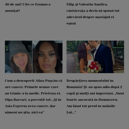
40 de ani! Uite ce frumos a
Filip și Valentin Sanfira,
anunțat!
cântăreața a decis să spună tot
adevărul despre mariajul ei
eșuat
Cum a descoperit Alina Pușcău că
Despărțirea momentului în
are cancer. Primele semne care
România! Și-au spus adio după 2
au trimis-o la medic. Prietena ei,
copii și mulți ani împreună. „Sunt
Olga Barcari, a povestit tot: „Și în
foarte ancorată în Dumnezeu.
Asia Express avea cancer, dar
Am lăsat tot greul în mâinile
nimeni nu știa, nici ea”
Lui...”