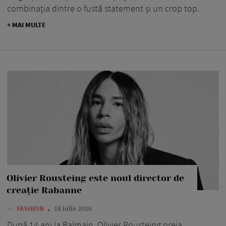
combinația dintre o fustă statement și un crop top.
+ MAI MULTE
Olivier Rousteing este noul director de
creație Rabanne
—
FASHION
18 iulie 2026
După 14 ani la Balmain, Olivier Rousteing preia