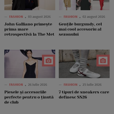
—
FASHION
03 august 2026
—
FASHION
02 august 2026
John Galliano primește
Gențile burgundy, cel
prima mare
mai cool accesoriu al
retrospectivă la The Met
sezonului
—
FASHION
26 iulie 2026
—
FASHION
25 iulie 2026
Piesele și accesoriile
7 tipuri de sneakers care
perfecte pentru o ținută
definesc SS26
de club