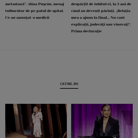
metastază”. Alina Pușcău, mesaj
despărțit de iubitul ei, la 3 ani de
tulburător de pe patul de spital.
când au devenit părinți. „Relația
Ce au anunțat-o medicii
mea a ajuns la final... Nu caut
explicații, judecăți sau vinovați”.
Prima declarație
CATINE.RO