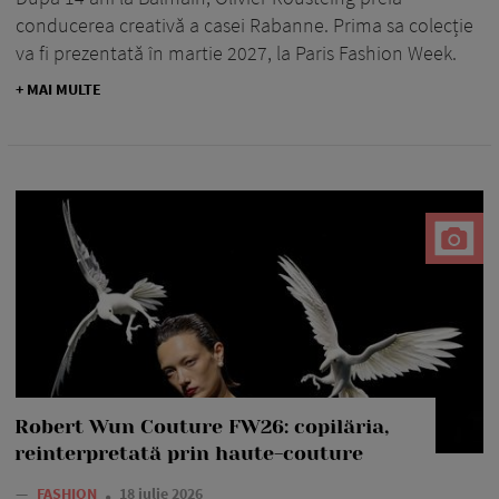
conducerea creativă a casei Rabanne. Prima sa colecție
va fi prezentată în martie 2027, la Paris Fashion Week.
+ MAI MULTE
Robert Wun Couture FW26: copilăria,
reinterpretată prin haute-couture
—
FASHION
18 iulie 2026