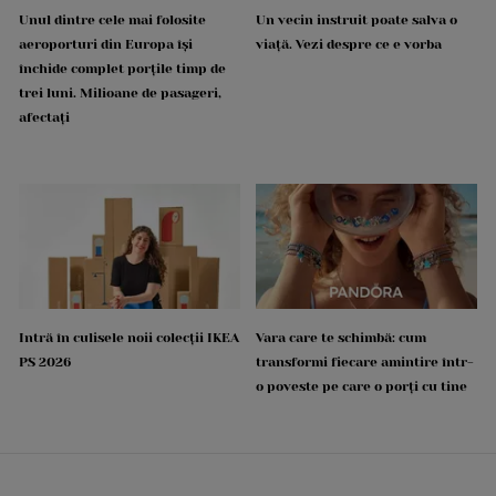
Unul dintre cele mai folosite
Un vecin instruit poate salva o
aeroporturi din Europa își
viață. Vezi despre ce e vorba
închide complet porțile timp de
trei luni. Milioane de pasageri,
afectați
Intră în culisele noii colecții IKEA
Vara care te schimbă: cum
PS 2026
transformi fiecare amintire într-
o poveste pe care o porți cu tine