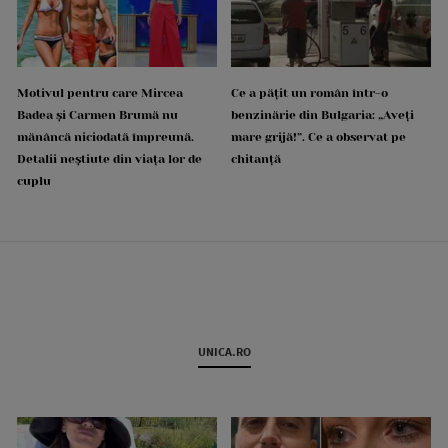
Motivul pentru care Mircea
Ce a pățit un român într-o
Badea și Carmen Brumă nu
benzinărie din Bulgaria: „Aveți
mănâncă niciodată împreună.
mare grijă!”. Ce a observat pe
Detalii neștiute din viața lor de
chitanță
cuplu
UNICA.RO