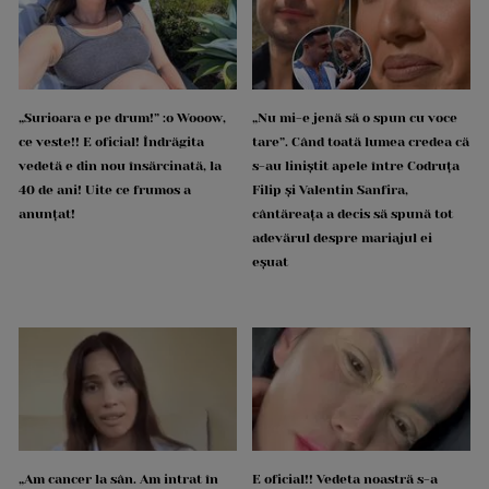
„Surioara e pe drum!” :o Wooow,
„Nu mi-e jenă să o spun cu voce
ce veste!! E oficial! Îndrăgita
tare”. Când toată lumea credea că
vedetă e din nou însărcinată, la
s-au liniștit apele între Codruța
40 de ani! Uite ce frumos a
Filip și Valentin Sanfira,
anunțat!
cântăreața a decis să spună tot
adevărul despre mariajul ei
eșuat
„Am cancer la sân. Am intrat în
E oficial!! Vedeta noastră s-a