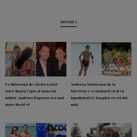
ANTENA 1
Ce diferență de vârstă există
Andreea Munteanu de la
între Rareș Cojoc și noua lui
Survivor s-a căsătorit civil cu
iubită. Andreea Popescu era mai
logodnicul ei. Imagini cu cei doi
mare decât el
miri