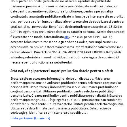
Noi si partenerii nostri (retelele de socializare si agentiile de publicitate
partenere, precum si furnizorii nostri de servicii de date analitice) prelucram
ELLE Style Awards
Termeni si conditii
date pentru a permite website-ului sa functioneze, pentru a personaliza
2024
continutul si anunturile publicitare afisate in functie de interesele si/sau profilul
Politica de
dvs., pentru a va oferi functionalitati aferente retelelor de socializare si pentru a
Despre ELLE
confidențialitate
analiza traficul pe website. Beneficiati de drepturile prevazute de art. 15-22 din
Romania
GDPR in legatura cu prelucrarea datelor cu caracter personal. Aceste drepturi pot
Politica de cookies
fi exercitate prin modalitatea indicata
aici
. Prin click pe “ACCEPT TOATE”,
Contact
Publicitate
acceptati folosirea tuturor Tehnologiilor de tip Cookie, care implica inclusiv
acceptul dvs. cu privire la stocarea/accesarea informatiilor de catre Vendor-ii cu
Abonamente
care colaboram. Prin click pe “VREAU SA MODIFIC SETARILE INDIVIDUAL” puteti
schimba preferintele in mod individual, mai putin cele legate de cookie strict
necesare pentru functionarea website-ului.
Stiri
Libertatea pentru
Atât noi, cât și partenerii noștri prelucrăm datele pentru a oferi:
femei
GSP
Stocarea și/sau accesarea informațiilor de pe un dispozitiv. Măsurarea
Viva
performanței reclamelor. Utilizarea profilurilor pentru selectarea conținutului
Unica
personalizat. Dezvoltarea și îmbunătățirea serviciilor. Crearea profilurilor de
Avantaje
conținut personalizat. Utilizarea profilurilor pentru selectarea publicității
Baby
personalizate. Crearea profilurilor pentru publicitate personalizată. Măsurarea
Retete practice
performanței conținutului. Înțelegerea publicului prin statistici sau combinații
Retete
de date din surse diferite. Utilizarea datelor limitate pentru a selecta conținutul.
Utilizarea de date limitate pentru a selecta publicitatea. Date precise de
geolocație și identificarea prin scanarea dispozitivului.
Pariază responsabil! Decizia ONJN nr. 821/25.09.2025.
Listă parteneri (furnizori)
Jocurile de noroc sunt interzise minorilor.