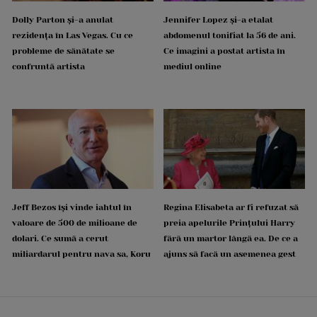
Dolly Parton și-a anulat
Jennifer Lopez și-a etalat
rezidența în Las Vegas. Cu ce
abdomenul tonifiat la 56 de ani.
probleme de sănătate se
Ce imagini a postat artista în
confruntă artista
mediul online
Jeff Bezos își vinde iahtul în
Regina Elisabeta ar fi refuzat să
valoare de 500 de milioane de
preia apelurile Prințului Harry
dolari. Ce sumă a cerut
fără un martor lângă ea. De ce a
miliardarul pentru nava sa, Koru
ajuns să facă un asemenea gest