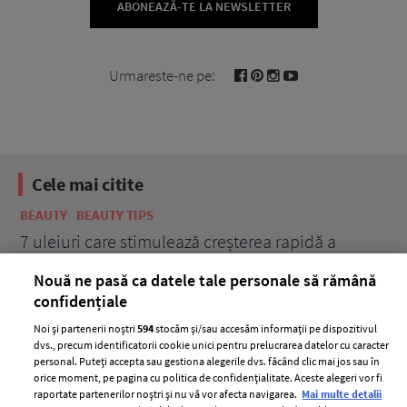
ABONEAZĂ-TE LA NEWSLETTER
Urmareste-ne pe:
Cele mai citite
BEAUTY
BEAUTY TIPS
BE
țe
7 uleiuri care stimulează creșterea rapidă a
Ce
părului
de
Nouă ne pasă ca datele tale personale să rămână
confidențiale
Noi și partenerii noștri
594
stocăm și/sau accesăm informații pe dispozitivul
dvs., precum identificatorii cookie unici pentru prelucrarea datelor cu caracter
personal. Puteți accepta sau gestiona alegerile dvs. făcând clic mai jos sau în
orice moment, pe pagina cu politica de confidențialitate. Aceste alegeri vor fi
raportate partenerilor noștri și nu vă vor afecta navigarea.
Mai multe detalii