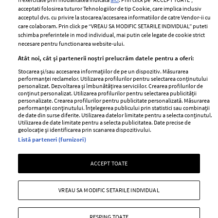
Contact
Publicitate
acceptati folosirea tuturor Tehnologiilor de tip Cookie, care implica inclusiv
acceptul dvs. cu privire la stocarea/accesarea informatiilor de catre Vendor-ii cu
Abonamente
care colaboram. Prin click pe “VREAU SA MODIFIC SETARILE INDIVIDUAL” puteti
schimba preferintele in mod individual, mai putin cele legate de cookie strict
necesare pentru functionarea website-ului.
Stiri
Libertatea pentru
Atât noi, cât și partenerii noștri prelucrăm datele pentru a oferi:
femei
GSP
Stocarea și/sau accesarea informațiilor de pe un dispozitiv. Măsurarea
Viva
performanței reclamelor. Utilizarea profilurilor pentru selectarea conținutului
Unica
personalizat. Dezvoltarea și îmbunătățirea serviciilor. Crearea profilurilor de
Avantaje
conținut personalizat. Utilizarea profilurilor pentru selectarea publicității
Baby
personalizate. Crearea profilurilor pentru publicitate personalizată. Măsurarea
Retete practice
performanței conținutului. Înțelegerea publicului prin statistici sau combinații
Retete
de date din surse diferite. Utilizarea datelor limitate pentru a selecta conținutul.
Utilizarea de date limitate pentru a selecta publicitatea. Date precise de
geolocație și identificarea prin scanarea dispozitivului.
Pariază responsabil! Decizia ONJN nr. 821/25.09.2025.
Listă parteneri (furnizori)
Jocurile de noroc sunt interzise minorilor.
ACCEPT TOATE
Copyright © 2026 Ringier Romania SRL
VREAU SA MODIFIC SETARILE INDIVIDUAL
RESPING TOATE