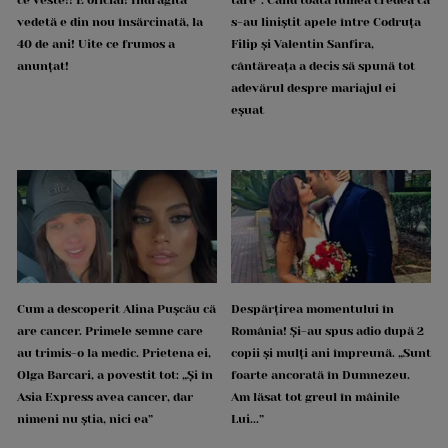
vedetă e din nou însărcinată, la
s-au liniștit apele între Codruța
40 de ani! Uite ce frumos a
Filip și Valentin Sanfira,
anunțat!
cântăreața a decis să spună tot
adevărul despre mariajul ei
eșuat
Cum a descoperit Alina Pușcău că
Despărțirea momentului în
are cancer. Primele semne care
România! Și-au spus adio după 2
au trimis-o la medic. Prietena ei,
copii și mulți ani împreună. „Sunt
Olga Barcari, a povestit tot: „Și în
foarte ancorată în Dumnezeu.
Asia Express avea cancer, dar
Am lăsat tot greul în mâinile
nimeni nu știa, nici ea”
Lui...”