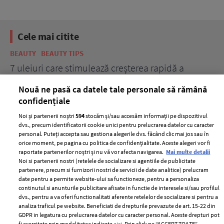
Cele mai citite
BEAUTY
BEAUTY TIPS
BE
țe
7 uleiuri care stimulează creșterea rapidă a
Ce
părului
de
Nouă ne pasă ca datele tale personale să rămână
confidențiale
Noi și partenerii noștri
594
stocăm și/sau accesăm informații pe dispozitivul
dvs., precum identificatorii cookie unici pentru prelucrarea datelor cu caracter
personal. Puteți accepta sau gestiona alegerile dvs. făcând clic mai jos sau în
orice moment, pe pagina cu politica de confidențialitate. Aceste alegeri vor fi
raportate partenerilor noștri și nu vă vor afecta navigarea.
Mai multe detalii
Noi si partenerii nostri (retelele de socializare si agentiile de publicitate
partenere, precum si furnizorii nostri de servicii de date analitice) prelucram
ELLE Style Awards
Termeni si conditii
date pentru a permite website-ului sa functioneze, pentru a personaliza
2024
continutul si anunturile publicitare afisate in functie de interesele si/sau profilul
Politica de
dvs., pentru a va oferi functionalitati aferente retelelor de socializare si pentru a
Despre ELLE
confidențialitate
analiza traficul pe website. Beneficiati de drepturile prevazute de art. 15-22 din
Romania
GDPR in legatura cu prelucrarea datelor cu caracter personal. Aceste drepturi pot
Politica de cookies
fi exercitate prin modalitatea indicata
aici
. Prin click pe “ACCEPT TOATE”,