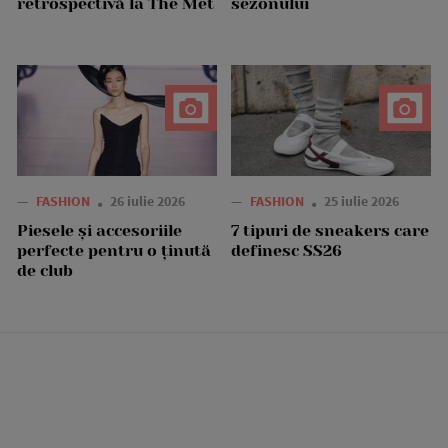
retrospectivă la The Met
sezonului
—
FASHION
26 iulie 2026
—
FASHION
25 iulie 2026
Piesele și accesoriile
7 tipuri de sneakers care
perfecte pentru o ținută
definesc SS26
de club