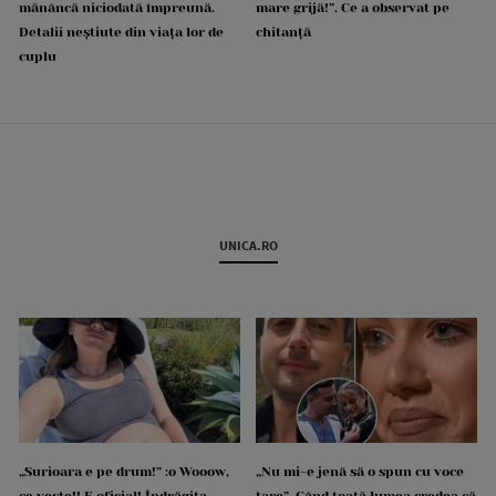
mănâncă niciodată împreună.
mare grijă!”. Ce a observat pe
Detalii neștiute din viața lor de
chitanță
cuplu
UNICA.RO
„Surioara e pe drum!” :o Wooow,
„Nu mi-e jenă să o spun cu voce
ce veste!! E oficial! Îndrăgita
tare”. Când toată lumea credea că