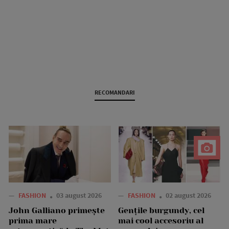
RECOMANDARI
—
FASHION
03 august 2026
—
FASHION
02 august 2026
John Galliano primește
Gențile burgundy, cel
prima mare
mai cool accesoriu al