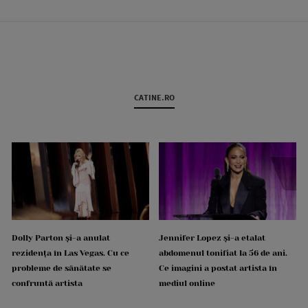
CATINE.RO
Dolly Parton și-a anulat
Jennifer Lopez și-a etalat
rezidența în Las Vegas. Cu ce
abdomenul tonifiat la 56 de ani.
probleme de sănătate se
Ce imagini a postat artista în
confruntă artista
mediul online