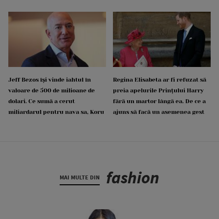
Jeff Bezos își vinde iahtul în
Regina Elisabeta ar fi refuzat să
valoare de 500 de milioane de
preia apelurile Prințului Harry
dolari. Ce sumă a cerut
fără un martor lângă ea. De ce a
miliardarul pentru nava sa, Koru
ajuns să facă un asemenea gest
fashion
MAI MULTE DIN