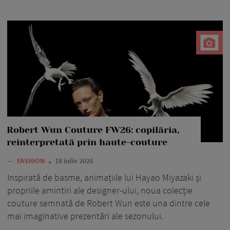
Robert Wun Couture FW26: copilăria,
reinterpretată prin haute-couture
—
FASHION
18 iulie 2026
Inspirată de basme, animațiile lui Hayao Miyazaki și
propriile amintiri ale designer-ului, noua colecție
couture semnată de Robert Wun este una dintre cele
mai imaginative prezentări ale sezonului.