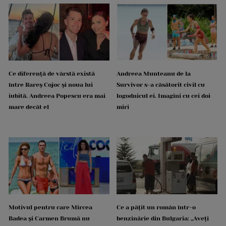
Ce diferență de vârstă există
Andreea Munteanu de la
între Rareș Cojoc și noua lui
Survivor s-a căsătorit civil cu
iubită. Andreea Popescu era mai
logodnicul ei. Imagini cu cei doi
mare decât el
miri
Motivul pentru care Mircea
Ce a pățit un român într-o
Badea și Carmen Brumă nu
benzinărie din Bulgaria: „Aveți