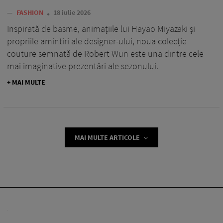
—
FASHION
18 iulie 2026
Inspirată de basme, animațiile lui Hayao Miyazaki și
propriile amintiri ale designer-ului, noua colecție
couture semnată de Robert Wun este una dintre cele
mai imaginative prezentări ale sezonului.
+ MAI MULTE
MAI MULTE ARTICOLE