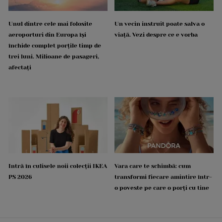
Unul dintre cele mai folosite
Un vecin instruit poate salva o
aeroporturi din Europa își
viață. Vezi despre ce e vorba
închide complet porțile timp de
trei luni. Milioane de pasageri,
afectați
Intră în culisele noii colecții IKEA
Vara care te schimbă: cum
PS 2026
transformi fiecare amintire într-
o poveste pe care o porți cu tine