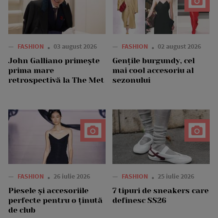
—
FASHION
03 august 2026
—
FASHION
02 august 2026
John Galliano primește
Gențile burgundy, cel
prima mare
mai cool accesoriu al
retrospectivă la The Met
sezonului
—
FASHION
26 iulie 2026
—
FASHION
25 iulie 2026
Piesele și accesoriile
7 tipuri de sneakers care
perfecte pentru o ținută
definesc SS26
de club