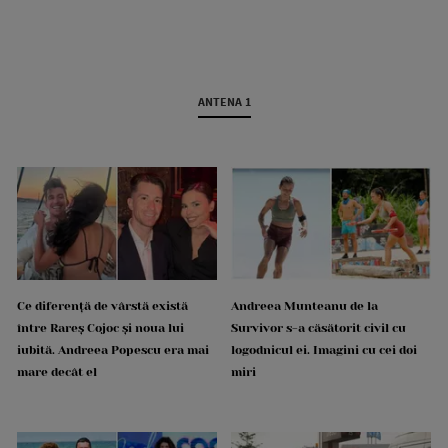
ANTENA 1
Ce diferență de vârstă există
Andreea Munteanu de la
între Rareș Cojoc și noua lui
Survivor s-a căsătorit civil cu
iubită. Andreea Popescu era mai
logodnicul ei. Imagini cu cei doi
mare decât el
miri