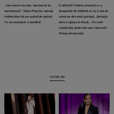
„Am cancer la sân. Am intrat în
E oficial!! Vedeta noastră s-a
metastază”. Alina Pușcău, mesaj
despărțit de iubitul ei, la 3 ani de
tulburător de pe patul de spital.
când au devenit părinți. „Relația
Ce au anunțat-o medicii
mea a ajuns la final... Nu caut
explicații, judecăți sau vinovați”.
Prima declarație
CATINE.RO