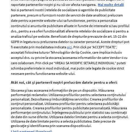
raportate partenerilor noștri și nu vă vor afecta navigarea.
Mai multe detalii
Noi si partenerii nostri (retelele de socializare si agentiile de publicitate
partenere, precum si furnizorii nostri de servicii de date analitice) prelucram
ELLE Style Awards
Termeni si conditii
date pentru a permite website-ului sa functioneze, pentru a personaliza
2024
continutul si anunturile publicitare afisate in functie de interesele si/sau profilul
Politica de
dvs., pentru a va oferi functionalitati aferente retelelor de socializare si pentru a
Despre ELLE
confidențialitate
analiza traficul pe website. Beneficiati de drepturile prevazute de art. 15-22 din
Romania
GDPR in legatura cu prelucrarea datelor cu caracter personal. Aceste drepturi pot
Politica de cookies
fi exercitate prin modalitatea indicata
aici
. Prin click pe “ACCEPT TOATE”,
Contact
Publicitate
acceptati folosirea tuturor Tehnologiilor de tip Cookie, care implica inclusiv
acceptul dvs. cu privire la stocarea/accesarea informatiilor de catre Vendor-ii cu
Abonamente
care colaboram. Prin click pe “VREAU SA MODIFIC SETARILE INDIVIDUAL” puteti
schimba preferintele in mod individual, mai putin cele legate de cookie strict
necesare pentru functionarea website-ului.
Stiri
Libertatea pentru
Atât noi, cât și partenerii noștri prelucrăm datele pentru a oferi:
femei
GSP
Stocarea și/sau accesarea informațiilor de pe un dispozitiv. Măsurarea
Viva
performanței reclamelor. Utilizarea profilurilor pentru selectarea conținutului
Unica
personalizat. Dezvoltarea și îmbunătățirea serviciilor. Crearea profilurilor de
Avantaje
conținut personalizat. Utilizarea profilurilor pentru selectarea publicității
Baby
personalizate. Crearea profilurilor pentru publicitate personalizată. Măsurarea
Retete practice
performanței conținutului. Înțelegerea publicului prin statistici sau combinații
Retete
de date din surse diferite. Utilizarea datelor limitate pentru a selecta conținutul.
Utilizarea de date limitate pentru a selecta publicitatea. Date precise de
geolocație și identificarea prin scanarea dispozitivului.
Pariază responsabil! Decizia ONJN nr. 821/25.09.2025.
Listă parteneri (furnizori)