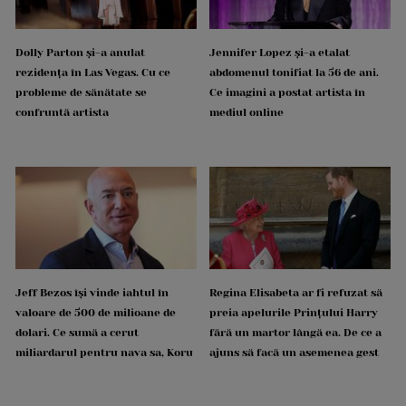
Dolly Parton și-a anulat
Jennifer Lopez și-a etalat
rezidența în Las Vegas. Cu ce
abdomenul tonifiat la 56 de ani.
probleme de sănătate se
Ce imagini a postat artista în
confruntă artista
mediul online
Jeff Bezos își vinde iahtul în
Regina Elisabeta ar fi refuzat să
valoare de 500 de milioane de
preia apelurile Prințului Harry
dolari. Ce sumă a cerut
fără un martor lângă ea. De ce a
miliardarul pentru nava sa, Koru
ajuns să facă un asemenea gest