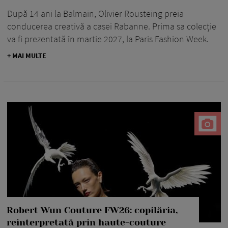
După 14 ani la Balmain, Olivier Rousteing preia
conducerea creativă a casei Rabanne. Prima sa colecție
va fi prezentată în martie 2027, la Paris Fashion Week.
+ MAI MULTE
Robert Wun Couture FW26: copilăria,
reinterpretată prin haute-couture