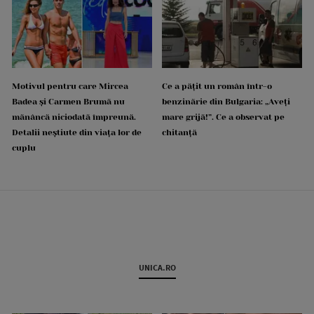
Motivul pentru care Mircea
Ce a pățit un român într-o
Badea și Carmen Brumă nu
benzinărie din Bulgaria: „Aveți
mănâncă niciodată împreună.
mare grijă!”. Ce a observat pe
Detalii neștiute din viața lor de
chitanță
cuplu
UNICA.RO