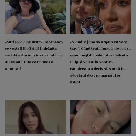
„Surioara e pe drum!” :o Wooow,
„Nu mi-e jenă să o spun cu voce
ce veste!! E oficial! Îndrăgita
tare”. Când toată lumea credea că
vedetă e din nou însărcinată, la
s-au liniștit apele între Codruța
40 de ani! Uite ce frumos a
Filip și Valentin Sanfira,
anunțat!
cântăreața a decis să spună tot
adevărul despre mariajul ei
eșuat