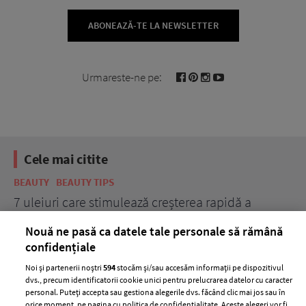
ABONEAZĂ-TE LA NEWSLETTER
Urmareste-ne pe:
Cele mai citite
BEAUTY
BEAUTY TIPS
BE
țe
7 uleiuri care stimulează creșterea rapidă a
Ce
părului
de
Nouă ne pasă ca datele tale personale să rămână
confidențiale
Noi și partenerii noștri
594
stocăm și/sau accesăm informații pe dispozitivul
dvs., precum identificatorii cookie unici pentru prelucrarea datelor cu caracter
personal. Puteți accepta sau gestiona alegerile dvs. făcând clic mai jos sau în
orice moment, pe pagina cu politica de confidențialitate. Aceste alegeri vor fi