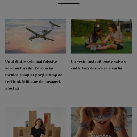
Unul dintre cele mai folosite
Un vecin instruit poate salva o
aeroporturi din Europa își
viață. Vezi despre ce e vorba
închide complet porțile timp de
trei luni. Milioane de pasageri,
afectați