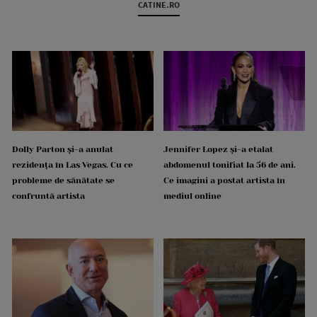
CATINE.RO
Dolly Parton și-a anulat
Jennifer Lopez și-a etalat
rezidența în Las Vegas. Cu ce
abdomenul tonifiat la 56 de ani.
probleme de sănătate se
Ce imagini a postat artista în
confruntă artista
mediul online