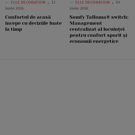
—
ELLE DECORATION
12
—
ELLE DECORATION
03
iunie 2026
iunie 2026
Confortul de acasă
Somfy TaHoma® switch:
începe cu deciziile luate
Management
la timp
centralizat al locuinței
pentru confort sporit și
economii energetice