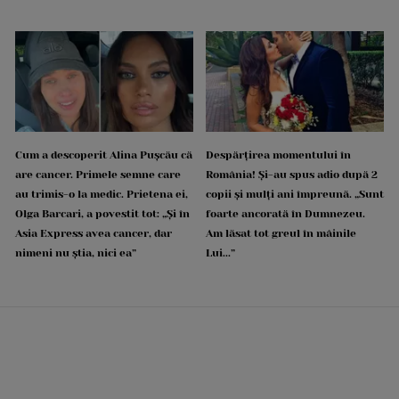
Cum a descoperit Alina Pușcău că
Despărțirea momentului în
are cancer. Primele semne care
România! Și-au spus adio după 2
au trimis-o la medic. Prietena ei,
copii și mulți ani împreună. „Sunt
Olga Barcari, a povestit tot: „Și în
foarte ancorată în Dumnezeu.
Asia Express avea cancer, dar
Am lăsat tot greul în mâinile
nimeni nu știa, nici ea”
Lui...”