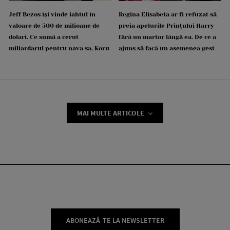
Jeff Bezos își vinde iahtul în
Regina Elisabeta ar fi refuzat să
valoare de 500 de milioane de
preia apelurile Prințului Harry
dolari. Ce sumă a cerut
fără un martor lângă ea. De ce a
miliardarul pentru nava sa, Koru
ajuns să facă un asemenea gest
MAI MULTE ARTICOLE
ABONEAZĂ-TE LA NEWSLETTER