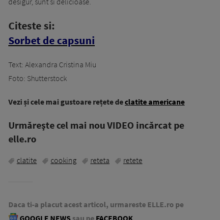
desigur, sunt si delicioase.
Citeste si:
Sorbet de capsuni
Text: Alexandra Cristina Miu
Foto: Shutterstock
Vezi și cele mai gustoare rețete de
clatite americane
Urmăreşte cel mai nou VIDEO incărcat pe
elle.ro
clatite
cooking
reteta
retete
Daca ti-a placut acest articol, urmareste ELLE.ro pe
GOOGLE NEWS
sau pe
FACEBOOK