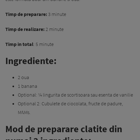
Timp de preparare:
3 minute
Timp de realizare:
2 minute
Timp in total
: 5 minute
Ingrediente:
2 oua
1 banana
Optional: ¼ lingurita de scortisoara sau esenta de vanilie
Optional 2: Cubulete de ciocolata, fructe de padure,
M&Ms.
Mod de preparare clatite din