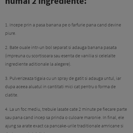
numai 2 ingrediente:
1. Incepe prin a pasa banana pe o farfurie pana cand devine
piure.
2. Bate ouale intr-un bol separat si adauga banana pasata
(impreuna cu scortisoara sau esenta de vanilia si celelalte
ingrediente aditionale la alegere).
3. Pulverizeaza tigaia cu un spray de gatit si adauga untul, iar
dupa aceea aluatul in cantitati mici cat pentru o forma de
clatite.
4. La un foc mediu, trebuie lasate cate 2 minute pe fiecare parte
sau pana cand incep sa prinda o culoare maronie. In final, ele
ajung sa arate exact ca pancake-urile traditionale amricane si