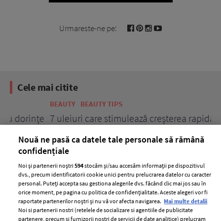
Urmareste-ne pe:
Cele mai citite
BEAUTY
BEAUTY TIPS
BE
țe
7 uleiuri care stimulează creșterea rapidă a
Ce
părului
de
Nouă ne pasă ca datele tale personale să rămână
confidențiale
Noi și partenerii noștri
594
stocăm și/sau accesăm informații pe dispozitivul
dvs., precum identificatorii cookie unici pentru prelucrarea datelor cu caracter
personal. Puteți accepta sau gestiona alegerile dvs. făcând clic mai jos sau în
orice moment, pe pagina cu politica de confidențialitate. Aceste alegeri vor fi
raportate partenerilor noștri și nu vă vor afecta navigarea.
Mai multe detalii
Noi si partenerii nostri (retelele de socializare si agentiile de publicitate
partenere, precum si furnizorii nostri de servicii de date analitice) prelucram