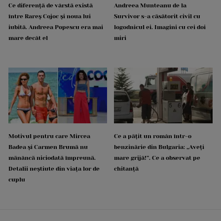
Ce diferență de vârstă există
Andreea Munteanu de la
între Rareș Cojoc și noua lui
Survivor s-a căsătorit civil cu
iubită. Andreea Popescu era mai
logodnicul ei. Imagini cu cei doi
mare decât el
miri
Motivul pentru care Mircea
Ce a pățit un român într-o
Badea și Carmen Brumă nu
benzinărie din Bulgaria: „Aveți
mănâncă niciodată împreună.
mare grijă!”. Ce a observat pe
Detalii neștiute din viața lor de
chitanță
cuplu