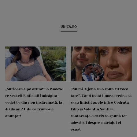
UNICA.RO
„Surioara e pe drum!” :o Wooow,
„Nu mi-e jenă să o spun cu voce
ce veste!! E oficial! Îndrăgita
tare”. Când toată lumea credea că
vedetă e din nou însărcinată, la
s-au liniștit apele între Codruța
40 de ani! Uite ce frumos a
Filip și Valentin Sanfira,
anunțat!
cântăreața a decis să spună tot
adevărul despre mariajul ei
eșuat