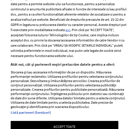
ELLE Style Awards
Termeni si conditii
date pentru a permite website-ului sa functioneze, pentru a personaliza
2024
continutul si anunturile publicitare afisate in functie de interesele si/sau profilul
Politica de
dvs., pentru a va oferi functionalitati aferente retelelor de socializare si pentru a
Despre ELLE
confidențialitate
analiza traficul pe website. Beneficiati de drepturile prevazute de art. 15-22 din
Romania
GDPR in legatura cu prelucrarea datelor cu caracter personal. Aceste drepturi pot
Politica de cookies
fi exercitate prin modalitatea indicata
aici
. Prin click pe “ACCEPT TOATE”,
Contact
Publicitate
acceptati folosirea tuturor Tehnologiilor de tip Cookie, care implica inclusiv
acceptul dvs. cu privire la stocarea/accesarea informatiilor de catre Vendor-ii cu
Abonamente
care colaboram. Prin click pe “VREAU SA MODIFIC SETARILE INDIVIDUAL” puteti
schimba preferintele in mod individual, mai putin cele legate de cookie strict
necesare pentru functionarea website-ului.
Stiri
Libertatea pentru
Atât noi, cât și partenerii noștri prelucrăm datele pentru a oferi:
femei
GSP
Stocarea și/sau accesarea informațiilor de pe un dispozitiv. Măsurarea
Viva
performanței reclamelor. Utilizarea profilurilor pentru selectarea conținutului
Unica
personalizat. Dezvoltarea și îmbunătățirea serviciilor. Crearea profilurilor de
Avantaje
conținut personalizat. Utilizarea profilurilor pentru selectarea publicității
Baby
personalizate. Crearea profilurilor pentru publicitate personalizată. Măsurarea
Retete practice
performanței conținutului. Înțelegerea publicului prin statistici sau combinații
Retete
de date din surse diferite. Utilizarea datelor limitate pentru a selecta conținutul.
Utilizarea de date limitate pentru a selecta publicitatea. Date precise de
geolocație și identificarea prin scanarea dispozitivului.
Pariază responsabil! Decizia ONJN nr. 821/25.09.2025.
Listă parteneri (furnizori)
Jocurile de noroc sunt interzise minorilor.
ACCEPT TOATE