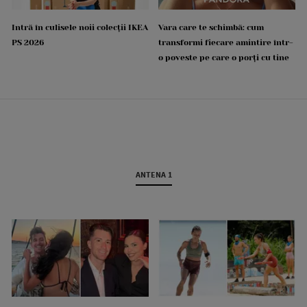
Intră în culisele noii colecții IKEA
Vara care te schimbă: cum
PS 2026
transformi fiecare amintire într-
o poveste pe care o porți cu tine
ANTENA 1