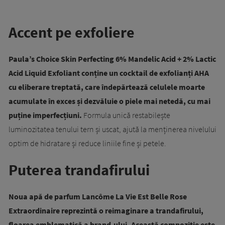
Accent pe exfoliere
Paula’s Choice Skin Perfecting 6% Mandelic Acid + 2% Lactic
Acid Liquid Exfoliant conține un cocktail de exfolianți AHA
cu eliberare treptată, care îndepărtează celulele moarte
acumulate în exces și dezvăluie o piele mai netedă, cu mai
puține imperfecțiuni.
Formula unică restabilește
luminozitatea tenului tern și uscat, ajută la menținerea nivelului
optim de hidratare și reduce liniile fine și petele.
Puterea trandafirului
Noua apă de parfum Lancôme La Vie Est Belle Rose
Extraordinaire reprezintă o reimaginare a trandafirului,
floarea emblematică a brand-ului. Această compoziție este