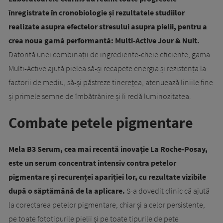
înregistrate în cronobiologie și rezultatele studiilor
realizate asupra efectelor stresului asupra pielii, pentru a
crea noua gamă performantă: Multi-Active Jour & Nuit.
Datorită unei combinații de ingrediente-cheie eficiente, gama
Multi-Active ajută pielea să-și recapete energia și rezistența la
factorii de mediu, să-și păstreze tinerețea, atenuează liniile fine
și primele semne de îmbătrânire și îi redă luminozitatea.
Combate petele pigmentare
Mela B3 Serum, cea mai recentă inovație La Roche-Posay,
este un serum concentrat intensiv contra petelor
pigmentare și recurenței apariției lor, cu rezultate vizibile
după o săptămână de la aplicare.
S-a dovedit clinic că ajută
la corectarea petelor pigmentare, chiar și a celor persistente,
pe toate fototipurile pielii și pe toate tipurile de pete