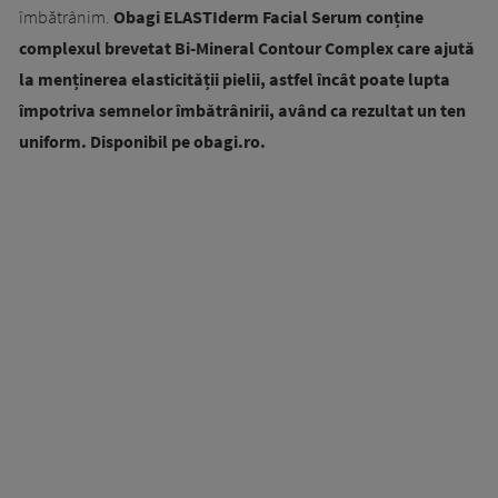
îmbătrânim.
Obagi ELASTIderm Facial Serum conține
complexul brevetat Bi-Mineral Contour Complex care ajută
la menținerea elasticității pielii, astfel încât poate lupta
împotriva semnelor îmbătrânirii, având ca rezultat un ten
uniform. Disponibil pe obagi.ro.