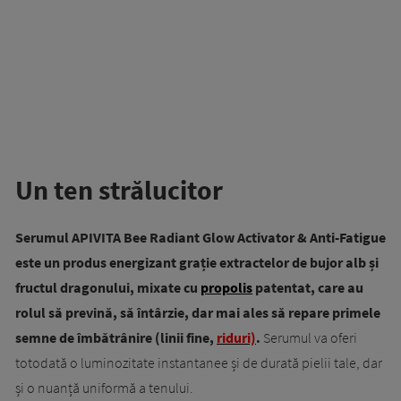
Un ten strălucitor
Serumul APIVITA Bee Radiant Glow Activator & Anti-Fatigue
este un produs energizant grație extractelor de bujor alb și
fructul dragonului, mixate cu
propolis
patentat, care au
rolul să prevină, să întârzie, dar mai ales să repare primele
semne de îmbătrânire (linii fine,
riduri)
.
Serumul va oferi
totodată o luminozitate instantanee și de durată pielii tale, dar
și o nuanță uniformă a tenului.