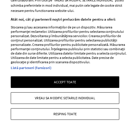
care colaboram. Prin click pe “VREAU SA MODIFIC SETARILE INDIVIDUAL” puteti
între Rareș Cojoc și noua lui
Survivor s-a căsătorit civil cu
schimba preferintele in mod individual, mai putin cele legate de cookie strict
iubită. Andreea Popescu era mai
logodnicul ei. Imagini cu cei doi
necesare pentru functionarea website-ului.
mare decât el
miri
Atât noi, cât și partenerii noștri prelucrăm datele pentru a oferi:
Stocarea și/sau accesarea informațiilor de pe un dispozitiv. Măsurarea
performanței reclamelor. Utilizarea profilurilor pentru selectarea conținutului
personalizat. Dezvoltarea și îmbunătățirea serviciilor. Crearea profilurilor de
conținut personalizat. Utilizarea profilurilor pentru selectarea publicității
personalizate. Crearea profilurilor pentru publicitate personalizată. Măsurarea
performanței conținutului. Înțelegerea publicului prin statistici sau combinații
de date din surse diferite. Utilizarea datelor limitate pentru a selecta conținutul.
Utilizarea de date limitate pentru a selecta publicitatea. Date precise de
geolocație și identificarea prin scanarea dispozitivului.
Listă parteneri (furnizori)
Motivul pentru care Mircea
Ce a pățit un român într-o
Badea și Carmen Brumă nu
benzinărie din Bulgaria: „Aveți
ACCEPT TOATE
mănâncă niciodată împreună.
mare grijă!”. Ce a observat pe
Detalii neștiute din viața lor de
chitanță
VREAU SA MODIFIC SETARILE INDIVIDUAL
cuplu
RESPING TOATE