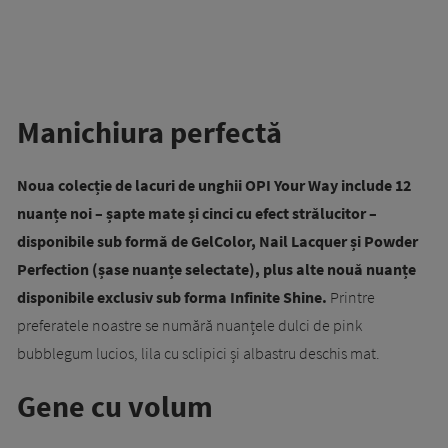
Manichiura perfectă
Noua colecție de lacuri de unghii OPI Your Way include 12
nuanțe noi – șapte mate și cinci cu efect strălucitor –
disponibile sub formă de GelColor, Nail Lacquer și Powder
Perfection (șase nuanțe selectate), plus alte nouă nuanțe
disponibile exclusiv sub forma Infinite Shine.
Printre
preferatele noastre se numără nuanțele dulci de pink
bubblegum lucios, lila cu sclipici și albastru deschis mat.
Gene cu volum