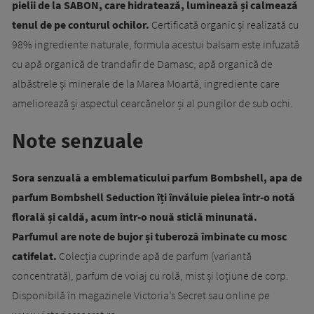
pielii de la SABON, care hidratează, luminează și calmează
tenul de pe conturul ochilor.
Certificată organic și realizată cu
98% ingrediente naturale, formula acestui balsam este infuzată
cu apă organică de trandafir de Damasc, apă organică de
albăstrele și minerale de la Marea Moartă, ingrediente care
ameliorează și aspectul cearcănelor și al pungilor de sub ochi.
Note senzuale
Sora senzuală a emblematicului parfum Bombshell, apa de
parfum Bombshell Seduction îți învăluie pielea într-o notă
florală și caldă, acum într-o nouă sticlă minunată.
Parfumul are note de bujor și tuberoză îmbinate cu mosc
catifelat.
Colecția cuprinde apă de parfum (variantă
concentrată), parfum de voiaj cu rolă, mist și loțiune de corp.
Disponibilă în magazinele Victoria’s Secret sau online pe