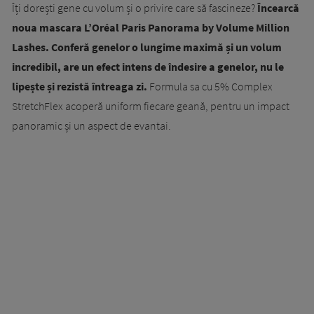
Îți dorești gene cu volum și o privire care să fascineze?
Încearcă
noua mascara L’Oréal Paris Panorama by Volume Million
Lashes. Conferă genelor o lungime maximă și un volum
incredibil, are un efect intens de îndesire a genelor, nu le
lipește și rezistă întreaga zi.
Formula sa cu 5% Complex
StretchFlex acoperă uniform fiecare geană, pentru un impact
panoramic și un aspect de evantai.