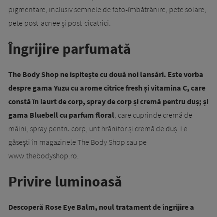
pigmentare, inclusiv semnele de foto-îmbătrânire, pete solare,
pete post-acnee și post-cicatrici.
Îngrijire parfumată
The Body Shop ne ispitește cu două noi lansări. Este vorba
despre gama Yuzu cu arome citrice fresh și vitamina C, care
constă în iaurt de corp, spray de corp și cremă pentru duș; și
gama Bluebell cu parfum floral
, care cuprinde cremă de
mâini, spray pentru corp, unt hrănitor și cremă de duș. Le
găsești în magazinele The Body Shop sau pe
www.thebodyshop.ro.
Privire luminoasă
Descoperă Rose Eye Balm, noul tratament de îngrijire a