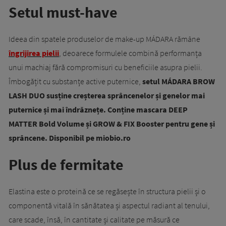
Setul must-have
Ideea din spatele produselor de make-up MÁDARA rămâne
îngrijirea pielii
, deoarece formulele combină performanța
unui machiaj fără compromisuri cu beneficiile asupra pielii.
Îmbogățit cu substanțe active puternice,
setul MÁDARA BROW
LASH DUO susține creșterea sprâncenelor și genelor mai
puternice și mai îndrăznețe. Conține mascara DEEP
MATTER Bold Volume și GROW & FIX Booster pentru gene și
sprâncene. Disponibil pe miobio.ro
Plus de fermitate
Elastina este o proteină ce se regăsește în structura pielii și o
componentă vitală în sănătatea și aspectul radiant al tenului,
care scade, însă, în cantitate și calitate pe măsură ce