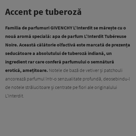
Accent pe tuberoză
Familia de parfumuri GIVENCHY L’Interdit se mărește cu o
nouă aromă specială: apa de parfum L’Interdit Tubéreuse
Noire. Această călătorie olfactivă este marcată de prezența
seducătoare a absolutului de tuberoză indiană, un
ingredient rar care conferă parfumului o semnătură
erotică, amețitoare.
Notele de bază de vetiver și patchouli
ancorează parfumul într-o senzualitate profundă, deosebindu-l
de notele strălucitoare și centrate pe flori ale originalului
L’Interdit.