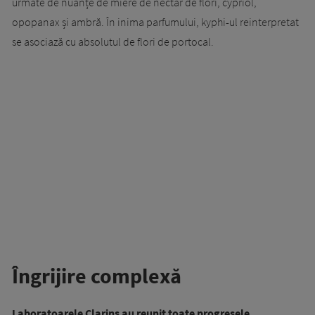
urmate de nuanțe de miere de nectar de flori, cypriol,
opopanax și ambră. În inima parfumului, kyphi-ul reinterpretat
se asociază cu absolutul de flori de portocal.
Îngrijire complexă
Laboratoarele Clarins au reunit toate progresele