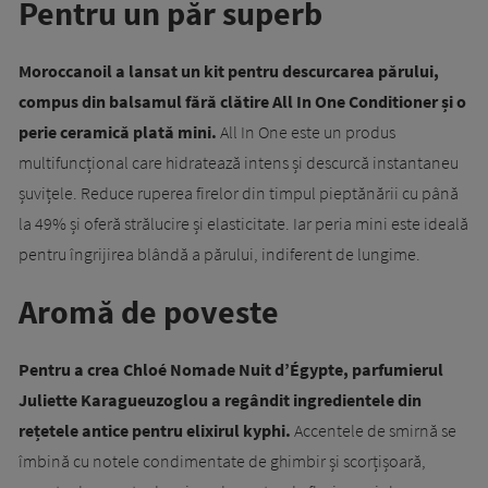
Pentru un păr superb
Moroccanoil a lansat un kit pentru descurcarea părului,
compus din balsamul fără clătire All In One Conditioner și o
perie ceramică plată mini.
All In One este un produs
multifuncțional care hidratează intens și descurcă instantaneu
șuvițele. Reduce ruperea firelor din timpul pieptănării cu până
la 49% și oferă strălucire și elasticitate. Iar peria mini este ideală
pentru îngrijirea blândă a părului, indiferent de lungime.
Aromă de poveste
Pentru a crea Chloé Nomade Nuit d’Égypte, parfumierul
Juliette Karagueuzoglou a regândit ingredientele din
rețetele antice pentru elixirul kyphi.
Accentele de smirnă se
îmbină cu notele condimentate de ghimbir și scorțișoară,