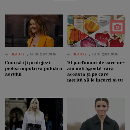
—
BEAUTY
06 august 2026
—
BEAUTY
04 august 2026
Cum să îți protejezi
10 parfumuri de care ne-
pielea împotriva poluării
am îndrăgostit vara
aerului
aceasta și pe care
merită să le încerci și tu