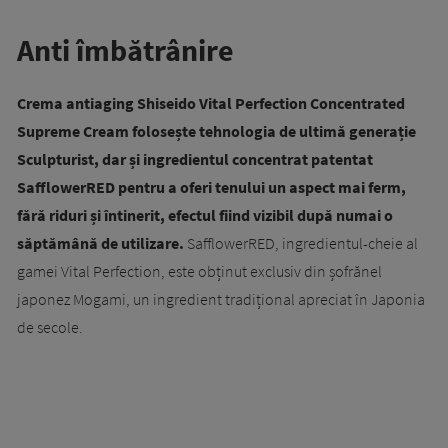
Anti îmbătrânire
Crema antiaging Shiseido Vital Perfection Concentrated
Supreme Cream folosește tehnologia de ultimă generație
Sculpturist, dar și ingredientul concentrat patentat
SafflowerRED pentru a oferi tenului un aspect mai ferm,
fără riduri și întinerit, efectul fiind vizibil după numai o
săptămână de utilizare.
SafflowerRED, ingredientul-cheie al
gamei Vital Perfection, este obținut exclusiv din șofrănel
japonez Mogami, un ingredient tradițional apreciat în Japonia
de secole.