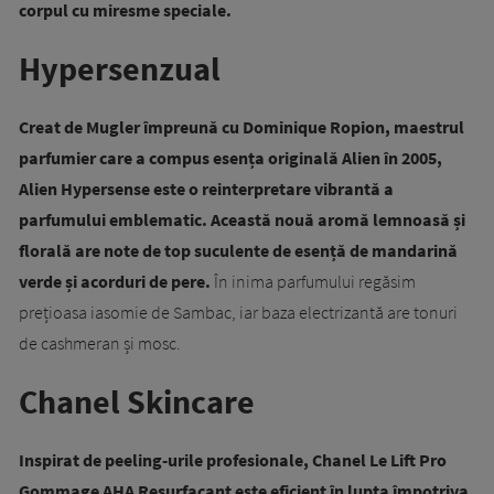
corpul cu miresme speciale.
Hypersenzual
Creat de Mugler împreună cu Dominique Ropion, maestrul
parfumier care a compus esența originală Alien în 2005,
Alien Hypersense este o reinterpretare vibrantă a
parfumului emblematic. Această nouă aromă lemnoasă și
florală are note de top suculente de esență de mandarină
verde și acorduri de pere.
În inima parfumului regăsim
prețioasa iasomie de Sambac, iar baza electrizantă are tonuri
de cashmeran și mosc.
Chanel Skincare
Inspirat de peeling-urile profesionale, Chanel Le Lift Pro
Gommage AHA Resurfaçant este eficient în lupta împotriva