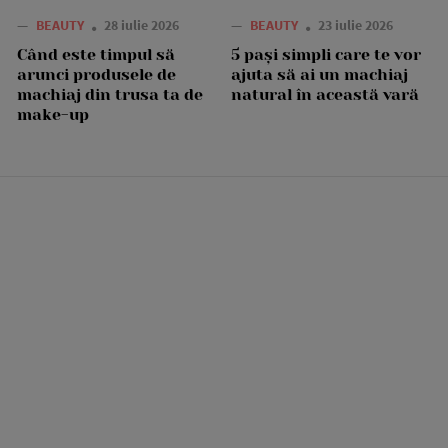
—
BEAUTY
28 iulie 2026
—
BEAUTY
23 iulie 2026
Când este timpul să
5 pași simpli care te vor
arunci produsele de
ajuta să ai un machiaj
machiaj din trusa ta de
natural în această vară
make-up