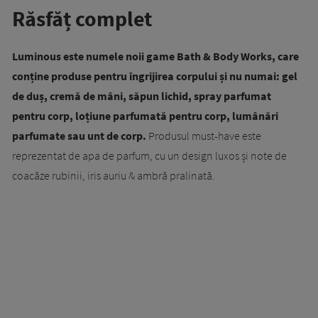
Răsfăț complet
Luminous este numele noii game Bath & Body Works, care
conține produse pentru îngrijirea corpului și nu numai: gel
de duș, cremă de mâni, săpun lichid, spray parfumat
pentru corp, loțiune parfumată pentru corp, lumânări
parfumate sau unt de corp.
Produsul must-have este
reprezentat de apa de parfum, cu un design luxos și note de
coacăze rubinii, iris auriu & ambră pralinată.