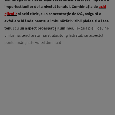
imperfecțiunilor de la nivelul tenului. Combinația de
acid
glicolic
și acid citric, cu o concentrație de 5%, asigură o
exfoliere blândă pentru a îmbunătăți vizibil pielea și a lăsa
tenul cu un aspect proaspăt și luminos.
Textura pielii devine
uniformă, tenul arată mai strălucitor și hidratat, iar aspectul
porilor măriți este vizibil diminuat.