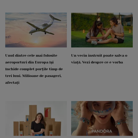
Unul dintre cele mai folosite
Un vecin instruit poate salva o
aeroporturi din Europa își
viață. Vezi despre ce e vorba
închide complet porțile timp de
trei luni. Milioane de pasageri,
afectați