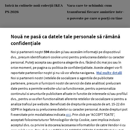
Intră în culisele noii colecții IKEA
Vara care te schimbă: cum
PS 2026
transformi fiecare amintire într-
o poveste pe care o porți cu tine
Nouă ne pasă ca datele tale personale să rămână
confidențiale
Noi și partenerii noștri
594
stocăm și/sau accesăm informații pe dispozitivul
dvs., precum identificatorii cookie unici pentru prelucrarea datelor cu caracter
personal. Puteți accepta sau gestiona alegerile dvs. făcând clic mai jos sau în
orice moment, pe pagina cu politica de confidențialitate. Aceste alegeri vor fi
ANTENA 1
raportate partenerilor noștri și nu vă vor afecta navigarea.
Mai multe detalii
Noi si partenerii nostri (retelele de socializare si agentiile de publicitate
partenere, precum si furnizorii nostri de servicii de date analitice) prelucram
date pentru a permite website-ului sa functioneze, pentru a personaliza
continutul si anunturile publicitare afisate in functie de interesele si/sau profilul
dvs., pentru a va oferi functionalitati aferente retelelor de socializare si pentru a
analiza traficul pe website. Beneficiati de drepturile prevazute de art. 15-22 din
GDPR in legatura cu prelucrarea datelor cu caracter personal. Aceste drepturi pot
fi exercitate prin modalitatea indicata
aici
. Prin click pe “ACCEPT TOATE”,
acceptati folosirea tuturor Tehnologiilor de tip Cookie, care implica inclusiv
acceptul dvs. cu privire la stocarea/accesarea informatiilor de catre Vendor-ii cu
Ce diferență de vârstă există
Andreea Munteanu de la