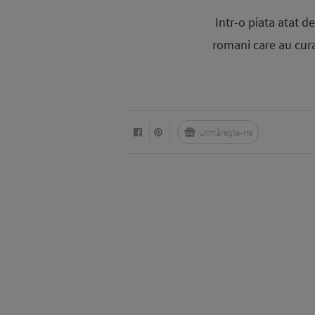
Intr-o piata atat d
romani care au curaj
Urmărește-ne