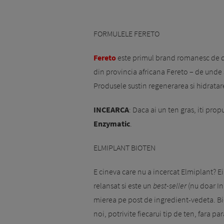
FORMULELE FERETO
Fereto
este primul brand romanesc de d
din provincia africana Fereto – de unde 
Produsele sustin regenerarea si hidratare
INCEARCA
: Daca ai un ten gras, iti pr
Enzymatic
.
ELMIPLANT BIOTEN
E cineva care nu a incercat Elmiplant? 
relansat si este un
best-seller
(nu doar In
mierea pe post de ingredient-vedeta. Bi
noi, potrivite fiecarui tip de ten, fara p