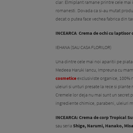
clar: Elmiplant ramane printre cele mai 
romanesti. Dovada ca si-au mutat producti
decat o putea face vechea fabrica din ta
INCEARCA
:
Crema de ochi cu laptisor d
IEHANA (SAU CASA FLORILOR)
Una dintre cele mai noi aparitii pe piat
Medeea Haruki Iancu, Impreuna cu mama e
cosmetice
exclusiviste organice, 100% 
uleiuri si unturi presate la rece si plant
Cremele lor deja nu mai sunt un secret 
ingrediente chimice, parabeni, uleiuri mi
INCEARCA: Crema de corp Tropical Su
sau seria
Shige, Narumi, Hanako, Mis