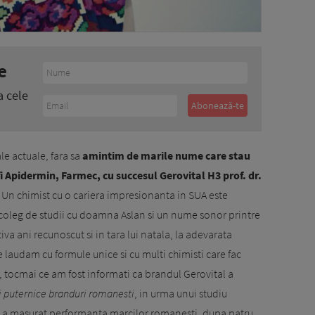
e
a cele
e actuale, fara sa
amintim de marile nume care stau
i Apidermin, Farmec, cu succesul Gerovital H3 prof. dr.
Un chimist cu o cariera impresionanta in SUA este
t coleg de studii cu doamna Aslan si un nume sonor printre
iva ani recunoscut si in tara lui natala, la adevarata
laudam cu formule unice si cu multi chimisti care fac
, tocmai ce am fost informati ca brandul Gerovital a
i puternice branduri romanesti
, in urma unui studiu
e a masurat performanta marcilor romanesti, dupa patru