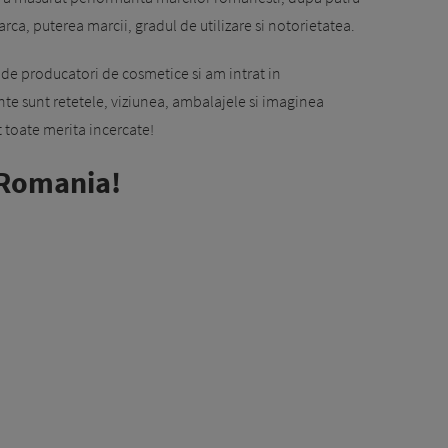
marca, puterea marcii, gradul de utilizare si notorietatea.
i de producatori de cosmetice si am intrat in
nte sunt retetele, viziunea, ambalajele si imaginea
ut toate merita incercate!
 Romania!