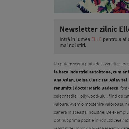
Newsletter zilnic Ell
Intră în lumea
ELLE
pentru a afl
mai noi știri.
Nu putem scana piata de cosmetice local
la baza industriei autohtone, cum ar f
Ana Aslan, Doina Clasic sau Aslavital.
renumitul doctor Mario Badescu
, fos
celebritatile Hollywood-ului, fiind de cat
valoare. Avem o mostenire valoroasa, ne 
cariera In aceasta industrie. De exemplu
obtinut prima pozitie in
Top 100 cele ma
realizat de Unlock Market Research, car