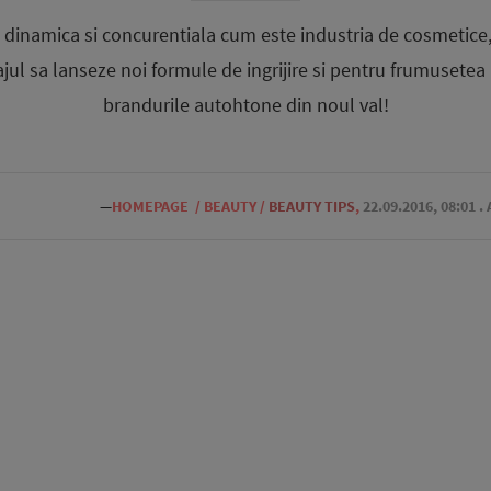
e dinamica si concurentiala cum este industria de cosmetice
ul sa lanseze noi formule de ingrijire si pentru frumusetea p
brandurile autohtone din noul val!
—
HOMEPAGE
/
BEAUTY
/
BEAUTY TIPS
,
22.09.2016, 08:01
.