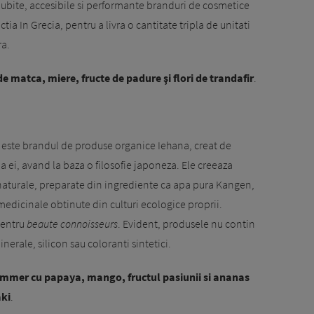
iubite, accesibile si performante branduri de cosmetice
a In Grecia, pentru a livra o cantitate tripla de unitati
ra.
e matca, miere, fructe de padure şi flori de trandafir
.
a este brandul de produse organice Iehana, creat de
i, avand la baza o filosofie japoneza. Ele creeaza
naturale, preparate din ingrediente ca apa pura Kangen,
e medicinale obtinute din culturi ecologice proprii.
pentru
beaut
e
connoisseurs
. Evident, produsele nu contin
nerale, silicon sau coloranti sintetici.
mmer cu papaya, mango, fructul pasiunii si ananas
aki
.