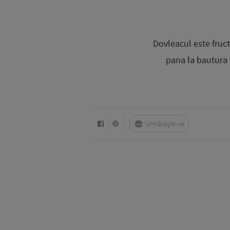
Dovleacul este fructu
pana la bautura p
Urmărește-ne