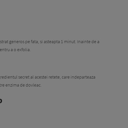
trat generos pe fata, si asteapta 1 minut. Inainte de a
ntru a o exfolia.
edientul secret al acestei retete, care indeparteaza
atre enzima de dovleac.
p