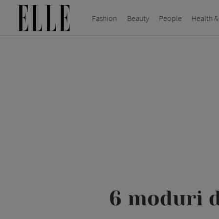
Fashion
Beauty
People
Health &
6 moduri d