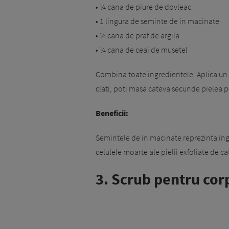
• ¼ cana de piure de dovleac
• 1 lingura de seminte de in macinate
• ¼ cana de praf de argila
• ¼ cana de ceai de musetel
Combina toate ingredientele. Aplica un s
clati, poti masa cateva secunde pielea pe
Beneficii:
Semintele de in macinate reprezinta ingr
celulele moarte ale pielii exfoliate de c
3. Scrub pentru cor