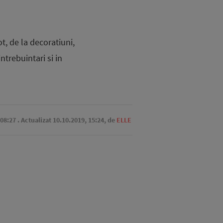
ot, de la decoratiuni,
ntrebuintari si in
 08:27
. Actualizat 10.10.2019, 15:24,
de
ELLE