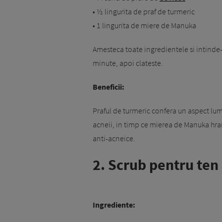
• ½ lingurita de praf de turmeric
• 1 lingurita de miere de Manuka
Amesteca toate ingredientele si intinde-t
minute, apoi clateste.
Beneficii:
Praful de turmeric confera un aspect lumi
acneii, in timp ce mierea de Manuka hran
anti-acneice.
2. Scrub pentru ten
Ingrediente: