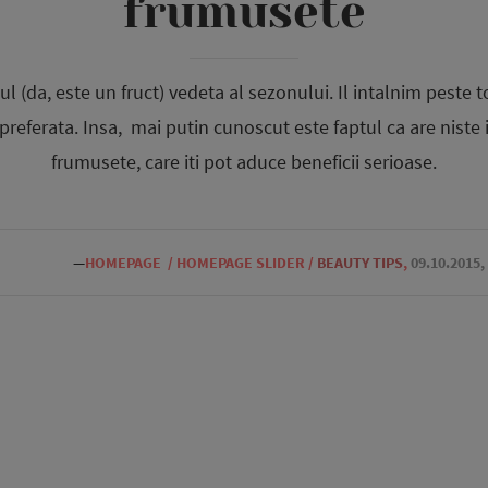
frumusete
l (da, este un fruct) vedeta al sezonului. Il intalnim peste t
referata. Insa, mai putin cunoscut este faptul ca are niste i
frumusete, care iti pot aduce beneficii serioase.
—
HOMEPAGE
/
HOMEPAGE SLIDER
/
BEAUTY TIPS
,
09.10.2015,