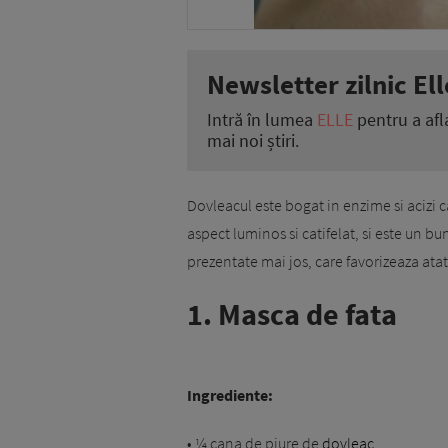
Newsletter zilnic Ell
Intră în lumea
ELLE
pentru a afl
mai noi știri.
Dovleacul este bogat in enzime si acizi c
aspect luminos si catifelat, si este un b
prezentate mai jos, care favorizeaza atat
1. Masca de fata
Ingrediente:
• ¼ cana de piure de
dovleac