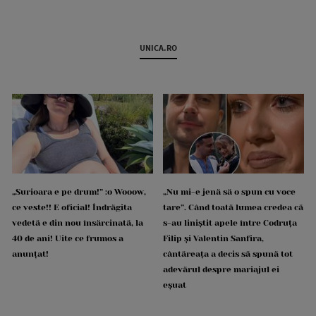
UNICA.RO
„Surioara e pe drum!” :o Wooow,
„Nu mi-e jenă să o spun cu voce
ce veste!! E oficial! Îndrăgita
tare”. Când toată lumea credea că
vedetă e din nou însărcinată, la
s-au liniștit apele între Codruța
40 de ani! Uite ce frumos a
Filip și Valentin Sanfira,
anunțat!
cântăreața a decis să spună tot
adevărul despre mariajul ei
eșuat