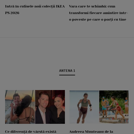
Intră în culisele noii colecții IKEA
Vara care te schimbă: cum
PS 2026
transformi fiecare amintire într-
o poveste pe care o porți cu tine
ANTENA 1
Ce diferență de vârstă există
Andreea Munteanu de la