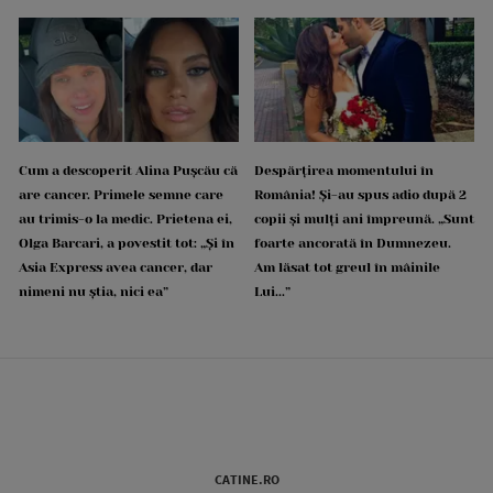
Cum a descoperit Alina Pușcău că
Despărțirea momentului în
are cancer. Primele semne care
România! Și-au spus adio după 2
au trimis-o la medic. Prietena ei,
copii și mulți ani împreună. „Sunt
Olga Barcari, a povestit tot: „Și în
foarte ancorată în Dumnezeu.
Asia Express avea cancer, dar
Am lăsat tot greul în mâinile
nimeni nu știa, nici ea”
Lui...”
CATINE.RO