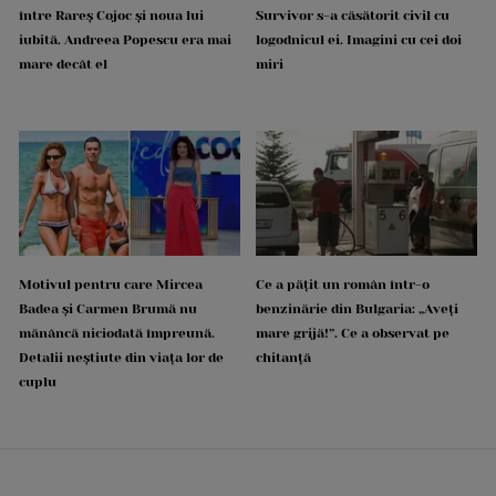
între Rareș Cojoc și noua lui
Survivor s-a căsătorit civil cu
iubită. Andreea Popescu era mai
logodnicul ei. Imagini cu cei doi
mare decât el
miri
Motivul pentru care Mircea
Ce a pățit un român într-o
Badea și Carmen Brumă nu
benzinărie din Bulgaria: „Aveți
mănâncă niciodată împreună.
mare grijă!”. Ce a observat pe
Detalii neștiute din viața lor de
chitanță
cuplu