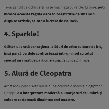
Te-ai gândit că ochii verzi nu se machiază cu verde? Ei bine,
poți
încălca această regulă dacă folosești tușe de smarald
dispuse artistic, ca-ntr-o lucrare de Pollock.
4. Sparkle!
Glitter-ul arată senzațional alături de orice culoare de iris,
însă parcă verdele contrastează într-un mod cu totul
special înrămat de particule aurii
, ce sclipesc în ape.
5. Alură de Cleopatra
Acest look pare o artă naivă după celebrele machiaje egiptene.
De fapt,
e o interpretare modernă a unor jocuri de umbră și
culoare ce datează dinaintea erei noastre.