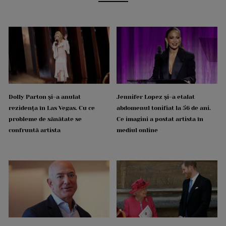
Dolly Parton și-a anulat
Jennifer Lopez și-a etalat
rezidența în Las Vegas. Cu ce
abdomenul tonifiat la 56 de ani.
probleme de sănătate se
Ce imagini a postat artista în
confruntă artista
mediul online