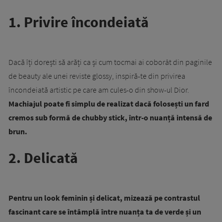
1. Privire încondeiată
Dacă îți dorești să arăți ca și cum tocmai ai coborât din paginile
de beauty ale unei reviste glossy, inspiră-te din privirea
încondeiată artistic pe care am cules-o din show-ul Dior.
Machiajul poate fi simplu de realizat dacă folosești un fard
cremos sub formă de chubby stick, într-o nuanță intensă de
brun.
2. Delicată
Pentru un look feminin și delicat, mizează pe contrastul
fascinant care se întâmplă între nuanța ta de verde și un