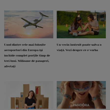
Unul dintre cele mai folosite
Un vecin instruit poate salva o
aeroporturi din Europa își
viață. Vezi despre ce e vorba
închide complet porțile timp de
trei luni. Milioane de pasageri,
afectați