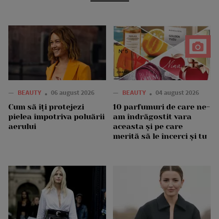
—
BEAUTY
06 august 2026
—
BEAUTY
04 august 2026
Cum să îți protejezi
10 parfumuri de care ne-
pielea împotriva poluării
am îndrăgostit vara
aerului
aceasta și pe care
merită să le încerci și tu