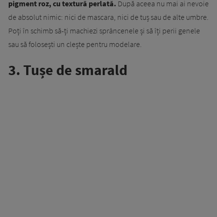
pigment roz, cu textură perlată.
După aceea nu mai ai nevoie
de absolut nimic: nici de mascara, nici de tuș sau de alte umbre.
Poți în schimb să-ți machiezi sprâncenele și să îți perii genele
sau să folosești un clește pentru modelare.
3. Tușe de smarald