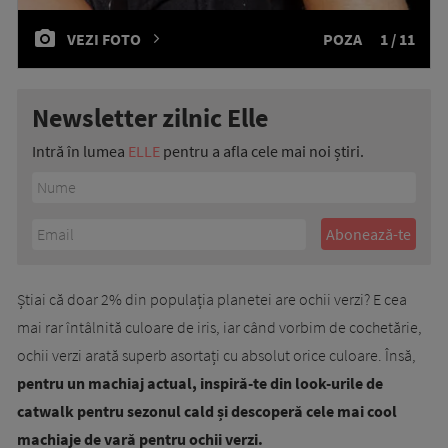
VEZI FOTO
POZA
1 / 11
Newsletter zilnic Elle
Intră în lumea
ELLE
pentru a afla cele mai noi știri.
Știai că doar 2% din populația planetei are ochii verzi? E cea
mai rar întâlnită culoare de iris, iar când vorbim de cochetărie,
ochii verzi arată superb asortați cu absolut orice culoare. Însă,
pentru un machiaj actual, inspiră-te din look-urile de
catwalk pentru sezonul cald și descoperă cele mai cool
machiaje de vară pentru ochii verzi.