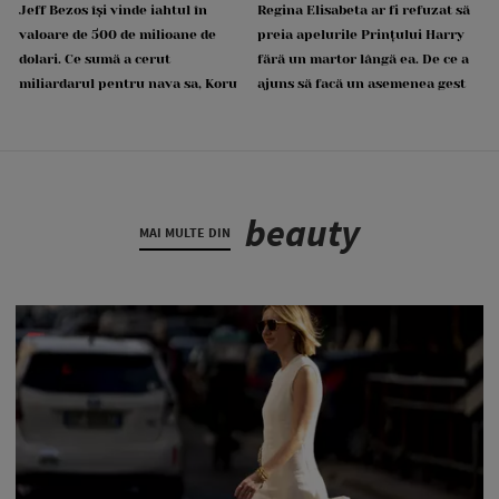
Jeff Bezos își vinde iahtul în
Regina Elisabeta ar fi refuzat să
valoare de 500 de milioane de
preia apelurile Prințului Harry
dolari. Ce sumă a cerut
fără un martor lângă ea. De ce a
miliardarul pentru nava sa, Koru
ajuns să facă un asemenea gest
beauty
MAI MULTE DIN