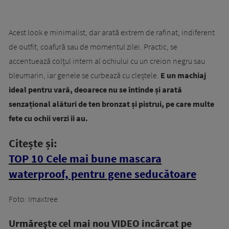
Acest look e minimalist, dar arată extrem de rafinat, indiferent
de outfit, coafură sau de momentul zilei. Practic, se
accentuează colțul intern al ochiului cu un creion negru sau
bleumarin, iar genele se curbează cu cleștele.
E un machiaj
ideal pentru vară, deoarece nu se întinde și arată
senzațional alături de ten bronzat și pistrui, pe care multe
fete cu ochii verzi îi au.
Citește și:
TOP 10 Cele mai bune mascara
waterproof, pentru gene seducătoare
Foto: Imaxtree
Urmăreşte cel mai nou VIDEO incărcat pe