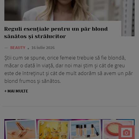
Reguli esențiale pentru un păr blond
sănătos și strălucitor
—
BEAUTY
16 iulie 2026
Știi cum se spune, orice femeie trebuie să fie blondă,
măcar o dată în viață, dar noi mai știm și cât de greu
este de întreținut și cât de mult adorăm să avem un păr
blond frumos și sănătos.
+ MAI MULTE