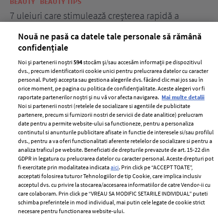
BEAUTY
BEAUTY TIPS
BE
țe
7 uleiuri care stimulează creșterea rapidă a
Ce
părului
de
Nouă ne pasă ca datele tale personale să rămână
confidențiale
Noi și partenerii noștri
594
stocăm și/sau accesăm informații pe dispozitivul
dvs., precum identificatorii cookie unici pentru prelucrarea datelor cu caracter
personal. Puteți accepta sau gestiona alegerile dvs. făcând clic mai jos sau în
orice moment, pe pagina cu politica de confidențialitate. Aceste alegeri vor fi
raportate partenerilor noștri și nu vă vor afecta navigarea.
Mai multe detalii
Noi si partenerii nostri (retelele de socializare si agentiile de publicitate
partenere, precum si furnizorii nostri de servicii de date analitice) prelucram
ELLE Style Awards
Termeni si conditii
date pentru a permite website-ului sa functioneze, pentru a personaliza
2024
continutul si anunturile publicitare afisate in functie de interesele si/sau profilul
Politica de
dvs., pentru a va oferi functionalitati aferente retelelor de socializare si pentru a
Despre ELLE
confidențialitate
analiza traficul pe website. Beneficiati de drepturile prevazute de art. 15-22 din
Romania
GDPR in legatura cu prelucrarea datelor cu caracter personal. Aceste drepturi pot
Politica de cookies
fi exercitate prin modalitatea indicata
aici
. Prin click pe “ACCEPT TOATE”,
Contact
Publicitate
acceptati folosirea tuturor Tehnologiilor de tip Cookie, care implica inclusiv
acceptul dvs. cu privire la stocarea/accesarea informatiilor de catre Vendor-ii cu
Abonamente
care colaboram. Prin click pe “VREAU SA MODIFIC SETARILE INDIVIDUAL” puteti
schimba preferintele in mod individual, mai putin cele legate de cookie strict
necesare pentru functionarea website-ului.