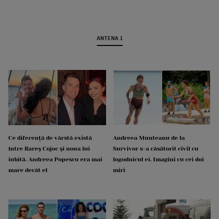
ANTENA 1
Ce diferență de vârstă există
Andreea Munteanu de la
între Rareș Cojoc și noua lui
Survivor s-a căsătorit civil cu
iubită. Andreea Popescu era mai
logodnicul ei. Imagini cu cei doi
mare decât el
miri