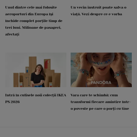
Unul dintre cele mai folosite
Un vecin instruit poate salva o
aeroporturi din Europa își
viață. Vezi despre ce e vorba
închide complet porțile timp de
trei luni. Milioane de pasageri,
afectați
Intră în culisele noii colecții IKEA
Vara care te schimbă: cum
PS 2026
transformi fiecare amintire într-
o poveste pe care o porți cu tine