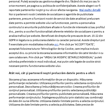
personal. Puteți accepta sau gestiona alegerile dvs. făcând clic mai jos sau în
orice moment, pe pagina cu politica de confidențialitate. Aceste alegeri vor fi
raportate partenerilor noștri și nu vă vor afecta navigarea.
Mai multe detalii
Noi si partenerii nostri (retelele de socializare si agentiile de publicitate
partenere, precum si furnizorii nostri de servicii de date analitice) prelucram
ELLE Style Awards
Termeni si conditii
date pentru a permite website-ului sa functioneze, pentru a personaliza
2024
continutul si anunturile publicitare afisate in functie de interesele si/sau profilul
Politica de
dvs., pentru a va oferi functionalitati aferente retelelor de socializare si pentru a
Despre ELLE
confidențialitate
analiza traficul pe website. Beneficiati de drepturile prevazute de art. 15-22 din
Romania
GDPR in legatura cu prelucrarea datelor cu caracter personal. Aceste drepturi pot
Politica de cookies
fi exercitate prin modalitatea indicata
aici
. Prin click pe “ACCEPT TOATE”,
Contact
Publicitate
acceptati folosirea tuturor Tehnologiilor de tip Cookie, care implica inclusiv
acceptul dvs. cu privire la stocarea/accesarea informatiilor de catre Vendor-ii cu
Abonamente
care colaboram. Prin click pe “VREAU SA MODIFIC SETARILE INDIVIDUAL” puteti
schimba preferintele in mod individual, mai putin cele legate de cookie strict
necesare pentru functionarea website-ului.
Stiri
Libertatea pentru
Atât noi, cât și partenerii noștri prelucrăm datele pentru a oferi:
femei
GSP
Stocarea și/sau accesarea informațiilor de pe un dispozitiv. Măsurarea
Viva
performanței reclamelor. Utilizarea profilurilor pentru selectarea conținutului
Unica
personalizat. Dezvoltarea și îmbunătățirea serviciilor. Crearea profilurilor de
Avantaje
conținut personalizat. Utilizarea profilurilor pentru selectarea publicității
Baby
personalizate. Crearea profilurilor pentru publicitate personalizată. Măsurarea
Retete practice
performanței conținutului. Înțelegerea publicului prin statistici sau combinații
Retete
de date din surse diferite. Utilizarea datelor limitate pentru a selecta conținutul.
Utilizarea de date limitate pentru a selecta publicitatea. Date precise de