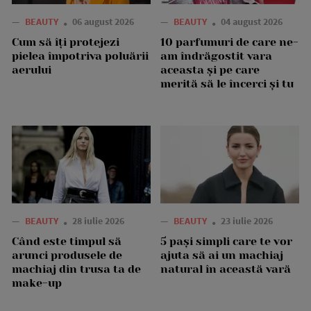
—
BEAUTY
06 august 2026
—
BEAUTY
04 august 2026
Cum să îți protejezi
10 parfumuri de care ne-
pielea împotriva poluării
am îndrăgostit vara
aerului
aceasta și pe care
merită să le încerci și tu
—
BEAUTY
28 iulie 2026
—
BEAUTY
23 iulie 2026
Când este timpul să
5 pași simpli care te vor
arunci produsele de
ajuta să ai un machiaj
machiaj din trusa ta de
natural în această vară
make-up