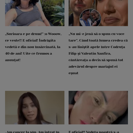
„Surioara e pe drum!” :o Wooow,
„Nu mi-e jenă să o spun cu voce
ce veste!! E oficial! Îndrăgita
tare”. Când toată lumea credea că
vedetă e din nou însărcinată, la
s-au liniștit apele între Codruța
40 de ani! Uite ce frumos a
Filip și Valentin Sanfira,
anunțat!
cântăreața a decis să spună tot
adevărul despre mariajul ei
eșuat
„Am cancer la sân. Am intrat în
E oficial!! Vedeta noastră s-a