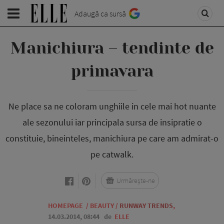
Adaugă ca sursă
Manichiura – tendinte de
primavara
Ne place sa ne coloram unghiile in cele mai hot nuante
ale sezonului iar principala sursa de insipratie o
constituie, bineinteles, manichiura pe care am admirat-o
pe catwalk.
Urmărește-ne
HOMEPAGE
/
BEAUTY
/
RUNWAY TRENDS
,
14.03.2014, 08:44
de
ELLE