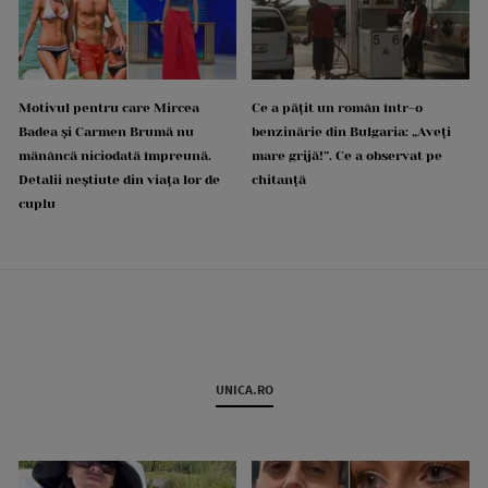
Motivul pentru care Mircea
Ce a pățit un român într-o
Badea și Carmen Brumă nu
benzinărie din Bulgaria: „Aveți
mănâncă niciodată împreună.
mare grijă!”. Ce a observat pe
Detalii neștiute din viața lor de
chitanță
cuplu
UNICA.RO