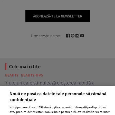
ABONEAZĂ-TE LA NEWSLETTER
Urmareste-ne pe:
Cele mai citite
BEAUTY
BEAUTY TIPS
BE
țe
7 uleiuri care stimulează creșterea rapidă a
Ce
părului
de
Nouă ne pasă ca datele tale personale să rămână
confidențiale
Noi și partenerii noștri
594
stocăm și/sau accesăm informații pe dispozitivul
dvs., precum identificatorii cookie unici pentru prelucrarea datelor cu caracter