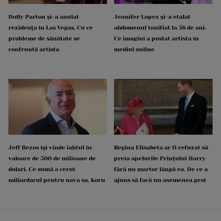
Dolly Parton și-a anulat
Jennifer Lopez și-a etalat
rezidența în Las Vegas. Cu ce
abdomenul tonifiat la 56 de ani.
probleme de sănătate se
Ce imagini a postat artista în
confruntă artista
mediul online
Jeff Bezos își vinde iahtul în
Regina Elisabeta ar fi refuzat să
valoare de 500 de milioane de
preia apelurile Prințului Harry
dolari. Ce sumă a cerut
fără un martor lângă ea. De ce a
miliardarul pentru nava sa, Koru
ajuns să facă un asemenea gest