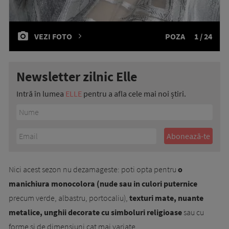
VEZI FOTO
POZA
1 / 24
Newsletter zilnic Elle
Intră în lumea
ELLE
pentru a afla cele mai noi știri.
Nici acest sezon nu dezamageste: poti opta pentru
o
manichiura monocolora (nude sau in culori puternice
precum verde, albastru, portocaliu),
texturi mate, nuante
metalice, unghii decorate cu simboluri religioase
sau cu
forme si de dimensiuni cat mai variate.