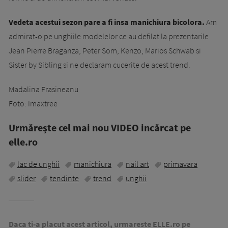
Vedeta acestui sezon pare a fi insa manichiura bicolora.
Am
admirat-o pe unghiile modelelor ce au defilat la prezentarile
Jean Pierre Braganza, Peter Som, Kenzo, Marios Schwab si
Sister by Sibling si ne declaram cucerite de acest trend.
Madalina Frasineanu
Foto: Imaxtree
Urmăreşte cel mai nou VIDEO incărcat pe
elle.ro
lac de unghii
manichiura
nail art
primavara
slider
tendinte
trend
unghii
Daca ti-a placut acest articol, urmareste ELLE.ro pe