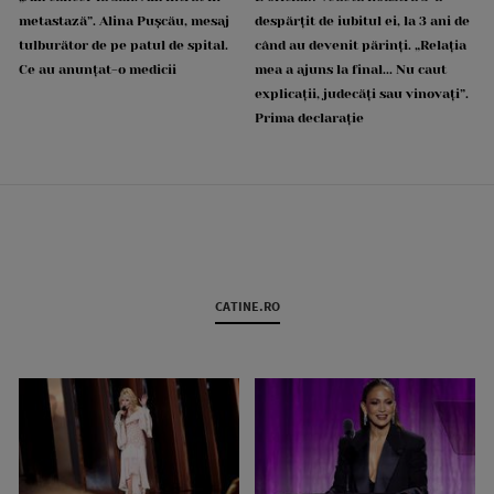
metastază”. Alina Pușcău, mesaj
despărțit de iubitul ei, la 3 ani de
tulburător de pe patul de spital.
când au devenit părinți. „Relația
Ce au anunțat-o medicii
mea a ajuns la final... Nu caut
explicații, judecăți sau vinovați”.
Prima declarație
CATINE.RO