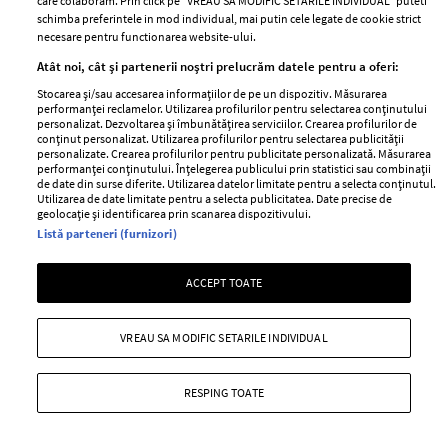
care colaboram. Prin click pe “VREAU SA MODIFIC SETARILE INDIVIDUAL” puteti
schimba preferintele in mod individual, mai putin cele legate de cookie strict
Cele 4 semne zodiacale care iau decizii
necesare pentru functionarea website-ului.
greșite în iubire
Atât noi, cât și partenerii noștri prelucrăm datele pentru a oferi:
—
ASTROLOGIE
30 iulie 2026
Stocarea și/sau accesarea informațiilor de pe un dispozitiv. Măsurarea
performanței reclamelor. Utilizarea profilurilor pentru selectarea conținutului
Semnele zodiacale din lista aceasta își complică singure
personalizat. Dezvoltarea și îmbunătățirea serviciilor. Crearea profilurilor de
conținut personalizat. Utilizarea profilurilor pentru selectarea publicității
viața sentimentală din cauza alegerilor greșite.
personalizate. Crearea profilurilor pentru publicitate personalizată. Măsurarea
performanței conținutului. Înțelegerea publicului prin statistici sau combinații
+ MAI MULTE
de date din surse diferite. Utilizarea datelor limitate pentru a selecta conținutul.
Utilizarea de date limitate pentru a selecta publicitatea. Date precise de
geolocație și identificarea prin scanarea dispozitivului.
Listă parteneri (furnizori)
ACCEPT TOATE
VREAU SA MODIFIC SETARILE INDIVIDUAL
RESPING TOATE