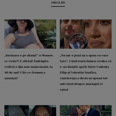
UNICA.RO
„Surioara e pe drum!” :o Wooow,
„Nu mi-e jenă să o spun cu voce
ce veste!! E oficial! Îndrăgita
tare”. Când toată lumea credea că
vedetă e din nou însărcinată, la
s-au liniștit apele între Codruța
40 de ani! Uite ce frumos a
Filip și Valentin Sanfira,
anunțat!
cântăreața a decis să spună tot
adevărul despre mariajul ei
eșuat