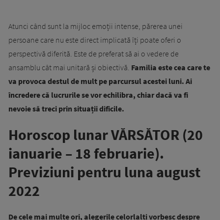
Atunci când sunt la mijloc emoții intense, părerea unei
persoane care nu este direct implicată îți poate oferi o
perspectivă diferită. Este de preferat să ai o vedere de
ansamblu cât mai unitară și obiectivă.
Familia este cea care te
va provoca destul de mult pe parcursul acestei luni. Ai
încredere că lucrurile se vor echilibra, chiar dacă va fi
nevoie să treci prin situații dificile.
Horoscop lunar VĂRSĂTOR (20
ianuarie – 18 februarie).
Previziuni pentru luna august
2022
De cele mai multe ori, alegerile celorlalți vorbesc despre