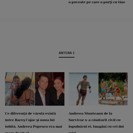
o poveste pe care o porți cu tine
ANTENA 1
Ce diferență de vârstă există
Andreea Munteanu de la
între Rareș Cojoc și noua lui
Survivor s-a căsătorit civil cu
iubită. Andreea Popescu era mai
logodnicul ei. Imagini cu cei doi
mare decât el
miri