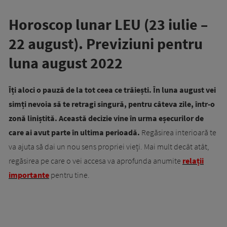
Horoscop lunar LEU (23 iulie –
22 august). Previziuni pentru
luna august 2022
Îți aloci o pauză de la tot ceea ce trăiești. În luna august vei
simți nevoia să te retragi singură, pentru câteva zile, într-o
zonă liniștită. Această decizie vine în urma eșecurilor de
care ai avut parte în ultima perioadă.
Regăsirea interioară te
va ajuta să dai un nou sens propriei vieți. Mai mult decât atât,
regăsirea pe care o vei accesa va aprofunda anumite
relații
importante
pentru tine.