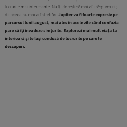
lucrurile mai interesante. Nu îți dorești să mai afli răspunsuri și
de aceea nu mai ai întrebări.
Jupiter va fi foarte expresiv pe
parcursul lunii august, mai ales în acele zile când confuzia
pare să îți invadeze simțurile. Explorezi mai mult viața ta
interioară și te lași condusă de lucrurile pe care le
descoperi.