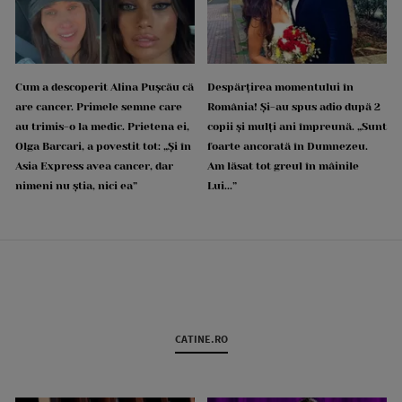
Cum a descoperit Alina Pușcău că
Despărțirea momentului în
are cancer. Primele semne care
România! Și-au spus adio după 2
au trimis-o la medic. Prietena ei,
copii și mulți ani împreună. „Sunt
Olga Barcari, a povestit tot: „Și în
foarte ancorată în Dumnezeu.
Asia Express avea cancer, dar
Am lăsat tot greul în mâinile
nimeni nu știa, nici ea”
Lui...”
CATINE.RO