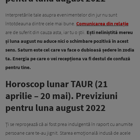
Interpretările tale asupra evenimentelor din jur nu sunt
întotdeauna dintre cele mai bune.
Comunicarea din relație
are de suferit din cauza asta, iar tu o știi.
Ești neliniștită mereu
și luna august nu aduce nici o schimbare pozitivă în acest
sens. Saturn este cel care va face o dubioasă ședere în zodia
ta. Energia pe care o vei recepționa va fi destul de confuză
pentru tine.
Horoscop lunar TAUR (21
aprilie – 20 mai). Previziuni
pentru luna august 2022
Ți se reproșează că ai fost prea indulgentă în raport cu anumite
persoane care te-au jignit. Starea emoțională indusă de acele