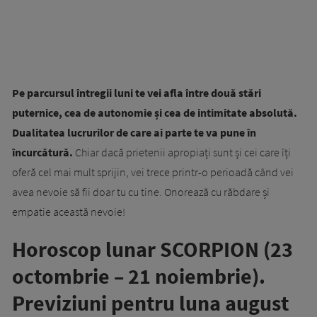
Pe parcursul întregii luni te vei afla între două stări
puternice, cea de autonomie și cea de intimitate absolută.
Dualitatea lucrurilor de care ai parte te va pune în
încurcătură.
Chiar dacă prietenii apropiați sunt și cei care îți
oferă cel mai mult sprijin, vei trece printr-o perioadă când vei
avea nevoie să fii doar tu cu tine. Onorează cu răbdare și
empatie această nevoie!
Horoscop lunar SCORPION (23
octombrie – 21 noiembrie).
Previziuni pentru luna august