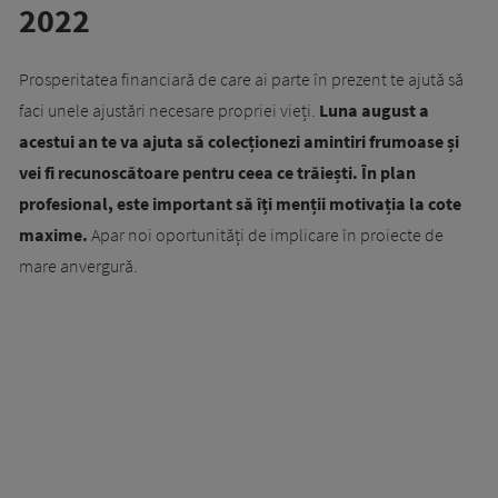
2022
Prosperitatea financiară de care ai parte în prezent te ajută să
faci unele ajustări necesare propriei vieți.
Luna august a
acestui an te va ajuta să colecționezi amintiri frumoase și
vei fi recunoscătoare pentru ceea ce trăiești. În plan
profesional, este important să îți menții motivația la cote
maxime.
Apar noi oportunități de implicare în proiecte de
mare anvergură.