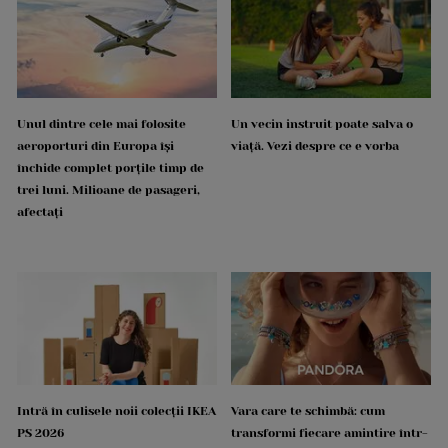
Unul dintre cele mai folosite
Un vecin instruit poate salva o
aeroporturi din Europa își
viață. Vezi despre ce e vorba
închide complet porțile timp de
trei luni. Milioane de pasageri,
afectați
Intră în culisele noii colecții IKEA
Vara care te schimbă: cum
PS 2026
transformi fiecare amintire într-