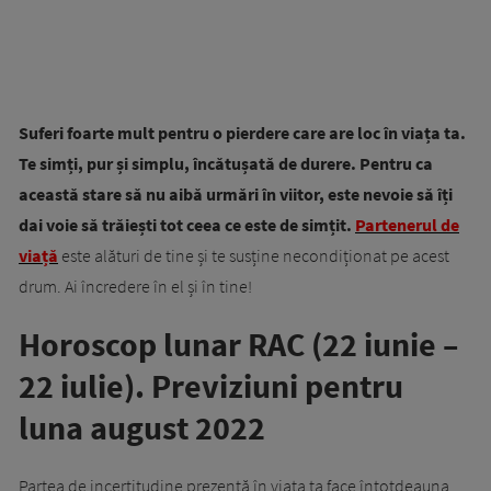
Suferi foarte mult pentru o pierdere care are loc în viața ta.
Te simți, pur și simplu, încătușată de durere. Pentru ca
această stare să nu aibă urmări în viitor, este nevoie să îți
dai voie să trăiești tot ceea ce este de simțit.
Partenerul de
viață
este alături de tine și te susține necondiționat pe acest
drum. Ai încredere în el și în tine!
Horoscop lunar RAC (22 iunie –
22 iulie). Previziuni pentru
luna august 2022
Partea de incertitudine prezentă în viața ta face întotdeauna