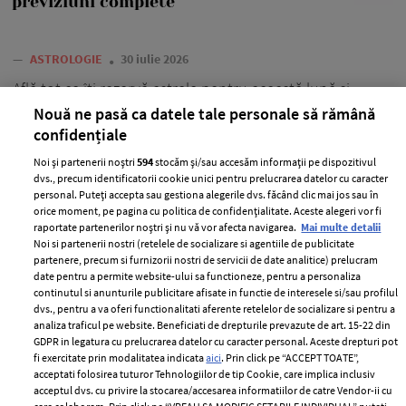
previziuni complete
—
ASTROLOGIE
30 iulie 2026
Află tot ce îți rezervă astrele pentru această lună și
descoperă principale previziuni din horoscopul lunii
Nouă ne pasă ca datele tale personale să rămână
august 2026.
confidențiale
+ MAI MULTE
Noi și partenerii noștri
594
stocăm și/sau accesăm informații pe dispozitivul
dvs., precum identificatorii cookie unici pentru prelucrarea datelor cu caracter
personal. Puteți accepta sau gestiona alegerile dvs. făcând clic mai jos sau în
orice moment, pe pagina cu politica de confidențialitate. Aceste alegeri vor fi
raportate partenerilor noștri și nu vă vor afecta navigarea.
Mai multe detalii
Noi si partenerii nostri (retelele de socializare si agentiile de publicitate
partenere, precum si furnizorii nostri de servicii de date analitice) prelucram
date pentru a permite website-ului sa functioneze, pentru a personaliza
continutul si anunturile publicitare afisate in functie de interesele si/sau profilul
dvs., pentru a va oferi functionalitati aferente retelelor de socializare si pentru a
analiza traficul pe website. Beneficiati de drepturile prevazute de art. 15-22 din
GDPR in legatura cu prelucrarea datelor cu caracter personal. Aceste drepturi pot
fi exercitate prin modalitatea indicata
aici
. Prin click pe “ACCEPT TOATE”,
acceptati folosirea tuturor Tehnologiilor de tip Cookie, care implica inclusiv
acceptul dvs. cu privire la stocarea/accesarea informatiilor de catre Vendor-ii cu