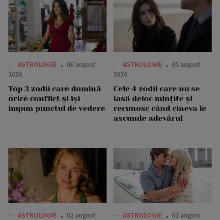
—
ASTROLOGIE
06 august
—
ASTROLOGIE
05 august
2026
2026
Top 3 zodii care domină
Cele 4 zodii care nu se
orice conflict și își
lasă deloc mințite și
impun punctul de vedere
recunosc când cineva le
ascunde adevărul
—
ASTROLOGIE
02 august
—
ASTROLOGIE
01 august