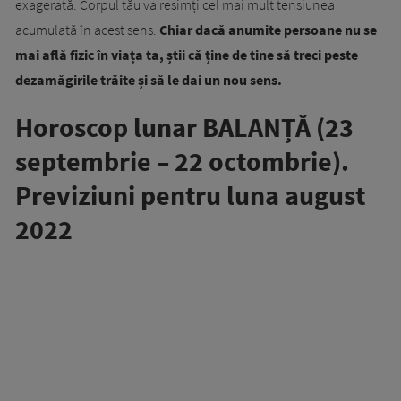
exagerată. Corpul tău va resimți cel mai mult tensiunea
acumulată în acest sens.
Chiar dacă anumite persoane nu se
mai află fizic în viața ta, știi că ține de tine să treci peste
dezamăgirile trăite și să le dai un nou sens.
Horoscop lunar BALANȚĂ (23
septembrie – 22 octombrie).
Previziuni pentru luna august
2022