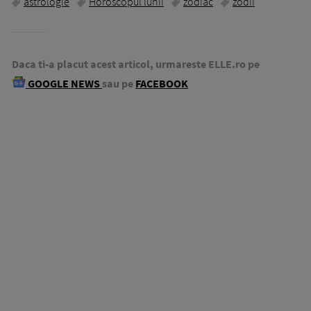
astrologie
Horoscopul lunii
zodiac
zodii
Daca ti-a placut acest articol, urmareste ELLE.ro pe
GOOGLE NEWS
sau pe
FACEBOOK