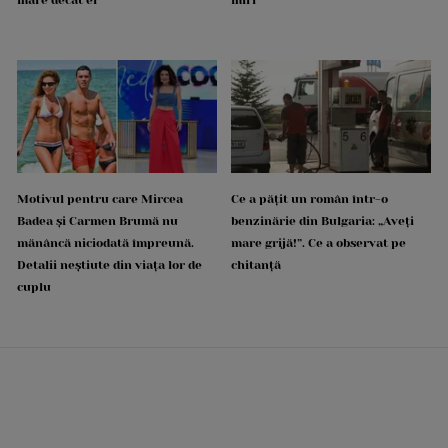
Motivul pentru care Mircea
Ce a pățit un român într-o
Badea și Carmen Brumă nu
benzinărie din Bulgaria: „Aveți
mănâncă niciodată împreună.
mare grijă!”. Ce a observat pe
Detalii neștiute din viața lor de
chitanță
cuplu