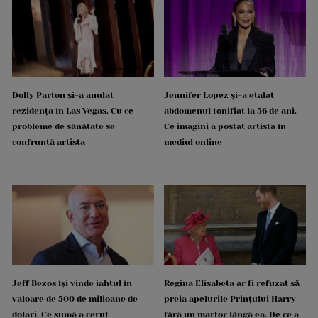
Dolly Parton și-a anulat
Jennifer Lopez și-a etalat
rezidența în Las Vegas. Cu ce
abdomenul tonifiat la 56 de ani.
probleme de sănătate se
Ce imagini a postat artista în
confruntă artista
mediul online
Jeff Bezos își vinde iahtul în
Regina Elisabeta ar fi refuzat să
valoare de 500 de milioane de
preia apelurile Prințului Harry
dolari. Ce sumă a cerut
fără un martor lângă ea. De ce a