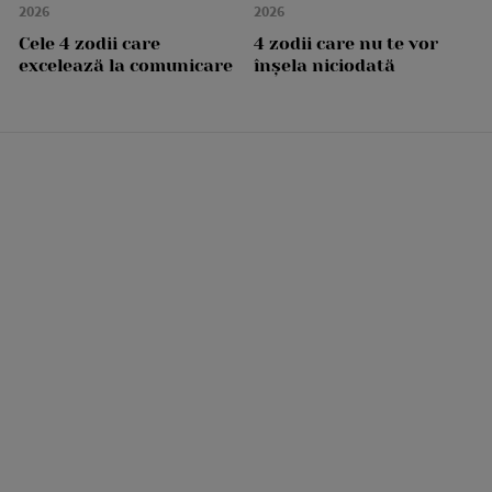
2026
2026
Cele 4 zodii care
4 zodii care nu te vor
excelează la comunicare
înșela niciodată