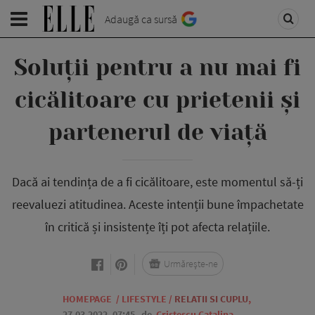
Adaugă ca sursă
Soluții pentru a nu mai fi
cicălitoare cu prietenii și
partenerul de viață
Dacă ai tendința de a fi cicălitoare, este momentul să-ți
reevaluezi atitudinea. Aceste intenții bune împachetate
în critică și insistențe îți pot afecta relațiile.
Urmărește-ne
HOMEPAGE
/
LIFESTYLE
/
RELATII SI CUPLU
,
27.03.2022, 07:45
de
Cristescu Catalina