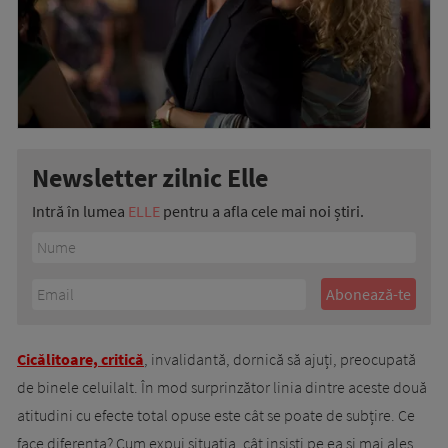
Newsletter zilnic Elle
Intră în lumea
ELLE
pentru a afla cele mai noi știri.
Cicălitoare, critică
, invalidantă, dornică să ajuți, preocupată
de binele celuilalt. În mod surprinzător linia dintre aceste două
atitudini cu efecte total opuse este cât se poate de subțire. Ce
face diferența? Cum expui situația, cât insiști pe ea și mai ales