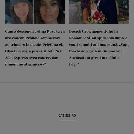
Cum a descoperit Alina Pușcău că
Despărțirea momentului în
are cancer. Primele semne care
România! Și-au spus adio după 2
au trimis-o la medic. Prietena ei,
copii și mulți ani împreună. „Sunt
Olga Barcari, a povestit tot: „Și în
foarte ancorată în Dumnezeu.
Asia Express avea cancer, dar
Am lăsat tot greul în mâinile
nimeni nu știa, nici ea”
Lui...”
CATINE.RO