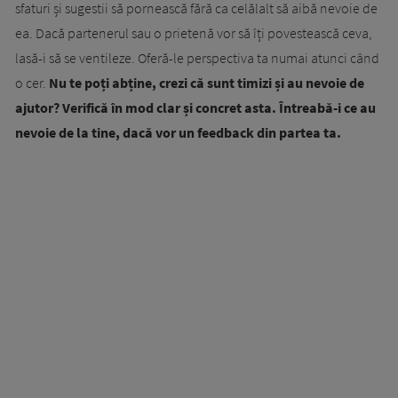
sfaturi și sugestii să pornească fără ca celălalt să aibă nevoie de
ea. Dacă partenerul sau o prietenă vor să îți povestească ceva,
lasă-i să se ventileze. Oferă-le perspectiva ta numai atunci când
o cer.
Nu te poți abține, crezi că sunt timizi și au nevoie de
ajutor? Verifică în mod clar și concret asta. Întreabă-i ce au
nevoie de la tine, dacă vor un feedback din partea ta.