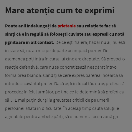
Mare atenție cum te exprimi
Poate anii îndelungați de
prietenie
sau relație te fac să
simți că e în regulă să folosești cuvinte sau expresii cu notă
jignitoare în alt context.
De ce ești fraieră, habar nu ai, nu ești
în stare să, nu au nici pe departe un impact pozitiv. De
asemenea poți intra în cursa lui cine are dreptate. Să provoci o
reacție defensivă, care nu se concretizează neapărat într-o
formă prea blândă. Când ți se cere expres părerea încearcă să
introduci cuvântul prefer. Dacă aș fi în locul tău eu aș prefera să
procedez în felul următor, pe tine ce te determină să preferi ca
să… E mai puțin dur și ia greutatea criticii de pe umerii
persoanei aflată în dificultate. În același timp caută soluțiile
agreabile pentru ambele părți, să o numim… acea zonă gri.