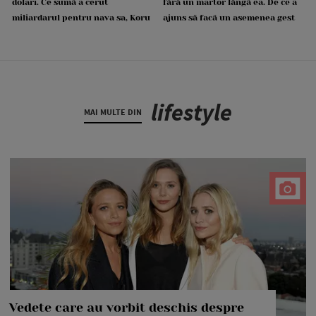
dolari. Ce sumă a cerut
fără un martor lângă ea. De ce a
miliardarul pentru nava sa, Koru
ajuns să facă un asemenea gest
lifestyle
MAI MULTE DIN
Vedete care au vorbit deschis despre