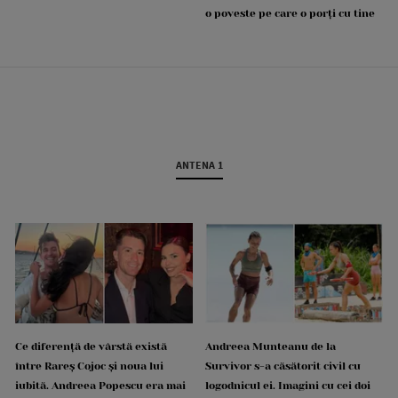
o poveste pe care o porți cu tine
ANTENA 1
Ce diferență de vârstă există
Andreea Munteanu de la
între Rareș Cojoc și noua lui
Survivor s-a căsătorit civil cu
iubită. Andreea Popescu era mai
logodnicul ei. Imagini cu cei doi