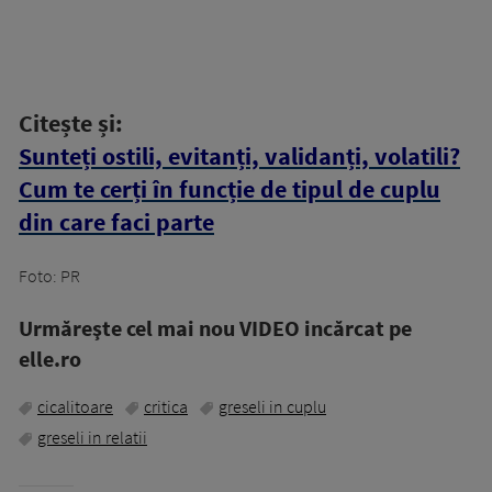
Citește și:
Sunteți ostili, evitanți, validanți, volatili?
Cum te cerți în funcție de tipul de cuplu
din care faci parte
Foto: PR
Urmăreşte cel mai nou VIDEO incărcat pe
elle.ro
cicalitoare
critica
greseli in cuplu
greseli in relatii