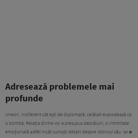
Adresează problemele mai
profunde
Uneori, indiferent cât ești de diplomată, celălalt explodează ca
o bombă. Relația dintre voi a presupus dezvăluiri, o intimitate
emoțională astfel încât cunoști detalii despre istoricul său. Iar
o