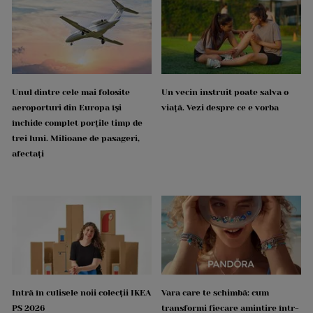
Unul dintre cele mai folosite
Un vecin instruit poate salva o
aeroporturi din Europa își
viață. Vezi despre ce e vorba
închide complet porțile timp de
trei luni. Milioane de pasageri,
afectați
Intră în culisele noii colecții IKEA
Vara care te schimbă: cum
PS 2026
transformi fiecare amintire într-