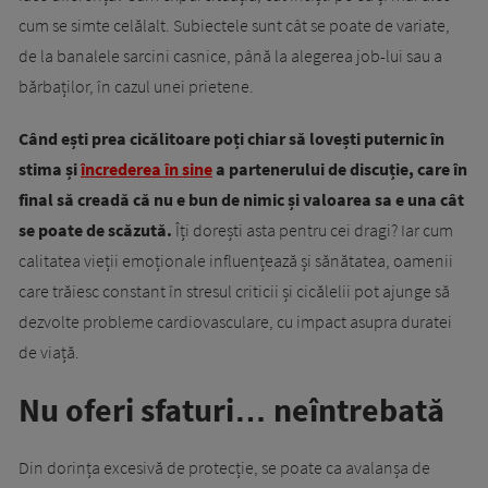
cum se simte celălalt. Subiectele sunt cât se poate de variate,
de la banalele sarcini casnice, până la alegerea job-lui sau a
bărbaților, în cazul unei prietene.
Când ești prea cicălitoare poți chiar să lovești puternic în
stima și
încrederea în sine
a partenerului de discuție, care în
final să creadă că nu e bun de nimic și valoarea sa e una cât
se poate de scăzută.
Îți dorești asta pentru cei dragi? Iar cum
calitatea vieții emoționale influențează și sănătatea, oamenii
care trăiesc constant în stresul criticii și cicălelii pot ajunge să
dezvolte probleme cardiovasculare, cu impact asupra duratei
de viață.
Nu oferi sfaturi… neîntrebată
Din dorința excesivă de protecție, se poate ca avalanșa de