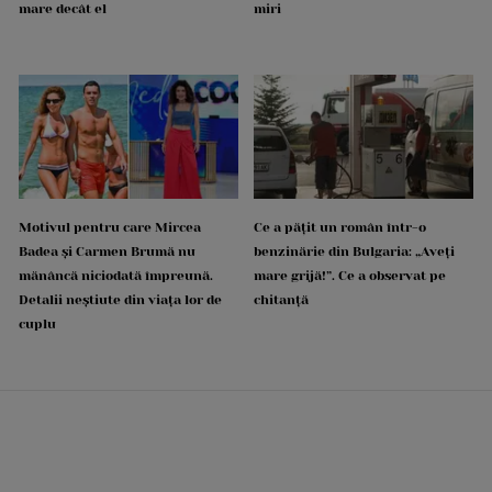
mare decât el
miri
Motivul pentru care Mircea
Ce a pățit un român într-o
Badea și Carmen Brumă nu
benzinărie din Bulgaria: „Aveți
mănâncă niciodată împreună.
mare grijă!”. Ce a observat pe
Detalii neștiute din viața lor de
chitanță
cuplu