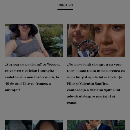
UNICA.RO
„Surioara e pe drum!” :o Wooow,
„Nu mi-e jenă să o spun cu voce
ce veste!! E oficial! Îndrăgita
tare”. Când toată lumea credea că
vedetă e din nou însărcinată, la
s-au liniștit apele între Codruța
40 de ani! Uite ce frumos a
Filip și Valentin Sanfira,
anunțat!
cântăreața a decis să spună tot
adevărul despre mariajul ei
eșuat