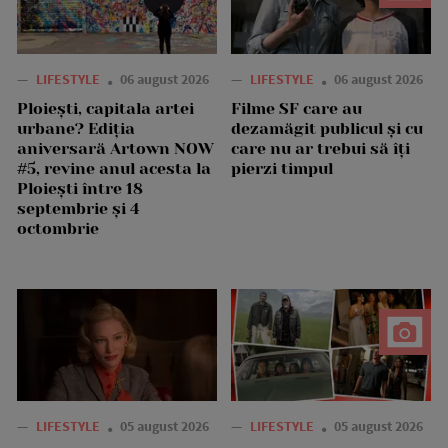
—
LIFESTYLE
06 august 2026
—
LIFESTYLE
06 august 2026
Ploiești, capitala artei
Filme SF care au
urbane? Ediția
dezamăgit publicul și cu
aniversară Artown NOW
care nu ar trebui să îți
#5, revine anul acesta la
pierzi timpul
Ploiești între 18
septembrie și 4
octombrie
—
LIFESTYLE
05 august 2026
—
LIFESTYLE
05 august 2026