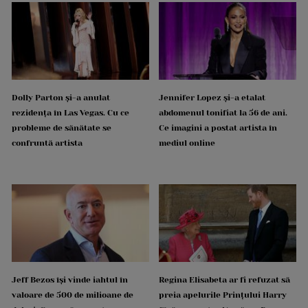
Dolly Parton și-a anulat
Jennifer Lopez și-a etalat
rezidența în Las Vegas. Cu ce
abdomenul tonifiat la 56 de ani.
probleme de sănătate se
Ce imagini a postat artista în
confruntă artista
mediul online
Jeff Bezos își vinde iahtul în
Regina Elisabeta ar fi refuzat să
valoare de 500 de milioane de
preia apelurile Prințului Harry