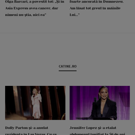
Olga Barcari, a povestit tot: „Și în
foarte ancorată în Dumnezeu.
Asia Express avea cancer, dar
Am lăsat tot greul în mâinile
nimeni nu știa, nici ea”
Lui...”
CATINE.RO
Dolly Parton și-a anulat
Jennifer Lopez și-a etalat
rezidența în Las Vegas. Cu ce
abdomenul tonifiat la 56 de ani.