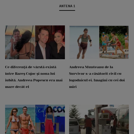
ANTENA 1
Ce diferență de vârstă există
Andreea Munteanu de la
între Rareș Cojoc și noua lui
Survivor s-a căsătorit civil cu
iubită. Andreea Popescu era mai
logodnicul ei. Imagini cu cei doi
mare decât el
miri