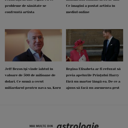
probleme de sănătate se
Ce imagini a postat artista în
confruntă artista
mediul online
Jeff Bezos își vinde iahtul în
Regina Elisabeta ar fi refuzat să
valoare de 500 de milioane de
preia apelurile Prințului Harry
dolari. Ce sumă a cerut
fără un martor lângă ea. De ce a
miliardarul pentru nava sa, Koru
ajuns să facă un asemenea gest
astrologie
MAI MULTE DIN