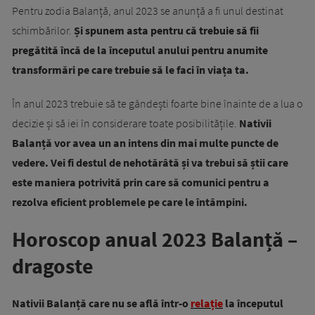
Pentru zodia Balanță, anul 2023 se anunță a fi unul destinat
schimbărilor.
Și spunem asta pentru că trebuie să fii
pregătită încă de la începutul anului pentru anumite
transformări pe care trebuie să le faci în viața ta.
În anul 2023 trebuie să te gândești foarte bine înainte de a lua o
decizie și să iei în considerare toate posibilitățile.
Nativii
Balanță vor avea un an intens din mai multe puncte de
vedere. Vei fi destul de nehotărâtă și va trebui să știi care
este maniera potrivită prin care să comunici pentru a
rezolva eficient problemele pe care le întâmpini.
Horoscop anual 2023 Balanță –
dragoste
Nativii Balanță care nu se află într-o
relație
la începutul