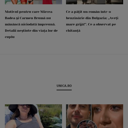
Motivul pentru care Mircea
Ce a pățit un român într-o
Badea și Carmen Brumă nu
benzinărie din Bulgaria: „Aveți
mănâncă niciodată împreună.
mare grijă!”. Ce a observat pe
Detalii neștiute din viața lor de
chitanță
cuplu
UNICA.RO