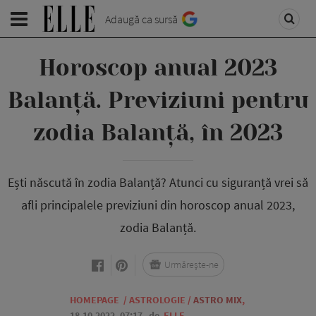
Adaugă ca sursă
Horoscop anual 2023
Balanță. Previziuni pentru
zodia Balanță, în 2023
Ești născută în zodia Balanță? Atunci cu siguranță vrei să
afli principalele previziuni din horoscop anual 2023,
zodia Balanță.
Urmărește-ne
HOMEPAGE
/
ASTROLOGIE
/
ASTRO MIX
,
18.10.2022, 07:17
de
ELLE