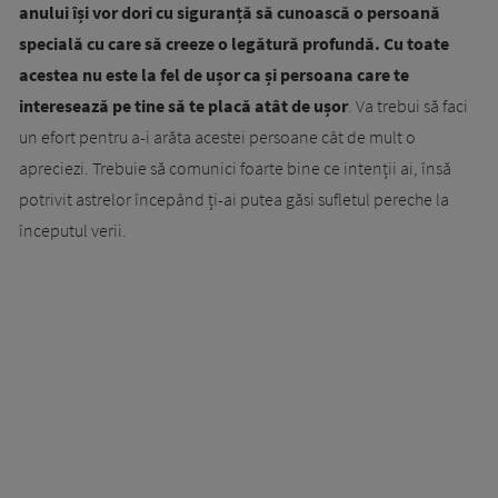
anului își vor dori cu siguranță să cunoască o persoană
specială cu care să creeze o legătură profundă. Cu toate
acestea nu este la fel de ușor ca și persoana care te
interesează pe tine să te placă atât de ușor
. Va trebui să faci
un efort pentru a-i arăta acestei persoane cât de mult o
apreciezi. Trebuie să comunici foarte bine ce intenții ai, însă
potrivit astrelor începând ți-ai putea găsi sufletul pereche la
începutul verii.