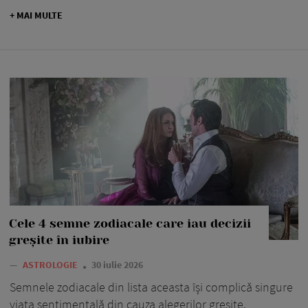
+ MAI MULTE
Cele 4 semne zodiacale care iau decizii
greșite în iubire
—
ASTROLOGIE
30 iulie 2026
Semnele zodiacale din lista aceasta își complică singure
viața sentimentală din cauza alegerilor greșite.