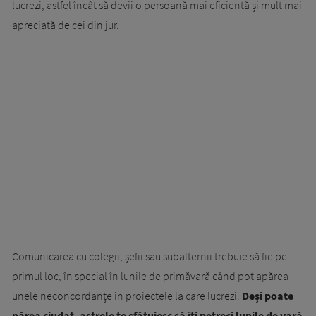
lucrezi, astfel încât să devii o persoană mai eficientă și mult mai
apreciată de cei din jur.
Comunicarea cu colegii, șefii sau subalternii trebuie să fie pe
primul loc, în special în lunile de primăvară când pot apărea
unele neconcordanțe în proiectele la care lucrezi.
Deși poate
părea ciudat, astrele te sfătuiesc să îți petreci lunile de vară