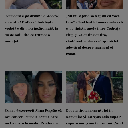
„Surioara e pe drum!” :o Wooow,
„Nu mi-e jenă să o spun cu voce
ce veste!! E oficial! Îndrăgita
tare”. Când toată lumea credea că
vedetă e din nou însărcinată, la
s-au liniștit apele între Codruța
40 de ani! Uite ce frumos a
Filip și Valentin Sanfira,
anunțat!
cântăreața a decis să spună tot
adevărul despre mariajul ei
eșuat
Cum a descoperit Alina Pușcău că
Despărțirea momentului în
are cancer. Primele semne care
România! Și-au spus adio după 2
au trimis-o la medic. Prietena ei,
copii și mulți ani împreună. „Sunt