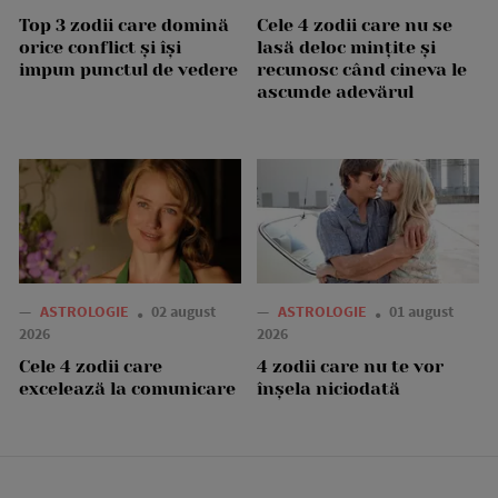
Top 3 zodii care domină
Cele 4 zodii care nu se
orice conflict și își
lasă deloc mințite și
impun punctul de vedere
recunosc când cineva le
ascunde adevărul
—
ASTROLOGIE
02 august
—
ASTROLOGIE
01 august
2026
2026
Cele 4 zodii care
4 zodii care nu te vor
excelează la comunicare
înșela niciodată