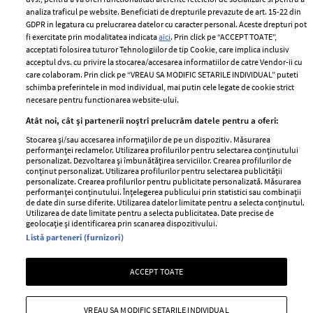
Despre ELLE
confidențialitate
analiza traficul pe website. Beneficiati de drepturile prevazute de art. 15-22 din
Romania
GDPR in legatura cu prelucrarea datelor cu caracter personal. Aceste drepturi pot
Politica de cookies
fi exercitate prin modalitatea indicata
aici
. Prin click pe “ACCEPT TOATE”,
Contact
Publicitate
acceptati folosirea tuturor Tehnologiilor de tip Cookie, care implica inclusiv
acceptul dvs. cu privire la stocarea/accesarea informatiilor de catre Vendor-ii cu
Abonamente
care colaboram. Prin click pe “VREAU SA MODIFIC SETARILE INDIVIDUAL” puteti
schimba preferintele in mod individual, mai putin cele legate de cookie strict
necesare pentru functionarea website-ului.
Stiri
Libertatea pentru
Atât noi, cât și partenerii noștri prelucrăm datele pentru a oferi:
femei
GSP
Stocarea și/sau accesarea informațiilor de pe un dispozitiv. Măsurarea
Viva
performanței reclamelor. Utilizarea profilurilor pentru selectarea conținutului
Unica
personalizat. Dezvoltarea și îmbunătățirea serviciilor. Crearea profilurilor de
Avantaje
conținut personalizat. Utilizarea profilurilor pentru selectarea publicității
Baby
personalizate. Crearea profilurilor pentru publicitate personalizată. Măsurarea
Retete practice
performanței conținutului. Înțelegerea publicului prin statistici sau combinații
Retete
de date din surse diferite. Utilizarea datelor limitate pentru a selecta conținutul.
Utilizarea de date limitate pentru a selecta publicitatea. Date precise de
geolocație și identificarea prin scanarea dispozitivului.
Pariază responsabil! Decizia ONJN nr. 821/25.09.2025.
Listă parteneri (furnizori)
Jocurile de noroc sunt interzise minorilor.
ACCEPT TOATE
Copyright © 2026 Ringier Romania SRL
VREAU SA MODIFIC SETARILE INDIVIDUAL