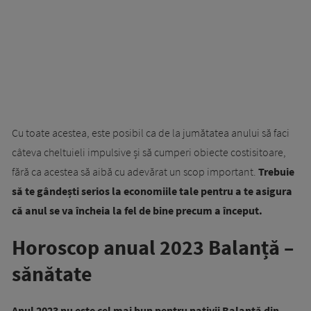
Cu toate acestea, este posibil ca de la jumătatea anului să faci
câteva cheltuieli impulsive și să cumperi obiecte costisitoare,
fără ca acestea să aibă cu adevărat un scop important.
Trebuie
să te gândești serios la economiile tale pentru a te asigura
că anul se va încheia la fel de bine precum a început.
Horoscop anual 2023 Balanță –
sănătate
Anul 2023 nu este cel mai bun pentru nativii Balanță din