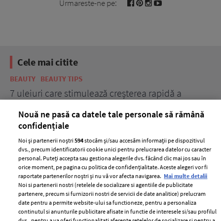
Urmareste-ne pe:
Cele mai citite
BEAUTY
BEAUTY TIPS
BE
țe
7 uleiuri care stimulează creșterea rapidă a
Ce
părului
de
Nouă ne pasă ca datele tale personale să rămână
confidențiale
Noi și partenerii noștri
594
stocăm și/sau accesăm informații pe dispozitivul
dvs., precum identificatorii cookie unici pentru prelucrarea datelor cu caracter
personal. Puteți accepta sau gestiona alegerile dvs. făcând clic mai jos sau în
orice moment, pe pagina cu politica de confidențialitate. Aceste alegeri vor fi
raportate partenerilor noștri și nu vă vor afecta navigarea.
Mai multe detalii
Noi si partenerii nostri (retelele de socializare si agentiile de publicitate
partenere, precum si furnizorii nostri de servicii de date analitice) prelucram
ELLE Style Awards
Termeni si conditii
date pentru a permite website-ului sa functioneze, pentru a personaliza
2024
continutul si anunturile publicitare afisate in functie de interesele si/sau profilul
Politica de
dvs., pentru a va oferi functionalitati aferente retelelor de socializare si pentru a