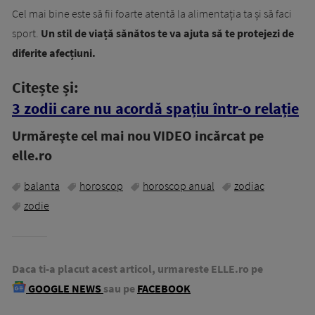
Cel mai bine este să fii foarte atentă la alimentația ta și să faci
sport.
Un stil de viață sănătos te va ajuta să te protejezi de
diferite afecțiuni.
Citește și:
3 zodii care nu acordă spațiu într-o relație
Urmăreşte cel mai nou VIDEO incărcat pe
elle.ro
balanta
horoscop
horoscop anual
zodiac
zodie
Daca ti-a placut acest articol, urmareste ELLE.ro pe
GOOGLE NEWS
sau pe
FACEBOOK