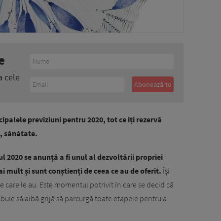
e
a cele
palele previziuni pentru 2020, tot ce iți rezervă
i, sănătate.
l 2020 se anunță a fi unul al dezvoltării propriei
 mult și sunt conștienți de ceea ce au de oferit.
Își
pe care le au. Este momentul potrivit în care se decid că
ebuie să aibă grijă să parcurgă toate etapele pentru a