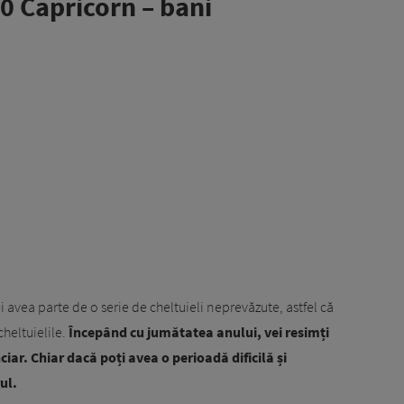
0 Capricorn – bani
i avea parte de o serie de cheltuieli neprevăzute, astfel că
cheltuielile.
Începând cu jumătatea anului, vei resimți
ciar. Chiar dacă poți avea o perioadă dificilă și
rul.