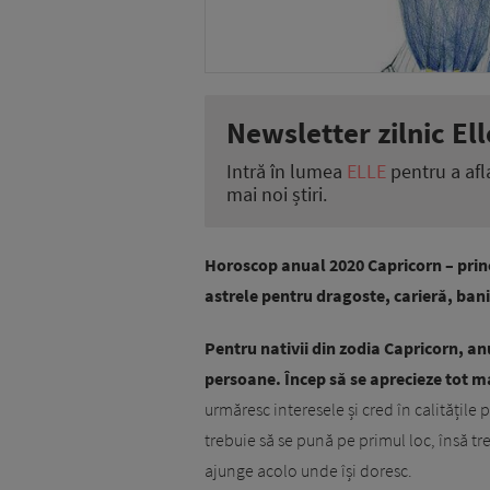
Newsletter zilnic Ell
Intră în lumea
ELLE
pentru a afl
mai noi știri.
Horoscop anual 2020 Capricorn – princi
astrele pentru dragoste, carieră, ban
Pentru nativii din zodia Capricorn, anu
persoane. Încep să se aprecieze tot mai
urmăresc interesele și cred în calitățile 
trebuie să se pună pe primul loc, însă tr
ajunge acolo unde își doresc.