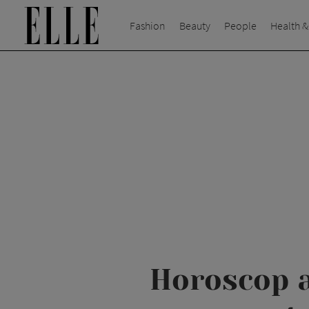
Fashion
Beauty
People
Health &
Horoscop a