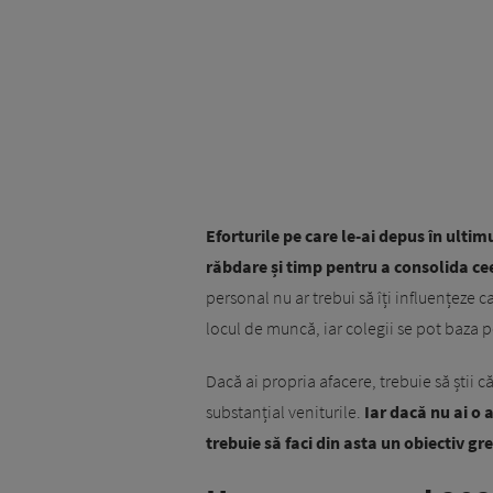
Eforturile pe care le-ai depus în ultimu
răbdare și timp pentru a consolida ceea
personal nu ar trebui să îți influențeze 
locul de muncă, iar colegii se pot baza p
Dacă ai propria afacere, trebuie să știi că
substanțial veniturile.
Iar dacă nu ai o a
trebuie să faci din asta un obiectiv gre