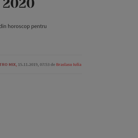
n 2020
i din horoscop pentru
TRO MIX
,
15.11.2019, 07:53
de
Braslasu Iulia