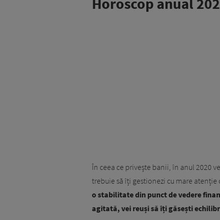
Horoscop anual 202
În ceea ce privește banii, în anul 2020 ve
trebuie să îți gestionezi cu mare atenție 
o stabilitate din punct de vedere finan
agitată, vei reuși să îți găsești echilib