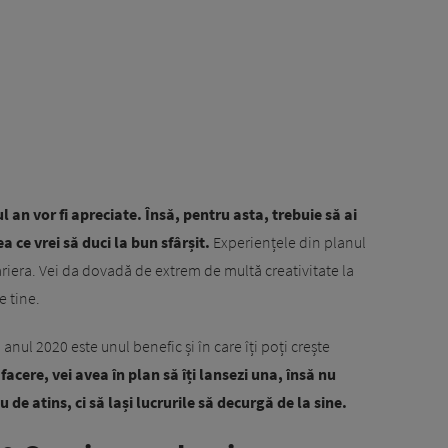
l an vor fi apreciate. Însă, pentru asta, trebuie să ai
 ce vrei să duci la bun sfârșit.
Experiențele din planul
cariera. Vei da dovadă de extrem de multă creativitate la
e tine.
 anul 2020 este unul benefic și în care îți poți crește
facere, vei avea în plan să îți lansezi una, însă nu
u de atins, ci să lași lucrurile să decurgă de la sine.