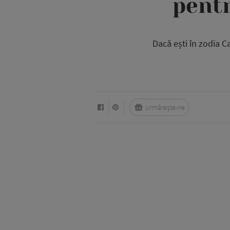
pentr
Dacă ești în zodia C
Urmărește-ne