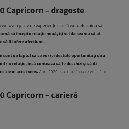
0 Capricorn – dragoste
n vor avea parte de experiențe care îi vor determina să
teamă să începi o relație nouă, îți vei da seama că ai
 să îți ofere afecțiune.
ții cont de faptul că se vor ivi destule oportunități de a
ntr-o relație, însă contează să te deschizi și să îți
cizie în acest sens.
Anul 2020 este unul în care vrei să ai
 Capricorn – carieră