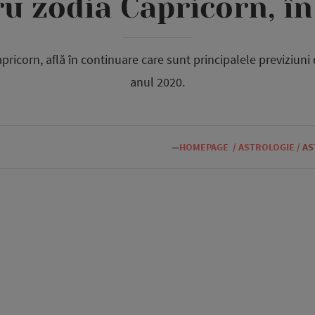
u zodia Capricorn, î
apricorn, află în continuare care sunt principalele previziun
anul 2020.
—
HOMEPAGE
/
ASTROLOGIE
/
AS