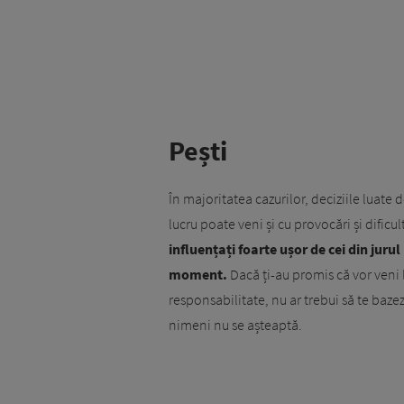
Pești
În majoritatea cazurilor, deciziile luat
lucru poate veni și cu provocări și dific
influențați foarte ușor de cei din jurul 
moment.
Dacă ți-au promis că vor veni
responsabilitate, nu ar trebui să te baze
nimeni nu se așteaptă.