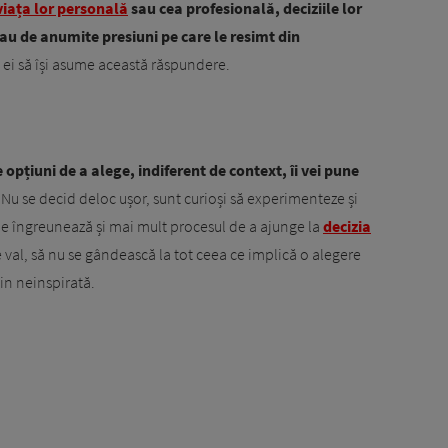
viața lor personală
sau cea profesională, deciziile lor
au de anumite presiuni pe care le resimt din
pe ei să își asume această răspundere.
opțiuni de a alege, indiferent de context, îi vei pune
Nu se decid deloc ușor, sunt curioși să experimenteze și
a le îngreunează și mai mult procesul de a ajunge la
decizia
de val, să nu se gândească la tot ceea ce implică o alegere
țin neinspirată.