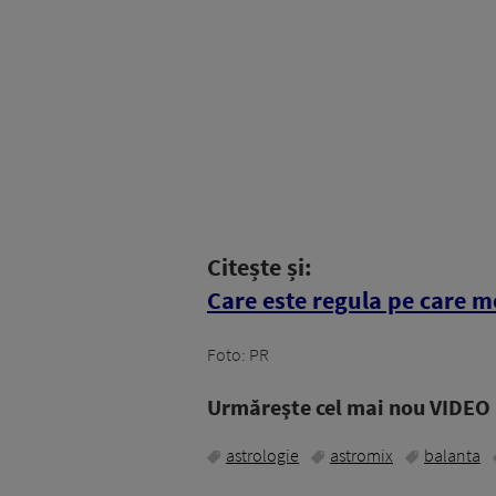
Citește și:
Care este regula pe care me
Foto: PR
Urmăreşte cel mai nou VIDEO i
astrologie
astromix
balanta