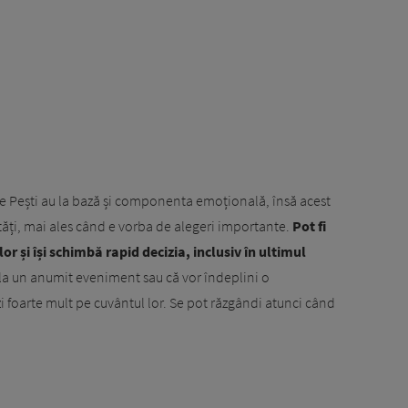
e de Pești au la bază și componenta emoțională, însă acest
ultăți, mai ales când e vorba de alegeri importante.
Pot fi
lor și își schimbă rapid decizia, inclusiv în ultimul
 la un anumit eveniment sau că vor îndeplini o
zi foarte mult pe cuvântul lor. Se pot răzgândi atunci când