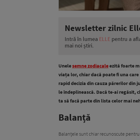
Newsletter zilnic Ell
Intră în lumea
ELLE
pentru a afl
mai noi știri.
Unele
semne zodiacale
ezită foarte m
viața lor, chiar dacă poate fi una car
rapid decizia din cauza părerilor din j
le îndeplinească. Dacă te-ai regăsit, c
ta să facă parte din lista celor mai ne
Balanță
Balanțele sunt chiar recunoscute pentru 