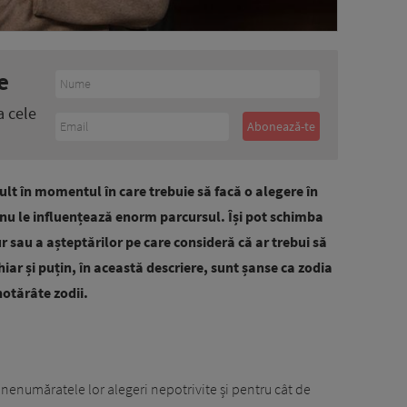
e
a cele
ult în momentul în care trebuie să facă o alegere în
e nu le influențează enorm parcursul. Își pot schimba
ur sau a așteptărilor pe care consideră că ar trebui să
hiar și puțin, în această descriere, sunt șanse ca zodia
hotărâte zodii.
nenumăratele lor alegeri nepotrivite și pentru cât de