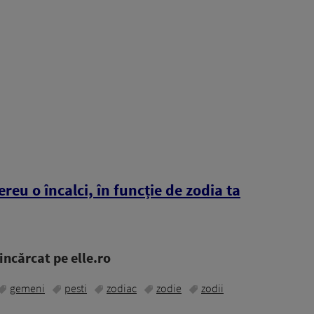
reu o încalci, în funcție de zodia ta
ncărcat pe elle.ro
gemeni
pesti
zodiac
zodie
zodii