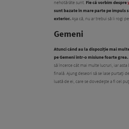
nehotărâte sunt.
Fie că vorbim despre
sunt bazate în mare parte pe impuls s
exterior.
Așa că, nu ar trebui să îi rogi 
Gemeni
Atunci când au la dispoziție mai multe 
pe Gemeni într-o misiune foarte grea.
să încerce cât mai multe lucruri, iar ast
finală. Ajung deseori să se lase purtați 
luată de ei, care se dovedește a fi cel pu