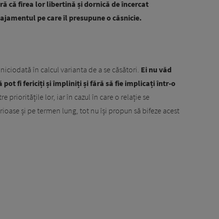
ră că firea lor libertină și dornică de încercat
gajamentul pe care îl presupune o căsnicie.
 niciodată în calcul varianta de a se căsători.
Ei nu văd
pot fi fericiți și împliniți și fără să fie implicați într-o
e prioritățile lor, iar în cazul în care o relație se
erioase și pe termen lung, tot nu își propun să bifeze acest