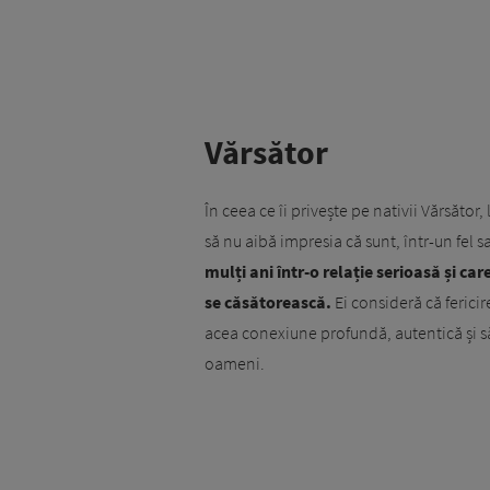
Vărsător
În ceea ce îi privește pe nativii Vărsător,
să nu aibă impresia că sunt, într-un fel s
mulți ani într-o relație serioasă și ca
se căsătorească.
Ei consideră că fericir
acea conexiune profundă, autentică și să
oameni.