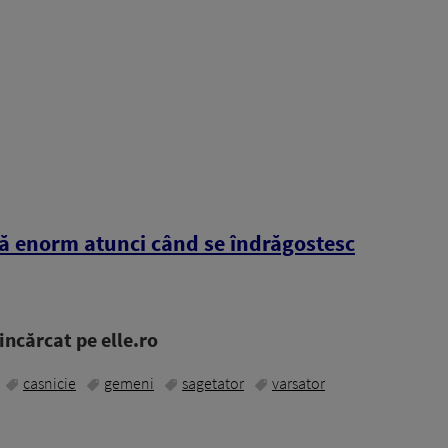
bă enorm atunci când se îndrăgostesc
ncărcat pe elle.ro
casnicie
gemeni
sagetator
varsator