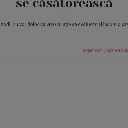
se căsătorească
 zodii nu vor deloc ca vreo relație să evolueze și înspre o căs
—
HOMEPAGE
/
ASTROLOGI