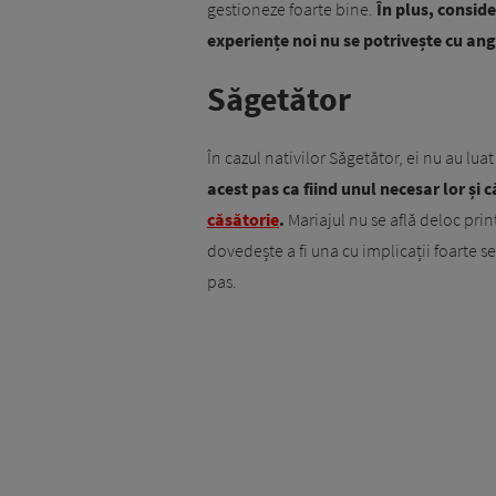
gestioneze foarte bine.
În plus, conside
experiențe noi nu se potrivește cu an
Săgetător
În cazul nativilor Săgetător, ei nu au luat
acest pas ca fiind unul necesar lor și că 
căsătorie
.
Mariajul nu se află deloc printr
dovedește a fi una cu implicații foarte s
pas.