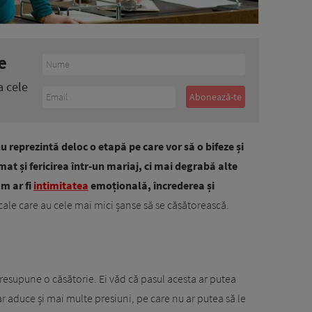
e
a cele
 reprezintă deloc o etapă pe care vor să o bifeze și
t și fericirea într-un mariaj, ci mai degrabă alte
um ar fi
intimitatea
emoțională, încrederea și
ale care au cele mai mici șanse să se căsătorească.
esupune o căsătorie. Ei văd că pasul acesta ar putea
ar aduce și mai multe presiuni, pe care nu ar putea să le