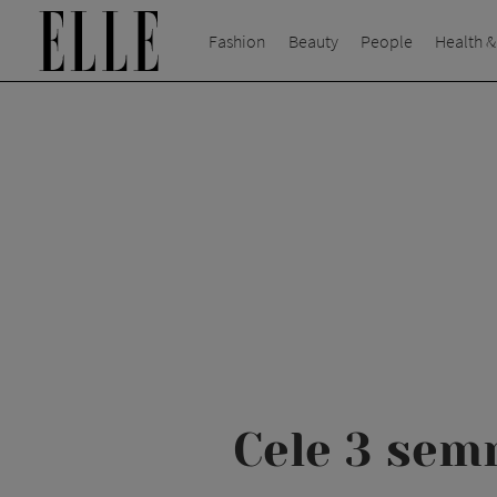
Fashion
Beauty
People
Health &
Cele 3 semn