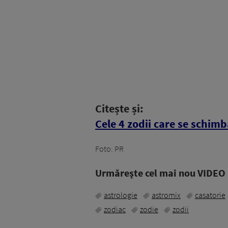
Citește și:
Cele 4 zodii care se schim
Foto: PR
Urmăreşte cel mai nou VIDEO i
astrologie
astromix
casatorie
zodiac
zodie
zodii