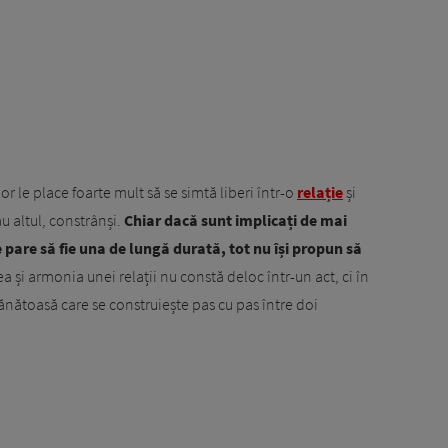
 lor le place foarte mult să se simtă liberi într-o
relație
și
au altul, constrânși.
Chiar dacă sunt implicați de mai
re pare să fie una de lungă durată, tot nu își propun să
ea și armonia unei relații nu constă deloc într-un act, ci în
nătoasă care se construiește pas cu pas între doi