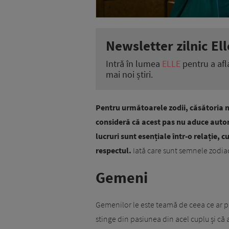
Newsletter zilnic Ell
Intră în lumea
ELLE
pentru a afl
mai noi știri.
Pentru următoarele zodii, căsătoria nu
consideră că acest pas nu aduce automa
lucruri sunt esențiale într-o relație, c
respectul.
Iată care sunt semnele zodiac
Gemeni
Gemenilor le este teamă de ceea ce ar pr
stinge din pasiunea din acel cuplu și că 