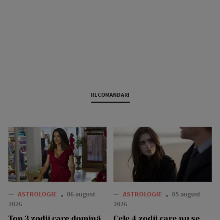
RECOMANDARI
—
ASTROLOGIE
06 august
—
ASTROLOGIE
05 august
2026
2026
Top 3 zodii care domină
Cele 4 zodii care nu se