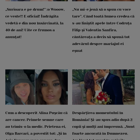
„Surioara e pe drum!” :o Wooow,
„Nu mi-e jenă să o spun cu voce
ce veste!! E oficial! Îndrăgita
tare”. Când toată lumea credea că
vedetă e din nou însărcinată, la
s-au liniștit apele între Codruța
40 de ani! Uite ce frumos a
Filip și Valentin Sanfira,
anunțat!
cântăreața a decis să spună tot
adevărul despre mariajul ei
eșuat
Cum a descoperit Alina Pușcău că
Despărțirea momentului în
are cancer. Primele semne care
România! Și-au spus adio după 2
au trimis-o la medic. Prietena ei,
copii și mulți ani împreună. „Sunt
Olga Barcari, a povestit tot: „Și în
foarte ancorată în Dumnezeu.