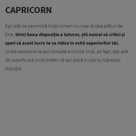
CAPRICORN
Ești atât de pesimistă încât nimeni nu vrea să stea alături de
tine.
Strici buna dispoziție a tuturor, știi numai să critici și
speri că acest lucru te va ridica în ochii superiorilor tăi.
Unele persoane te pot considera timidă, însă, de fapt, ești atât
de superficială încât preferi să taci dacă nu ești tu subiectul
discuției.