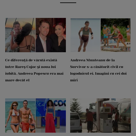
Ce diferență de vârstă există
Andreea Munteanu de la
între Rareș Cojoc și noua lui
Survivor s-a căsătorit civil cu
iubită. Andreea Popescu era mai
logodnicul ei. Imagini cu cei doi
mare decât el
miri