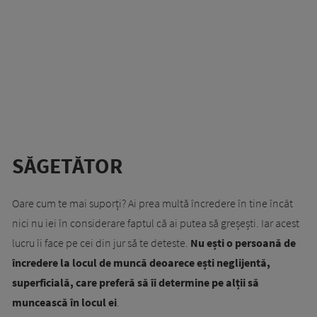
SĂGETĂTOR
Oare cum te mai suporți? Ai prea multă încredere în tine încât
nici nu iei în considerare faptul că ai putea să greșești. Iar acest
lucru îi face pe cei din jur să te deteste.
Nu ești o persoană de
încredere la locul de muncă deoarece ești neglijentă,
superficială, care preferă să îi determine pe alții să
muncească în locul ei
.