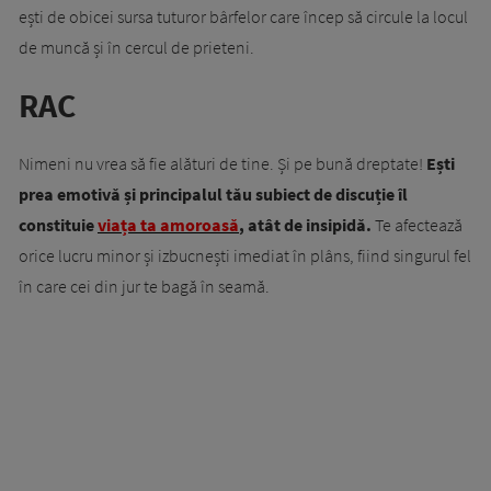
ești de obicei sursa tuturor bârfelor care încep să circule la locul
de muncă și în cercul de prieteni.
RAC
Nimeni nu vrea să fie alături de tine. Și pe bună dreptate!
Ești
prea emotivă și principalul tău subiect de discuție îl
constituie
viața ta amoroasă
, atât de insipidă.
Te afectează
orice lucru minor și izbucnești imediat în plâns, fiind singurul fel
în care cei din jur te bagă în seamă.