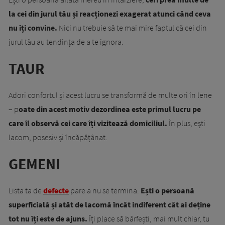
la cei din jurul tău și reacționezi exagerat atunci când ceva
nu îți convine.
Nici nu trebuie să te mai mire faptul că cei din
jurul tău au tendința de a te ignora.
TAUR
Adori confortul și acest lucru se transformă de multe ori în lene
– p
oate din acest motiv dezordinea este primul lucru pe
care îl observă cei care îți vizitează domiciliul.
În plus, ești
lacom, posesiv și încăpățânat.
GEMENI
Lista ta de
defecte
pare a nu se termina.
Ești o persoană
superficială și atât de lacomă încât indiferent cât ai deține
tot nu îți este de ajuns.
Îți place să bârfești, mai mult chiar, tu