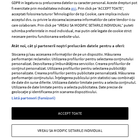
Romania
GDPR in legatura cu prelucrarea datelor cu caracter personal. Aceste drepturi pot
Politica de cookies
fi exercitate prin modalitatea indicata
aici
. Prin click pe “ACCEPT TOATE”,
Contact
Publicitate
acceptati folosirea tuturor Tehnologiilor de tip Cookie, care implica inclusiv
acceptul dvs. cu privire la stocarea/accesarea informatiilor de catre Vendor-ii cu
Abonamente
care colaboram. Prin click pe “VREAU SA MODIFIC SETARILE INDIVIDUAL” puteti
schimba preferintele in mod individual, mai putin cele legate de cookie strict
necesare pentru functionarea website-ului.
Stiri
Libertatea pentru
Atât noi, cât și partenerii noștri prelucrăm datele pentru a oferi:
femei
GSP
Stocarea și/sau accesarea informațiilor de pe un dispozitiv. Măsurarea
Viva
performanței reclamelor. Utilizarea profilurilor pentru selectarea conținutului
Unica
personalizat. Dezvoltarea și îmbunătățirea serviciilor. Crearea profilurilor de
Avantaje
conținut personalizat. Utilizarea profilurilor pentru selectarea publicității
Baby
personalizate. Crearea profilurilor pentru publicitate personalizată. Măsurarea
Retete practice
performanței conținutului. Înțelegerea publicului prin statistici sau combinații
Retete
de date din surse diferite. Utilizarea datelor limitate pentru a selecta conținutul.
Utilizarea de date limitate pentru a selecta publicitatea. Date precise de
geolocație și identificarea prin scanarea dispozitivului.
Pariază responsabil! Decizia ONJN nr. 821/25.09.2025.
Listă parteneri (furnizori)
Jocurile de noroc sunt interzise minorilor.
ACCEPT TOATE
Copyright © 2026 Ringier Romania SRL
VREAU SA MODIFIC SETARILE INDIVIDUAL