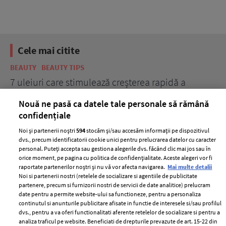
Cele mai citite
BEAUTY
BEAUTY TIPS
BE
țe
7 uleiuri care stimulează creșterea rapidă a
Ce
părului
de
Nouă ne pasă ca datele tale personale să rămână
confidențiale
Noi și partenerii noștri
594
stocăm și/sau accesăm informații pe dispozitivul
dvs., precum identificatorii cookie unici pentru prelucrarea datelor cu caracter
personal. Puteți accepta sau gestiona alegerile dvs. făcând clic mai jos sau în
orice moment, pe pagina cu politica de confidențialitate. Aceste alegeri vor fi
raportate partenerilor noștri și nu vă vor afecta navigarea.
Mai multe detalii
Noi si partenerii nostri (retelele de socializare si agentiile de publicitate
partenere, precum si furnizorii nostri de servicii de date analitice) prelucram
ELLE Style Awards
Termeni si conditii
date pentru a permite website-ului sa functioneze, pentru a personaliza
2024
continutul si anunturile publicitare afisate in functie de interesele si/sau profilul
Politica de
dvs., pentru a va oferi functionalitati aferente retelelor de socializare si pentru a
Despre ELLE
confidențialitate
analiza traficul pe website. Beneficiati de drepturile prevazute de art. 15-22 din