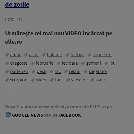
de zodie
Foto: PR
Urmăreşte cel mai nou VIDEO incărcat pe
elle.ro
amor
astre
balanta
berbec
capricorn
dragoste
februarie
fecioara
gemeni
leu
parteneri
pesti
rac
relatii
sagetator
scorpion
slider
taur
varsator
zodii
Daca ti-a placut acest articol, urmareste ELLE.ro pe
GOOGLE NEWS
sau pe
FACEBOOK