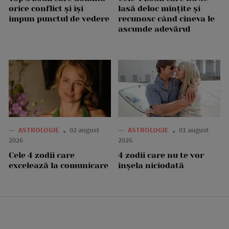
orice conflict și își
lasă deloc mințite și
impun punctul de vedere
recunosc când cineva le
ascunde adevărul
—
ASTROLOGIE
02 august
—
ASTROLOGIE
01 august
2026
2026
Cele 4 zodii care
4 zodii care nu te vor
excelează la comunicare
înșela niciodată