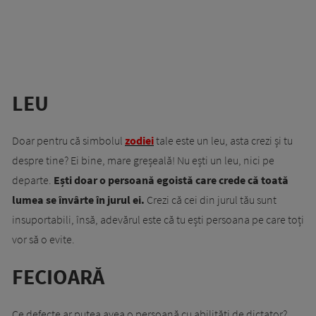
LEU
Doar pentru că simbolul
zodiei
tale este un leu, asta crezi și tu
despre tine? Ei bine, mare greșeală! Nu ești un leu, nici pe
departe.
Ești doar o persoană egoistă care crede că toată
lumea se învârte în jurul ei.
Crezi că cei din jurul tău sunt
insuportabili, însă, adevărul este că tu ești persoana pe care toți
vor să o evite.
FECIOARĂ
Ce defecte ar putea avea o persoană cu abilități de dictator?