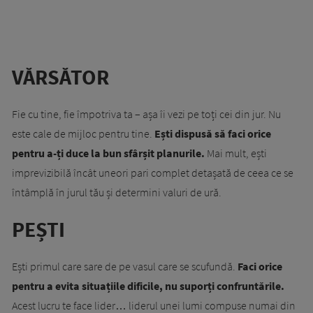
VĂRSĂTOR
Fie cu tine, fie împotriva ta – așa îi vezi pe toți cei din jur. Nu
este cale de mijloc pentru tine.
Ești dispusă să faci orice
pentru a-ți duce la bun sfârșit planurile.
Mai mult, ești
imprevizibilă încât uneori pari complet detașată de ceea ce se
întâmplă în jurul tău și determini valuri de ură.
PEȘTI
Ești primul care sare de pe vasul care se scufundă.
Faci orice
pentru a evita situațiile dificile, nu suporți confruntările.
Acest lucru te face lider… liderul unei lumi compuse numai din