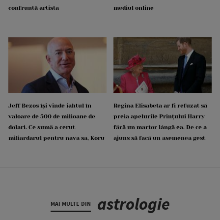
confruntă artista
mediul online
Jeff Bezos își vinde iahtul în
Regina Elisabeta ar fi refuzat să
valoare de 500 de milioane de
preia apelurile Prințului Harry
dolari. Ce sumă a cerut
fără un martor lângă ea. De ce a
miliardarul pentru nava sa, Koru
ajuns să facă un asemenea gest
astrologie
MAI MULTE DIN