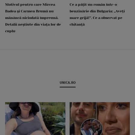
Motivul pentru care Mircea
Ce a pățit un român într-o
Badea și Carmen Brumă nu
benzinărie din Bulgaria: „Aveți
mănâncă niciodată împreună.
mare grijă!”. Ce a observat pe
Detalii neștiute din viața lor de
chitanță
cuplu
UNICA.RO