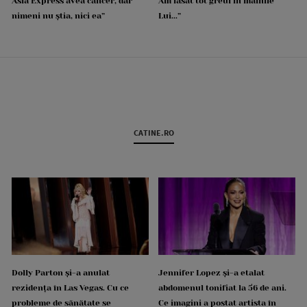
Asia Express avea cancer, dar
Am lăsat tot greul în mâinile
nimeni nu știa, nici ea”
Lui...”
CATINE.RO
Dolly Parton și-a anulat
Jennifer Lopez și-a etalat
rezidența în Las Vegas. Cu ce
abdomenul tonifiat la 56 de ani.
probleme de sănătate se
Ce imagini a postat artista în