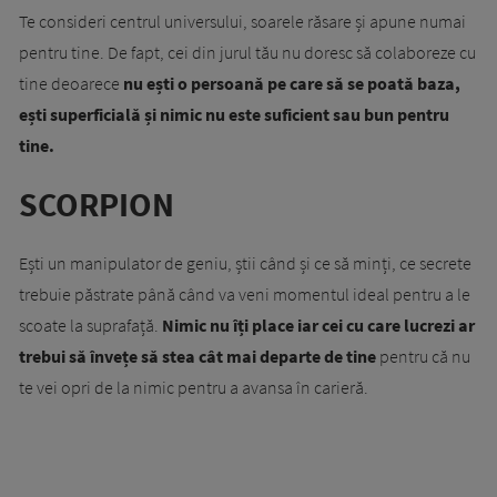
Te consideri centrul universului, soarele răsare și apune numai
pentru tine. De fapt, cei din jurul tău nu doresc să colaboreze cu
tine deoarece
nu ești o persoană pe care să se poată baza,
ești superficială și nimic nu este suficient sau bun pentru
tine.
SCORPION
Ești un manipulator de geniu, știi când și ce să minți, ce secrete
trebuie păstrate până când va veni momentul ideal pentru a le
scoate la suprafață.
Nimic nu îți place iar cei cu care lucrezi ar
trebui să învețe să stea cât mai departe de tine
pentru că nu
te vei opri de la nimic pentru a avansa în carieră.