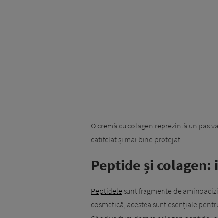
O cremă cu colagen reprezintă un pas val
catifelat și mai bine protejat.
Peptide și colagen: 
Peptidele
sunt fragmente de aminoacizi pe
cosmetică, acestea sunt esențiale pentru
Când vorbim despre colagen peptide, ne 