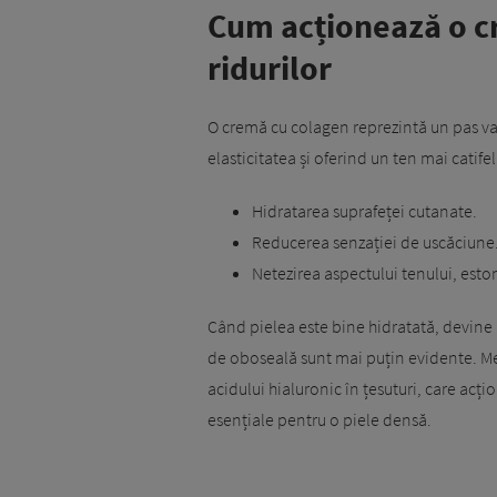
Cum acționează o c
ridurilor
O cremă cu colagen reprezintă un pas va
elasticitatea și oferind un ten mai catife
Hidratarea suprafeței cutanate.
Reducerea senzației de uscăciune
Netezirea aspectului tenului, esto
Când pielea este bine hidratată, devine
de oboseală sunt mai puțin evidente. Me
acidului hialuronic în țesuturi, care ac
esențiale pentru o piele densă.