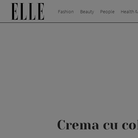
Fashion
Beauty
People
Health &
Crema cu col