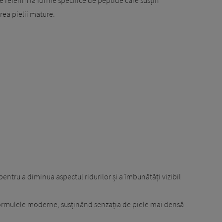
irea pielii mature.
entru a diminua aspectul ridurilor și a îmbunătăți vizibil
 formulele moderne, susținând senzația de piele mai densă