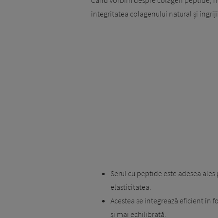
integritatea colagenului natural și îngrij
Serul cu peptide este adesea ales p
elasticitatea.
Acestea se integrează eficient în
și mai echilibrată.