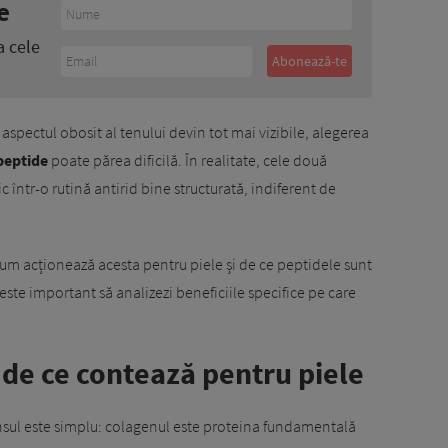
e
a cele
i aspectul obosit al tenului devin tot mai vizibile, alegerea
peptide
poate părea dificilă. În realitate, cele două
c într-o rutină antirid bine structurată, indiferent de
 cum acționează acesta pentru piele și de ce peptidele sunt
este important să analizezi beneficiile specifice pe care
 de ce contează pentru piele
unsul este simplu: colagenul este proteina fundamentală