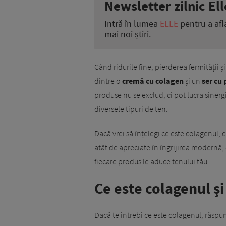
Newsletter zilnic Ell
Intră în lumea
ELLE
pentru a afl
mai noi știri.
Când ridurile fine, pierderea fermității ș
dintre o
cremă cu colagen
și un
ser cu 
produse nu se exclud, ci pot lucra sinergi
diversele tipuri de ten.
Dacă vrei să înțelegi ce este colagenul,
atât de apreciate în îngrijirea modernă, 
fiecare produs le aduce tenului tău.
Ce este colagenul și
Dacă te întrebi ce este colagenul, răsp