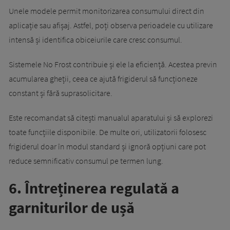
Unele modele permit monitorizarea consumului direct din
aplicație sau afișaj. Astfel, poți observa perioadele cu utilizare
intensă și identifica obiceiurile care cresc consumul.
Sistemele No Frost contribuie și ele la eficiență. Acestea previn
acumularea gheții, ceea ce ajută frigiderul să funcționeze
constant și fără suprasolicitare.
Este recomandat să citești manualul aparatului și să explorezi
toate funcțiile disponibile. De multe ori, utilizatorii folosesc
frigiderul doar în modul standard și ignoră opțiuni care pot
reduce semnificativ consumul pe termen lung.
6. Întreținerea regulată a
garniturilor de ușă