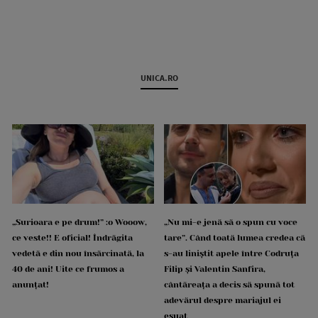
UNICA.RO
„Surioara e pe drum!” :o Wooow,
„Nu mi-e jenă să o spun cu voce
ce veste!! E oficial! Îndrăgita
tare”. Când toată lumea credea că
vedetă e din nou însărcinată, la
s-au liniștit apele între Codruța
40 de ani! Uite ce frumos a
Filip și Valentin Sanfira,
anunțat!
cântăreața a decis să spună tot
adevărul despre mariajul ei
eșuat