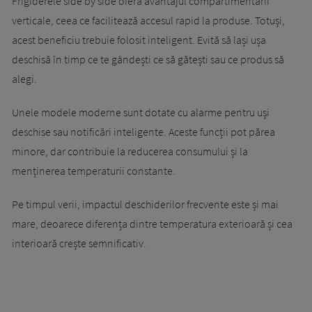
Frigiderele side by side oferă avantajul compartimentării
verticale, ceea ce facilitează accesul rapid la produse. Totuși,
acest beneficiu trebuie folosit inteligent. Evită să lași ușa
deschisă în timp ce te gândești ce să gătești sau ce produs să
alegi.
Unele modele moderne sunt dotate cu alarme pentru uși
deschise sau notificări inteligente. Aceste funcții pot părea
minore, dar contribuie la reducerea consumului și la
menținerea temperaturii constante.
Pe timpul verii, impactul deschiderilor frecvente este și mai
mare, deoarece diferența dintre temperatura exterioară și cea
interioară crește semnificativ.