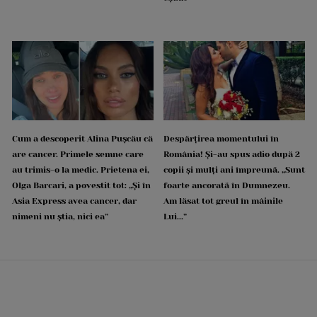
Cum a descoperit Alina Pușcău că
Despărțirea momentului în
are cancer. Primele semne care
România! Și-au spus adio după 2
au trimis-o la medic. Prietena ei,
copii și mulți ani împreună. „Sunt
Olga Barcari, a povestit tot: „Și în
foarte ancorată în Dumnezeu.
Asia Express avea cancer, dar
Am lăsat tot greul în mâinile
nimeni nu știa, nici ea”
Lui...”