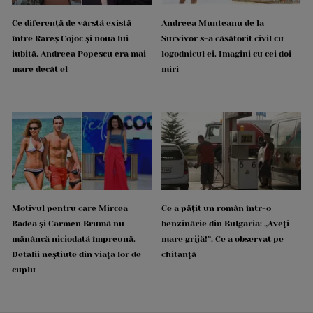
Ce diferență de vârstă există
Andreea Munteanu de la
între Rareș Cojoc și noua lui
Survivor s-a căsătorit civil cu
iubită. Andreea Popescu era mai
logodnicul ei. Imagini cu cei doi
mare decât el
miri
Motivul pentru care Mircea
Ce a pățit un român într-o
Badea și Carmen Brumă nu
benzinărie din Bulgaria: „Aveți
mănâncă niciodată împreună.
mare grijă!”. Ce a observat pe
Detalii neștiute din viața lor de
chitanță
cuplu