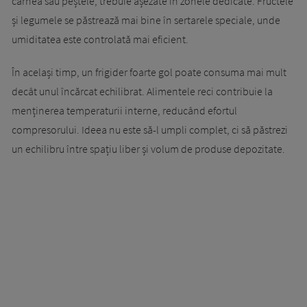
carnea sau peștele, trebuie așezate în zonele dedicate. Fructele
și legumele se păstrează mai bine în sertarele speciale, unde
umiditatea este controlată mai eficient.
În același timp, un frigider foarte gol poate consuma mai mult
decât unul încărcat echilibrat. Alimentele reci contribuie la
menținerea temperaturii interne, reducând efortul
compresorului. Ideea nu este să-l umpli complet, ci să păstrezi
un echilibru între spațiu liber și volum de produse depozitate.