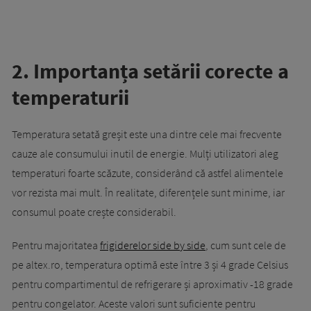
2. Importanța setării corecte a
temperaturii
Temperatura setată greșit este una dintre cele mai frecvente
cauze ale consumului inutil de energie. Mulți utilizatori aleg
temperaturi foarte scăzute, considerând că astfel alimentele
vor rezista mai mult. În realitate, diferențele sunt minime, iar
consumul poate crește considerabil.
Pentru majoritatea
frigiderelor side by side
, cum sunt cele de
pe altex.ro, temperatura optimă este între 3 și 4 grade Celsius
pentru compartimentul de refrigerare și aproximativ -18 grade
pentru congelator. Aceste valori sunt suficiente pentru