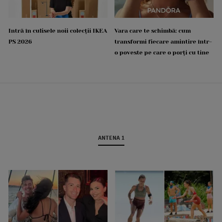
Intră în culisele noii colecții IKEA
Vara care te schimbă: cum
PS 2026
transformi fiecare amintire într-
o poveste pe care o porți cu tine
ANTENA 1