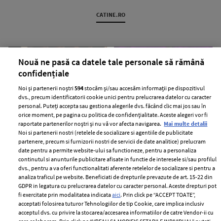
CATINE.RO
Nouă ne pasă ca datele tale personale să rămână
confidențiale
Noi și partenerii noștri
594
stocăm și/sau accesăm informații pe dispozitivul
dvs., precum identificatorii cookie unici pentru prelucrarea datelor cu caracter
personal. Puteți accepta sau gestiona alegerile dvs. făcând clic mai jos sau în
orice moment, pe pagina cu politica de confidențialitate. Aceste alegeri vor fi
Dolly Parton și-a anulat
Jennifer Lopez și-a etalat
raportate partenerilor noștri și nu vă vor afecta navigarea.
Mai multe detalii
rezidența în Las Vegas. Cu ce
abdomenul tonifiat la 56 de ani.
Noi si partenerii nostri (retelele de socializare si agentiile de publicitate
probleme de sănătate se
Ce imagini a postat artista în
partenere, precum si furnizorii nostri de servicii de date analitice) prelucram
confruntă artista
mediul online
date pentru a permite website-ului sa functioneze, pentru a personaliza
continutul si anunturile publicitare afisate in functie de interesele si/sau profilul
dvs., pentru a va oferi functionalitati aferente retelelor de socializare si pentru a
analiza traficul pe website. Beneficiati de drepturile prevazute de art. 15-22 din
GDPR in legatura cu prelucrarea datelor cu caracter personal. Aceste drepturi pot
fi exercitate prin modalitatea indicata
aici
. Prin click pe “ACCEPT TOATE”,
acceptati folosirea tuturor Tehnologiilor de tip Cookie, care implica inclusiv
acceptul dvs. cu privire la stocarea/accesarea informatiilor de catre Vendor-ii cu