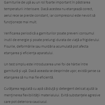
Garniturile de ușă au un rol foarte important în păstrarea
temperaturii interioare. Dacă acestea nu etanșează corect,
aerul rece se pierde constant, iar compresorul este nevoit să
funcționeze mai mult.
Verificarea periodică a garniturilor poate preveni consumul
inutil de energie și poate prelungi durata de viață a frigiderului.
Fisurile, deformările sau murdăria acumulată pot afecta
etanșarea și eficiența aparatului.
Un test simplu este introducerea unei foi de hârtie între
garnitură și ușă. Dacă aceasta se desprinde ușor, există șanse ca
etanșarea să nu mai fie eficientă.
Curățarea regulată cu apă călduță și detergent delicat ajută la
menținerea flexibilității materialului. Evită substanțele agresive
care pot deteriora cauciucul.