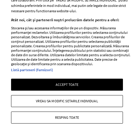
care colaboram. Prin click pe “VREAU SA MODIFIC SETARILE INDIVIDUAL” puteti
schimba preferintele in mod individual, mai putin cele legate de cookie strict
necesare pentru functionarea website-ului.
Jeff Bezos își vinde iahtul în
Regina Elisabeta ar fi refuzat să
Atât noi, cât și partenerii noștri prelucrăm datele pentru a oferi:
valoare de 500 de milioane de
preia apelurile Prințului Harry
Stocarea și/sau accesarea informațiilor de pe un dispozitiv. Măsurarea
dolari. Ce sumă a cerut
fără un martor lângă ea. De ce a
performanței reclamelor. Utilizarea profilurilor pentru selectarea conținutului
miliardarul pentru nava sa, Koru
ajuns să facă un asemenea gest
personalizat. Dezvoltarea și îmbunătățirea serviciilor. Crearea profilurilor de
conținut personalizat. Utilizarea profilurilor pentru selectarea publicității
personalizate. Crearea profilurilor pentru publicitate personalizată. Măsurarea
performanței conținutului. Înțelegerea publicului prin statistici sau combinații
de date din surse diferite. Utilizarea datelor limitate pentru a selecta conținutul.
Utilizarea de date limitate pentru a selecta publicitatea. Date precise de
geolocație și identificarea prin scanarea dispozitivului.
Listă parteneri (furnizori)
advertorial
MAI MULTE DIN
ACCEPT TOATE
VREAU SA MODIFIC SETARILE INDIVIDUAL
RESPING TOATE