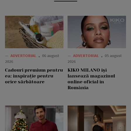
—
ADVERTORIAL
06 august
—
ADVERTORIAL
05 august
2026
2026
Cadouri premium pentru
KIKO MILANO își
ea: inspirație pentru
lansează magazinul
orice sărbătoare
online oficial în
România