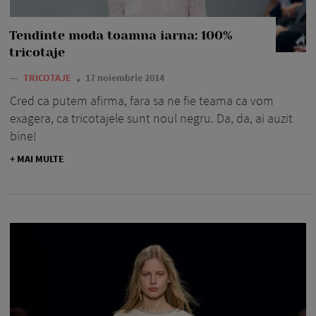
Tendinte moda toamna iarna: 100%
tricotaje
—
TRICOTAJE
17 noiembrie 2014
Cred ca putem afirma, fara sa ne fie teama ca vom
exagera, ca tricotajele sunt noul negru. Da, da, ai auzit
bine!
+ MAI MULTE