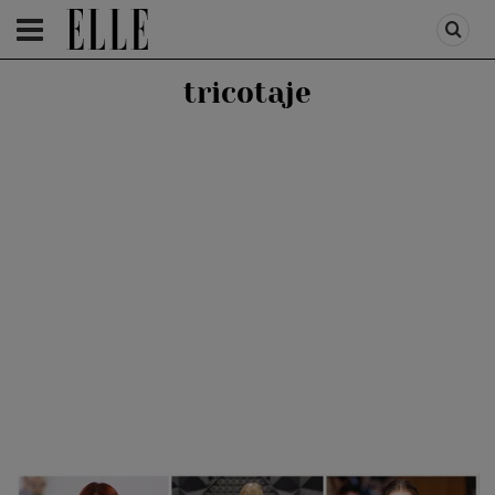
HOMEPAGE
/
FASHION
/
FIRST TREND
tricotaje