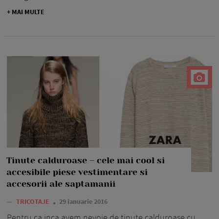
+ MAI MULTE
Tinute calduroase – cele mai cool si
accesibile piese vestimentare si
accesorii ale saptamanii
—
TRICOTAJE
29 ianuarie 2016
Pentru ca inca avem nevoie de tinute calduroase cu