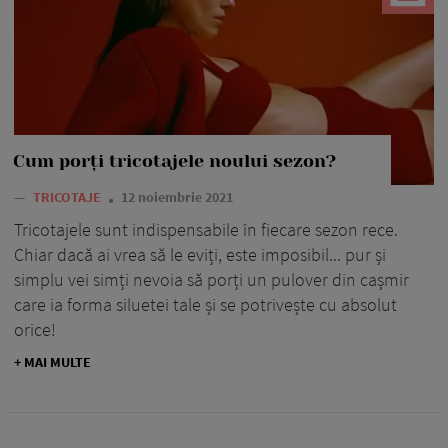
Cum porți tricotajele noului sezon?
—
TRICOTAJE
12 noiembrie 2021
Tricotajele sunt indispensabile în fiecare sezon rece.
Chiar dacă ai vrea să le eviți, este imposibil... pur și
simplu vei simți nevoia să porți un pulover din cașmir
care ia forma siluetei tale și se potrivește cu absolut
orice!
+ MAI MULTE