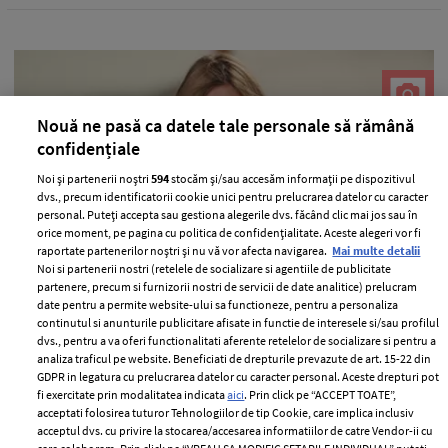
Nouă ne pasă ca datele tale personale să rămână
confidențiale
Noi și partenerii noștri
594
stocăm și/sau accesăm informații pe dispozitivul
dvs., precum identificatorii cookie unici pentru prelucrarea datelor cu caracter
personal. Puteți accepta sau gestiona alegerile dvs. făcând clic mai jos sau în
orice moment, pe pagina cu politica de confidențialitate. Aceste alegeri vor fi
raportate partenerilor noștri și nu vă vor afecta navigarea.
Mai multe detalii
Tricotaje de sezon
Noi si partenerii nostri (retelele de socializare si agentiile de publicitate
partenere, precum si furnizorii nostri de servicii de date analitice) prelucram
—
TRICOTAJE
18 octombrie 2010
date pentru a permite website-ului sa functioneze, pentru a personaliza
continutul si anunturile publicitare afisate in functie de interesele si/sau profilul
A venit momentul sa ne bucuram de nebunia
dvs., pentru a va oferi functionalitati aferente retelelor de socializare si pentru a
tricotajelor din acest sezon!
analiza traficul pe website. Beneficiati de drepturile prevazute de art. 15-22 din
GDPR in legatura cu prelucrarea datelor cu caracter personal. Aceste drepturi pot
+ MAI MULTE
fi exercitate prin modalitatea indicata
aici
. Prin click pe “ACCEPT TOATE”,
acceptati folosirea tuturor Tehnologiilor de tip Cookie, care implica inclusiv
acceptul dvs. cu privire la stocarea/accesarea informatiilor de catre Vendor-ii cu