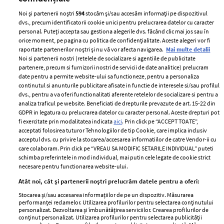
Noi și partenerii noștri
594
stocăm și/sau accesăm informații pe dispozitivul
dvs., precum identificatorii cookie unici pentru prelucrarea datelor cu caracter
personal. Puteți accepta sau gestiona alegerile dvs. făcând clic mai jos sau în
orice moment, pe pagina cu politica de confidențialitate. Aceste alegeri vor fi
raportate partenerilor noștri și nu vă vor afecta navigarea.
Mai multe detalii
Noi si partenerii nostri (retelele de socializare si agentiile de publicitate
partenere, precum si furnizorii nostri de servicii de date analitice) prelucram
ELLE Style Awards
Termeni si conditii
date pentru a permite website-ului sa functioneze, pentru a personaliza
2024
continutul si anunturile publicitare afisate in functie de interesele si/sau profilul
Politica de
dvs., pentru a va oferi functionalitati aferente retelelor de socializare si pentru a
Despre ELLE
confidențialitate
analiza traficul pe website. Beneficiati de drepturile prevazute de art. 15-22 din
Romania
GDPR in legatura cu prelucrarea datelor cu caracter personal. Aceste drepturi pot
Politica de cookies
fi exercitate prin modalitatea indicata
aici
. Prin click pe “ACCEPT TOATE”,
Contact
Publicitate
acceptati folosirea tuturor Tehnologiilor de tip Cookie, care implica inclusiv
acceptul dvs. cu privire la stocarea/accesarea informatiilor de catre Vendor-ii cu
Abonamente
care colaboram. Prin click pe “VREAU SA MODIFIC SETARILE INDIVIDUAL” puteti
schimba preferintele in mod individual, mai putin cele legate de cookie strict
necesare pentru functionarea website-ului.
Stiri
Libertatea pentru
Atât noi, cât și partenerii noștri prelucrăm datele pentru a oferi:
femei
GSP
Stocarea și/sau accesarea informațiilor de pe un dispozitiv. Măsurarea
Viva
performanței reclamelor. Utilizarea profilurilor pentru selectarea conținutului
Unica
personalizat. Dezvoltarea și îmbunătățirea serviciilor. Crearea profilurilor de
Avantaje
conținut personalizat. Utilizarea profilurilor pentru selectarea publicității
Baby