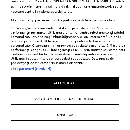
care colaboram. Prin click pe “VREAU SA MODIFIC SETARILE INDIVIDUAL” puteti
schimba preferintele in mod individual, mai putin cele legate de cookie strict
necesare pentru functionarea website-ului.
Stiri
Libertatea pentru
Atât noi, cât și partenerii noștri prelucrăm datele pentru a oferi:
femei
GSP
Stocarea și/sau accesarea informațiilor de pe un dispozitiv. Măsurarea
performanței reclamelor. Utilizarea profilurilor pentru selectarea conținutului
Viva
Unica
personalizat. Dezvoltarea și îmbunătățirea serviciilor. Crearea profilurilor de
conținut personalizat. Utilizarea profilurilor pentru selectarea publicității
Avantaje
Baby
personalizate. Crearea profilurilor pentru publicitate personalizată. Măsurarea
performanței conținutului. Înțelegerea publicului prin statistici sau combinații
Retete practice
Retete
de date din surse diferite. Utilizarea datelor limitate pentru a selecta conținutul.
Utilizarea de date limitate pentru a selecta publicitatea. Date precise de
geolocație și identificarea prin scanarea dispozitivului.
Pariază responsabil! Decizia ONJN nr. 821/25.09.2025.
Listă parteneri (furnizori)
Jocurile de noroc sunt interzise minorilor.
ACCEPT TOATE
Copyright © 2026 Ringier Romania SRL
VREAU SA MODIFIC SETARILE INDIVIDUAL
RESPING TOATE