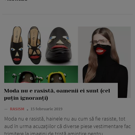
Moda nu e rasistă, oamenii ei sunt (cel
puțin ignoranți)
—
RASISM
15 februarie 2019
Moda nu e rasistă, hainele nu au cum să fie rasiste, tot
aud în urma acuzațiilor că diverse piese vestimentare fac
trimitere la imagini de tristă amintire pentru