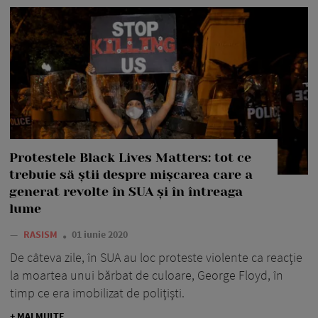
Protestele Black Lives Matters: tot ce
trebuie să știi despre mișcarea care a
generat revolte în SUA și în întreaga
lume
—
RASISM
01 iunie 2020
De câteva zile, în SUA au loc proteste violente ca reacţie
la moartea unui bărbat de culoare, George Floyd, în
timp ce era imobilizat de poliţişti.
+ MAI MULTE