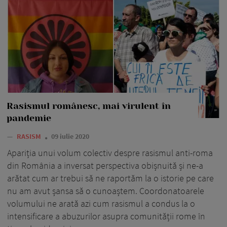
Rasismul românesc, mai virulent în
pandemie
—
RASISM
09 iulie 2020
Apariția unui volum colectiv despre rasismul anti-roma
din România a inversat perspectiva obișnuită și ne-a
arătat cum ar trebui să ne raportăm la o istorie pe care
nu am avut șansa să o cunoaștem. Coordonatoarele
volumului ne arată azi cum rasismul a condus la o
intensificare a abuzurilor asupra comunității rome în