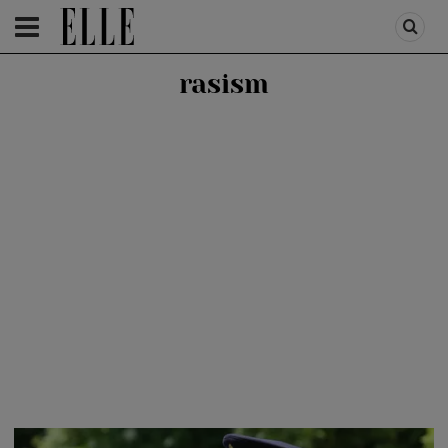
HOMEPAGE
/
PEOPLE
/
ROYALS
rasism