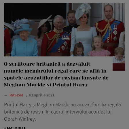
O scriitoare britanică a dezvăluit
numele membrului regal care se află în
spatele acuzațiilor de rasism lansate de
Meghan Markle și Prințul Harry
—
RASISM
02 aprilie 2021
Prințul Harry și Meghan Markle au acuzat familia regală
britanică de rasism în cadrul interviului acordat lui
Oprah Winfrey.
+ MAI MULTE