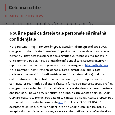
Cele mai citite
BEAUTY
BEAUTY TIPS
BE
țe
7 uleiuri care stimulează creșterea rapidă a
Ce
părului
de
Nouă ne pasă ca datele tale personale să rămână
confidențiale
Noi și partenerii noștri
594
stocăm și/sau accesăm informații pe dispozitivul
dvs., precum identificatorii cookie unici pentru prelucrarea datelor cu caracter
personal. Puteți accepta sau gestiona alegerile dvs. făcând clic mai jos sau în
orice moment, pe pagina cu politica de confidențialitate. Aceste alegeri vor fi
raportate partenerilor noștri și nu vă vor afecta navigarea.
Mai multe detalii
Noi si partenerii nostri (retelele de socializare si agentiile de publicitate
partenere, precum si furnizorii nostri de servicii de date analitice) prelucram
date pentru a permite website-ului sa functioneze, pentru a personaliza
ELLE Style Awards
Termeni si conditii
continutul si anunturile publicitare afisate in functie de interesele si/sau profilul
2024
Politica de
dvs., pentru a va oferi functionalitati aferente retelelor de socializare si pentru a
Despre ELLE
confidențialitate
analiza traficul pe website. Beneficiati de drepturile prevazute de art. 15-22 din
GDPR in legatura cu prelucrarea datelor cu caracter personal. Aceste drepturi pot
Romania
Politica de cookies
fi exercitate prin modalitatea indicata
aici
. Prin click pe “ACCEPT TOATE”,
Contact
acceptati folosirea tuturor Tehnologiilor de tip Cookie, care implica inclusiv
Publicitate
acceptul dvs. cu privire la stocarea/accesarea informatiilor de catre Vendor-ii cu
Abonamente