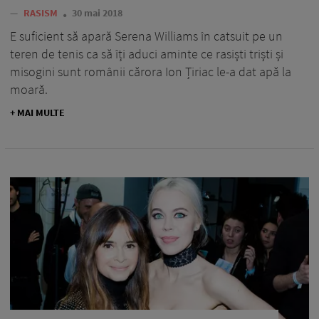
—
RASISM
30 mai 2018
E suficient să apară Serena Williams în catsuit pe un
teren de tenis ca să îți aduci aminte ce rasiști triști și
misogini sunt românii cărora Ion Țiriac le-a dat apă la
moară.
+ MAI MULTE