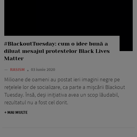
#BlackoutTuesday: cum o idee bună a
diluat mesajul protestelor Black Lives
Matter
—
RASISM
03 iunie 2020
Milioane de oameni au postat ieri imagini negre pe
rețelele lor de socializare, ca parte a mișcării Blackout
Tuesday. Însă, deși inițiativa avea un scop lăudabil,
rezultatul nu a fost cel dorit.
+ MAI MULTE