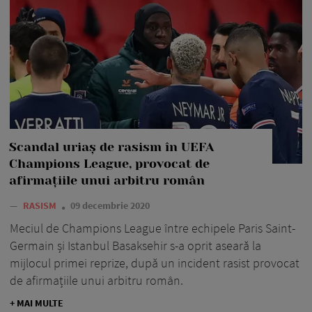
Scandal uriaș de rasism în UEFA
Champions League, provocat de
afirmațiile unui arbitru român
—
RASISM
09 decembrie 2020
Meciul de Champions League între echipele Paris Saint-
Germain și Istanbul Basaksehir s-a oprit aseară la
mijlocul primei reprize, după un incident rasist provocat
de afirmațiile unui arbitru român.
+ MAI MULTE