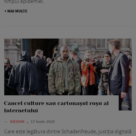
timpul epidemiei.
+ MAI MULTE
Cancel culture sau cartonașul roșu al
Internetului
—
RASISM
17 iunie 2020
Care este legătura dintre Schadenfreude, justiția digitală