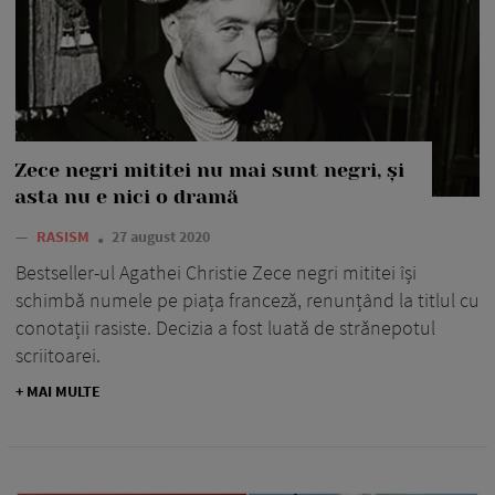
Zece negri mititei nu mai sunt negri, și
asta nu e nici o dramă
—
RASISM
27 august 2020
Bestseller-ul Agathei Christie Zece negri mititei își
schimbă numele pe piața franceză, renunțând la titlul cu
conotații rasiste. Decizia a fost luată de strănepotul
scriitoarei.
+ MAI MULTE