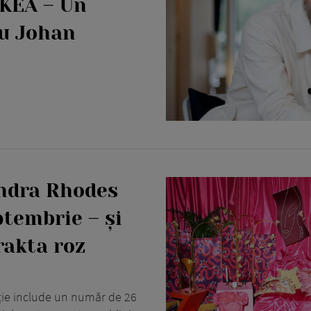
IKEA – Un
cu Johan
andra Rhodes
ptembrie – și
rakta roz
ție include un număr de 26