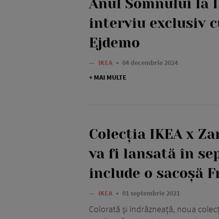
Anul Somnului la 
interviu exclusiv 
Ejdemo
—
IKEA
04 decembrie 2024
+ MAI MULTE
Colecția IKEA x Z
va fi lansată în se
include o sacoșă F
—
IKEA
01 septembrie 2021
Colorată și îndrăzneață, noua colec