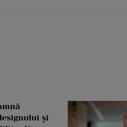
eamnă
esignului și