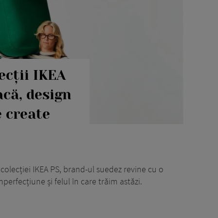
lecții IKEA
acă, design
e create
colecției IKEA PS, brand-ul suedez revine cu o
perfecțiune și felul în care trăim astăzi.