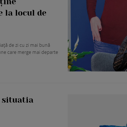
ține
 la locul de
iață de zi cu zi mai bună
iune care merge mai departe
 situatia