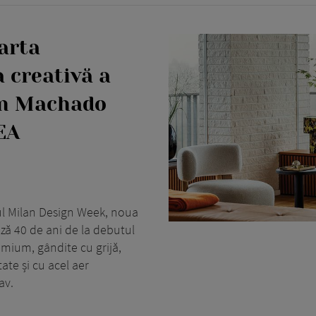
arta
a creativă a
in Machado
EA
rul Milan Design Week, noua
 40 de ani de la debutul
mium, gândite cu grijă,
tate și cu acel aer
av.