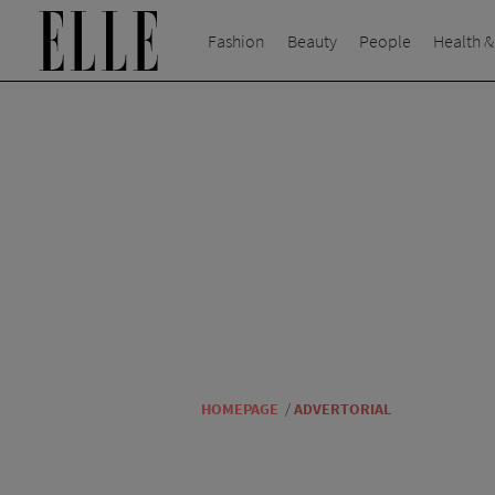
Fashion
Beauty
People
Health &
HOMEPAGE
/
ADVERTORIAL