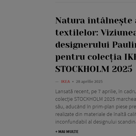
Natura întâlnește 
textilelor: Viziune
designerului Paul
pentru colecția IK
STOCKHOLM 2025
—
IKEA
28 aprilie 2025
Lansată recent, pe 7 aprilie, în cad
colecție STOCKHOLM 2025 marchează
său, aducând în prim-plan piese pre
realizate din materiale de înaltă cali
inconfundabil al designului scandin
+ MAI MULTE