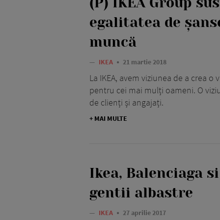
(P) IKEA Group sus
egalitatea de șanse
muncă
—
IKEA
21 martie 2018
La IKEA, avem viziunea de a crea o v
pentru cei mai mulți oameni. O viz
de clienți și angajați.
+ MAI MULTE
Ikea, Balenciaga si
gentii albastre
—
IKEA
27 aprilie 2017