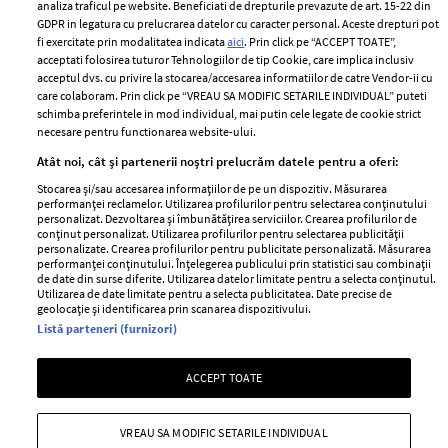
Despre ELLE
confidențialitate
analiza traficul pe website. Beneficiati de drepturile prevazute de art. 15-22 din
Romania
GDPR in legatura cu prelucrarea datelor cu caracter personal. Aceste drepturi pot
Politica de cookies
fi exercitate prin modalitatea indicata
aici
. Prin click pe “ACCEPT TOATE”,
Contact
Publicitate
acceptati folosirea tuturor Tehnologiilor de tip Cookie, care implica inclusiv
acceptul dvs. cu privire la stocarea/accesarea informatiilor de catre Vendor-ii cu
Abonamente
care colaboram. Prin click pe “VREAU SA MODIFIC SETARILE INDIVIDUAL” puteti
schimba preferintele in mod individual, mai putin cele legate de cookie strict
necesare pentru functionarea website-ului.
Stiri
Libertatea pentru
Atât noi, cât și partenerii noștri prelucrăm datele pentru a oferi:
femei
GSP
Stocarea și/sau accesarea informațiilor de pe un dispozitiv. Măsurarea
Viva
performanței reclamelor. Utilizarea profilurilor pentru selectarea conținutului
Unica
personalizat. Dezvoltarea și îmbunătățirea serviciilor. Crearea profilurilor de
Avantaje
conținut personalizat. Utilizarea profilurilor pentru selectarea publicității
Baby
personalizate. Crearea profilurilor pentru publicitate personalizată. Măsurarea
Retete practice
performanței conținutului. Înțelegerea publicului prin statistici sau combinații
Retete
de date din surse diferite. Utilizarea datelor limitate pentru a selecta conținutul.
Utilizarea de date limitate pentru a selecta publicitatea. Date precise de
geolocație și identificarea prin scanarea dispozitivului.
Pariază responsabil! Decizia ONJN nr. 821/25.09.2025.
Listă parteneri (furnizori)
Jocurile de noroc sunt interzise minorilor.
ACCEPT TOATE
Copyright © 2026 Ringier Romania SRL
VREAU SA MODIFIC SETARILE INDIVIDUAL