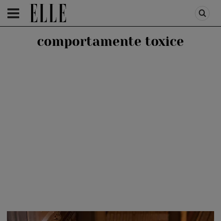
HOMEPAGE
/
LIFESTYLE
/
RELATII SI CUPLU
comportamente toxice