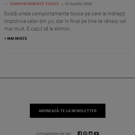
—
COMPORTAMENTE TOXICE
07 martie 2020
Există unele comportamente toxice pe care le îndrepți
împotriva celor din jur, dar în final pe tine te rănesc cel
mai mult. E cazul să le elimini.
+ MAI MULTE
ABONEAZĂ-TE LA NEWSLETTER
Urmareste-ne pe: