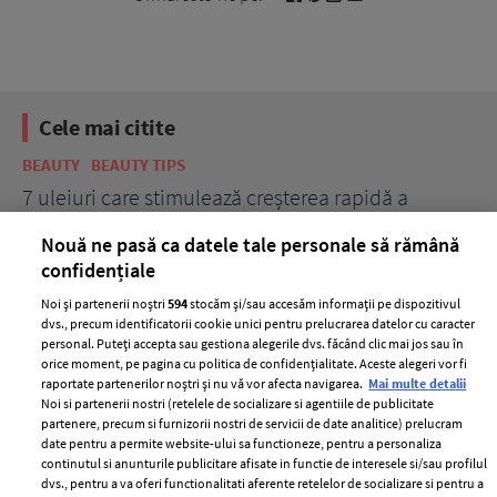
Cele mai citite
BEAUTY
BEAUTY TIPS
BE
țe
7 uleiuri care stimulează creșterea rapidă a
Ce
părului
de
Nouă ne pasă ca datele tale personale să rămână
confidențiale
Noi și partenerii noștri
594
stocăm și/sau accesăm informații pe dispozitivul
dvs., precum identificatorii cookie unici pentru prelucrarea datelor cu caracter
personal. Puteți accepta sau gestiona alegerile dvs. făcând clic mai jos sau în
orice moment, pe pagina cu politica de confidențialitate. Aceste alegeri vor fi
raportate partenerilor noștri și nu vă vor afecta navigarea.
Mai multe detalii
Noi si partenerii nostri (retelele de socializare si agentiile de publicitate
partenere, precum si furnizorii nostri de servicii de date analitice) prelucram
ELLE Style Awards
Termeni si conditii
date pentru a permite website-ului sa functioneze, pentru a personaliza
2024
continutul si anunturile publicitare afisate in functie de interesele si/sau profilul
Politica de
dvs., pentru a va oferi functionalitati aferente retelelor de socializare si pentru a