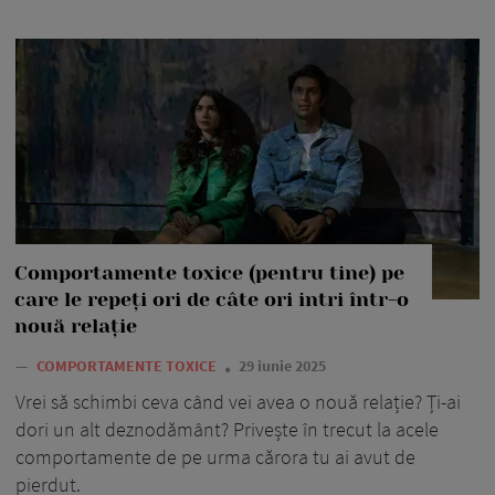
Comportamente toxice (pentru tine) pe
care le repeți ori de câte ori intri într-o
nouă relație
—
COMPORTAMENTE TOXICE
29 iunie 2025
Vrei să schimbi ceva când vei avea o nouă relație? Ți-ai
dori un alt deznodământ? Privește în trecut la acele
comportamente de pe urma cărora tu ai avut de
pierdut.