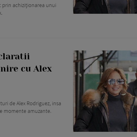
 prin achiziționarea unui
k.
laratii
nire cu Alex
aturi de Alex Rodriguez, insa
ta de momente amuzante.