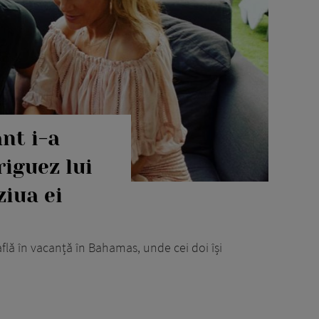
nt i-a
iguez lui
ziua ei
află în vacanță în Bahamas, unde cei doi își