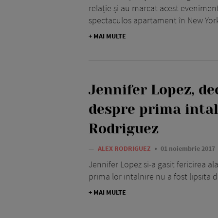
relație și au marcat acest eveniment
spectaculos apartament în New Yor
+ MAI MULTE
Jennifer Lopez, dec
despre prima intal
Rodriguez
—
ALEX RODRIGUEZ
01 noiembrie 2017
Jennifer Lopez si-a gasit fericirea al
prima lor intalnire nu a fost lipsi
+ MAI MULTE