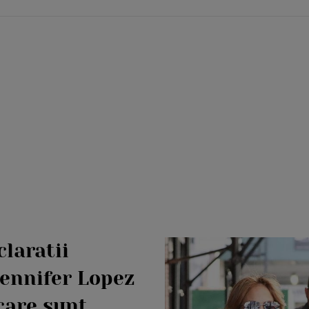
claratii
Jennifer Lopez
care sunt