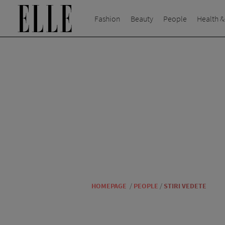
Fashion
Beauty
People
Health &
HOMEPAGE
/
PEOPLE
/
STIRI VEDETE