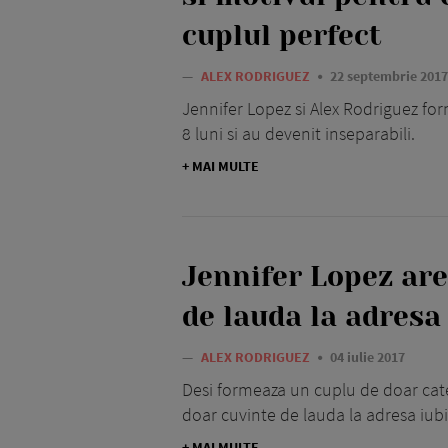
cuplul perfect
—
ALEX RODRIGUEZ
22 septembrie 2017
Jennifer Lopez si Alex Rodriguez f
8 luni si au devenit inseparabili.
+ MAI MULTE
Jennifer Lopez are
de lauda la adresa 
—
ALEX RODRIGUEZ
04 iulie 2017
Desi formeaza un cuplu de doar cate
doar cuvinte de lauda la adresa iubit
+ MAI MULTE