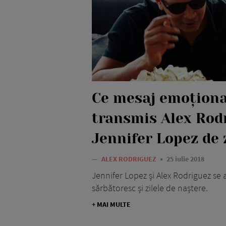
Ce mesaj emoționa
transmis Alex Rodr
Jennifer Lopez de 
—
ALEX RODRIGUEZ
25 iulie 2018
Jennifer Lopez și Alex Rodriguez se 
sărbătoresc și zilele de naștere.
+ MAI MULTE