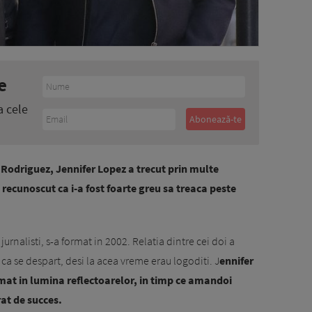
e
a cele
x Rodriguez, Jennifer Lopez a trecut prin multe
recunoscut ca i-a fost foarte greu sa treaca peste
urnalisti, s-a format in 2002. Relatia dintre cei doi a
 ca se despart, desi la acea vreme erau logoditi. J
ennifer
amat in lumina reflectoarelor, in timp ce amandoi
rat de succes.