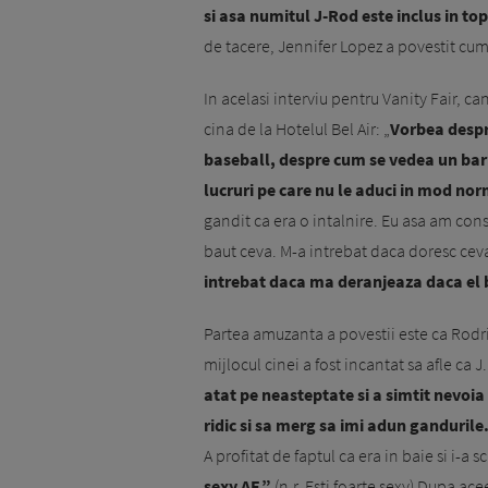
si asa numitul J-Rod este inclus in top
de tacere, Jennifer Lopez a povestit cum 
In acelasi interviu pentru Vanity Fair, c
cina de la Hotelul Bel Air: „
Vorbea despre
baseball, despre cum se vedea un bar
lucruri pe care nu le aduci in mod norm
gandit ca era o intalnire. Eu asa am co
baut ceva. M-a intrebat daca doresc cev
intrebat daca ma deranjeaza daca el b
Partea amuzanta a povestii este ca Rodri
mijlocul cinei a fost incantat sa afle ca J
atat pe neasteptate si a simtit nevoia
ridic si sa merg sa imi adun gandurile.
A profitat de faptul ca era in baie si i-a
sexy AF.”
(n.r. Esti foarte sexy) Dupa ac