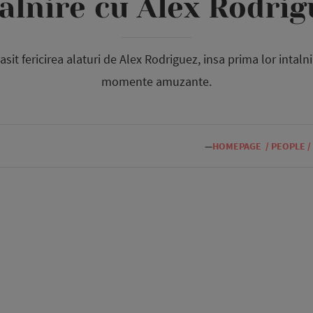
alnire cu Alex Rodri
sit fericirea alaturi de Alex Rodriguez, insa prima lor intalni
momente amuzante.
—
HOMEPAGE
/
PEOPLE
/