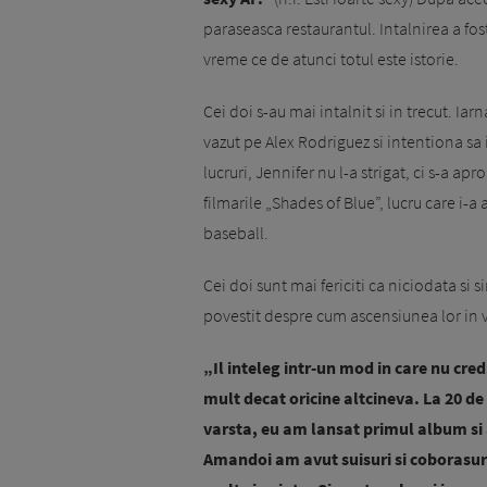
paraseasca restaurantul. Intalnirea a fos
vreme ce de atunci totul este istorie.
Cei doi s-au mai intalnit si in trecut. Iar
vazut pe Alex Rodriguez si intentiona sa
lucruri, Jennifer nu l-a strigat, ci s-a a
filmarile „Shades of Blue”, lucru care i-
baseball.
Cei doi sunt mai fericiti ca niciodata si 
povestit despre cum ascensiunea lor in vi
„Il inteleg intr-un mod in care nu cred
mult decat oricine altcineva. La 20 de
varsta, eu am lansat primul album si 
Amandoi am avut suisuri si coborasuri 