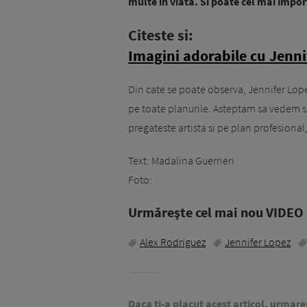
multe in viata. Si poate cel mai impo
Citeste si:
Imagini adorabile cu Jenni
Din cate se poate observa, Jennifer Lope
pe toate planurile. Asteptam sa vedem si
pregateste artista si pe plan profesional
Text: Madalina Guerrieri
Foto:
Urmăreşte cel mai nou VIDEO i
Alex Rodriguez
Jennifer Lopez
Daca ti-a placut acest articol, urmare