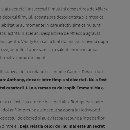
n viata vedetei. Insuccesul filmului si despartirea de Affleck
 debutul filmului, aceasta era dezorientata si simtea ca
celebritatile au momente in care efectiv simt ca nu sunt
 si actrita in acel an. Despartirea de Affleck a agravat
rviu pentru Vanity Fair ca i-a luat doi ani sa isi revina dupa
Love, Jennifer Lopez scrie ca a suferit enorm in urma
st smulsa inima din piept.'
fleck avea deja o relatie cu Jennifer Garner. Desi i-a fost
arc Anthony, de care intre timp a si divortat. Nu a fost
tei casatorii J.Lo a ramas cu doi copii: Emme si Max.
euna cu fostul jucator de baseball Alex Rodriguez si pare
cei doi ar fi impreuna au inceput sa apara la Hollywood
st destul de discreti si au evitat sa raspunda intrebarilor
 dintre ei.
Deja relatia celor doi nu mai este un secret