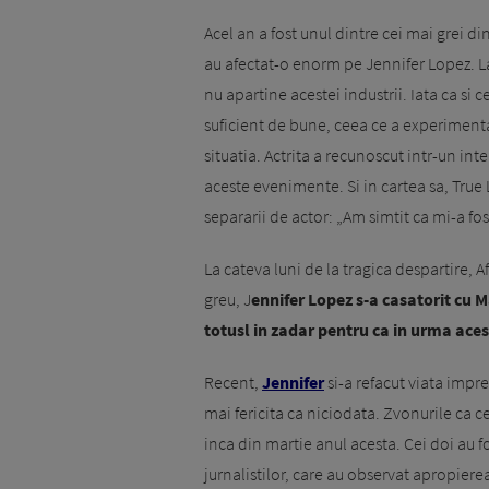
Acel an a fost unul dintre cei mai grei di
au afectat-o enorm pe Jennifer Lopez. La
nu apartine acestei industrii. Iata ca si 
suficient de bune, ceea ce a experimentat
situatia. Actrita a recunoscut intr-un inte
aceste evenimente. Si in cartea sa, True 
separarii de actor: „Am simtit ca mi-a fo
La cateva luni de la tragica despartire, Af
greu, J
ennifer Lopez s-a casatorit cu M
totusl in zadar pentru ca in urma aces
Recent,
Jennifer
si-a refacut viata impr
mai fericita ca niciodata. Zvonurile ca 
inca din martie anul acesta. Cei doi au fo
jurnalistilor, care au observat apropierea