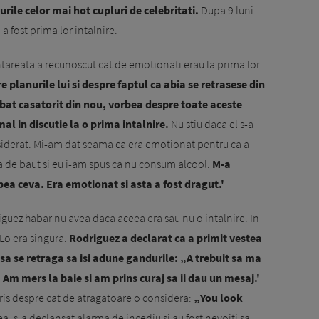
urile celor mai hot cupluri de celebritati.
Dupa 9 luni
a fost prima lor intalnire.
antareata a recunoscut cat de emotionati erau la prima lor
 planurile lui si despre faptul ca abia se retrasese din
bat casatorit din nou, vorbea despre toate aceste
al in discutie la o prima intalnire.
Nu stiu daca el s-a
nsiderat. Mi-am dat seama ca era emotionat pentru ca a
a de baut si eu i-am spus ca nu consum alcool.
M-a
ea ceva. Era emotionat si asta a fost dragut.'
guez habar nu avea daca aceea era sau nu o intalnire. In
.Lo era singura.
Rodriguez a declarat ca a primit vestea
 sa se retraga sa isi adune gandurile: „A trebuit sa ma
 Am mers la baie si am prins curaj sa ii dau un mesaj.'
 scris despre cat de atragatoare o considera:
„You look
eea, s-a declansat alarma de incediu si au fost nevoiti sa