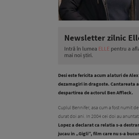
Newsletter zilnic Ell
Intră în lumea
ELLE
pentru a afl
mai noi știri.
Desi este fericita acum alaturi de Ale
dezamagiri in dragoste. Cantareata a 
despartirea de actorul Ben Affleck.
Cuplul Bennifer, asa cum a fost numit de j
durat doi ani. In 2004 cei doi au anuntat
Lopez a declarat ca relatia s-a destr
jucau in „Gigli”, film care nu s-a bucu