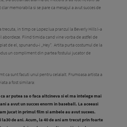
t clar memorabila si se pare ca mesajul a avut succes de
na trecuta, in timp ce Lopez lua pranzul la Beverly Hills l-a
 il abordeze. Fiind timida cand vine vorba de astfel de
propiat de el, spunandu-i „Hey”. Artita purta costumul de la
a adus un compliment din partea fostului jucator de
simt ca sunt facuti unul pentru celalalt. Frumoasa artista a
ata a fost similara:
 ca ar putea sa o faca altcineva si el ma intelege mai
 ani a avut un succes enorm in baseball. La aceeasi
am jucat in primul film si ambele au avut sucees.
la30 de ani. Acum, la 40 de ani am trecut prin foarte