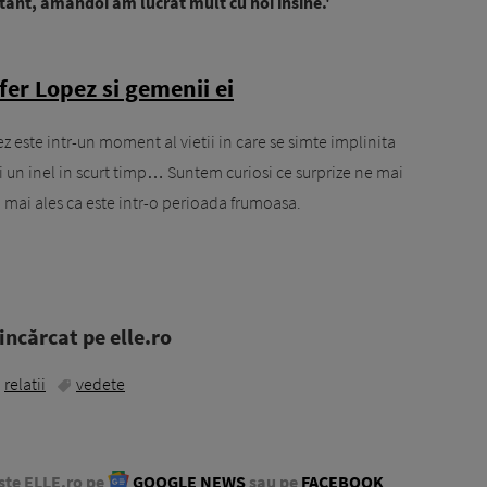
rtant, amandoi am lucrat mult cu noi insine.'
fer Lopez si gemenii ei
z este intr-un moment al vietii in care se simte implinita
 un inel in scurt timp… Suntem curiosi ce surprize ne mai
, mai ales ca este intr-o perioada frumoasa.
ncărcat pe elle.ro
relatii
vedete
ste ELLE.ro pe
GOOGLE NEWS
sau pe
FACEBOOK