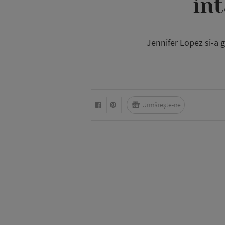
int
Jennifer Lopez si-a ga
Urmărește-ne