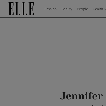
Fashion
Beauty
People
Health &
Jennifer 