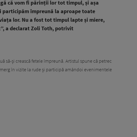
gă că vom fi părinții lor tot timpul, și așa
i participăm împreună la aproape toate
ața lor. Nu a fost tot timpul lapte și miere,
, a declarat Zoli Toth, potrivit
nuă să-și crească fetele împreună. Artistul spune că petrec
e, merg în vizite la rude și participă amândoi evenimentele