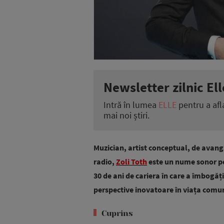
Newsletter zilnic Ell
Intră în lumea
ELLE
pentru a afl
mai noi știri.
Muzician, artist conceptual, de avan
radio,
Zoli Toth
este un nume sonor pe
30 de ani de cariera în care a îmbogăț
perspective inovatoare în viața comun
Cuprins