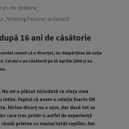
6 ani de căsătorie
a „Tempting Fortune”, la Kanal D
 după 16 ani de căsătorie
acordat recent că a divorțat, iar despărțirea de soția
ni. Cei doi s-au căsătorit pe 25 aprilie 2008 și au
eea.
 Nu mi-a plăcut niciodată ca viața mea
u intim. Faptul că avem o relație foarte OK
a. Niciun divorț nu e ușor, dar dacă tot se
lor care trec printr-o astfel de experiență
e rămâi prieten cu mama/tatăl copiilor. Am