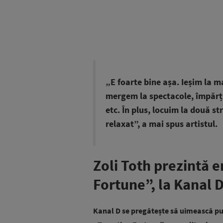
„E foarte bine așa. Ieșim la m
mergem la spectacole, împărț
etc. În plus, locuim la două st
relaxat”, a mai spus artistul.
Zoli Toth prezintă
Fortune”, la Kanal 
Kanal D se pregătește să uimească pu