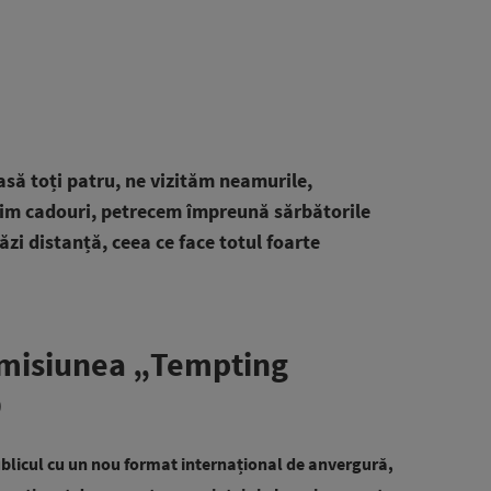
asă toți patru, ne vizităm neamurile,
im cadouri, petrecem împreună sărbătorile
răzi distanță, ceea ce face totul foarte
 emisiunea „Tempting
D
blicul cu un nou format internațional de anvergură,