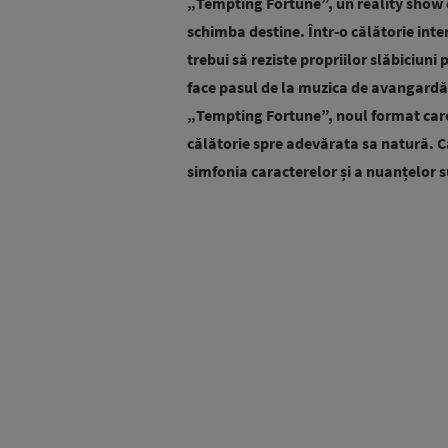
„Tempting Fortune”, un reality show c
schimba destine. Într-o călătorie inten
trebui să reziste propriilor slăbiciun
face pasul de la muzica de avangardă
„Tempting Fortune”, noul format care
călătorie spre adevărata sa natură. C
simfonia caracterelor și a nuanțelor 