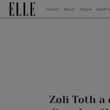
Fashion
Beauty
People
Health &
Zoli Toth a 