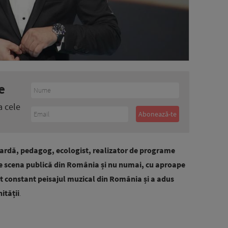
e
a cele
gardă, pedagog, ecologist, realizator de programe
 scena publică din România și nu numai, cu aproape
it constant peisajul muzical din România și a adus
ității
.