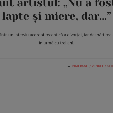
uit artistul: „Nu a fos
lapte și miere, dar…”
într-un interviu acordat recent că a divorțat, iar despărțirea 
în urmă cu trei ani.
—
HOMEPAGE
/
PEOPLE
/
STI