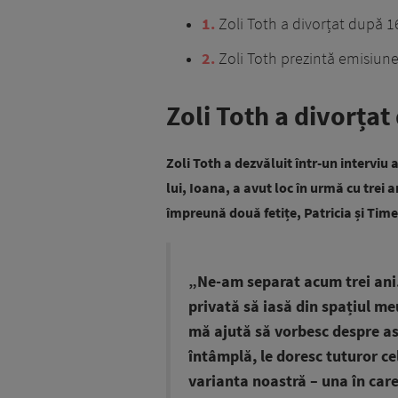
1
Zoli Toth a divorțat după 1
2
Zoli Toth prezintă emisiune
Zoli Toth a divorțat
Zoli Toth a dezvăluit într-un interviu 
lui, Ioana, a avut loc în urmă cu trei a
împreună două fetițe, Patricia și Tim
„Ne-am separat acum trei ani.
privată să iasă din spațiul me
mă ajută să vorbesc despre ast
întâmplă, le doresc tuturor ce
varianta noastră – una în car