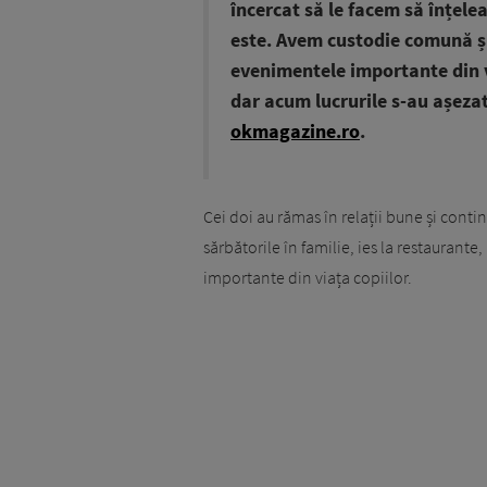
încercat să le facem să înțelea
este. Avem custodie comună ș
evenimentele importante din vi
dar acum lucrurile s-au așezat”
okmagazine.ro
.
Cei doi au rămas în relații bune și conti
sărbătorile în familie, ies la restaurant
importante din viața copiilor.