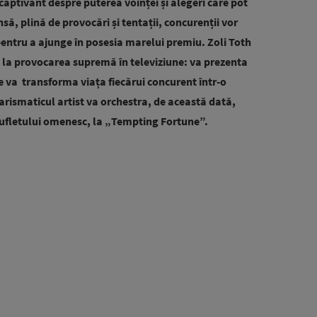
aptivant despre puterea voinței și alegeri care pot
să, plină de provocări și tentații, concurenții vor
i pentru a ajunge în posesia marelui premiu. Zoli Toth
 la provocarea supremă în televiziune: va prezenta
 va transforma viața fiecărui concurent într-o
arismaticul artist va orchestra, de această dată,
sufletului omenesc, la „Tempting Fortune”.