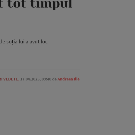
t tot timpul
de soția lui a avut loc
RI VEDETE
,
17.04.2025, 09:40
de
Andreea Ilie