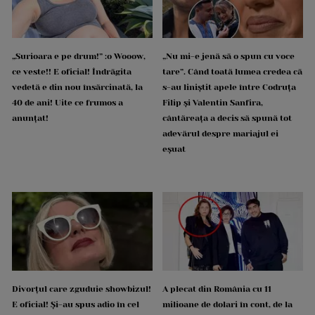
„Surioara e pe drum!” :o Wooow,
„Nu mi-e jenă să o spun cu voce
ce veste!! E oficial! Îndrăgita
tare”. Când toată lumea credea că
vedetă e din nou însărcinată, la
s-au liniștit apele între Codruța
40 de ani! Uite ce frumos a
Filip și Valentin Sanfira,
anunțat!
cântăreața a decis să spună tot
adevărul despre mariajul ei
eșuat
Divorțul care zguduie showbizul!
A plecat din România cu 11
E oficial! Și-au spus adio în cel
milioane de dolari în cont, de la