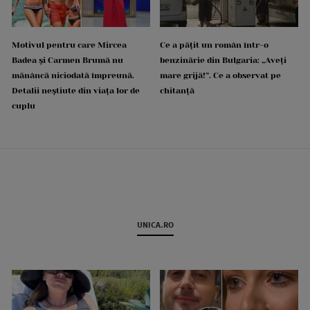
Motivul pentru care Mircea
Ce a pățit un român într-o
Badea și Carmen Brumă nu
benzinărie din Bulgaria: „Aveți
mănâncă niciodată împreună.
mare grijă!”. Ce a observat pe
Detalii neștiute din viața lor de
chitanță
cuplu
UNICA.RO