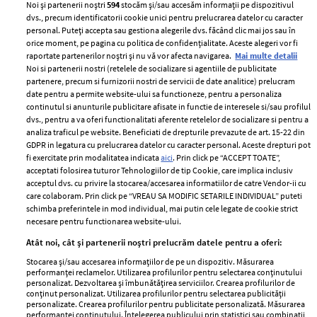
Noi și partenerii noștri
594
stocăm și/sau accesăm informații pe dispozitivul
dvs., precum identificatorii cookie unici pentru prelucrarea datelor cu caracter
personal. Puteți accepta sau gestiona alegerile dvs. făcând clic mai jos sau în
orice moment, pe pagina cu politica de confidențialitate. Aceste alegeri vor fi
raportate partenerilor noștri și nu vă vor afecta navigarea.
Mai multe detalii
Noi si partenerii nostri (retelele de socializare si agentiile de publicitate
partenere, precum si furnizorii nostri de servicii de date analitice) prelucram
ELLE Style Awards
Termeni si conditii
date pentru a permite website-ului sa functioneze, pentru a personaliza
2024
continutul si anunturile publicitare afisate in functie de interesele si/sau profilul
Politica de
dvs., pentru a va oferi functionalitati aferente retelelor de socializare si pentru a
Despre ELLE
confidențialitate
analiza traficul pe website. Beneficiati de drepturile prevazute de art. 15-22 din
Romania
GDPR in legatura cu prelucrarea datelor cu caracter personal. Aceste drepturi pot
Politica de cookies
fi exercitate prin modalitatea indicata
aici
. Prin click pe “ACCEPT TOATE”,
Contact
Publicitate
acceptati folosirea tuturor Tehnologiilor de tip Cookie, care implica inclusiv
acceptul dvs. cu privire la stocarea/accesarea informatiilor de catre Vendor-ii cu
Abonamente
care colaboram. Prin click pe “VREAU SA MODIFIC SETARILE INDIVIDUAL” puteti
schimba preferintele in mod individual, mai putin cele legate de cookie strict
necesare pentru functionarea website-ului.
Stiri
Libertatea pentru
Atât noi, cât și partenerii noștri prelucrăm datele pentru a oferi:
femei
GSP
Stocarea și/sau accesarea informațiilor de pe un dispozitiv. Măsurarea
Viva
performanței reclamelor. Utilizarea profilurilor pentru selectarea conținutului
Unica
personalizat. Dezvoltarea și îmbunătățirea serviciilor. Crearea profilurilor de
Avantaje
conținut personalizat. Utilizarea profilurilor pentru selectarea publicității
Baby
personalizate. Crearea profilurilor pentru publicitate personalizată. Măsurarea
Retete practice
performanței conținutului. Înțelegerea publicului prin statistici sau combinații