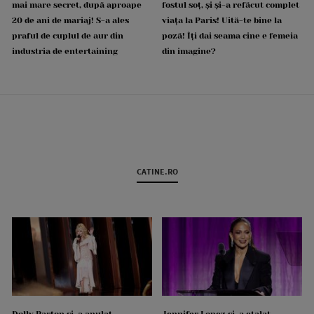
mai mare secret, după aproape
fostul soț, și și-a refăcut complet
20 de ani de mariaj! S-a ales
viața la Paris! Uită-te bine la
praful de cuplul de aur din
poză! Îți dai seama cine e femeia
industria de entertaining
din imagine?
CATINE.RO