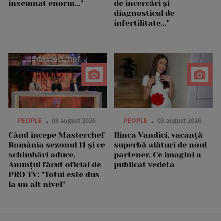
însemnat enorm..."
de încercări și
diagnosticul de
infertilitate..."
—
PEOPLE
03 august 2026
—
PEOPLE
03 august 2026
Când începe Masterchef
Ilinca Vandici, vacanță
România sezonul 11 și ce
superbă alături de noul
schimbări aduce.
partener. Ce imagini a
Anunțul făcut oficial de
publicat vedeta
PRO TV: "Totul este dus
la un alt nivel"