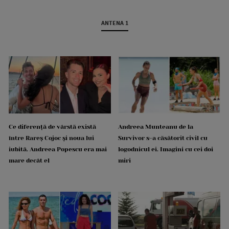
ANTENA 1
Ce diferență de vârstă există
Andreea Munteanu de la
între Rareș Cojoc și noua lui
Survivor s-a căsătorit civil cu
iubită. Andreea Popescu era mai
logodnicul ei. Imagini cu cei doi
mare decât el
miri