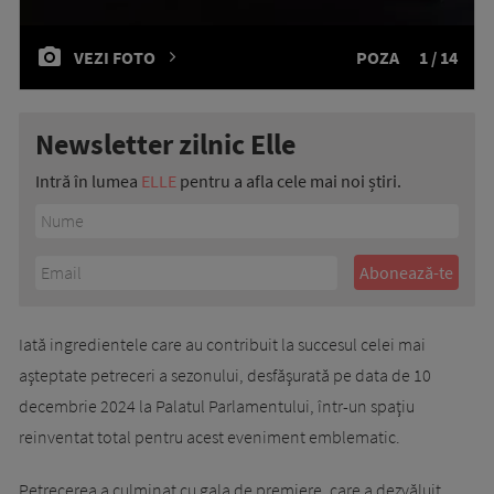
VEZI FOTO
POZA
1 / 14
Newsletter zilnic Elle
Intră în lumea
ELLE
pentru a afla cele mai noi știri.
Iată ingredientele care au contribuit la succesul celei mai
aşteptate petreceri a sezonului, desfăşurată pe data de 10
decembrie 2024 la Palatul Parlamentului, într-un spaţiu
reinventat total pentru acest eveniment emblematic.
Petrecerea a culminat cu gala de premiere, care a dezvăluit