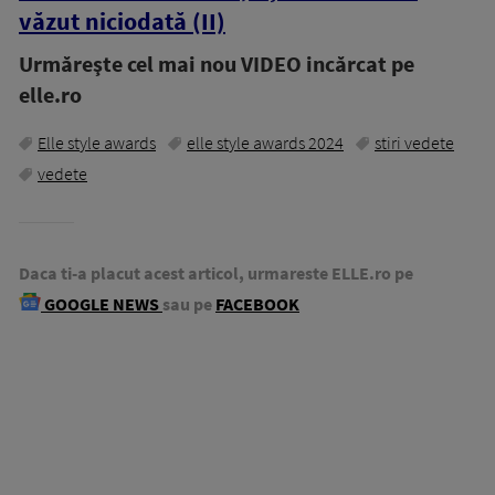
văzut niciodată (II)
Urmăreşte cel mai nou VIDEO incărcat pe
elle.ro
Elle style awards
elle style awards 2024
stiri vedete
vedete
Daca ti-a placut acest articol, urmareste ELLE.ro pe
GOOGLE NEWS
sau pe
FACEBOOK