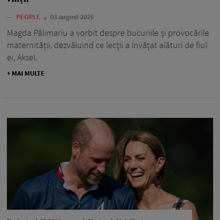
—
PEOPLE
03 august 2026
Magda Pălimariu a vorbit despre bucuriile și provocările
maternității, dezvăluind ce lecții a învățat alături de fiul
ei, Aksel.
+ MAI MULTE