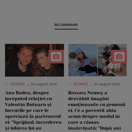
RECOMANDARI
—
PEOPLE
03 august 2026
—
PEOPLE
03 august 2026
Ana Bodea, despre
Roxana Nemeș a
începutul relației cu
dezvăluit imagini
Valentin Butnaru și
emoționante cu gemenii
lucrurile pe care le
ei. Ce a povestit abia
apreciază la partenerul
acum despre modul în
ei: "Sprijinul, încrederea
care a rămas
și iubirea lui au
însărcinată: "După ani