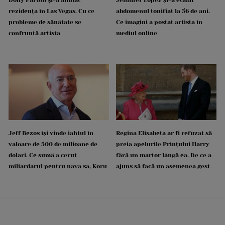
Dolly Parton și-a anulat
Jennifer Lopez și-a etalat
rezidența în Las Vegas. Cu ce
abdomenul tonifiat la 56 de ani.
probleme de sănătate se
Ce imagini a postat artista în
confruntă artista
mediul online
Jeff Bezos își vinde iahtul în
Regina Elisabeta ar fi refuzat să
valoare de 500 de milioane de
preia apelurile Prințului Harry
dolari. Ce sumă a cerut
fără un martor lângă ea. De ce a
miliardarul pentru nava sa, Koru
ajuns să facă un asemenea gest