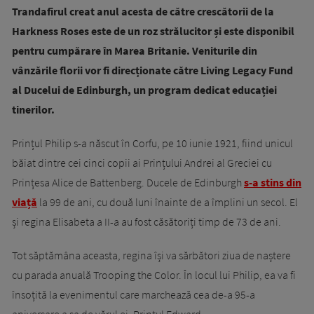
Trandafirul creat anul acesta de către crescătorii de la
Harkness Roses este de un roz strălucitor și este disponibil
pentru cumpărare în Marea Britanie. Veniturile din
vânzările florii vor fi direcționate către Living Legacy Fund
al Ducelui de Edinburgh, un program dedicat educației
tinerilor.
Prințul Philip s-a născut în Corfu, pe 10 iunie 1921, fiind unicul
băiat dintre cei cinci copii ai Prințului Andrei al Greciei cu
Prințesa Alice de Battenberg. Ducele de Edinburgh
s-a stins din
viață
la 99 de ani, cu două luni înainte de a împlini un secol. El
și regina Elisabeta a II-a au fost căsătoriți timp de 73 de ani.
Tot săptămâna aceasta, regina își va sărbători ziua de naștere
cu parada anuală Trooping the Color. În locul lui Philip, ea va fi
însoțită la evenimentul care marchează cea de-a 95-a
aniversare a sa de vărul ei, Prințul Edward.