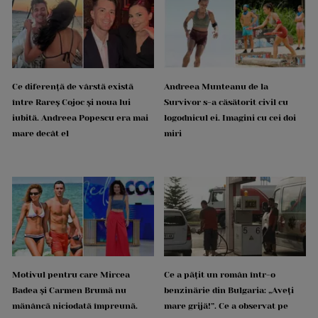
Ce diferență de vârstă există
Andreea Munteanu de la
între Rareș Cojoc și noua lui
Survivor s-a căsătorit civil cu
iubită. Andreea Popescu era mai
logodnicul ei. Imagini cu cei doi
mare decât el
miri
Motivul pentru care Mircea
Ce a pățit un român într-o
Badea și Carmen Brumă nu
benzinărie din Bulgaria: „Aveți
mănâncă niciodată împreună.
mare grijă!”. Ce a observat pe