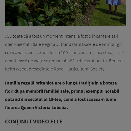
„Cu toate că a fost un moment intens, a fost o încântare să-i
ofer Maiestății Sale Regina… trandafirul Ducele de Edinburgh,
cu ocazia a ceea ce ar fi fost a 100-a aniversare a acestuia, ca să
amintească de viața sa remarcabilă”, a declarat pentru Reuters
Keith Weed, președintele Royal Horticultural Society.
Familia regală britanică are o lungă tradiție în a boteza
flori după membrii familiei sale, primul exemplu notabil
datând din secolul al 18-lea, când a fost scoasă-n lume
floarea Queen Victoria Lobelia.
CONȚINUT VIDEO ELLE