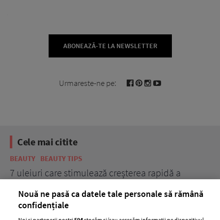
ABONEAZĂ-TE LA NEWSLETTER
Urmareste-ne pe:
Cele mai citite
BEAUTY
BEAUTY TIPS
terea rapidă a
Cea mai buna ordine in care sa apl
de ingrijire a tenului
Nouă ne pasă ca datele tale personale să rămână
confidențiale
Noi și partenerii noștri
594
stocăm și/sau accesăm informații pe dispozitivul