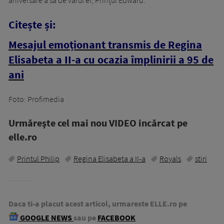
Citește și:
Mesajul emoționant transmis de Regina
Elisabeta a II-a cu ocazia împlinirii a 95 de
ani
Foto: Profimedia
Urmăreşte cel mai nou VIDEO incărcat pe
elle.ro
Printul Philip
Regina Elisabeta a II-a
Royals
stiri
Daca ti-a placut acest articol, urmareste ELLE.ro pe
GOOGLE NEWS
sau pe
FACEBOOK