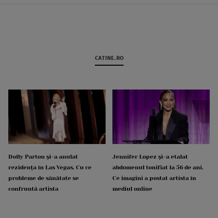
CATINE.RO
Dolly Parton și-a anulat
Jennifer Lopez și-a etalat
rezidența în Las Vegas. Cu ce
abdomenul tonifiat la 56 de ani.
probleme de sănătate se
Ce imagini a postat artista în
confruntă artista
mediul online