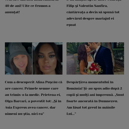
40 de ani! Uite ce frumos a
Filip și Valentin Sanfira,
anunțat!
cântăreața a decis să spună tot
adevărul despre mariajul ei
eșuat
Cum a descoperit Alina Pușcău că
Despărțirea momentului în
are cancer. Primele semne care
România! Și-au spus adio după 2
au trimis-o la medic. Prietena ei,
copii și mulți ani împreună. „Sunt
Olga Barcari, a povestit tot: „Și în
foarte ancorată în Dumnezeu.
Asia Express avea cancer, dar
Am lăsat tot greul în mâinile
nimeni nu știa, nici ea”
Lui...”