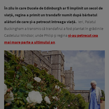
În zilu în care Ducele de Edinburgh ar fi împlinit un secol de
viață, regina a primit un trandafir numit după bărbatul
alături de care și-a petrecut întreaga viață.
Ieri, Palatul
Buckingham a transmis că trandafirul a fost plantat în grădinile
Castelului Windsor, unde Philip și regina
și-au petrecut cea
mai mare parte a ultimului an
.