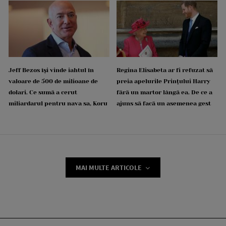
Jeff Bezos își vinde iahtul în
Regina Elisabeta ar fi refuzat să
valoare de 500 de milioane de
preia apelurile Prințului Harry
dolari. Ce sumă a cerut
fără un martor lângă ea. De ce a
miliardarul pentru nava sa, Koru
ajuns să facă un asemenea gest
MAI MULTE ARTICOLE