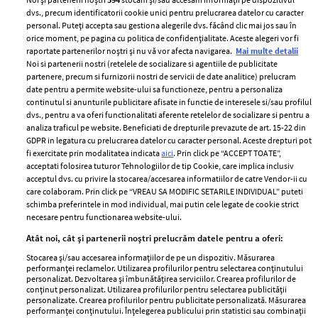
dvs., precum identificatorii cookie unici pentru prelucrarea datelor cu caracter
personal. Puteți accepta sau gestiona alegerile dvs. făcând clic mai jos sau în
orice moment, pe pagina cu politica de confidențialitate. Aceste alegeri vor fi
raportate partenerilor noștri și nu vă vor afecta navigarea.
Mai multe detalii
Noi si partenerii nostri (retelele de socializare si agentiile de publicitate
partenere, precum si furnizorii nostri de servicii de date analitice) prelucram
ELLE Style Awards
Termeni si conditii
date pentru a permite website-ului sa functioneze, pentru a personaliza
2024
continutul si anunturile publicitare afisate in functie de interesele si/sau profilul
Politica de
dvs., pentru a va oferi functionalitati aferente retelelor de socializare si pentru a
Despre ELLE
confidențialitate
analiza traficul pe website. Beneficiati de drepturile prevazute de art. 15-22 din
Romania
GDPR in legatura cu prelucrarea datelor cu caracter personal. Aceste drepturi pot
Politica de cookies
fi exercitate prin modalitatea indicata
aici
. Prin click pe “ACCEPT TOATE”,
Contact
Publicitate
acceptati folosirea tuturor Tehnologiilor de tip Cookie, care implica inclusiv
acceptul dvs. cu privire la stocarea/accesarea informatiilor de catre Vendor-ii cu
Abonamente
care colaboram. Prin click pe “VREAU SA MODIFIC SETARILE INDIVIDUAL” puteti
schimba preferintele in mod individual, mai putin cele legate de cookie strict
necesare pentru functionarea website-ului.
Stiri
Libertatea pentru
Atât noi, cât și partenerii noștri prelucrăm datele pentru a oferi:
femei
GSP
Stocarea și/sau accesarea informațiilor de pe un dispozitiv. Măsurarea
Viva
performanței reclamelor. Utilizarea profilurilor pentru selectarea conținutului
Unica
personalizat. Dezvoltarea și îmbunătățirea serviciilor. Crearea profilurilor de
Avantaje
conținut personalizat. Utilizarea profilurilor pentru selectarea publicității
Baby
personalizate. Crearea profilurilor pentru publicitate personalizată. Măsurarea
Retete practice
performanței conținutului. Înțelegerea publicului prin statistici sau combinații
Retete