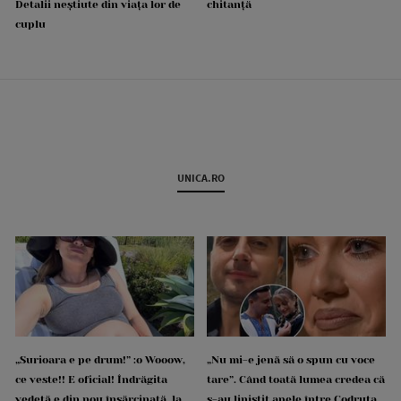
Detalii neștiute din viața lor de
chitanță
cuplu
UNICA.RO
„Surioara e pe drum!” :o Wooow,
„Nu mi-e jenă să o spun cu voce
ce veste!! E oficial! Îndrăgita
tare”. Când toată lumea credea că
vedetă e din nou însărcinată, la
s-au liniștit apele între Codruța