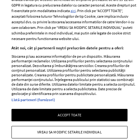
Romania
GDPR in legatura cu prelucrarea datelor cu caracter personal. Aceste drepturi pot
Politica de cookies
fi exercitate prin modalitatea indicata
aici
. Prin click pe “ACCEPT TOATE”,
Contact
Publicitate
acceptati folosirea tuturor Tehnologiilor de tip Cookie, care implica inclusiv
acceptul dvs. cu privire la stocarea/accesarea informatiilor de catre Vendor-ii cu
Abonamente
care colaboram. Prin click pe “VREAU SA MODIFIC SETARILE INDIVIDUAL” puteti
schimba preferintele in mod individual, mai putin cele legate de cookie strict
necesare pentru functionarea website-ului.
Stiri
Libertatea pentru
Atât noi, cât și partenerii noștri prelucrăm datele pentru a oferi:
femei
GSP
Stocarea și/sau accesarea informațiilor de pe un dispozitiv. Măsurarea
Viva
performanței reclamelor. Utilizarea profilurilor pentru selectarea conținutului
Unica
personalizat. Dezvoltarea și îmbunătățirea serviciilor. Crearea profilurilor de
Avantaje
conținut personalizat. Utilizarea profilurilor pentru selectarea publicității
Baby
personalizate. Crearea profilurilor pentru publicitate personalizată. Măsurarea
Retete practice
performanței conținutului. Înțelegerea publicului prin statistici sau combinații
Retete
de date din surse diferite. Utilizarea datelor limitate pentru a selecta conținutul.
Utilizarea de date limitate pentru a selecta publicitatea. Date precise de
geolocație și identificarea prin scanarea dispozitivului.
Pariază responsabil! Decizia ONJN nr. 821/25.09.2025.
Listă parteneri (furnizori)
Jocurile de noroc sunt interzise minorilor.
ACCEPT TOATE
Copyright © 2026 Ringier Romania SRL
VREAU SA MODIFIC SETARILE INDIVIDUAL