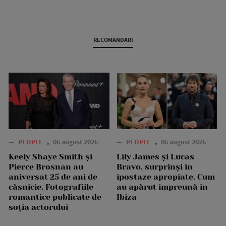
RECOMANDARI
—
PEOPLE
06 august 2026
—
PEOPLE
06 august 2026
Keely Shaye Smith și
Lily James și Lucas
Pierce Brosnan au
Bravo, surprinși în
aniversat 25 de ani de
ipostaze apropiate. Cum
căsnicie. Fotografiile
au apărut împreună în
romantice publicate de
Ibiza
soția actorului