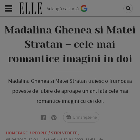
Adaugă ca sursă
Madalina Ghenea si Matei
Stratan – cele mai
romantice imagini in doi
Madalina Ghenea si Matei Stratan traiesc o frumoasa
poveste de iubire de aproape un an. Iata cele mai
romantice imagini cu cei doi.
Urmărește-ne
HOMEPAGE
/
PEOPLE
/
STIRI VEDETE
,
05.04.2017, 12:21
. Actualizat 12.01.2023, 11:51,
de