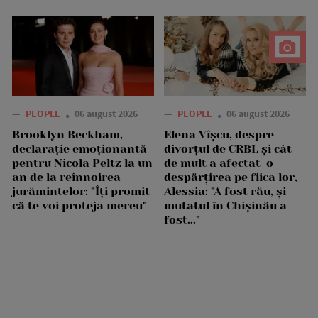
—
PEOPLE
06 august 2026
—
PEOPLE
06 august 2026
Brooklyn Beckham,
Elena Vîșcu, despre
declarație emoționantă
divorțul de CRBL și cât
pentru Nicola Peltz la un
de mult a afectat-o
an de la reînnoirea
despărțirea pe fiica lor,
jurămintelor: "Îți promit
Alessia: "A fost rău, și
că te voi proteja mereu"
mutatul în Chișinău a
fost..."