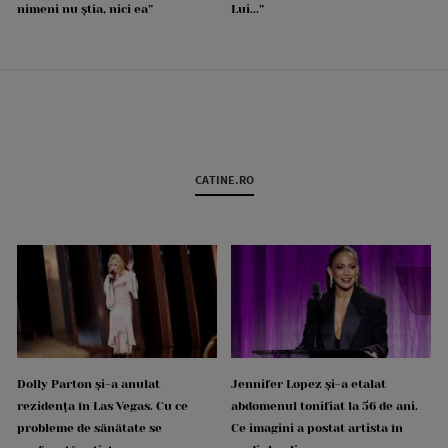
nimeni nu știa, nici ea”
Lui...”
CATINE.RO
Dolly Parton și-a anulat
Jennifer Lopez și-a etalat
rezidența în Las Vegas. Cu ce
abdomenul tonifiat la 56 de ani.
probleme de sănătate se
Ce imagini a postat artista în