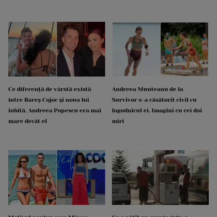
Ce diferență de vârstă există
Andreea Munteanu de la
între Rareș Cojoc și noua lui
Survivor s-a căsătorit civil cu
iubită. Andreea Popescu era mai
logodnicul ei. Imagini cu cei doi
mare decât el
miri