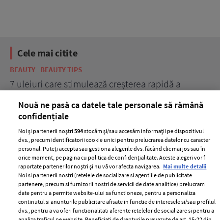
Cele mai citite
BEAUTY
BEAUTY TIPS
BE
țe
7 uleiuri care stimulează creșterea rapidă a
Ce
părului
de
Nouă ne pasă ca datele tale personale să rămână
confidențiale
Noi și partenerii noștri
594
stocăm și/sau accesăm informații pe dispozitivul
dvs., precum identificatorii cookie unici pentru prelucrarea datelor cu caracter
personal. Puteți accepta sau gestiona alegerile dvs. făcând clic mai jos sau în
orice moment, pe pagina cu politica de confidențialitate. Aceste alegeri vor fi
raportate partenerilor noștri și nu vă vor afecta navigarea.
Mai multe detalii
Noi si partenerii nostri (retelele de socializare si agentiile de publicitate
partenere, precum si furnizorii nostri de servicii de date analitice) prelucram
ELLE Style Awards
Termeni si conditii
date pentru a permite website-ului sa functioneze, pentru a personaliza
2024
continutul si anunturile publicitare afisate in functie de interesele si/sau profilul
Politica de
dvs., pentru a va oferi functionalitati aferente retelelor de socializare si pentru a
Despre ELLE
confidențialitate
analiza traficul pe website. Beneficiati de drepturile prevazute de art. 15-22 din