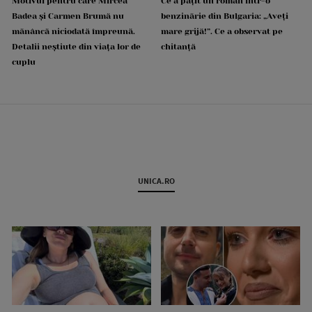
Motivul pentru care Mircea
Ce a pățit un român într-o
Badea și Carmen Brumă nu
benzinărie din Bulgaria: „Aveți
mănâncă niciodată împreună.
mare grijă!”. Ce a observat pe
Detalii neștiute din viața lor de
chitanță
cuplu
UNICA.RO