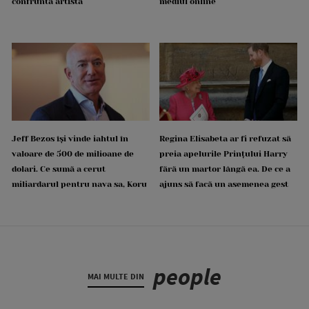
confruntă artista
mediul online
Jeff Bezos își vinde iahtul în
Regina Elisabeta ar fi refuzat să
valoare de 500 de milioane de
preia apelurile Prințului Harry
dolari. Ce sumă a cerut
fără un martor lângă ea. De ce a
miliardarul pentru nava sa, Koru
ajuns să facă un asemenea gest
people
MAI MULTE DIN