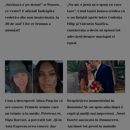
„Surioara e pe drum!” :o Wooow,
„Nu mi-e jenă să o spun cu voce
ce veste!! E oficial! Îndrăgita
tare”. Când toată lumea credea că
vedetă e din nou însărcinată, la
s-au liniștit apele între Codruța
40 de ani! Uite ce frumos a
Filip și Valentin Sanfira,
anunțat!
cântăreața a decis să spună tot
adevărul despre mariajul ei
eșuat
Cum a descoperit Alina Pușcău că
Despărțirea momentului în
are cancer. Primele semne care
România! Și-au spus adio după 2
au trimis-o la medic. Prietena ei,
copii și mulți ani împreună. „Sunt
Olga Barcari, a povestit tot: „Și în
foarte ancorată în Dumnezeu.
Asia Express avea cancer, dar
Am lăsat tot greul în mâinile