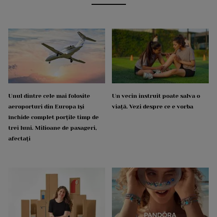
Unul dintre cele mai folosite
Un vecin instruit poate salva o
aeroporturi din Europa își
viață. Vezi despre ce e vorba
închide complet porțile timp de
trei luni. Milioane de pasageri,
afectați