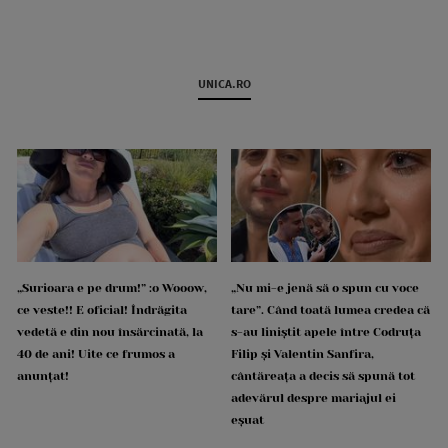
UNICA.RO
„Surioara e pe drum!” :o Wooow,
„Nu mi-e jenă să o spun cu voce
ce veste!! E oficial! Îndrăgita
tare”. Când toată lumea credea că
vedetă e din nou însărcinată, la
s-au liniștit apele între Codruța
40 de ani! Uite ce frumos a
Filip și Valentin Sanfira,
anunțat!
cântăreața a decis să spună tot
adevărul despre mariajul ei
eșuat