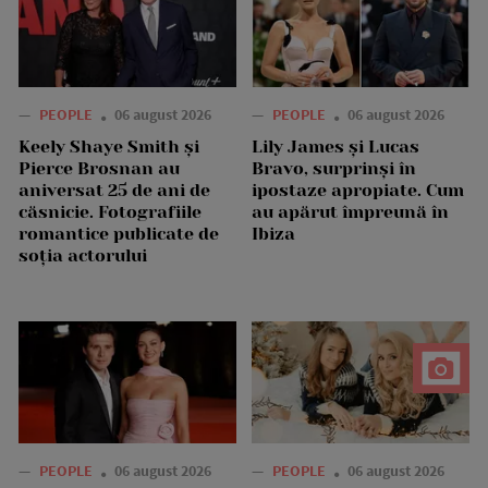
—
PEOPLE
06 august 2026
—
PEOPLE
06 august 2026
Keely Shaye Smith și
Lily James și Lucas
Pierce Brosnan au
Bravo, surprinși în
aniversat 25 de ani de
ipostaze apropiate. Cum
căsnicie. Fotografiile
au apărut împreună în
romantice publicate de
Ibiza
soția actorului
—
PEOPLE
06 august 2026
—
PEOPLE
06 august 2026