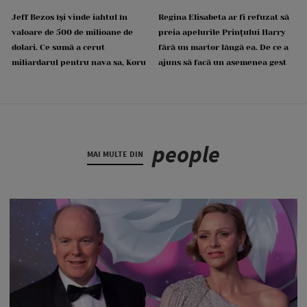
Jeff Bezos își vinde iahtul în
Regina Elisabeta ar fi refuzat să
valoare de 500 de milioane de
preia apelurile Prințului Harry
dolari. Ce sumă a cerut
fără un martor lângă ea. De ce a
miliardarul pentru nava sa, Koru
ajuns să facă un asemenea gest
people
MAI MULTE DIN