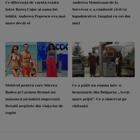
Ce diferență de vârstă există
Andreea Munteanu de la
între Rareș Cojoc și noua lui
Survivor s-a căsătorit civil cu
iubită. Andreea Popescu era mai
logodnicul ei. Imagini cu cei doi
mare decât el
miri
Motivul pentru care Mircea
Ce a pățit un român într-o
Badea și Carmen Brumă nu
benzinărie din Bulgaria: „Aveți
mănâncă niciodată împreună.
mare grijă!”. Ce a observat pe
Detalii neștiute din viața lor de
chitanță
cuplu