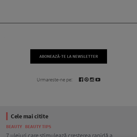
ABONEAZĂ-TE LA NEWSLETTER
Urmareste-ne pe:
Cele mai citite
BEAUTY
BEAUTY TIPS
BE
țe
7 uleiuri care stimulează creșterea rapidă a
Ce