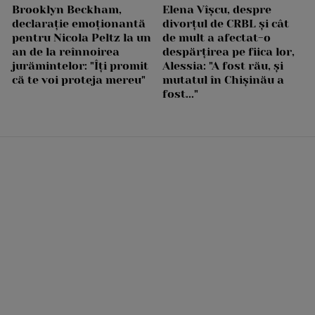
Brooklyn Beckham,
Elena Vîșcu, despre
declarație emoționantă
divorțul de CRBL și cât
pentru Nicola Peltz la un
de mult a afectat-o
an de la reînnoirea
despărțirea pe fiica lor,
jurămintelor: "Îți promit
Alessia: "A fost rău, și
că te voi proteja mereu"
mutatul în Chișinău a
fost..."