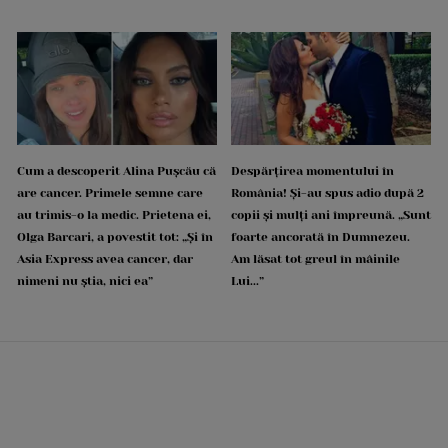
Cum a descoperit Alina Pușcău că
Despărțirea momentului în
are cancer. Primele semne care
România! Și-au spus adio după 2
au trimis-o la medic. Prietena ei,
copii și mulți ani împreună. „Sunt
Olga Barcari, a povestit tot: „Și în
foarte ancorată în Dumnezeu.
Asia Express avea cancer, dar
Am lăsat tot greul în mâinile
nimeni nu știa, nici ea”
Lui...”