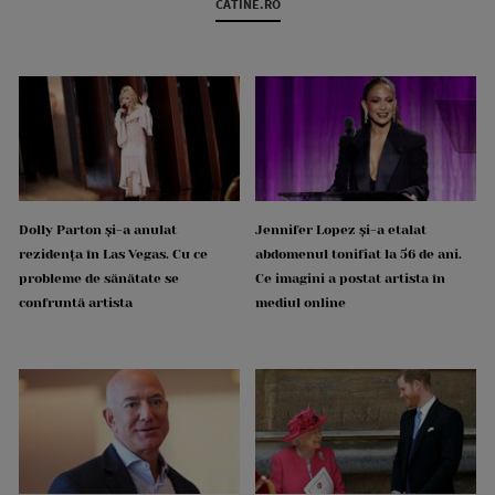
CATINE.RO
Dolly Parton și-a anulat
Jennifer Lopez și-a etalat
rezidența în Las Vegas. Cu ce
abdomenul tonifiat la 56 de ani.
probleme de sănătate se
Ce imagini a postat artista în
confruntă artista
mediul online