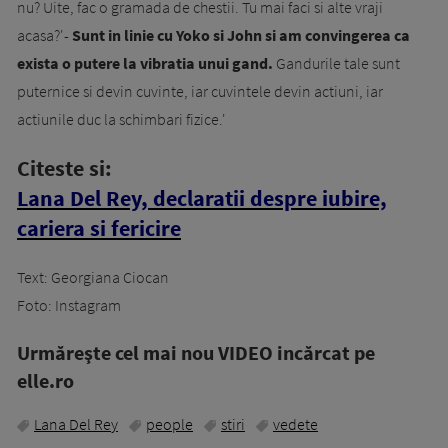
nu? Uite, fac o gramada de chestii. Tu mai faci si alte vraji
acasa?'-
Sunt in linie cu Yoko si John si am convingerea ca
exista o putere la vibratia unui gand.
Gandurile tale sunt
puternice si devin cuvinte, iar cuvintele devin actiuni, iar
actiunile duc la schimbari fizice.'
Citeste si:
Lana Del Rey, declaratii despre iubire,
cariera si fericire
Text: Georgiana Ciocan
Foto: Instagram
Urmăreşte cel mai nou VIDEO incărcat pe
elle.ro
Lana Del Rey
people
stiri
vedete