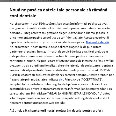
părului
de
Nouă ne pasă ca datele tale personale să rămână
confidențiale
Noi și partenerii noștri
594
stocăm și/sau accesăm informații pe dispozitivul
dvs., precum identificatorii cookie unici pentru prelucrarea datelor cu caracter
personal. Puteți accepta sau gestiona alegerile dvs. făcând clic mai jos sau în
orice moment, pe pagina cu politica de confidențialitate. Aceste alegeri vor fi
raportate partenerilor noștri și nu vă vor afecta navigarea.
Mai multe detalii
Noi si partenerii nostri (retelele de socializare si agentiile de publicitate
partenere, precum si furnizorii nostri de servicii de date analitice) prelucram
ELLE Style Awards
Termeni si conditii
date pentru a permite website-ului sa functioneze, pentru a personaliza
2024
continutul si anunturile publicitare afisate in functie de interesele si/sau profilul
Politica de
dvs., pentru a va oferi functionalitati aferente retelelor de socializare si pentru a
Despre ELLE
confidențialitate
analiza traficul pe website. Beneficiati de drepturile prevazute de art. 15-22 din
Romania
GDPR in legatura cu prelucrarea datelor cu caracter personal. Aceste drepturi pot
Politica de cookies
fi exercitate prin modalitatea indicata
aici
. Prin click pe “ACCEPT TOATE”,
Contact
Publicitate
acceptati folosirea tuturor Tehnologiilor de tip Cookie, care implica inclusiv
acceptul dvs. cu privire la stocarea/accesarea informatiilor de catre Vendor-ii cu
Abonamente
care colaboram. Prin click pe “VREAU SA MODIFIC SETARILE INDIVIDUAL” puteti
schimba preferintele in mod individual, mai putin cele legate de cookie strict
necesare pentru functionarea website-ului.
Stiri
Libertatea pentru
Atât noi, cât și partenerii noștri prelucrăm datele pentru a oferi:
femei
GSP