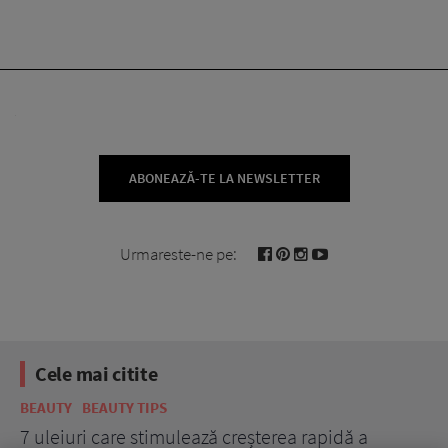
ABONEAZĂ-TE LA NEWSLETTER
Urmareste-ne pe:
Cele mai citite
BEAUTY
BEAUTY TIPS
BE
țe
7 uleiuri care stimulează creșterea rapidă a
Ce