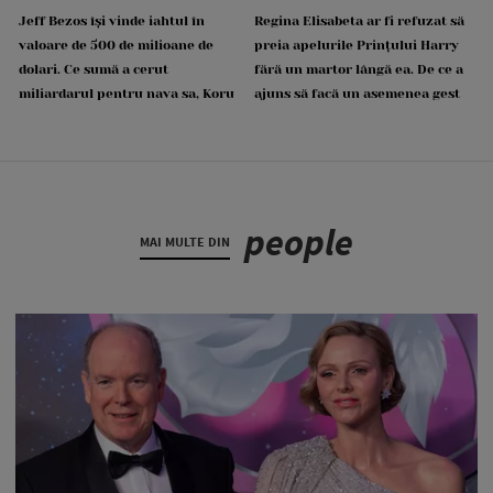
Jeff Bezos își vinde iahtul în
Regina Elisabeta ar fi refuzat să
valoare de 500 de milioane de
preia apelurile Prințului Harry
dolari. Ce sumă a cerut
fără un martor lângă ea. De ce a
miliardarul pentru nava sa, Koru
ajuns să facă un asemenea gest
people
MAI MULTE DIN