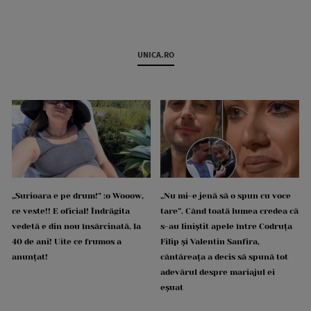
UNICA.RO
„Surioara e pe drum!” :o Wooow,
„Nu mi-e jenă să o spun cu voce
ce veste!! E oficial! Îndrăgita
tare”. Când toată lumea credea că
vedetă e din nou însărcinată, la
s-au liniștit apele între Codruța
40 de ani! Uite ce frumos a
Filip și Valentin Sanfira,
anunțat!
cântăreața a decis să spună tot
adevărul despre mariajul ei
eșuat