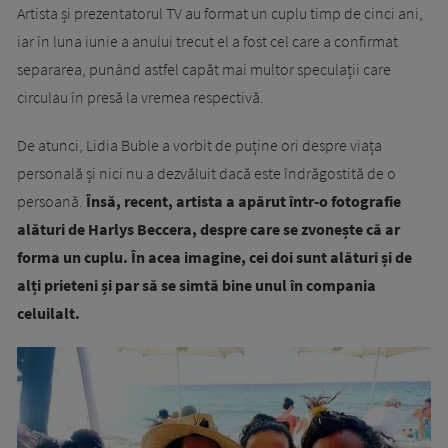
Artista și prezentatorul TV au format un cuplu timp de cinci ani,
iar în luna iunie a anului trecut el a fost cel care a confirmat
separarea, punând astfel capăt mai multor speculații care
circulau în presă la vremea respectivă.
De atunci, Lidia Buble a vorbit de puține ori despre viața
personală și nici nu a dezvăluit dacă este îndrăgostită de o
persoană.
Însă, recent, artista a apărut într-o fotografie
alături de Harlys Beccera, despre care se zvonește că ar
forma un cuplu. În acea imagine, cei doi sunt alături și de
alți prieteni și par să se simtă bine unul în compania
celuilalt.