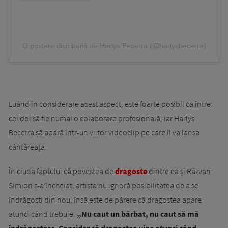
O postare distribuită de Harlys Becerra (@harlysbecerra)
Luând în considerare acest aspect, este foarte posibil ca între
cei doi să fie numai o colaborare profesională, iar Harlys
Becerra să apară într-un viitor videoclip pe care îl va lansa
cântăreața.
În ciuda faptului că povestea de
dragoste
dintre ea și Răzvan
Simion s-a încheiat, artista nu ignoră posibilitatea de a se
îndrăgosti din nou, însă este de părere că dragostea apare
atunci când trebuie.
„Nu caut un bărbat, nu caut să mă
îndrăgostesc. Consider că dragostea vine atunci când