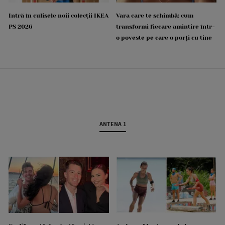
Intră în culisele noii colecții IKEA
Vara care te schimbă: cum
PS 2026
transformi fiecare amintire într-
o poveste pe care o porți cu tine
ANTENA 1