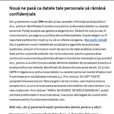
părului
de
Nouă ne pasă ca datele tale personale să rămână
confidențiale
Noi și partenerii noștri
594
stocăm și/sau accesăm informații pe dispozitivul
dvs., precum identificatorii cookie unici pentru prelucrarea datelor cu caracter
personal. Puteți accepta sau gestiona alegerile dvs. făcând clic mai jos sau în
orice moment, pe pagina cu politica de confidențialitate. Aceste alegeri vor fi
raportate partenerilor noștri și nu vă vor afecta navigarea.
Mai multe detalii
Noi si partenerii nostri (retelele de socializare si agentiile de publicitate
partenere, precum si furnizorii nostri de servicii de date analitice) prelucram
ELLE Style Awards
Termeni si conditii
date pentru a permite website-ului sa functioneze, pentru a personaliza
2024
continutul si anunturile publicitare afisate in functie de interesele si/sau profilul
Politica de
dvs., pentru a va oferi functionalitati aferente retelelor de socializare si pentru a
Despre ELLE
confidențialitate
analiza traficul pe website. Beneficiati de drepturile prevazute de art. 15-22 din
Romania
GDPR in legatura cu prelucrarea datelor cu caracter personal. Aceste drepturi pot
Politica de cookies
fi exercitate prin modalitatea indicata
aici
. Prin click pe “ACCEPT TOATE”,
Contact
Publicitate
acceptati folosirea tuturor Tehnologiilor de tip Cookie, care implica inclusiv
acceptul dvs. cu privire la stocarea/accesarea informatiilor de catre Vendor-ii cu
Abonamente
care colaboram. Prin click pe “VREAU SA MODIFIC SETARILE INDIVIDUAL” puteti
schimba preferintele in mod individual, mai putin cele legate de cookie strict
necesare pentru functionarea website-ului.
Stiri
Libertatea pentru
Atât noi, cât și partenerii noștri prelucrăm datele pentru a oferi:
femei
GSP
Stocarea și/sau accesarea informațiilor de pe un dispozitiv. Măsurarea