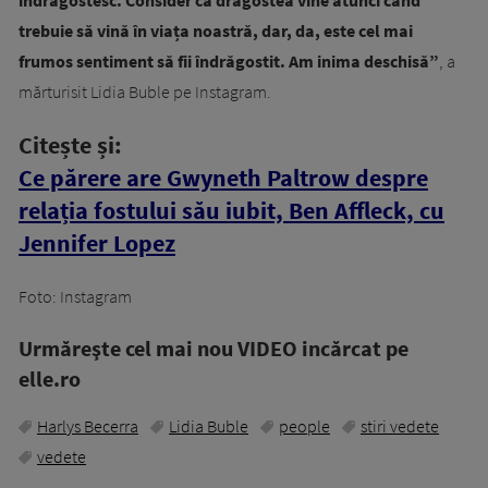
trebuie să vină în viața noastră, dar, da, este cel mai
frumos sentiment să fii îndrăgostit. Am inima deschisă”
, a
mărturisit Lidia Buble pe Instagram.
Citește și:
Ce părere are Gwyneth Paltrow despre
relația fostului său iubit, Ben Affleck, cu
Jennifer Lopez
Foto: Instagram
Urmăreşte cel mai nou VIDEO incărcat pe
elle.ro
Harlys Becerra
Lidia Buble
people
stiri vedete
vedete