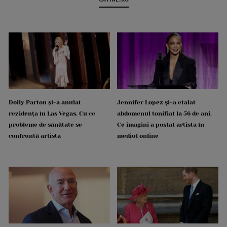
Dolly Parton și-a anulat
Jennifer Lopez și-a etalat
rezidența în Las Vegas. Cu ce
abdomenul tonifiat la 56 de ani.
probleme de sănătate se
Ce imagini a postat artista în
confruntă artista
mediul online