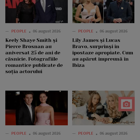
—
PEOPLE
06 august 2026
—
PEOPLE
06 august 2026
Keely Shaye Smith și
Lily James și Lucas
Pierce Brosnan au
Bravo, surprinși în
aniversat 25 de ani de
ipostaze apropiate. Cum
căsnicie. Fotografiile
au apărut împreună în
romantice publicate de
Ibiza
soția actorului
—
PEOPLE
06 august 2026
—
PEOPLE
06 august 2026