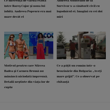
Ce diferență de vârstă există
Andreea Munteanu de la
între Rareș Cojoc și noua lui
Survivor s-a căsătorit civil cu
iubită. Andreea Popescu era mai
logodnicul ei. Imagini cu cei doi
mare decât el
miri
Motivul pentru care Mircea
Ce a pățit un român într-o
Badea și Carmen Brumă nu
benzinărie din Bulgaria: „Aveți
mănâncă niciodată împreună.
mare grijă!”. Ce a observat pe
Detalii neștiute din viața lor de
chitanță
cuplu