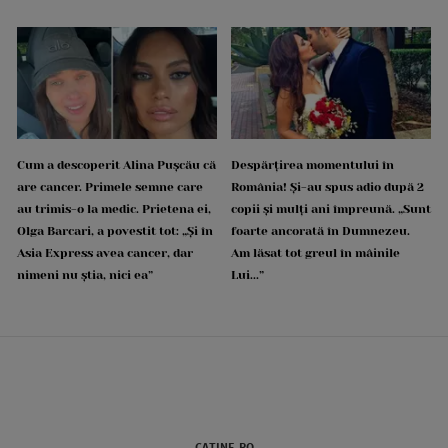
Cum a descoperit Alina Pușcău că
Despărțirea momentului în
are cancer. Primele semne care
România! Și-au spus adio după 2
au trimis-o la medic. Prietena ei,
copii și mulți ani împreună. „Sunt
Olga Barcari, a povestit tot: „Și în
foarte ancorată în Dumnezeu.
Asia Express avea cancer, dar
Am lăsat tot greul în mâinile
nimeni nu știa, nici ea”
Lui...”
CATINE.RO