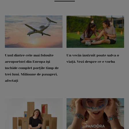
Unul dintre cele mai folosite
Un vecin instruit poate salva o
aeroporturi din Europa își
viață. Vezi despre ce e vorba
închide complet porțile timp de
trei luni. Milioane de pasageri,
afectați