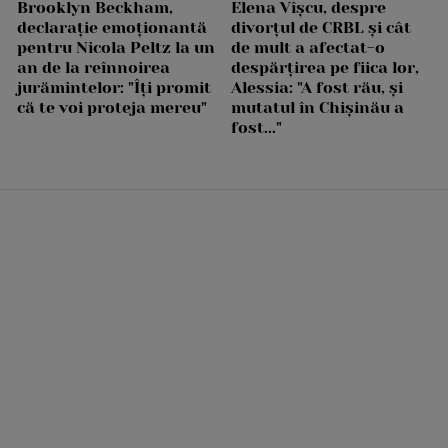
Brooklyn Beckham,
Elena Vîșcu, despre
declarație emoționantă
divorțul de CRBL și cât
pentru Nicola Peltz la un
de mult a afectat-o
an de la reînnoirea
despărțirea pe fiica lor,
jurămintelor: "Îți promit
Alessia: "A fost rău, și
că te voi proteja mereu"
mutatul în Chișinău a
fost..."