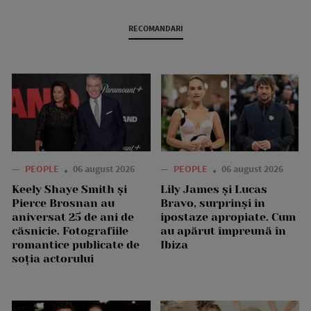
RECOMANDARI
—
PEOPLE
06 august 2026
—
PEOPLE
06 august 2026
Keely Shaye Smith și
Lily James și Lucas
Pierce Brosnan au
Bravo, surprinși în
aniversat 25 de ani de
ipostaze apropiate. Cum
căsnicie. Fotografiile
au apărut împreună în
romantice publicate de
Ibiza
soția actorului