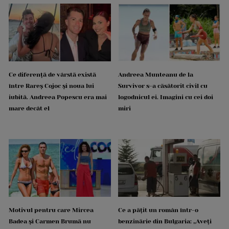
Ce diferență de vârstă există
Andreea Munteanu de la
între Rareș Cojoc și noua lui
Survivor s-a căsătorit civil cu
iubită. Andreea Popescu era mai
logodnicul ei. Imagini cu cei doi
mare decât el
miri
Motivul pentru care Mircea
Ce a pățit un român într-o
Badea și Carmen Brumă nu
benzinărie din Bulgaria: „Aveți