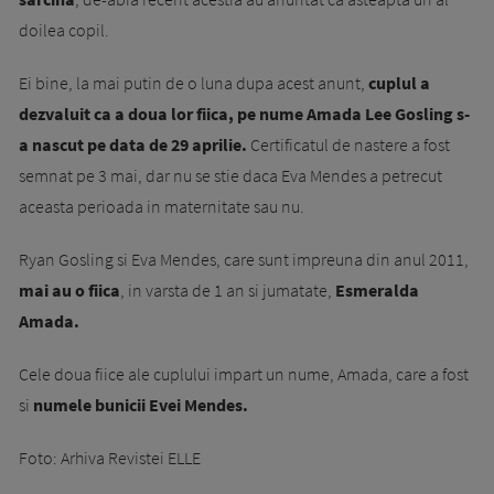
doilea copil.
Ei bine, la mai putin de o luna dupa acest anunt,
cuplul a
dezvaluit ca a doua lor fiica, pe nume Amada Lee Gosling s-
a nascut pe data de 29 aprilie.
Certificatul de nastere a fost
semnat pe 3 mai, dar nu se stie daca Eva Mendes a petrecut
aceasta perioada in maternitate sau nu.
Ryan Gosling si Eva Mendes, care sunt impreuna din anul 2011,
mai au o fiica
, in varsta de 1 an si jumatate,
Esmeralda
Amada.
Cele doua fiice ale cuplului impart un nume, Amada, care a fost
si
numele bunicii Evei Mendes.
Foto: Arhiva Revistei ELLE