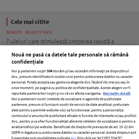
Cele mai citite
BEAUTY
BEAUTY TIPS
BE
țe
7 uleiuri care stimulează creșterea rapidă a
Ce
părului
de
Nouă ne pasă ca datele tale personale să rămână
confidențiale
Noi și partenerii noștri
594
stocăm și/sau accesăm informații pe dispozitivul
dvs., precum identificatorii cookie unici pentru prelucrarea datelor cu caracter
personal. Puteți accepta sau gestiona alegerile dvs. făcând clic mai jos sau în
orice moment, pe pagina cu politica de confidențialitate. Aceste alegeri vor fi
raportate partenerilor noștri și nu vă vor afecta navigarea.
Mai multe detalii
Noi si partenerii nostri (retelele de socializare si agentiile de publicitate
partenere, precum si furnizorii nostri de servicii de date analitice) prelucram
ELLE Style Awards
Termeni si conditii
date pentru a permite website-ului sa functioneze, pentru a personaliza
2024
continutul si anunturile publicitare afisate in functie de interesele si/sau profilul
Politica de
dvs., pentru a va oferi functionalitati aferente retelelor de socializare si pentru a
Despre ELLE
confidențialitate
analiza traficul pe website. Beneficiati de drepturile prevazute de art. 15-22 din
Romania
GDPR in legatura cu prelucrarea datelor cu caracter personal. Aceste drepturi pot
Politica de cookies
fi exercitate prin modalitatea indicata
aici
. Prin click pe “ACCEPT TOATE”,