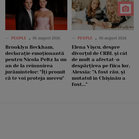
—
PEOPLE
06 august 2026
—
PEOPLE
06 august 2026
Brooklyn Beckham,
Elena Vîșcu, despre
declarație emoționantă
divorțul de CRBL și cât
pentru Nicola Peltz la un
de mult a afectat-o
an de la reînnoirea
despărțirea pe fiica lor,
jurămintelor: "Îți promit
Alessia: "A fost rău, și
că te voi proteja mereu"
mutatul în Chișinău a
fost..."