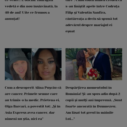
vedetă e din nou însărcinată, la
s-au liniștit apele între Codruța
40 de ani! Uite ce frumos a
Filip și Valentin Sanfira,
anunțat!
cântăreața a decis să spună tot
adevărul despre mariajul ei
eșuat
Cum a descoperit Alina Pușcău că
Despărțirea momentului în
are cancer. Primele semne care
România! Și-au spus adio după 2
au trimis-o la medic. Prietena ei,
copii și mulți ani împreună. „Sunt
Olga Barcari, a povestit tot: „Și în
foarte ancorată în Dumnezeu.
Asia Express avea cancer, dar
Am lăsat tot greul în mâinile
nimeni nu știa, nici ea”
Lui...”