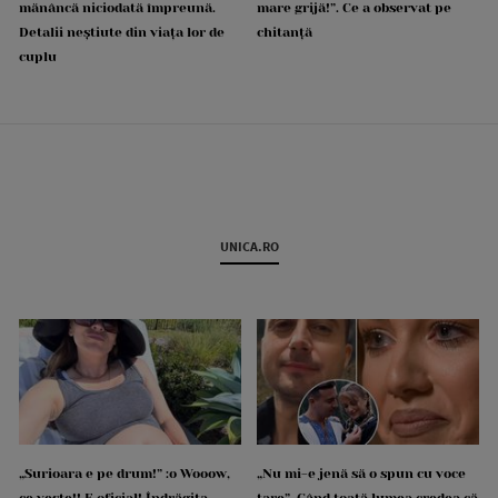
mănâncă niciodată împreună.
mare grijă!”. Ce a observat pe
Detalii neștiute din viața lor de
chitanță
cuplu
UNICA.RO
„Surioara e pe drum!” :o Wooow,
„Nu mi-e jenă să o spun cu voce
ce veste!! E oficial! Îndrăgita
tare”. Când toată lumea credea că