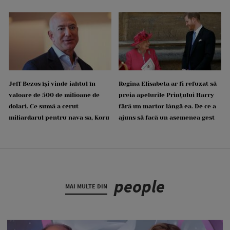
Jeff Bezos își vinde iahtul în
Regina Elisabeta ar fi refuzat să
valoare de 500 de milioane de
preia apelurile Prințului Harry
dolari. Ce sumă a cerut
fără un martor lângă ea. De ce a
miliardarul pentru nava sa, Koru
ajuns să facă un asemenea gest
people
MAI MULTE DIN