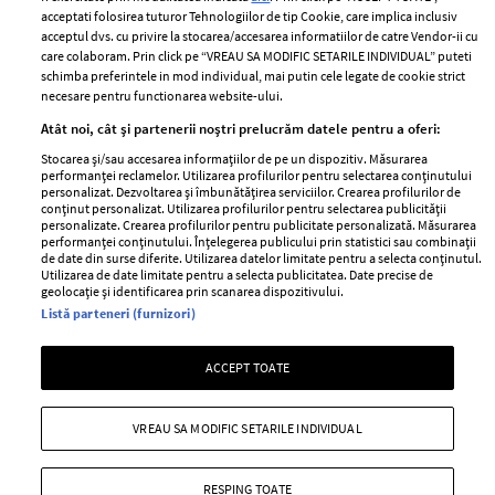
Contact
Publicitate
acceptati folosirea tuturor Tehnologiilor de tip Cookie, care implica inclusiv
acceptul dvs. cu privire la stocarea/accesarea informatiilor de catre Vendor-ii cu
Abonamente
care colaboram. Prin click pe “VREAU SA MODIFIC SETARILE INDIVIDUAL” puteti
schimba preferintele in mod individual, mai putin cele legate de cookie strict
necesare pentru functionarea website-ului.
Stiri
Libertatea pentru
Atât noi, cât și partenerii noștri prelucrăm datele pentru a oferi:
femei
GSP
Stocarea și/sau accesarea informațiilor de pe un dispozitiv. Măsurarea
Viva
performanței reclamelor. Utilizarea profilurilor pentru selectarea conținutului
Unica
personalizat. Dezvoltarea și îmbunătățirea serviciilor. Crearea profilurilor de
Avantaje
conținut personalizat. Utilizarea profilurilor pentru selectarea publicității
Baby
personalizate. Crearea profilurilor pentru publicitate personalizată. Măsurarea
Retete practice
performanței conținutului. Înțelegerea publicului prin statistici sau combinații
Retete
de date din surse diferite. Utilizarea datelor limitate pentru a selecta conținutul.
Utilizarea de date limitate pentru a selecta publicitatea. Date precise de
geolocație și identificarea prin scanarea dispozitivului.
Pariază responsabil! Decizia ONJN nr. 821/25.09.2025.
Listă parteneri (furnizori)
Jocurile de noroc sunt interzise minorilor.
ACCEPT TOATE
Copyright © 2026 Ringier Romania SRL
VREAU SA MODIFIC SETARILE INDIVIDUAL
RESPING TOATE