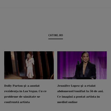
CATINE.RO
Dolly Parton și-a anulat
Jennifer Lopez și-a etalat
rezidența în Las Vegas. Cu ce
abdomenul tonifiat la 56 de ani.
probleme de sănătate se
Ce imagini a postat artista în
confruntă artista
mediul online