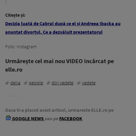
Citește și:
Decizia luată de Cabral după ce el și Andreea Ibacka au
anunțat divorțul. Ce a dezvăluit prezentatorul
Foto: Instagram
Urmăreşte cel mai nou VIDEO incărcat pe
elle.ro
delia
people
stiri vedete
vedete
Daca ti-a placut acest articol, urmareste ELLE.ro pe
GOOGLE NEWS
sau pe
FACEBOOK