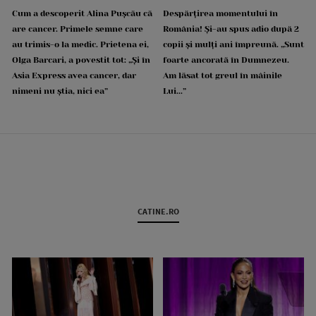
Cum a descoperit Alina Pușcău că
Despărțirea momentului în
are cancer. Primele semne care
România! Și-au spus adio după 2
au trimis-o la medic. Prietena ei,
copii și mulți ani împreună. „Sunt
Olga Barcari, a povestit tot: „Și în
foarte ancorată în Dumnezeu.
Asia Express avea cancer, dar
Am lăsat tot greul în mâinile
nimeni nu știa, nici ea”
Lui...”
CATINE.RO