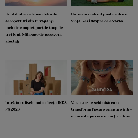
Unul dintre cele mai folosite
Un vecin instruit poate salva o
aeroporturi din Europa își
viață. Vezi despre ce e vorba
închide complet porțile timp de
trei luni. Milioane de pasageri,
afectați
Intră în culisele noii colecții IKEA
Vara care te schimbă: cum
PS 2026
transformi fiecare amintire într-
o poveste pe care o porți cu tine