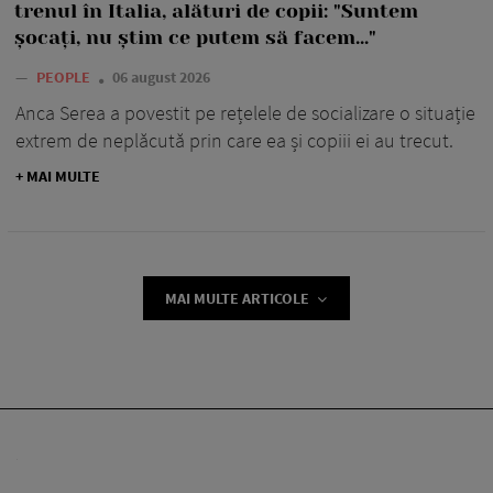
trenul în Italia, alături de copii: "Suntem
șocați, nu știm ce putem să facem..."
—
PEOPLE
06 august 2026
Anca Serea a povestit pe rețelele de socializare o situație
extrem de neplăcută prin care ea și copiii ei au trecut.
+ MAI MULTE
MAI MULTE ARTICOLE