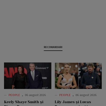
RECOMANDARI
—
PEOPLE
06 august 2026
—
PEOPLE
06 august 2026
Keely Shaye Smith și
Lily James și Lucas