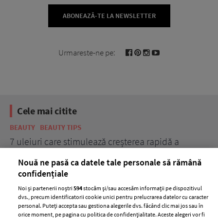
ABONEAZĂ-TE LA NEWSLETTER
Urmareste-ne pe:
Cele mai citite
BEAUTY
BEAUTY TIPS
BE
țe
7 uleiuri care stimulează creșterea rapidă a
Ce
părului
de
Nouă ne pasă ca datele tale personale să rămână
confidențiale
Noi și partenerii noștri
594
stocăm și/sau accesăm informații pe dispozitivul
dvs., precum identificatorii cookie unici pentru prelucrarea datelor cu caracter
personal. Puteți accepta sau gestiona alegerile dvs. făcând clic mai jos sau în
orice moment, pe pagina cu politica de confidențialitate. Aceste alegeri vor fi