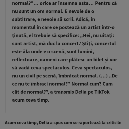
normal?”… orice ar însemna asta… Pentru că
nu sunt un om normal. E nevoie de o
subtitrare, e nevoie să scrii. Adică, în
momentul în care se postează un artist într-o
ținută, el trebuie să specifice: „Hei, nu uitați:
sunt artist, mă duc la concert.' Știți, concertul
este ăla unde e o scenă, sunt lumini,
reflectoare, oameni care plătesc un bilet și vor
să vadă ceva spectaculos. Ceva spectaculos,
nu un civil pe scenă, îmbrăcat normal. (…) „De
ce nu te îmbraci normal?” Normal cum? Cam
cât de normal?”, a transmis Delia pe TikTok
acum ceva timp.
Acum ceva timp, Delia a spus cum se raportează la criticile