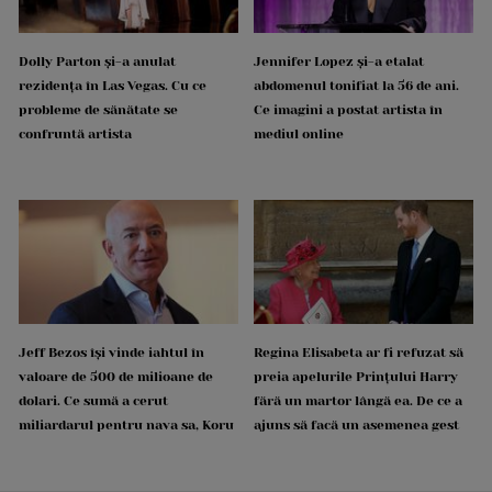
Dolly Parton și-a anulat
Jennifer Lopez și-a etalat
rezidența în Las Vegas. Cu ce
abdomenul tonifiat la 56 de ani.
probleme de sănătate se
Ce imagini a postat artista în
confruntă artista
mediul online
Jeff Bezos își vinde iahtul în
Regina Elisabeta ar fi refuzat să
valoare de 500 de milioane de
preia apelurile Prințului Harry
dolari. Ce sumă a cerut
fără un martor lângă ea. De ce a
miliardarul pentru nava sa, Koru
ajuns să facă un asemenea gest