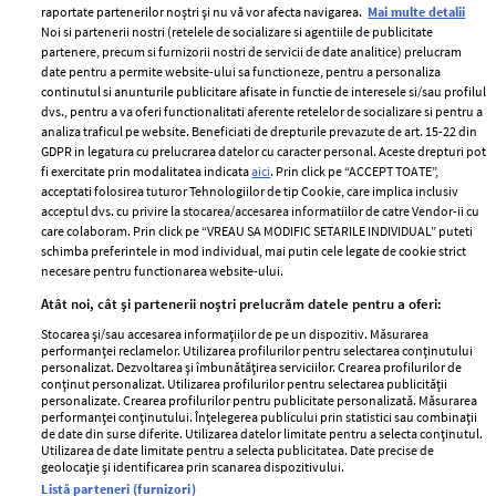
raportate partenerilor noștri și nu vă vor afecta navigarea.
Mai multe detalii
Noi si partenerii nostri (retelele de socializare si agentiile de publicitate
partenere, precum si furnizorii nostri de servicii de date analitice) prelucram
ELLE Style Awards
Termeni si conditii
date pentru a permite website-ului sa functioneze, pentru a personaliza
2024
continutul si anunturile publicitare afisate in functie de interesele si/sau profilul
Politica de
dvs., pentru a va oferi functionalitati aferente retelelor de socializare si pentru a
Despre ELLE
confidențialitate
analiza traficul pe website. Beneficiati de drepturile prevazute de art. 15-22 din
Romania
GDPR in legatura cu prelucrarea datelor cu caracter personal. Aceste drepturi pot
Politica de cookies
fi exercitate prin modalitatea indicata
aici
. Prin click pe “ACCEPT TOATE”,
Contact
Publicitate
acceptati folosirea tuturor Tehnologiilor de tip Cookie, care implica inclusiv
acceptul dvs. cu privire la stocarea/accesarea informatiilor de catre Vendor-ii cu
Abonamente
care colaboram. Prin click pe “VREAU SA MODIFIC SETARILE INDIVIDUAL” puteti
schimba preferintele in mod individual, mai putin cele legate de cookie strict
necesare pentru functionarea website-ului.
Stiri
Libertatea pentru
Atât noi, cât și partenerii noștri prelucrăm datele pentru a oferi:
femei
GSP
Stocarea și/sau accesarea informațiilor de pe un dispozitiv. Măsurarea
Viva
performanței reclamelor. Utilizarea profilurilor pentru selectarea conținutului
Unica
personalizat. Dezvoltarea și îmbunătățirea serviciilor. Crearea profilurilor de
Avantaje
conținut personalizat. Utilizarea profilurilor pentru selectarea publicității
Baby
personalizate. Crearea profilurilor pentru publicitate personalizată. Măsurarea
Retete practice
performanței conținutului. Înțelegerea publicului prin statistici sau combinații
Retete
de date din surse diferite. Utilizarea datelor limitate pentru a selecta conținutul.
Utilizarea de date limitate pentru a selecta publicitatea. Date precise de
geolocație și identificarea prin scanarea dispozitivului.
Pariază responsabil! Decizia ONJN nr. 821/25.09.2025.
Listă parteneri (furnizori)