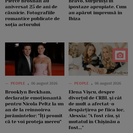
Pierce Brosnan au
Bravo, surprinși în
aniversat 25 de ani de
ipostaze apropiate. Cum
căsnicie. Fotografiile
au apărut împreună în
romantice publicate de
Ibiza
soția actorului
—
PEOPLE
06 august 2026
—
PEOPLE
06 august 2026
Brooklyn Beckham,
Elena Vîșcu, despre
declarație emoționantă
divorțul de CRBL și cât
pentru Nicola Peltz la un
de mult a afectat-o
an de la reînnoirea
despărțirea pe fiica lor,
jurămintelor: "Îți promit
Alessia: "A fost rău, și
că te voi proteja mereu"
mutatul în Chișinău a
fost..."