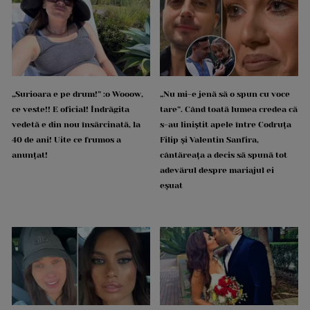
„Surioara e pe drum!” :o Wooow,
„Nu mi-e jenă să o spun cu voce
ce veste!! E oficial! Îndrăgita
tare”. Când toată lumea credea că
vedetă e din nou însărcinată, la
s-au liniștit apele între Codruța
40 de ani! Uite ce frumos a
Filip și Valentin Sanfira,
anunțat!
cântăreața a decis să spună tot
adevărul despre mariajul ei
eșuat