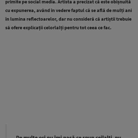
primite pe social media. Artista a precizat că este obișnuită
cu expunerea, având în vedere faptul că se află de mulți ani
în lumina reflectoarelor, dar nu consideră că artiștii trebuie
să ofere explicații celorlalți pentru tot ceea ce fac.
„De multe ori nu îmi pasă ce spun ceilalţi, nu