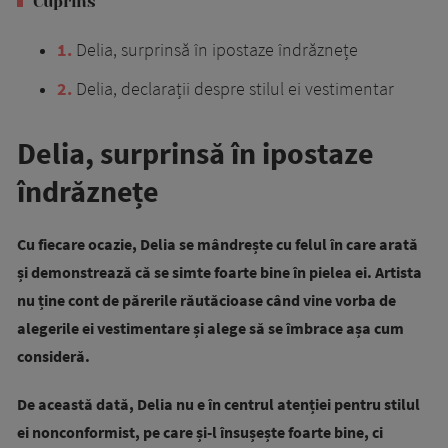
Cuprins
1
Delia, surprinsă în ipostaze îndrăznețe
2
Delia, declarații despre stilul ei vestimentar
Delia, surprinsă în ipostaze
îndrăznețe
Cu fiecare ocazie, Delia se mândrește cu felul în care arată
și demonstrează că se simte foarte bine în pielea ei. Artista
nu ține cont de părerile răutăcioase când vine vorba de
alegerile ei vestimentare și alege să se îmbrace așa cum
consideră.
De această dată, Delia nu e în centrul atenției pentru stilul
ei nonconformist, pe care și-l însușește foarte bine, ci