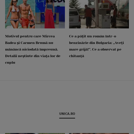
Motivul pentru care Mircea
Ce a pățit un român într-o
Badea și Carmen Brumă nu
benzinărie din Bulgaria: „Aveți
mănâncă niciodată împreună.
mare grijă!”. Ce a observat pe
Detalii neștiute din viața lor de
chitanță
cuplu
UNICA.RO