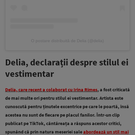
O postare distribuită de Delia (@delia)
Delia, declarații despre stilul ei
vestimentar
Delia, care recent a colaborat cu Irina Rimes
, a fost criticată
de mai multe ori pentru stilul ei vestimentar. Artista este
cunoscută pentru ținutele excentrice pe care le poartă, însă
acestea nu sunt de fiecare pe placul fanilor. Într-un clip
publicat pe TikTok, cântăreața a răspuns acestor critici,
spunând că prin natura meseriei sale
abordează un stil mai