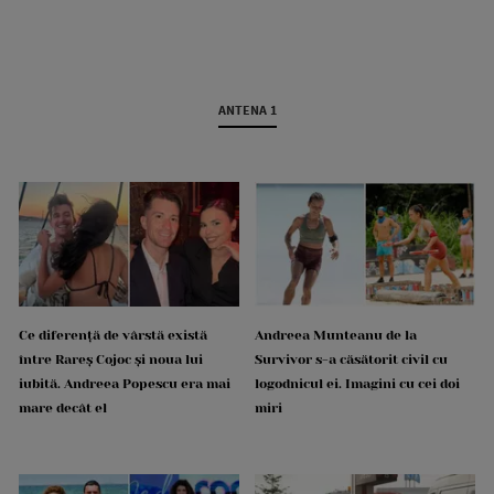
ANTENA 1
Ce diferență de vârstă există
Andreea Munteanu de la
între Rareș Cojoc și noua lui
Survivor s-a căsătorit civil cu
iubită. Andreea Popescu era mai
logodnicul ei. Imagini cu cei doi
mare decât el
miri