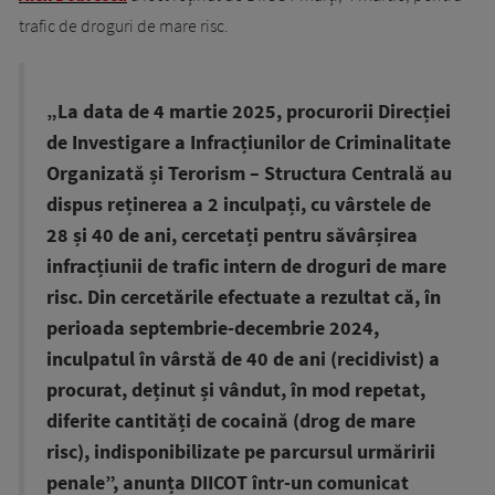
trafic de droguri de mare risc.
„La data de 4 martie 2025, procurorii Direcției
de Investigare a Infracțiunilor de Criminalitate
Organizată și Terorism – Structura Centrală au
dispus reținerea a 2 inculpați, cu vârstele de
28 și 40 de ani, cercetați pentru săvârșirea
infracțiunii de trafic intern de droguri de mare
risc. Din cercetările efectuate a rezultat că, în
perioada septembrie-decembrie 2024,
inculpatul în vârstă de 40 de ani (recidivist) a
procurat, deținut și vândut, în mod repetat,
diferite cantități de cocaină (drog de mare
risc), indisponibilizate pe parcursul urmăririi
penale”, anunța DIICOT într-un comunicat