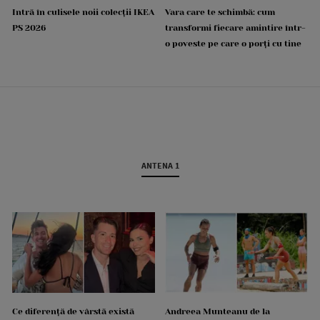
Intră în culisele noii colecții IKEA
Vara care te schimbă: cum
PS 2026
transformi fiecare amintire într-
o poveste pe care o porți cu tine
ANTENA 1
Ce diferență de vârstă există
Andreea Munteanu de la