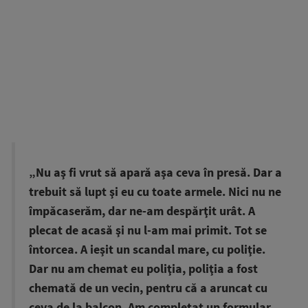
„Nu aş fi vrut să apară aşa ceva în presă. Dar a
trebuit să lupt şi eu cu toate armele. Nici nu ne
împăcaserăm, dar ne-am despărţit urât. A
plecat de acasă şi nu l-am mai primit. Tot se
întorcea. A ieşit un scandal mare, cu poliţie.
Dar nu am chemat eu poliţia, poliţia a fost
chemată de un vecin, pentru că a aruncat cu
ceva de la balcon. Am completat un formular