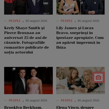
—
PEOPLE
06 august 2026
—
PEOPLE
06 august 2026
Keely Shaye Smith și
Lily James și Lucas
Pierce Brosnan au
Bravo, surprinși în
aniversat 25 de ani de
ipostaze apropiate. Cum
căsnicie. Fotografiile
au apărut împreună în
romantice publicate de
Ibiza
soția actorului
—
PEOPLE
06 august 2026
—
PEOPLE
06 august 2026
Brooklyn Beckham,
Elena Vîșcu, despre