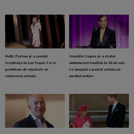
Dolly Parton și-a anulat
Jennifer Lopez și-a etalat
rezidența în Las Vegas. Cu ce
abdomenul tonifiat la 56 de ani.
probleme de sănătate se
Ce imagini a postat artista în
confruntă artista
mediul online