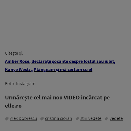
Citește și:
Amber Rose, declarații șocante despre fostul său iubit,
Kanye West: „Plângeam și mă certam cu el
Foto: Instagram
Urmăreşte cel mai nou VIDEO incărcat pe
elle.ro
Alex Dobrescu
cristina cioran
stiri vedete
vedete