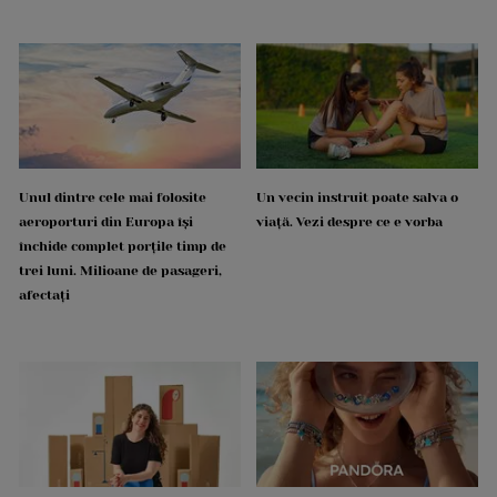
Unul dintre cele mai folosite
Un vecin instruit poate salva o
aeroporturi din Europa își
viață. Vezi despre ce e vorba
închide complet porțile timp de
trei luni. Milioane de pasageri,
afectați