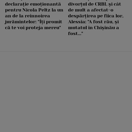
declarație emoționantă
divorțul de CRBL și cât
pentru Nicola Peltz la un
de mult a afectat-o
an de la reînnoirea
despărțirea pe fiica lor,
jurămintelor: "Îți promit
Alessia: "A fost rău, și
că te voi proteja mereu"
mutatul în Chișinău a
fost..."