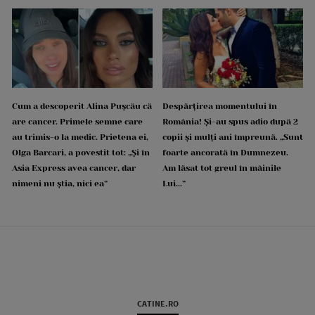
Cum a descoperit Alina Pușcău că
Despărțirea momentului în
are cancer. Primele semne care
România! Și-au spus adio după 2
au trimis-o la medic. Prietena ei,
copii și mulți ani împreună. „Sunt
Olga Barcari, a povestit tot: „Și în
foarte ancorată în Dumnezeu.
Asia Express avea cancer, dar
Am lăsat tot greul în mâinile
nimeni nu știa, nici ea”
Lui...”
CATINE.RO