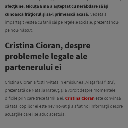
afecțiune. Micuța Ema a așteptat cu nerăbdare să își
cunoască frățiorul și să-l primească acasă.
Vedeta a
împărtășit vestea cu fanii săi pe rețelele sociale, prezentându-l
pe nou-născut.
Cristina Cioran, despre
problemele legale ale
partenerului ei
Cristina Cioran a fost invitată în emisiunea „Viața fără filtru”,
prezentată de Natalia Mateuț, și a vorbit despre momentele
dificile prin care trece familia ei.
Cristina Cioran
este convinsă
că tatăl copiilor ei este nevinovat și a aflat noi informații despre
acuzațiile care i se aduc acestuia.