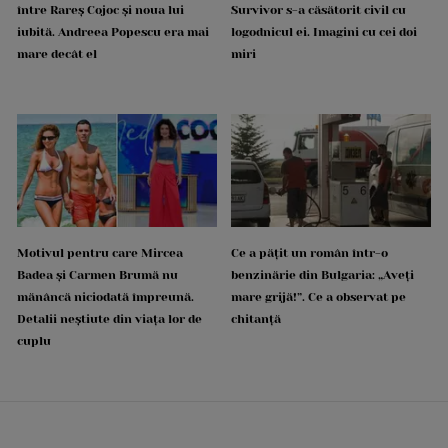
între Rareș Cojoc și noua lui
Survivor s-a căsătorit civil cu
iubită. Andreea Popescu era mai
logodnicul ei. Imagini cu cei doi
mare decât el
miri
Motivul pentru care Mircea
Ce a pățit un român într-o
Badea și Carmen Brumă nu
benzinărie din Bulgaria: „Aveți
mănâncă niciodată împreună.
mare grijă!”. Ce a observat pe
Detalii neștiute din viața lor de
chitanță
cuplu