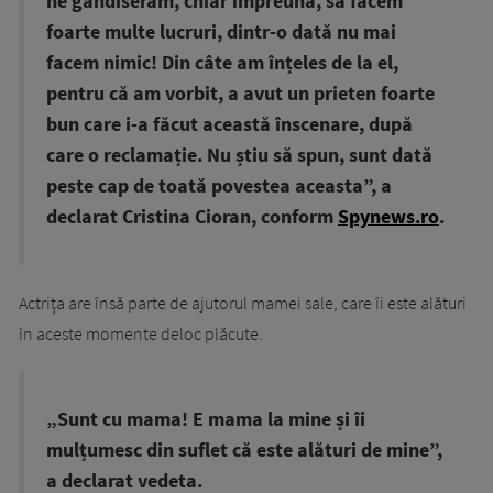
ne gândiserăm, chiar împreună, să facem
foarte multe lucruri, dintr-o dată nu mai
facem nimic! Din câte am înțeles de la el,
pentru că am vorbit, a avut un prieten foarte
bun care i-a făcut această înscenare, după
care o reclamație. Nu știu să spun, sunt dată
peste cap de toată povestea aceasta”, a
declarat Cristina Cioran, conform
Spynews.ro
.
Actrița are însă parte de ajutorul mamei sale, care îi este alături
în aceste momente deloc plăcute.
„Sunt cu mama! E mama la mine și îi
mulțumesc din suflet că este alături de mine”,
a declarat vedeta.