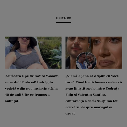
UNICA.RO
„Surioara e pe drum!” :o Wooow,
„Nu mi-e jenă să o spun cu voce
ce veste!! E oficial! Îndrăgita
tare”. Când toată lumea credea că
vedetă e din nou însărcinată, la
s-au liniștit apele între Codruța
40 de ani! Uite ce frumos a
Filip și Valentin Sanfira,
anunțat!
cântăreața a decis să spună tot
adevărul despre mariajul ei
eșuat