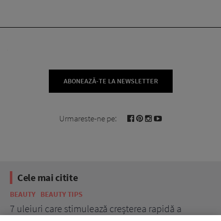
ABONEAZĂ-TE LA NEWSLETTER
Urmareste-ne pe:
Cele mai citite
BEAUTY
BEAUTY TIPS
BE
țe
7 uleiuri care stimulează creșterea rapidă a
Ce