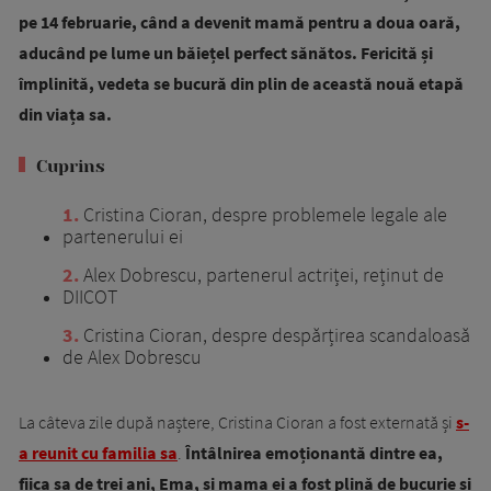
pe 14 februarie, când a devenit mamă pentru a doua oară,
aducând pe lume un băiețel perfect sănătos. Fericită și
împlinită, vedeta se bucură din plin de această nouă etapă
din viața sa.
Cuprins
1
Cristina Cioran, despre problemele legale ale
partenerului ei
2
Alex Dobrescu, partenerul actriței, reținut de
DIICOT
3
Cristina Cioran, despre despărțirea scandaloasă
de Alex Dobrescu
La câteva zile după naștere, Cristina Cioran a fost externată și
s-
a reunit cu familia sa
.
Întâlnirea emoționantă dintre ea,
fiica sa de trei ani, Ema, și mama ei a fost plină de bucurie și