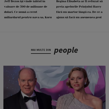
Jeff Bezos își vinde iahtul în
Regina Elisabeta ar fi refuzat să
valoare de 500 de milioane de
preia apelurile Prințului Harry
dolari. Ce sumă a cerut
fără un martor lângă ea. De ce a
miliardarul pentru nava sa, Koru
ajuns să facă un asemenea gest
people
MAI MULTE DIN