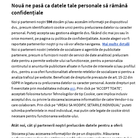
părului
de
Nouă ne pasă ca datele tale personale să rămână
confidențiale
Noi și partenerii noștri
594
stocăm și/sau accesăm informații pe dispozitivul
dvs., precum identificatorii cookie unici pentru prelucrarea datelor cu caracter
personal. Puteți accepta sau gestiona alegerile dvs. făcând clic mai jos sau în
orice moment, pe pagina cu politica de confidențialitate. Aceste alegeri vor fi
raportate partenerilor noștri și nu vă vor afecta navigarea.
Mai multe detalii
Noi si partenerii nostri (retelele de socializare si agentiile de publicitate
partenere, precum si furnizorii nostri de servicii de date analitice) prelucram
ELLE Style Awards
Termeni si conditii
date pentru a permite website-ului sa functioneze, pentru a personaliza
2024
continutul si anunturile publicitare afisate in functie de interesele si/sau profilul
Politica de
dvs., pentru a va oferi functionalitati aferente retelelor de socializare si pentru a
Despre ELLE
confidențialitate
analiza traficul pe website. Beneficiati de drepturile prevazute de art. 15-22 din
Romania
GDPR in legatura cu prelucrarea datelor cu caracter personal. Aceste drepturi pot
Politica de cookies
fi exercitate prin modalitatea indicata
aici
. Prin click pe “ACCEPT TOATE”,
Contact
Publicitate
acceptati folosirea tuturor Tehnologiilor de tip Cookie, care implica inclusiv
acceptul dvs. cu privire la stocarea/accesarea informatiilor de catre Vendor-ii cu
Abonamente
care colaboram. Prin click pe “VREAU SA MODIFIC SETARILE INDIVIDUAL” puteti
schimba preferintele in mod individual, mai putin cele legate de cookie strict
necesare pentru functionarea website-ului.
Stiri
Libertatea pentru
Atât noi, cât și partenerii noștri prelucrăm datele pentru a oferi:
femei
GSP
Stocarea și/sau accesarea informațiilor de pe un dispozitiv. Măsurarea
Viva