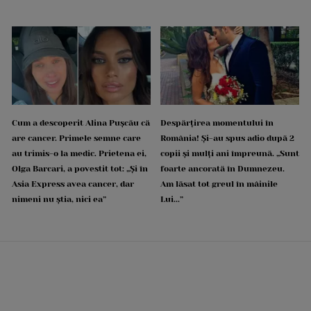
Cum a descoperit Alina Pușcău că
Despărțirea momentului în
are cancer. Primele semne care
România! Și-au spus adio după 2
au trimis-o la medic. Prietena ei,
copii și mulți ani împreună. „Sunt
Olga Barcari, a povestit tot: „Și în
foarte ancorată în Dumnezeu.
Asia Express avea cancer, dar
Am lăsat tot greul în mâinile
nimeni nu știa, nici ea”
Lui...”