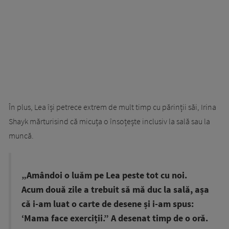
În plus, Lea își petrece extrem de mult timp cu părinții săi, Irina
Shayk mărturisind că micuța o însoțește inclusiv la sală sau la
muncă.
„Amândoi o luăm pe Lea peste tot cu noi.
Acum două zile a trebuit să mă duc la sală, așa
că i-am luat o carte de desene și i-am spus:
‘Mama face exerciții.” A desenat timp de o oră.