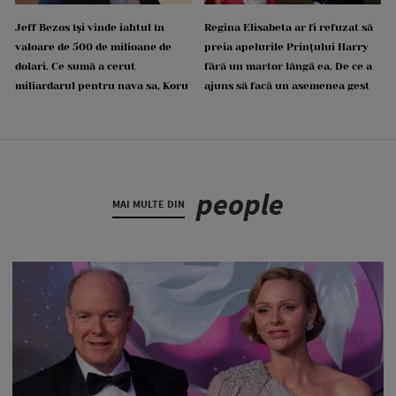
Jeff Bezos își vinde iahtul în
Regina Elisabeta ar fi refuzat să
valoare de 500 de milioane de
preia apelurile Prințului Harry
dolari. Ce sumă a cerut
fără un martor lângă ea. De ce a
miliardarul pentru nava sa, Koru
ajuns să facă un asemenea gest
people
MAI MULTE DIN