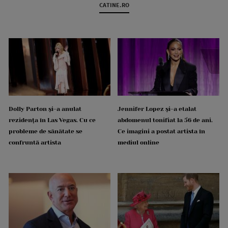
CATINE.RO
Dolly Parton și-a anulat
Jennifer Lopez și-a etalat
rezidența în Las Vegas. Cu ce
abdomenul tonifiat la 56 de ani.
probleme de sănătate se
Ce imagini a postat artista în
confruntă artista
mediul online