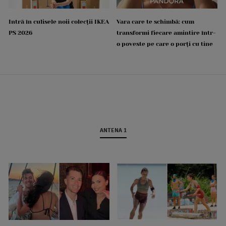
Intră în culisele noii colecții IKEA
Vara care te schimbă: cum
PS 2026
transformi fiecare amintire într-
o poveste pe care o porți cu tine
ANTENA 1