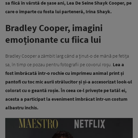
sa fiică în vârstă de șase ani, Lea De Seine Shayk Cooper, pe
care o împarte cu fosta lui parteneră, Irina Shayk.
Bradley Cooper, imagini
emoționante cu fiica lui
Bradley Cooper a zâmbit larg când a ținut-o de mână pe fetița
sa, în timp ce pozau pentru fotografii pe covorul roșu.
Lea a
fost îmbrăcată într-o rochie cu imprimeu animal print și
pantofi cu toc mic aurii strălucitor și și-a accesorizat look-ul
colorat cu o geantă roșie. În ceea ce-l privește pe tatăl ei,
acesta a participat la eveniment îmbrăcat într-un costum
albastru închis.