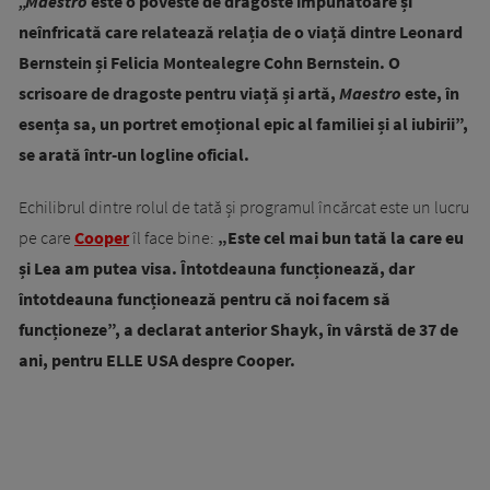
„Maestro
este o poveste de dragoste impunătoare și
neînfricată care relatează relația de o viață dintre Leonard
Bernstein și Felicia Montealegre Cohn Bernstein. O
scrisoare de dragoste pentru viață și artă,
Maestro
este, în
esența sa, un portret emoțional epic al familiei și al iubirii”,
se arată într-un logline oficial.
Echilibrul dintre rolul de tată și programul încărcat este un lucru
pe care
Cooper
îl face bine:
„Este cel mai bun tată la care eu
și Lea am putea visa. Întotdeauna funcționează, dar
întotdeauna funcționează pentru că noi facem să
funcționeze”, a declarat anterior Shayk, în vârstă de 37 de
ani, pentru ELLE USA despre Cooper.