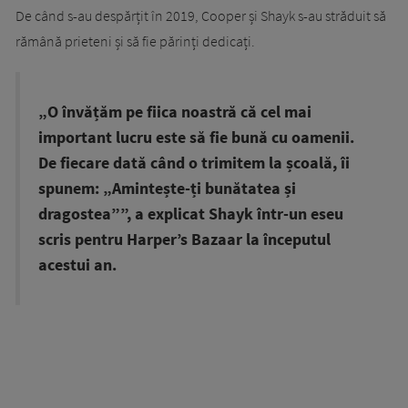
De când s-au despărțit în 2019, Cooper și Shayk s-au străduit să
rămână prieteni și să fie părinți dedicați.
„O învățăm pe fiica noastră că cel mai
important lucru este să fie bună cu oamenii.
De fiecare dată când o trimitem la școală, îi
spunem: „Amintește-ți bunătatea și
dragostea””, a explicat Shayk într-un eseu
scris pentru Harper’s Bazaar la începutul
acestui an.