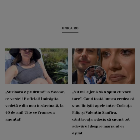
UNICA.RO
„Surioara e pe drum!” :o Wooow,
„Nu mi-e jenă să o spun cu voce
ce veste!! E oficial! Îndrăgita
tare”. Când toată lumea credea că
vedetă e din nou însărcinată, la
s-au liniștit apele între Codruța
40 de ani! Uite ce frumos a
Filip și Valentin Sanfira,
anunțat!
cântăreața a decis să spună tot
adevărul despre mariajul ei
eșuat