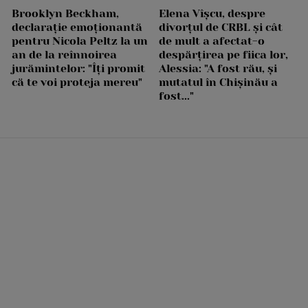
Brooklyn Beckham,
Elena Vîșcu, despre
declarație emoționantă
divorțul de CRBL și cât
pentru Nicola Peltz la un
de mult a afectat-o
an de la reînnoirea
despărțirea pe fiica lor,
jurămintelor: "Îți promit
Alessia: "A fost rău, și
că te voi proteja mereu"
mutatul în Chișinău a
fost..."