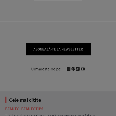
ABONEAZĂ-TE LA NEWSLETTER
Urmareste-ne pe:
Cele mai citite
BEAUTY
BEAUTY TIPS
BE