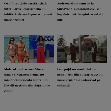
Ce diferență de vârstă există
Andreea Munteanu de la
între Rareș Cojoc și noua lui
Survivor s-a căsătorit civil cu
iubită. Andreea Popescu era mai
logodnicul ei. Imagini cu cei doi
mare decât el
miri
Motivul pentru care Mircea
Ce a pățit un român într-o
Badea și Carmen Brumă nu
benzinărie din Bulgaria: „Aveți
mănâncă niciodată împreună.
mare grijă!”. Ce a observat pe
Detalii neștiute din viața lor de
chitanță
cuplu