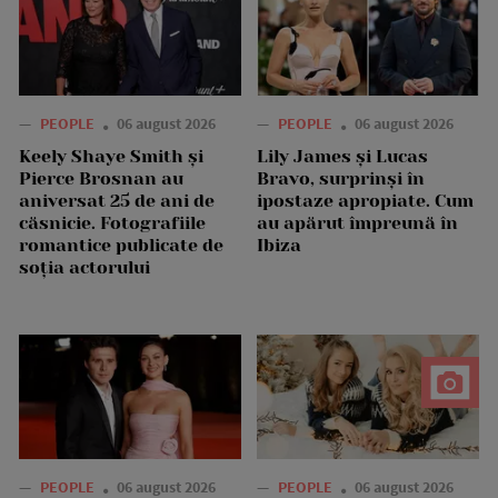
—
PEOPLE
06 august 2026
—
PEOPLE
06 august 2026
Keely Shaye Smith și
Lily James și Lucas
Pierce Brosnan au
Bravo, surprinși în
aniversat 25 de ani de
ipostaze apropiate. Cum
căsnicie. Fotografiile
au apărut împreună în
romantice publicate de
Ibiza
soția actorului
—
PEOPLE
06 august 2026
—
PEOPLE
06 august 2026