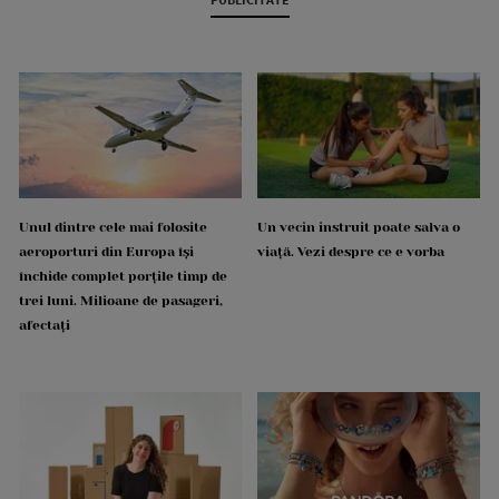
Unul dintre cele mai folosite
Un vecin instruit poate salva o
aeroporturi din Europa își
viață. Vezi despre ce e vorba
închide complet porțile timp de
trei luni. Milioane de pasageri,
afectați