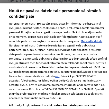
țe
7 uleiuri care stimulează creșterea rapidă a
Ce
părului
de
Nouă ne pasă ca datele tale personale să rămână
confidențiale
Noi și partenerii noștri
594
stocăm și/sau accesăm informații pe dispozitivul
dvs., precum identificatorii cookie unici pentru prelucrarea datelor cu caracter
personal. Puteți accepta sau gestiona alegerile dvs. făcând clic mai jos sau în
orice moment, pe pagina cu politica de confidențialitate. Aceste alegeri vor fi
raportate partenerilor noștri și nu vă vor afecta navigarea.
Mai multe detalii
Noi si partenerii nostri (retelele de socializare si agentiile de publicitate
partenere, precum si furnizorii nostri de servicii de date analitice) prelucram
ELLE Style Awards
Termeni si conditii
date pentru a permite website-ului sa functioneze, pentru a personaliza
2024
continutul si anunturile publicitare afisate in functie de interesele si/sau profilul
Politica de
dvs., pentru a va oferi functionalitati aferente retelelor de socializare si pentru a
Despre ELLE
confidențialitate
analiza traficul pe website. Beneficiati de drepturile prevazute de art. 15-22 din
Romania
GDPR in legatura cu prelucrarea datelor cu caracter personal. Aceste drepturi pot
Politica de cookies
fi exercitate prin modalitatea indicata
aici
. Prin click pe “ACCEPT TOATE”,
Contact
Publicitate
acceptati folosirea tuturor Tehnologiilor de tip Cookie, care implica inclusiv
acceptul dvs. cu privire la stocarea/accesarea informatiilor de catre Vendor-ii cu
Abonamente
care colaboram. Prin click pe “VREAU SA MODIFIC SETARILE INDIVIDUAL” puteti
schimba preferintele in mod individual, mai putin cele legate de cookie strict
necesare pentru functionarea website-ului.
Stiri
Libertatea pentru
Atât noi, cât și partenerii noștri prelucrăm datele pentru a oferi:
femei