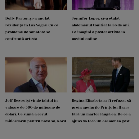
Dolly Parton și-a anulat
Jennifer Lopez și-a etalat
rezidența în Las Vegas. Cu ce
abdomenul tonifiat la 56 de ani.
probleme de sănătate se
Ce imagini a postat artista în
confruntă artista
mediul online
Jeff Bezos își vinde iahtul în
Regina Elisabeta ar fi refuzat să
valoare de 500 de milioane de
preia apelurile Prințului Harry
dolari. Ce sumă a cerut
fără un martor lângă ea. De ce a
miliardarul pentru nava sa, Koru
ajuns să facă un asemenea gest