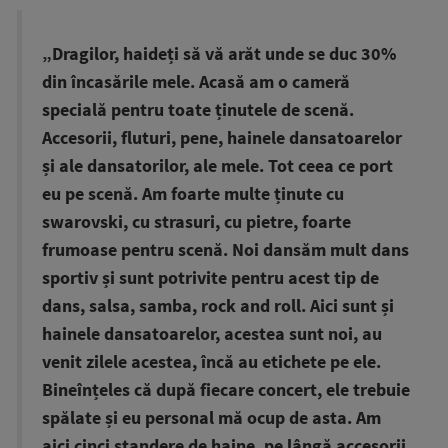
„Dragilor, haideți să vă arăt unde se duc 30%
din încasările mele. Acasă am o cameră
specială pentru toate ținutele de scenă.
Accesorii, fluturi, pene, hainele dansatoarelor
și ale dansatorilor, ale mele. Tot ceea ce port
eu pe scenă. Am foarte multe ținute cu
swarovski, cu strasuri, cu pietre, foarte
frumoase pentru scenă. Noi dansăm mult dans
sportiv și sunt potrivite pentru acest tip de
dans, salsa, samba, rock and roll. Aici sunt și
hainele dansatoarelor, acestea sunt noi, au
venit zilele acestea, încă au etichete pe ele.
Bineînțeles că după fiecare concert, ele trebuie
spălate și eu personal mă ocup de asta. Am
aici cinci standere de haine, pe lângă accesorii.