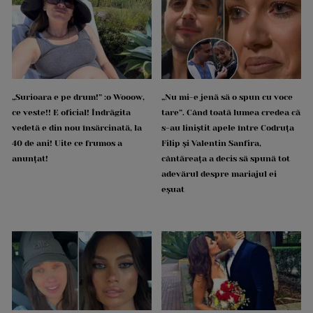
„Surioara e pe drum!” :o Wooow,
„Nu mi-e jenă să o spun cu voce
ce veste!! E oficial! Îndrăgita
tare”. Când toată lumea credea că
vedetă e din nou însărcinată, la
s-au liniștit apele între Codruța
40 de ani! Uite ce frumos a
Filip și Valentin Sanfira,
anunțat!
cântăreața a decis să spună tot
adevărul despre mariajul ei
eșuat