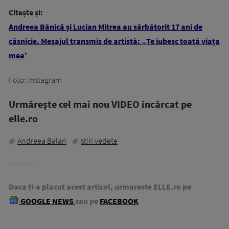
Citește și:
Andreea Bănică și Lucian Mitrea au sărbătorit 17 ani de
căsnicie. Mesajul transmis de artistă: „Te iubesc toată viața
mea'
Foto: Instagram
Urmăreşte cel mai nou VIDEO incărcat pe
elle.ro
Andreea Balan
stiri vedete
Daca ti-a placut acest articol, urmareste ELLE.ro pe
GOOGLE NEWS
sau pe
FACEBOOK