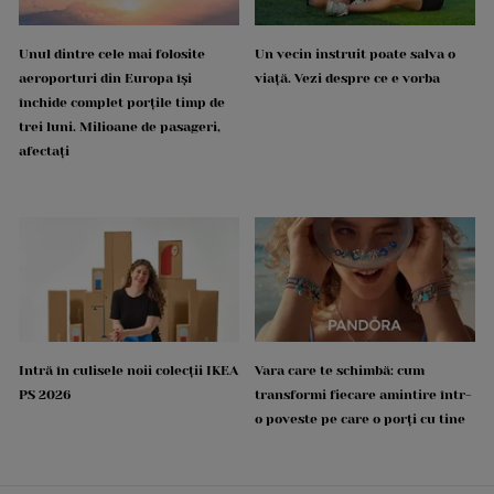
Unul dintre cele mai folosite
Un vecin instruit poate salva o
aeroporturi din Europa își
viață. Vezi despre ce e vorba
închide complet porțile timp de
trei luni. Milioane de pasageri,
afectați
Intră în culisele noii colecții IKEA
Vara care te schimbă: cum
PS 2026
transformi fiecare amintire într-
o poveste pe care o porți cu tine