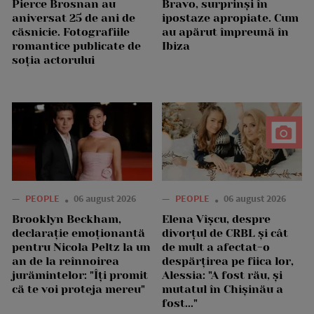
Pierce Brosnan au
Bravo, surprinși în
aniversat 25 de ani de
ipostaze apropiate. Cum
căsnicie. Fotografiile
au apărut împreună în
romantice publicate de
Ibiza
soția actorului
—
PEOPLE
06 august 2026
—
PEOPLE
06 august 2026
Brooklyn Beckham,
Elena Vîșcu, despre
declarație emoționantă
divorțul de CRBL și cât
pentru Nicola Peltz la un
de mult a afectat-o
an de la reînnoirea
despărțirea pe fiica lor,
jurămintelor: "Îți promit
Alessia: "A fost rău, și
că te voi proteja mereu"
mutatul în Chișinău a
fost..."