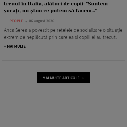
trenul în Italia, alături de copii: "Suntem
șocați, nu știm ce putem să facem..."
—
PEOPLE
06 august 2026
Anca Serea a povestit pe rețelele de socializare o situație
extrem de neplăcută prin care ea și copiii ei au trecut.
+ MAI MULTE
MAI MULTE ARTICOLE