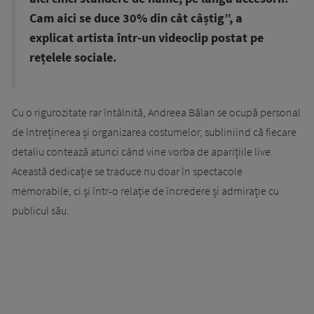
Cam aici se duce 30% din cât câștig”, a
explicat artista într-un videoclip postat pe
rețelele sociale.
Cu o rigurozitate rar întâlnită, Andreea Bălan se ocupă personal
de întreținerea și organizarea costumelor, subliniind că fiecare
detaliu contează atunci când vine vorba de aparițiile live.
Această dedicație se traduce nu doar în spectacole
memorabile, ci și într-o relație de încredere și admirație cu
publicul său.