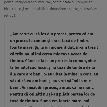
pentru recuperarea sumei, dar, confruntată cu complicații
birocratice și responsabilități financiare nejuste, a ales să se
retragă.
„Am cerut eu să ies din proces, pentru că era
un proces la comun și era o taxă de timbru
foarte mare. Și, la un moment dat, m-am trezit
că tribunalul îmi cerea mie taxa aceea de
timbru. Când se face un proces la comun, vine
tribunalul sau fiscul și ia taxa de timbru de la
ăla care are bani. S-au uitat la mine în cont, au
văzut că eu am bani și au vrut să îmi ia mie
banii. Am ieșit din proces, am zis că nu mai…
Pentru că ceilalți nu și-au plătit partea lor de
taxă de timbru. Suma era foarte mare, noi