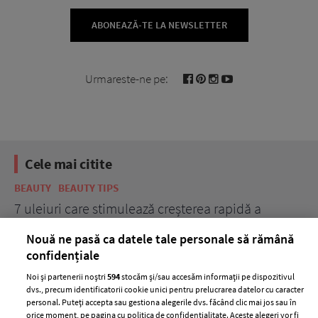
ABONEAZĂ-TE LA NEWSLETTER
Urmareste-ne pe:
Cele mai citite
BEAUTY
BEAUTY TIPS
BE
țe
7 uleiuri care stimulează creșterea rapidă a
Ce
părului
de
Nouă ne pasă ca datele tale personale să rămână
confidențiale
Noi și partenerii noștri
594
stocăm și/sau accesăm informații pe dispozitivul
dvs., precum identificatorii cookie unici pentru prelucrarea datelor cu caracter
personal. Puteți accepta sau gestiona alegerile dvs. făcând clic mai jos sau în
orice moment, pe pagina cu politica de confidențialitate. Aceste alegeri vor fi