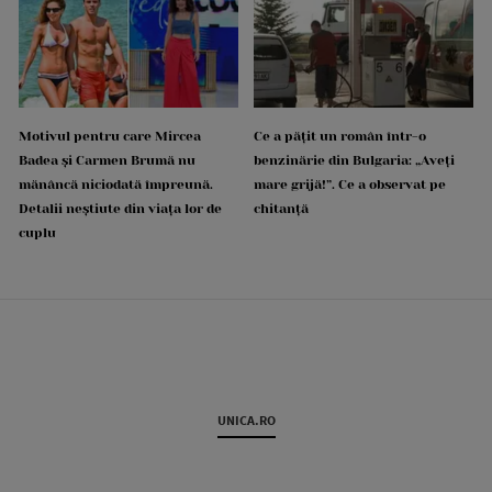
Motivul pentru care Mircea
Ce a pățit un român într-o
Badea și Carmen Brumă nu
benzinărie din Bulgaria: „Aveți
mănâncă niciodată împreună.
mare grijă!”. Ce a observat pe
Detalii neștiute din viața lor de
chitanță
cuplu
UNICA.RO