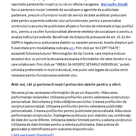
raportate partenerilor noștri și nu vă vor afecta navigarea.
Mai multe detalii
Noi si partenerii nostri (retelele de socializare si agentiile de publicitate
partenere, precum si furnizorii nostri de servicii de date analitice) prelucram
ELLE Style Awards
Termeni si conditii
date pentru a permite website-ului sa functioneze, pentru a personaliza
2024
continutul si anunturile publicitare afisate in functie de interesele si/sau profilul
Politica de
dvs., pentru a va oferi functionalitati aferente retelelor de socializare si pentru a
Despre ELLE
confidențialitate
analiza traficul pe website. Beneficiati de drepturile prevazute de art. 15-22 din
Romania
GDPR in legatura cu prelucrarea datelor cu caracter personal. Aceste drepturi pot
Politica de cookies
fi exercitate prin modalitatea indicata
aici
. Prin click pe “ACCEPT TOATE”,
Contact
Publicitate
acceptati folosirea tuturor Tehnologiilor de tip Cookie, care implica inclusiv
acceptul dvs. cu privire la stocarea/accesarea informatiilor de catre Vendor-ii cu
Abonamente
care colaboram. Prin click pe “VREAU SA MODIFIC SETARILE INDIVIDUAL” puteti
schimba preferintele in mod individual, mai putin cele legate de cookie strict
necesare pentru functionarea website-ului.
Stiri
Libertatea pentru
Atât noi, cât și partenerii noștri prelucrăm datele pentru a oferi:
femei
GSP
Stocarea și/sau accesarea informațiilor de pe un dispozitiv. Măsurarea
Viva
performanței reclamelor. Utilizarea profilurilor pentru selectarea conținutului
Unica
personalizat. Dezvoltarea și îmbunătățirea serviciilor. Crearea profilurilor de
Avantaje
conținut personalizat. Utilizarea profilurilor pentru selectarea publicității
Baby
personalizate. Crearea profilurilor pentru publicitate personalizată. Măsurarea
Retete practice
performanței conținutului. Înțelegerea publicului prin statistici sau combinații
Retete
de date din surse diferite. Utilizarea datelor limitate pentru a selecta conținutul.
Utilizarea de date limitate pentru a selecta publicitatea. Date precise de
geolocație și identificarea prin scanarea dispozitivului.
Pariază responsabil! Decizia ONJN nr. 821/25.09.2025.
Listă parteneri (furnizori)