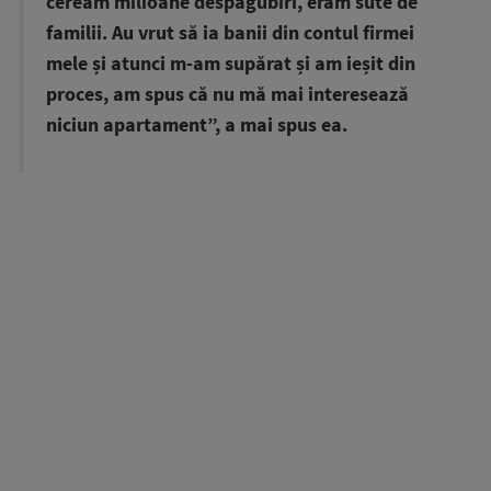
ceream milioane despăgubiri, eram sute de
familii. Au vrut să ia banii din contul firmei
mele și atunci m-am supărat și am ieșit din
proces, am spus că nu mă mai interesează
niciun apartament”, a mai spus ea.