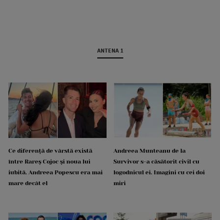
ANTENA 1
Ce diferență de vârstă există
Andreea Munteanu de la
între Rareș Cojoc și noua lui
Survivor s-a căsătorit civil cu
iubită. Andreea Popescu era mai
logodnicul ei. Imagini cu cei doi
mare decât el
miri