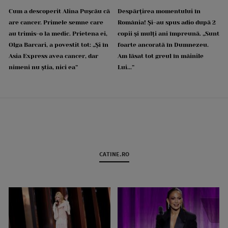
Cum a descoperit Alina Pușcău că
Despărțirea momentului în
are cancer. Primele semne care
România! Și-au spus adio după 2
au trimis-o la medic. Prietena ei,
copii și mulți ani împreună. „Sunt
Olga Barcari, a povestit tot: „Și în
foarte ancorată în Dumnezeu.
Asia Express avea cancer, dar
Am lăsat tot greul în mâinile
nimeni nu știa, nici ea”
Lui...”
CATINE.RO