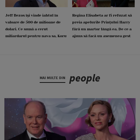
Jeff Bezos își vinde iahtul în
Regina Elisabeta ar fi refuzat să
valoare de 500 de milioane de
preia apelurile Prințului Harry
dolari. Ce sumă a cerut
fără un martor lângă ea. De ce a
miliardarul pentru nava sa, Koru
ajuns să facă un asemenea gest
people
MAI MULTE DIN