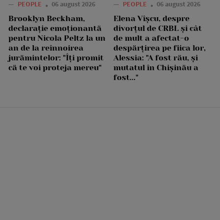
—
PEOPLE
06 august 2026
—
PEOPLE
06 august 2026
Brooklyn Beckham,
Elena Vîșcu, despre
declarație emoționantă
divorțul de CRBL și cât
pentru Nicola Peltz la un
de mult a afectat-o
an de la reînnoirea
despărțirea pe fiica lor,
jurămintelor: "Îți promit
Alessia: "A fost rău, și
că te voi proteja mereu"
mutatul în Chișinău a
fost..."