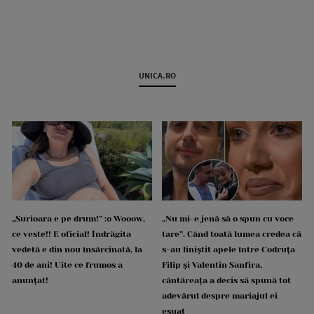
UNICA.RO
„Surioara e pe drum!” :o Wooow,
„Nu mi-e jenă să o spun cu voce
ce veste!! E oficial! Îndrăgita
tare”. Când toată lumea credea că
vedetă e din nou însărcinată, la
s-au liniștit apele între Codruța
40 de ani! Uite ce frumos a
Filip și Valentin Sanfira,
anunțat!
cântăreața a decis să spună tot
adevărul despre mariajul ei
eșuat