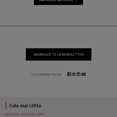
ABONEAZĂ-TE LA NEWSLETTER
Urmareste-ne pe:
Cele mai citite
BEAUTY
BEAUTY TIPS
BE