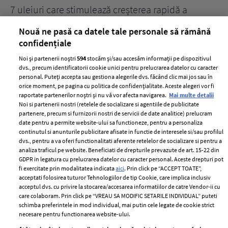
țe
7 uleiuri care stimulează creșterea rapidă a
Ce
părului
de
Nouă ne pasă ca datele tale personale să rămână
confidențiale
Noi și partenerii noștri
594
stocăm și/sau accesăm informații pe dispozitivul
dvs., precum identificatorii cookie unici pentru prelucrarea datelor cu caracter
personal. Puteți accepta sau gestiona alegerile dvs. făcând clic mai jos sau în
orice moment, pe pagina cu politica de confidențialitate. Aceste alegeri vor fi
raportate partenerilor noștri și nu vă vor afecta navigarea.
Mai multe detalii
Noi si partenerii nostri (retelele de socializare si agentiile de publicitate
partenere, precum si furnizorii nostri de servicii de date analitice) prelucram
ELLE Style Awards
Termeni si conditii
date pentru a permite website-ului sa functioneze, pentru a personaliza
2024
continutul si anunturile publicitare afisate in functie de interesele si/sau profilul
Politica de
dvs., pentru a va oferi functionalitati aferente retelelor de socializare si pentru a
Despre ELLE
confidențialitate
analiza traficul pe website. Beneficiati de drepturile prevazute de art. 15-22 din
Romania
GDPR in legatura cu prelucrarea datelor cu caracter personal. Aceste drepturi pot
Politica de cookies
fi exercitate prin modalitatea indicata
aici
. Prin click pe “ACCEPT TOATE”,
Contact
Publicitate
acceptati folosirea tuturor Tehnologiilor de tip Cookie, care implica inclusiv
acceptul dvs. cu privire la stocarea/accesarea informatiilor de catre Vendor-ii cu
Abonamente
care colaboram. Prin click pe “VREAU SA MODIFIC SETARILE INDIVIDUAL” puteti
schimba preferintele in mod individual, mai putin cele legate de cookie strict
necesare pentru functionarea website-ului.
Stiri
Libertatea pentru