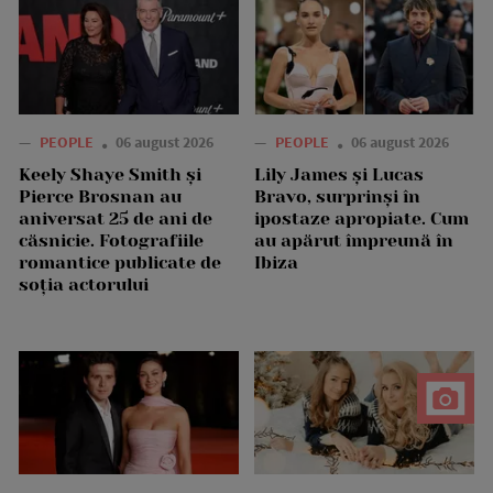
—
PEOPLE
06 august 2026
—
PEOPLE
06 august 2026
Keely Shaye Smith și
Lily James și Lucas
Pierce Brosnan au
Bravo, surprinși în
aniversat 25 de ani de
ipostaze apropiate. Cum
căsnicie. Fotografiile
au apărut împreună în
romantice publicate de
Ibiza
soția actorului