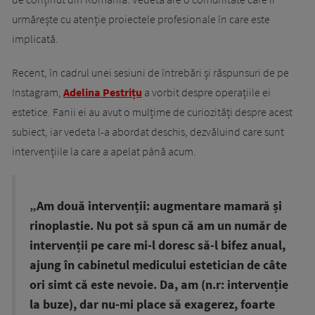
urmărește cu atenție proiectele profesionale în care este
implicată.
Recent, în cadrul unei sesiuni de întrebări și răspunsuri de pe
Instagram,
Adelina Pestrițu
a vorbit despre operațiile ei
estetice. Fanii ei au avut o mulțime de curiozități despre acest
subiect, iar vedeta l-a abordat deschis, dezvăluind care sunt
intervențiile la care a apelat până acum.
„Am două intervenții: augmentare mamară și
rinoplastie. Nu pot să spun că am un număr de
intervenții pe care mi-l doresc să-l bifez anual,
ajung în cabinetul medicului estetician de câte
ori simt că este nevoie. Da, am (n.r: intervenție
la buze), dar nu-mi place să exagerez, foarte