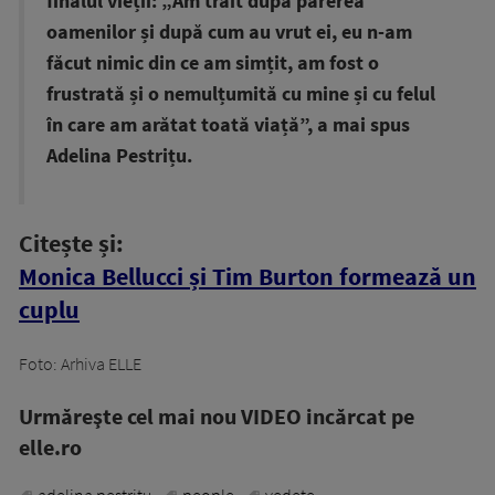
finalul vieții: „Am trăit după părerea
oamenilor și după cum au vrut ei, eu n-am
făcut nimic din ce am simțit, am fost o
frustrată și o nemulțumită cu mine și cu felul
în care am arătat toată viață”, a mai spus
Adelina Pestrițu.
Citește și:
Monica Bellucci și Tim Burton formează un
cuplu
Foto: Arhiva ELLE
Urmăreşte cel mai nou VIDEO incărcat pe
elle.ro