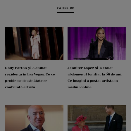
CATINE.RO
Dolly Parton și-a anulat
Jennifer Lopez și-a etalat
rezidența în Las Vegas. Cu ce
abdomenul tonifiat la 56 de ani.
probleme de sănătate se
Ce imagini a postat artista în
confruntă artista
mediul online