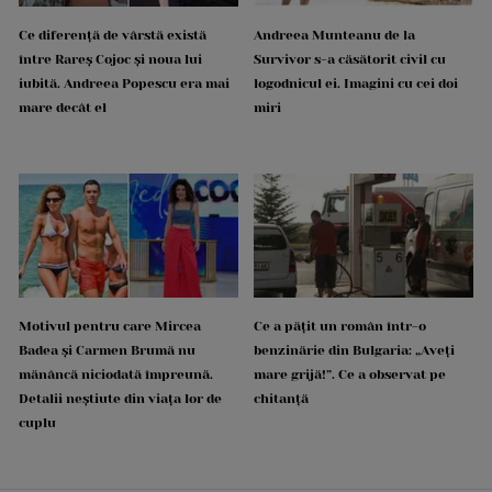
Ce diferență de vârstă există
Andreea Munteanu de la
între Rareș Cojoc și noua lui
Survivor s-a căsătorit civil cu
iubită. Andreea Popescu era mai
logodnicul ei. Imagini cu cei doi
mare decât el
miri
Motivul pentru care Mircea
Ce a pățit un român într-o
Badea și Carmen Brumă nu
benzinărie din Bulgaria: „Aveți
mănâncă niciodată împreună.
mare grijă!”. Ce a observat pe
Detalii neștiute din viața lor de
chitanță
cuplu