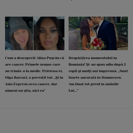
Cum a descoperit Alina Pușcău că
Despărțirea momentului în
are cancer. Primele semne care
România! Și-au spus adio după 2
au trimis-o la medic. Prietena ei,
copii și mulți ani împreună. „Sunt
Olga Barcari, a povestit tot: „Și în
foarte ancorată în Dumnezeu.
Asia Express avea cancer, dar
Am lăsat tot greul în mâinile
nimeni nu știa, nici ea”
Lui...”