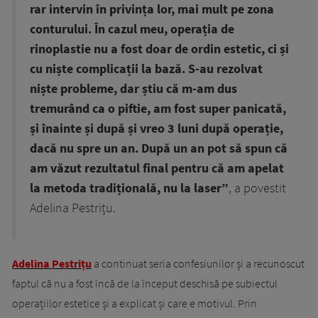
rar intervin în privința lor, mai mult pe zona
conturului. În cazul meu, operația de
rinoplastie nu a fost doar de ordin estetic, ci și
cu niște complicații la bază. S-au rezolvat
niște probleme, dar știu că m-am dus
tremurând ca o piftie, am fost super panicată,
și înainte și după și vreo 3 luni după operație,
dacă nu spre un an. După un an pot să spun că
am văzut rezultatul final pentru că am apelat
la metoda tradițională, nu la laser”
, a povestit
Adelina Pestrițu.
Adelina Pestrițu
a continuat seria confesiunilor și a recunoscut
faptul că nu a fost încă de la început deschisă pe subiectul
operațiilor estetice și a explicat și care e motivul. Prin