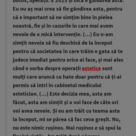
botox, operații. E 2023 și încă e gândirea asta.
Eu nu aș mai vrea să fie gândirea asta, pentru
că e important să ne simțim bine în pielea
noastră, fie și în cazurile în care mai avem
nevoie de o mică intervenție. (…) Eu n-am
simțit nevoia să fiu deschisă de la început
pentru că societatea în care trăim e gata să te
judece imediat pentru orice ai face, și mai ales
când e vorba despre operații
estetice
sunt
mulți care aruncă cu hate doar pentru că ți-ai
permis să intri în cabinetul medicului
estetician. (…) Este decizia mea, asta am
făcut, asta am simțit și o voi face de câte ori
voi avea nevoie. Și eu am trăit cu teama asta
la început, mi se părea că fac ceva greșit. Nu,
nu este nimic rușinos. Mai rușinos e să spui la