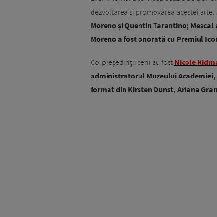
dezvoltarea și promovarea acestei arte.
Moreno și Quentin Tarantino; Mescal 
Moreno a fost onorată cu Premiul Ico
Co-președinții serii au fost
Nicole Kidm
administratorul Muzeului Academiei, Dr
format din Kirsten Dunst, Ariana Gra