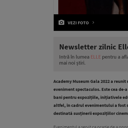
VEZI FOTO
Newsletter zilnic Ell
Intră în lumea
ELLE
pentru a afl
mai noi știri.
Academy Museum Gala 2022 a reunit n
eveniment spectaculos. Este cea de-a 
bani pentru expozițiile, inițiativele
altfel, în cadrul evenimentului a fost
destinată susținerii expozițiilor cinem
Evenimentul a servit ca ocazie de a onor