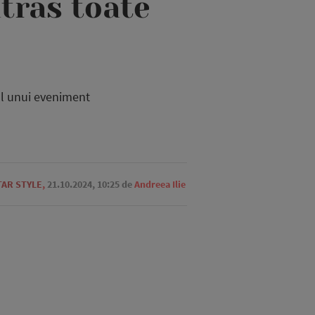
atras toate
l unui eveniment
TAR STYLE
,
21.10.2024, 10:25
de
Andreea Ilie