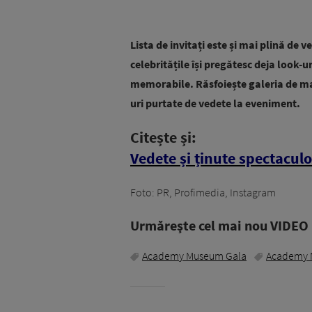
Lista de invitați este și mai plină de 
celebritățile își pregătesc deja look-u
memorabile. Răsfoiește galeria de ma
uri purtate de vedete la eveniment.
Citește și:
Vedete și ținute spectacul
Foto: PR, Profimedia, Instagram
Urmăreşte cel mai nou VIDEO i
Academy Museum Gala
Academy 