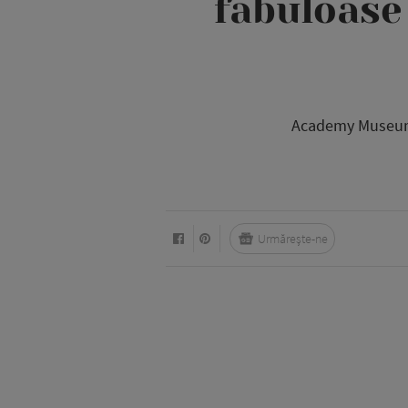
fabuloase 
Academy Museum G
Urmărește-ne