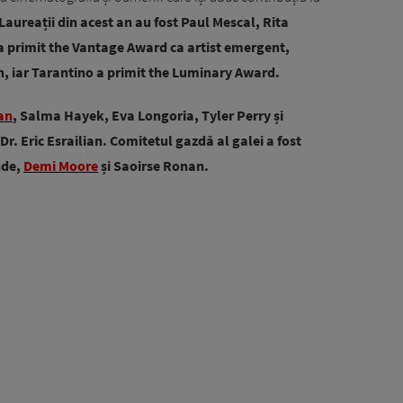
Laureații din acest an au fost Paul Mescal, Rita
a primit the Vantage Award ca artist emergent,
n, iar Tarantino a primit the Luminary Award.
an
, Salma Hayek, Eva Longoria, Tyler Perry și
. Eric Esrailian. Comitetul gazdă al galei a fost
nde,
Demi Moore
și Saoirse Ronan.