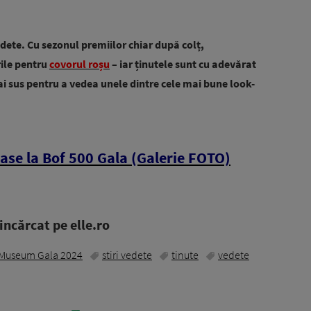
vedete. Cu sezonul premiilor chiar după colț,
rile pentru
covorul roșu
– iar ținutele sunt cu adevărat
i sus pentru a vedea unele dintre cele mai bune look-
oase la Bof 500 Gala (Galerie FOTO)
ncărcat pe elle.ro
Museum Gala 2024
stiri vedete
tinute
vedete