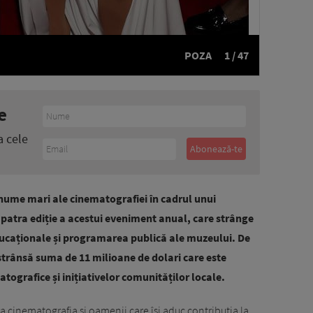
POZA
1 / 47
e
a cele
ume mari ale cinematografiei în cadrul unui
patra ediție a acestui eveniment anual, care strânge
 educaționale și programarea publică ale muzeului. De
 strânsă suma de 11 milioane de dolari care este
atografice și inițiativelor comunităților locale.
a cinematografia și oamenii care își aduc contribuția la