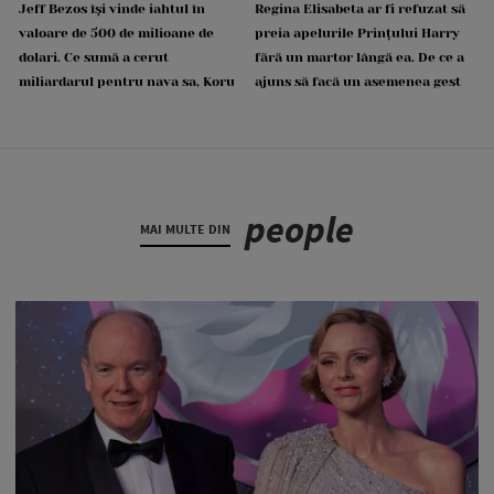
Jeff Bezos își vinde iahtul în
Regina Elisabeta ar fi refuzat să
valoare de 500 de milioane de
preia apelurile Prințului Harry
dolari. Ce sumă a cerut
fără un martor lângă ea. De ce a
miliardarul pentru nava sa, Koru
ajuns să facă un asemenea gest
people
MAI MULTE DIN