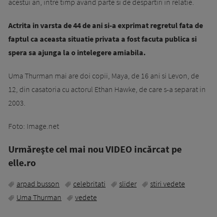
acestui an, intre timp avand parte si de despartiri in relatie.
Actrita in varsta de 44 de ani si-a exprimat regretul fata de
faptul ca aceasta situatie privata a fost facuta publica si
spera sa ajunga la o intelegere amiabila.
Uma Thurman mai are doi copii, Maya, de 16 ani si Levon, de
12, din casatoria cu actorul Ethan Hawke, de care s-a separat in
2003.
Foto: Image.net
Urmăreşte cel mai nou VIDEO incărcat pe
elle.ro
arpad busson
celebritati
slider
stiri vedete
Uma Thurman
vedete