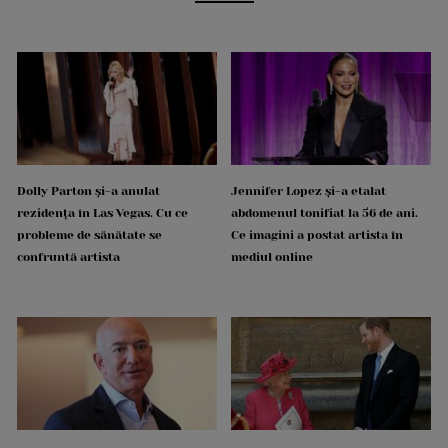
Dolly Parton și-a anulat
Jennifer Lopez și-a etalat
rezidența în Las Vegas. Cu ce
abdomenul tonifiat la 56 de ani.
probleme de sănătate se
Ce imagini a postat artista în
confruntă artista
mediul online