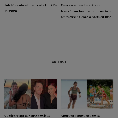
Intră în culisele noii colecții IKEA
Vara care te schimbă: cum
PS 2026
transformi fiecare amintire într-
o poveste pe care o porți cu tine
ANTENA 1
Ce diferență de vârstă există
Andreea Munteanu de la