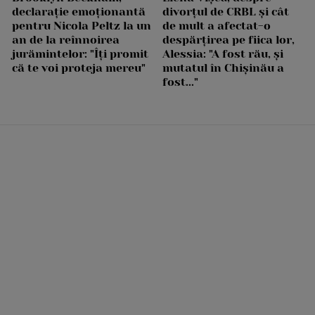
declarație emoționantă
divorțul de CRBL și cât
pentru Nicola Peltz la un
de mult a afectat-o
an de la reînnoirea
despărțirea pe fiica lor,
jurămintelor: "Îți promit
Alessia: "A fost rău, și
că te voi proteja mereu"
mutatul în Chișinău a
fost..."