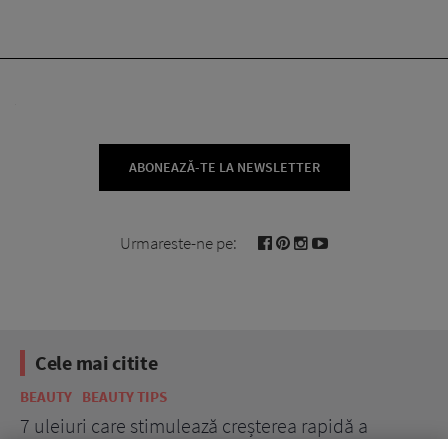
ABONEAZĂ-TE LA NEWSLETTER
Urmareste-ne pe:
Cele mai citite
BEAUTY
BEAUTY TIPS
BE
țe
7 uleiuri care stimulează creșterea rapidă a
Ce