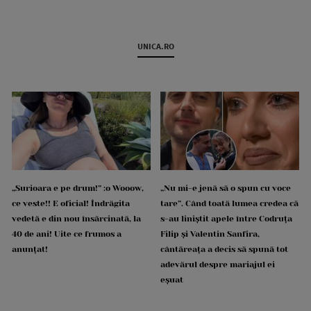
UNICA.RO
„Surioara e pe drum!” :o Wooow,
„Nu mi-e jenă să o spun cu voce
ce veste!! E oficial! Îndrăgita
tare”. Când toată lumea credea că
vedetă e din nou însărcinată, la
s-au liniștit apele între Codruța
40 de ani! Uite ce frumos a
Filip și Valentin Sanfira,
anunțat!
cântăreața a decis să spună tot
adevărul despre mariajul ei
eșuat