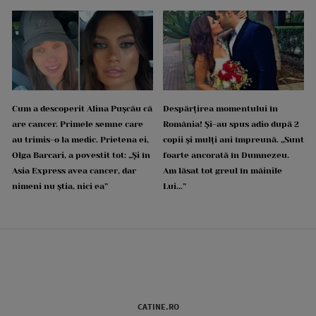
Cum a descoperit Alina Pușcău că
Despărțirea momentului în
are cancer. Primele semne care
România! Și-au spus adio după 2
au trimis-o la medic. Prietena ei,
copii și mulți ani împreună. „Sunt
Olga Barcari, a povestit tot: „Și în
foarte ancorată în Dumnezeu.
Asia Express avea cancer, dar
Am lăsat tot greul în mâinile
nimeni nu știa, nici ea”
Lui...”
CATINE.RO