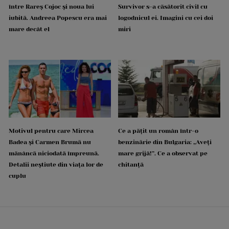
între Rareș Cojoc și noua lui
Survivor s-a căsătorit civil cu
iubită. Andreea Popescu era mai
logodnicul ei. Imagini cu cei doi
mare decât el
miri
Motivul pentru care Mircea
Ce a pățit un român într-o
Badea și Carmen Brumă nu
benzinărie din Bulgaria: „Aveți
mănâncă niciodată împreună.
mare grijă!”. Ce a observat pe
Detalii neștiute din viața lor de
chitanță
cuplu