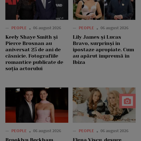
—
PEOPLE
06 august 2026
—
PEOPLE
06 august 2026
Keely Shaye Smith și
Lily James și Lucas
Pierce Brosnan au
Bravo, surprinși în
aniversat 25 de ani de
ipostaze apropiate. Cum
căsnicie. Fotografiile
au apărut împreună în
romantice publicate de
Ibiza
soția actorului
—
PEOPLE
06 august 2026
—
PEOPLE
06 august 2026
Brooklyn Beckham,
Elena Vîșcu, despre