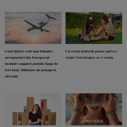
Unul dintre cele mai folosite
Un vecin instruit poate salva o
aeroporturi din Europa își
viață. Vezi despre ce e vorba
închide complet porțile timp de
trei luni. Milioane de pasageri,
afectați