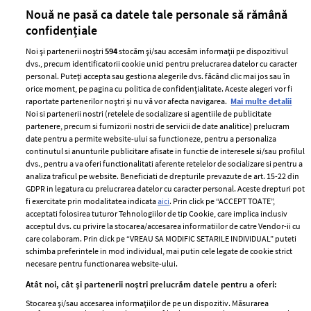
părului
de
Nouă ne pasă ca datele tale personale să rămână
confidențiale
Noi și partenerii noștri
594
stocăm și/sau accesăm informații pe dispozitivul
dvs., precum identificatorii cookie unici pentru prelucrarea datelor cu caracter
personal. Puteți accepta sau gestiona alegerile dvs. făcând clic mai jos sau în
orice moment, pe pagina cu politica de confidențialitate. Aceste alegeri vor fi
raportate partenerilor noștri și nu vă vor afecta navigarea.
Mai multe detalii
Noi si partenerii nostri (retelele de socializare si agentiile de publicitate
partenere, precum si furnizorii nostri de servicii de date analitice) prelucram
ELLE Style Awards
Termeni si conditii
date pentru a permite website-ului sa functioneze, pentru a personaliza
2024
continutul si anunturile publicitare afisate in functie de interesele si/sau profilul
Politica de
dvs., pentru a va oferi functionalitati aferente retelelor de socializare si pentru a
Despre ELLE
confidențialitate
analiza traficul pe website. Beneficiati de drepturile prevazute de art. 15-22 din
Romania
GDPR in legatura cu prelucrarea datelor cu caracter personal. Aceste drepturi pot
Politica de cookies
fi exercitate prin modalitatea indicata
aici
. Prin click pe “ACCEPT TOATE”,
Contact
Publicitate
acceptati folosirea tuturor Tehnologiilor de tip Cookie, care implica inclusiv
acceptul dvs. cu privire la stocarea/accesarea informatiilor de catre Vendor-ii cu
Abonamente
care colaboram. Prin click pe “VREAU SA MODIFIC SETARILE INDIVIDUAL” puteti
schimba preferintele in mod individual, mai putin cele legate de cookie strict
necesare pentru functionarea website-ului.
Stiri
Libertatea pentru
Atât noi, cât și partenerii noștri prelucrăm datele pentru a oferi:
femei
GSP
Stocarea și/sau accesarea informațiilor de pe un dispozitiv. Măsurarea