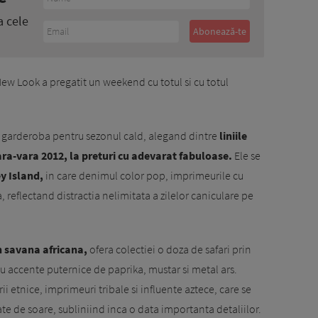
a cele
New Look a pregatit un weekend cu totul si cu totul
a garderoba pentru sezonul cald, alegand dintre
liniile
vara-vara 2012, la preturi cu adevarat fabuloase.
Ele se
ey Island,
in care denimul color pop, imprimeurile cu
a, reflectand distractia nelimitata a zilelor caniculare pe
in savana africana,
ofera colectiei o doza de safari prin
cu accente puternice de paprika, mustar si metal ars.
rii etnice, imprimeuri tribale si influente aztece, care se
te de soare, subliniind inca o data importanta detaliilor.