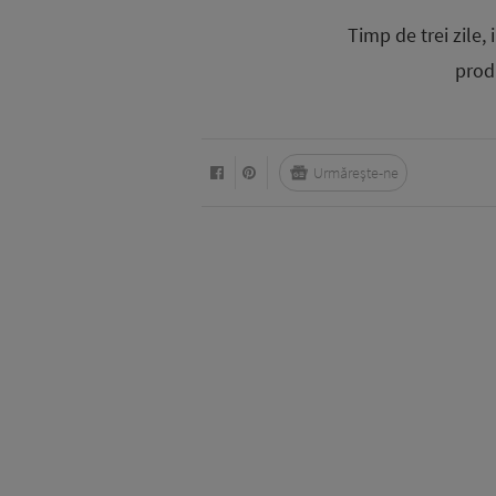
Timp de trei zile
produ
Urmărește-ne