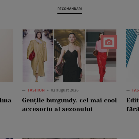
RECOMANDARI
—
FASHION
02 august 2026
—
FA
rima
Gențile burgundy, cel mai cool
Edi
accesoriu al sezonului
fără