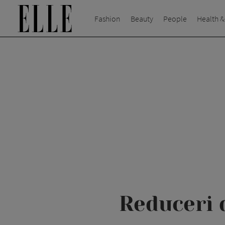
Fashion
Beauty
People
Health &
Reduceri 