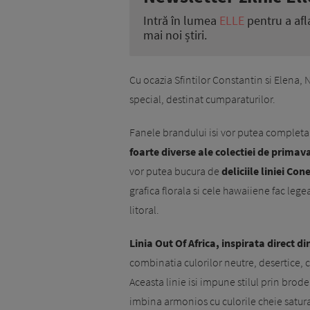
Intră în lumea
ELLE
pentru a afl
mai noi știri.
Cu ocazia Sfintilor Constantin si Elena, 
special, destinat cumparaturilor.
Fanele brandului isi vor putea complet
foarte diverse ale colectiei de prima
vor putea bucura de
deliciile liniei Con
grafica florala si cele hawaiiene fac lege
litoral.
Linia Out Of Africa, inspirata direct d
combinatia culorilor neutre, desertice, 
Aceasta linie isi impune stilul prin brode
imbina armonios cu culorile cheie satura