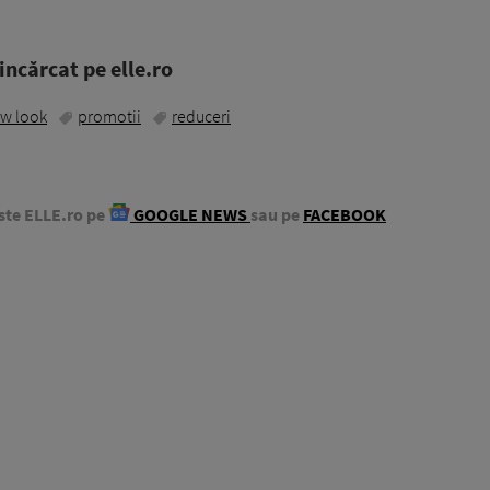
ncărcat pe elle.ro
w look
promotii
reduceri
ste ELLE.ro pe
GOOGLE NEWS
sau pe
FACEBOOK