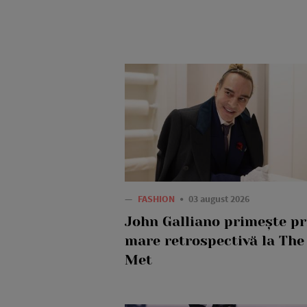
—
FASHION
03 august 2026
John Galliano primește p
mare retrospectivă la The
Met