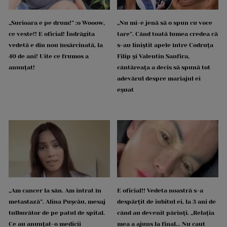
„Surioara e pe drum!” :o Wooow,
„Nu mi-e jenă să o spun cu voce
ce veste!! E oficial! Îndrăgita
tare”. Când toată lumea credea că
vedetă e din nou însărcinată, la
s-au liniștit apele între Codruța
40 de ani! Uite ce frumos a
Filip și Valentin Sanfira,
anunțat!
cântăreața a decis să spună tot
adevărul despre mariajul ei
eșuat
„Am cancer la sân. Am intrat în
E oficial!! Vedeta noastră s-a
metastază”. Alina Pușcău, mesaj
despărțit de iubitul ei, la 3 ani de
tulburător de pe patul de spital.
când au devenit părinți. „Relația
Ce au anunțat-o medicii
mea a ajuns la final... Nu caut