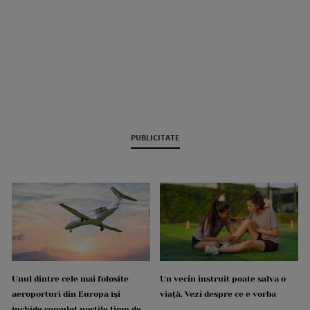
PUBLICITATE
Unul dintre cele mai folosite
Un vecin instruit poate salva o
aeroporturi din Europa își
viață. Vezi despre ce e vorba
închide complet porțile timp de