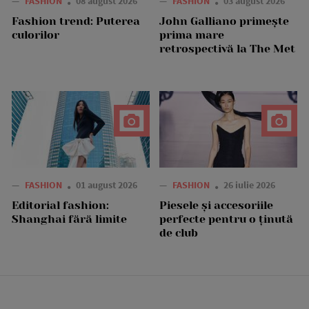
—
FASHION
08 august 2026
—
FASHION
03 august 2026
Fashion trend: Puterea
John Galliano primește
culorilor
prima mare
retrospectivă la The Met
—
FASHION
01 august 2026
—
FASHION
26 iulie 2026
Editorial fashion:
Piesele și accesoriile
Shanghai fără limite
perfecte pentru o ținută
de club