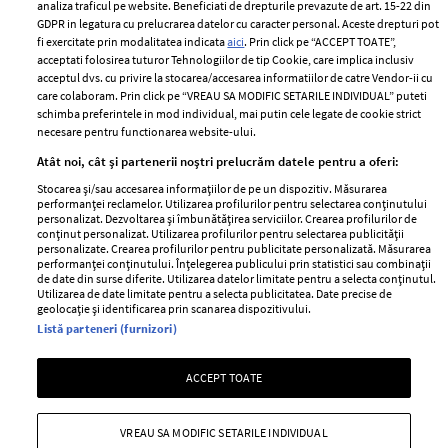
Despre ELLE
confidențialitate
analiza traficul pe website. Beneficiati de drepturile prevazute de art. 15-22 din
Romania
GDPR in legatura cu prelucrarea datelor cu caracter personal. Aceste drepturi pot
Politica de cookies
fi exercitate prin modalitatea indicata
aici
. Prin click pe “ACCEPT TOATE”,
Contact
Publicitate
acceptati folosirea tuturor Tehnologiilor de tip Cookie, care implica inclusiv
acceptul dvs. cu privire la stocarea/accesarea informatiilor de catre Vendor-ii cu
Abonamente
care colaboram. Prin click pe “VREAU SA MODIFIC SETARILE INDIVIDUAL” puteti
schimba preferintele in mod individual, mai putin cele legate de cookie strict
necesare pentru functionarea website-ului.
Stiri
Libertatea pentru
Atât noi, cât și partenerii noștri prelucrăm datele pentru a oferi:
femei
GSP
Stocarea și/sau accesarea informațiilor de pe un dispozitiv. Măsurarea
Viva
performanței reclamelor. Utilizarea profilurilor pentru selectarea conținutului
Unica
personalizat. Dezvoltarea și îmbunătățirea serviciilor. Crearea profilurilor de
Avantaje
conținut personalizat. Utilizarea profilurilor pentru selectarea publicității
Baby
personalizate. Crearea profilurilor pentru publicitate personalizată. Măsurarea
Retete practice
performanței conținutului. Înțelegerea publicului prin statistici sau combinații
Retete
de date din surse diferite. Utilizarea datelor limitate pentru a selecta conținutul.
Utilizarea de date limitate pentru a selecta publicitatea. Date precise de
geolocație și identificarea prin scanarea dispozitivului.
Pariază responsabil! Decizia ONJN nr. 821/25.09.2025.
Listă parteneri (furnizori)
Jocurile de noroc sunt interzise minorilor.
ACCEPT TOATE
Copyright © 2026 Ringier Romania SRL
VREAU SA MODIFIC SETARILE INDIVIDUAL