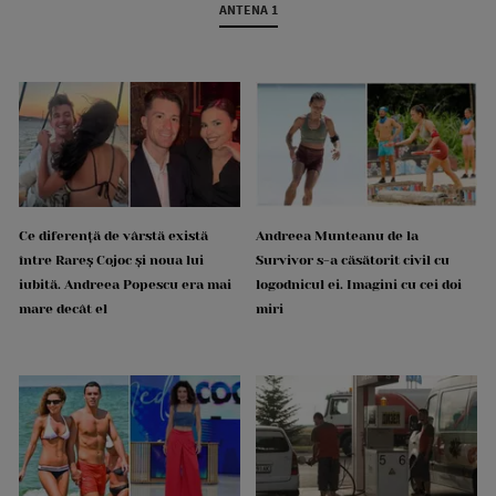
ANTENA 1
Ce diferență de vârstă există
Andreea Munteanu de la
între Rareș Cojoc și noua lui
Survivor s-a căsătorit civil cu
iubită. Andreea Popescu era mai
logodnicul ei. Imagini cu cei doi
mare decât el
miri