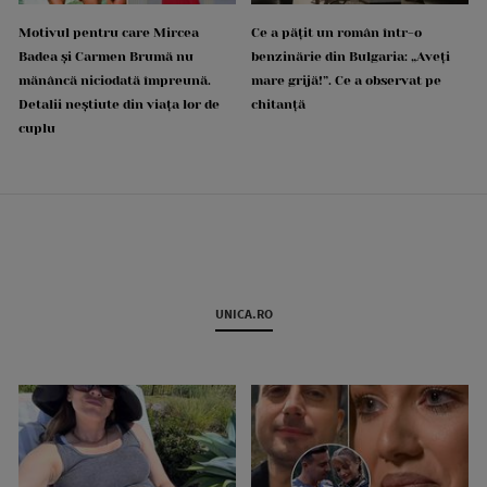
Motivul pentru care Mircea
Ce a pățit un român într-o
Badea și Carmen Brumă nu
benzinărie din Bulgaria: „Aveți
mănâncă niciodată împreună.
mare grijă!”. Ce a observat pe
Detalii neștiute din viața lor de
chitanță
cuplu
UNICA.RO