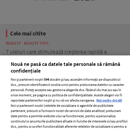
Cele mai citite
BEAUTY
BEAUTY TIPS
BE
țe
7 uleiuri care stimulează creșterea rapidă a
Ce
părului
de
Nouă ne pasă ca datele tale personale să rămână
confidențiale
Noi și partenerii noștri
594
stocăm și/sau accesăm informații pe dispozitivul
dvs., precum identificatorii cookie unici pentru prelucrarea datelor cu caracter
personal. Puteți accepta sau gestiona alegerile dvs. făcând clic mai jos sau în
orice moment, pe pagina cu politica de confidențialitate. Aceste alegeri vor fi
raportate partenerilor noștri și nu vă vor afecta navigarea.
Mai multe detalii
Noi si partenerii nostri (retelele de socializare si agentiile de publicitate
partenere, precum si furnizorii nostri de servicii de date analitice) prelucram
ELLE Style Awards
Termeni si conditii
date pentru a permite website-ului sa functioneze, pentru a personaliza
2024
continutul si anunturile publicitare afisate in functie de interesele si/sau profilul
Politica de
dvs., pentru a va oferi functionalitati aferente retelelor de socializare si pentru a