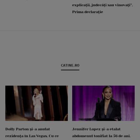
explicații, judecăți sau vinovați”.
Prima declarație
CATINE.RO
Dolly Parton și-a anulat
Jennifer Lopez și-a etalat
rezidența în Las Vegas. Cu ce
abdomenul tonifiat la 56 de ani.