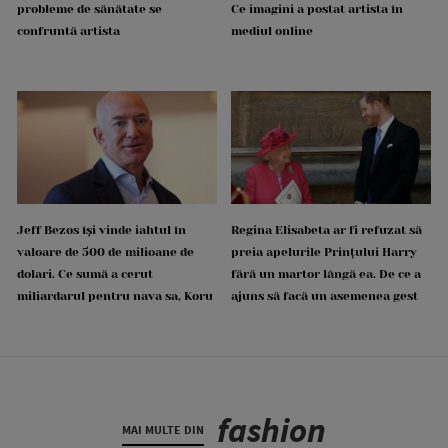
probleme de sănătate se
Ce imagini a postat artista în
confruntă artista
mediul online
Jeff Bezos își vinde iahtul în
Regina Elisabeta ar fi refuzat să
valoare de 500 de milioane de
preia apelurile Prințului Harry
dolari. Ce sumă a cerut
fără un martor lângă ea. De ce a
miliardarul pentru nava sa, Koru
ajuns să facă un asemenea gest
fashion
MAI MULTE DIN