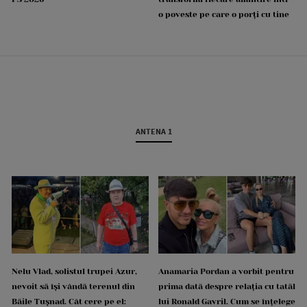
o poveste pe care o porți cu tine
ANTENA 1
Nelu Vlad, solistul trupei Azur,
Anamaria Pordan a vorbit pentru
nevoit să își vândă terenul din
prima dată despre relația cu tatăl
Băile Tușnad. Cât cere pe el:
lui Ronald Gavril. Cum se înțelege