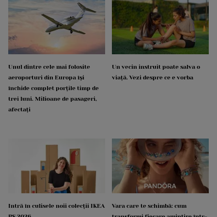
Unul dintre cele mai folosite
Un vecin instruit poate salva o
aeroporturi din Europa își
viață. Vezi despre ce e vorba
închide complet porțile timp de
trei luni. Milioane de pasageri,
afectați
Intră în culisele noii colecții IKEA
Vara care te schimbă: cum
PS 2026
transformi fiecare amintire într-