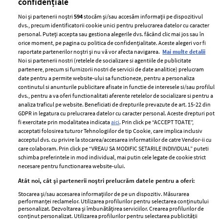
confidențiale
Noi și partenerii noștri
594
stocăm și/sau accesăm informații pe dispozitivul
dvs., precum identificatorii cookie unici pentru prelucrarea datelor cu caracter
personal. Puteți accepta sau gestiona alegerile dvs. făcând clic mai jos sau în
orice moment, pe pagina cu politica de confidențialitate. Aceste alegeri vor fi
raportate partenerilor noștri și nu vă vor afecta navigarea.
Mai multe detalii
Noi si partenerii nostri (retelele de socializare si agentiile de publicitate
partenere, precum si furnizorii nostri de servicii de date analitice) prelucram
ELLE Style Awards
Termeni si conditii
date pentru a permite website-ului sa functioneze, pentru a personaliza
2024
continutul si anunturile publicitare afisate in functie de interesele si/sau profilul
Politica de
dvs., pentru a va oferi functionalitati aferente retelelor de socializare si pentru a
Despre ELLE
confidențialitate
analiza traficul pe website. Beneficiati de drepturile prevazute de art. 15-22 din
Romania
GDPR in legatura cu prelucrarea datelor cu caracter personal. Aceste drepturi pot
Politica de cookies
fi exercitate prin modalitatea indicata
aici
. Prin click pe “ACCEPT TOATE”,
Contact
Publicitate
acceptati folosirea tuturor Tehnologiilor de tip Cookie, care implica inclusiv
acceptul dvs. cu privire la stocarea/accesarea informatiilor de catre Vendor-ii cu
Abonamente
care colaboram. Prin click pe “VREAU SA MODIFIC SETARILE INDIVIDUAL” puteti
schimba preferintele in mod individual, mai putin cele legate de cookie strict
necesare pentru functionarea website-ului.
Stiri
Libertatea pentru
Atât noi, cât și partenerii noștri prelucrăm datele pentru a oferi:
femei
GSP
Stocarea și/sau accesarea informațiilor de pe un dispozitiv. Măsurarea
Viva
performanței reclamelor. Utilizarea profilurilor pentru selectarea conținutului
Unica
personalizat. Dezvoltarea și îmbunătățirea serviciilor. Crearea profilurilor de
Avantaje
conținut personalizat. Utilizarea profilurilor pentru selectarea publicității
Baby