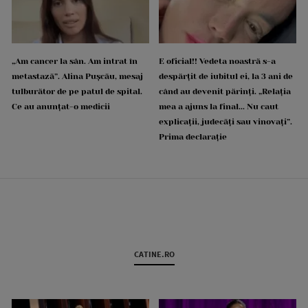
„Am cancer la sân. Am intrat în
E oficial!! Vedeta noastră s-a
metastază”. Alina Pușcău, mesaj
despărțit de iubitul ei, la 3 ani de
tulburător de pe patul de spital.
când au devenit părinți. „Relația
Ce au anunțat-o medicii
mea a ajuns la final... Nu caut
explicații, judecăți sau vinovați”.
Prima declarație
CATINE.RO