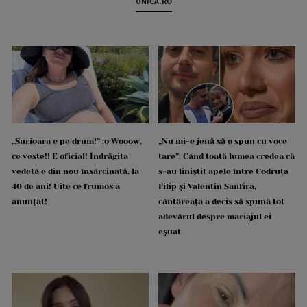
UNICA.RO
„Surioara e pe drum!” :o Wooow,
„Nu mi-e jenă să o spun cu voce
ce veste!! E oficial! Îndrăgita
tare”. Când toată lumea credea că
vedetă e din nou însărcinată, la
s-au liniștit apele între Codruța
40 de ani! Uite ce frumos a
Filip și Valentin Sanfira,
anunțat!
cântăreața a decis să spună tot
adevărul despre mariajul ei
eșuat