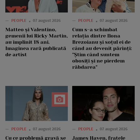
—
PEOPLE
07 august 2026
—
PEOPLE
07 august 2026
Matteo și Valentino,
Cum s-a schimbat
gemenii lui Ricky Martin,
relația dintre Ilona
au împlinit 18 ani.
Brezoianu și soțul ei de
Imaginea rară publicată
când au devenit părinți:
de artist
"Știm când suntem
obosiți și ne pierdem
răbdarea"
—
PEOPLE
07 august 2026
—
PEOPLE
07 august 2026
Cu ce problemă gravă se
James Haven, fratele