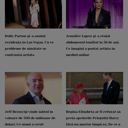
Dolly Parton și-a anulat
Jennifer Lopez și-a etalat
rezidența în Las Vegas. Cu ce
abdomenul tonifiat la 56 de ani.
probleme de sănătate se
Ce imagini a postat artista în
confruntă artista
mediul online
Jeff Bezos își vinde iahtul în
Regina Elisabeta ar fi refuzat să
valoare de 500 de milioane de
preia apelurile Prințului Harry
dolari. Ce sumă a cerut
fără un martor lângă ea. De ce a