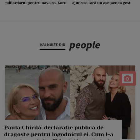
miliardarul pentru nava sa, Koru
ajuns să facă un asemenea gest
people
MAI MULTE DIN
Paula Chirilă, declarație publică de
dragoste pentru logodnicul ei. Cum l-a