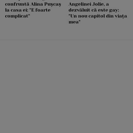
confruntă Alina Pușcaș
Angelinei Jolie, a
la casa ei: "E foarte
dezvăluit că este gay:
complicat"
"Un nou capitol din viața
mea"