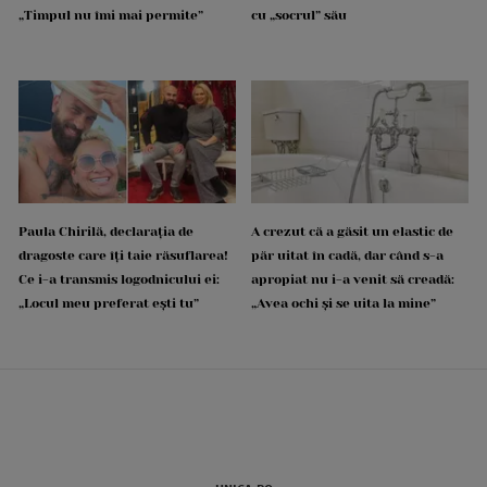
„Timpul nu îmi mai permite”
cu „socrul” său
Paula Chirilă, declarația de
A crezut că a găsit un elastic de
dragoste care îți taie răsuflarea!
păr uitat în cadă, dar când s-a
Ce i-a transmis logodnicului ei:
apropiat nu i-a venit să creadă:
„Locul meu preferat ești tu”
„Avea ochi și se uita la mine”