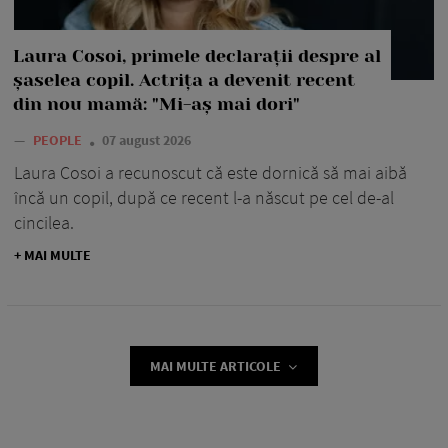
Laura Cosoi, primele declarații despre al
șaselea copil. Actrița a devenit recent
din nou mamă: "Mi-aș mai dori"
—
PEOPLE
07 august 2026
Laura Cosoi a recunoscut că este dornică să mai aibă
încă un copil, după ce recent l-a născut pe cel de-al
cincilea.
+ MAI MULTE
MAI MULTE ARTICOLE