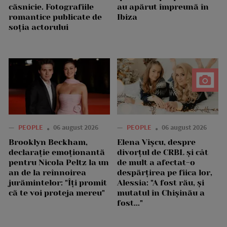
căsnicie. Fotografiile
au apărut împreună în
romantice publicate de
Ibiza
soția actorului
—
PEOPLE
06 august 2026
—
PEOPLE
06 august 2026
Brooklyn Beckham,
Elena Vîșcu, despre
declarație emoționantă
divorțul de CRBL și cât
pentru Nicola Peltz la un
de mult a afectat-o
an de la reînnoirea
despărțirea pe fiica lor,
jurămintelor: "Îți promit
Alessia: "A fost rău, și
că te voi proteja mereu"
mutatul în Chișinău a
fost..."