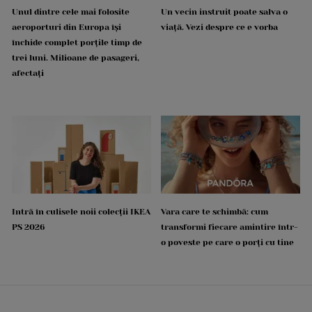
Unul dintre cele mai folosite
Un vecin instruit poate salva o
aeroporturi din Europa își
viață. Vezi despre ce e vorba
închide complet porțile timp de
trei luni. Milioane de pasageri,
afectați
Intră în culisele noii colecții IKEA
Vara care te schimbă: cum
PS 2026
transformi fiecare amintire într-
o poveste pe care o porți cu tine