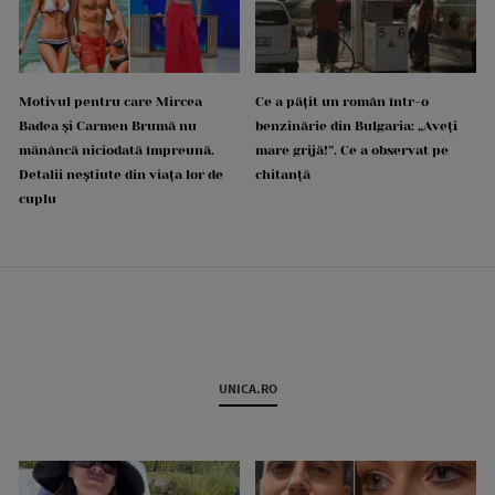
Motivul pentru care Mircea
Ce a pățit un român într-o
Badea și Carmen Brumă nu
benzinărie din Bulgaria: „Aveți
mănâncă niciodată împreună.
mare grijă!”. Ce a observat pe
Detalii neștiute din viața lor de
chitanță
cuplu
UNICA.RO