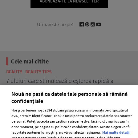
ABONEAZĂ-TE LA NEWSLETTER
Urmareste-ne pe:
Cele mai citite
BEAUTY
BEAUTY TIPS
BE
țe
7 uleiuri care stimulează creșterea rapidă a
Ce
părului
de
Nouă ne pasă ca datele tale personale să rămână
confidențiale
Noi și partenerii noștri
594
stocăm și/sau accesăm informații pe dispozitivul
dvs., precum identificatorii cookie unici pentru prelucrarea datelor cu caracter
personal. Puteți accepta sau gestiona alegerile dvs. făcând clic mai jos sau în
orice moment, pe pagina cu politica de confidențialitate. Aceste alegeri vor fi
raportate partenerilor noștri și nu vă vor afecta navigarea.
Mai multe detalii
Noi si partenerii nostri (retelele de socializare si agentiile de publicitate