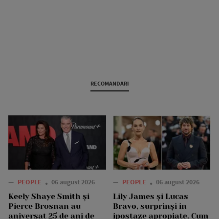
RECOMANDARI
—
PEOPLE
06 august 2026
—
PEOPLE
06 august 2026
Keely Shaye Smith și
Lily James și Lucas
Pierce Brosnan au
Bravo, surprinși în
aniversat 25 de ani de
ipostaze apropiate. Cum