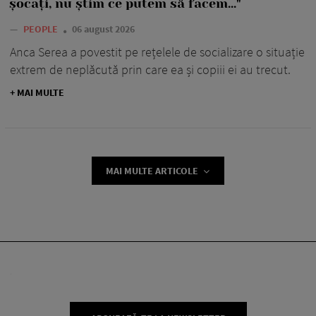
șocați, nu știm ce putem să facem..."
—
PEOPLE
06 august 2026
Anca Serea a povestit pe rețelele de socializare o situație
extrem de neplăcută prin care ea și copiii ei au trecut.
+ MAI MULTE
MAI MULTE ARTICOLE