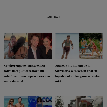
ANTENA 1
Ce diferență de vârstă există
Andreea Munteanu de la
între Rareș Cojoc și noua lui
Survivor s-a căsătorit civil cu
iubită. Andreea Popescu era mai
logodnicul ei. Imagini cu cei doi
mare decât el
miri