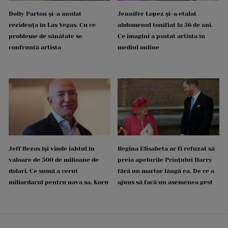
Dolly Parton și-a anulat
Jennifer Lopez și-a etalat
rezidența în Las Vegas. Cu ce
abdomenul tonifiat la 56 de ani.
probleme de sănătate se
Ce imagini a postat artista în
confruntă artista
mediul online
Jeff Bezos își vinde iahtul în
Regina Elisabeta ar fi refuzat să
valoare de 500 de milioane de
preia apelurile Prințului Harry
dolari. Ce sumă a cerut
fără un martor lângă ea. De ce a
miliardarul pentru nava sa, Koru
ajuns să facă un asemenea gest