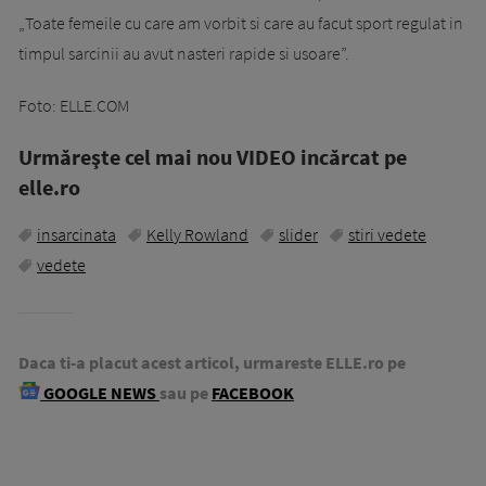
„Toate femeile cu care am vorbit si care au facut sport regulat in
timpul sarcinii au avut nasteri rapide si usoare”.
Foto: ELLE.COM
Urmăreşte cel mai nou VIDEO incărcat pe
elle.ro
insarcinata
Kelly Rowland
slider
stiri vedete
vedete
Daca ti-a placut acest articol, urmareste ELLE.ro pe
GOOGLE NEWS
sau pe
FACEBOOK