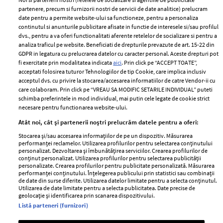
partenere, precum si furnizorii nostri de servicii de date analitice) prelucram
ELLE Style Awards
Termeni si conditii
date pentru a permite website-ului sa functioneze, pentru a personaliza
2024
continutul si anunturile publicitare afisate in functie de interesele si/sau profilul
Politica de
dvs., pentru a va oferi functionalitati aferente retelelor de socializare si pentru a
Despre ELLE
confidențialitate
analiza traficul pe website. Beneficiati de drepturile prevazute de art. 15-22 din
Romania
GDPR in legatura cu prelucrarea datelor cu caracter personal. Aceste drepturi pot
Politica de cookies
fi exercitate prin modalitatea indicata
aici
. Prin click pe “ACCEPT TOATE”,
Contact
Publicitate
acceptati folosirea tuturor Tehnologiilor de tip Cookie, care implica inclusiv
acceptul dvs. cu privire la stocarea/accesarea informatiilor de catre Vendor-ii cu
Abonamente
care colaboram. Prin click pe “VREAU SA MODIFIC SETARILE INDIVIDUAL” puteti
schimba preferintele in mod individual, mai putin cele legate de cookie strict
necesare pentru functionarea website-ului.
Stiri
Libertatea pentru
Atât noi, cât și partenerii noștri prelucrăm datele pentru a oferi:
femei
GSP
Stocarea și/sau accesarea informațiilor de pe un dispozitiv. Măsurarea
Viva
performanței reclamelor. Utilizarea profilurilor pentru selectarea conținutului
Unica
personalizat. Dezvoltarea și îmbunătățirea serviciilor. Crearea profilurilor de
Avantaje
conținut personalizat. Utilizarea profilurilor pentru selectarea publicității
Baby
personalizate. Crearea profilurilor pentru publicitate personalizată. Măsurarea
Retete practice
performanței conținutului. Înțelegerea publicului prin statistici sau combinații
Retete
de date din surse diferite. Utilizarea datelor limitate pentru a selecta conținutul.
Utilizarea de date limitate pentru a selecta publicitatea. Date precise de
geolocație și identificarea prin scanarea dispozitivului.
Pariază responsabil! Decizia ONJN nr. 821/25.09.2025.
Listă parteneri (furnizori)
Jocurile de noroc sunt interzise minorilor.