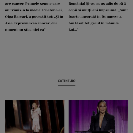
are cancer. Primele semne care
România! Și-au spus adio după 2
au trimis-o la medic. Prietena ei,
copii și mulți ani împreună. „Sunt
Olga Barcari, a povestit tot: „Și în
foarte ancorată în Dumnezeu.
Asia Express avea cancer, dar
Am lăsat tot greul în mâinile
nimeni nu știa, nici ea”
Lui...”
CATINE.RO