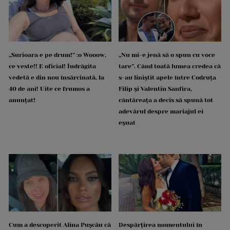
„Surioara e pe drum!” :o Wooow,
„Nu mi-e jenă să o spun cu voce
ce veste!! E oficial! Îndrăgita
tare”. Când toată lumea credea că
vedetă e din nou însărcinată, la
s-au liniștit apele între Codruța
40 de ani! Uite ce frumos a
Filip și Valentin Sanfira,
anunțat!
cântăreața a decis să spună tot
adevărul despre mariajul ei
eșuat
Cum a descoperit Alina Pușcău că
Despărțirea momentului în