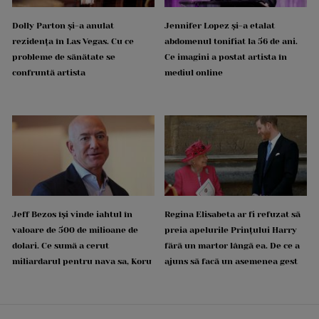
Dolly Parton și-a anulat
Jennifer Lopez și-a etalat
rezidența în Las Vegas. Cu ce
abdomenul tonifiat la 56 de ani.
probleme de sănătate se
Ce imagini a postat artista în
confruntă artista
mediul online
Jeff Bezos își vinde iahtul în
Regina Elisabeta ar fi refuzat să
valoare de 500 de milioane de
preia apelurile Prințului Harry
dolari. Ce sumă a cerut
fără un martor lângă ea. De ce a
miliardarul pentru nava sa, Koru
ajuns să facă un asemenea gest