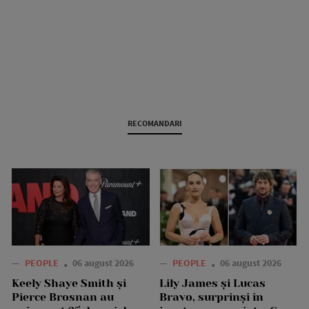
RECOMANDARI
—
PEOPLE
06 august 2026
—
PEOPLE
06 august 2026
Keely Shaye Smith și
Lily James și Lucas
Pierce Brosnan au
Bravo, surprinși în