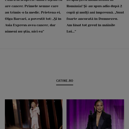
are cancer. Primele semne care
România! Și-au spus adio după 2
au trimis-o la medic. Prietena ei,
copii și mulți ani împreună. „Sunt
Olga Barcari, a povestit tot: „Și în
foarte ancorată în Dumnezeu.
Asia Express avea cancer, dar
Am lăsat tot greul în mâinile
nimeni nu știa, nici ea”
Lui...”
CATINE.RO