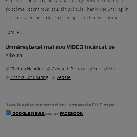
Este foarte posibil ca declaratia lui Gwyneth sa fie insa legata si
de cel mai recent rol al sau, din pelicula Thanks For Sharing' in
care actrita in varsta de 41 de ani apare in lenjerie intima.
Foto: PR
Urmăreşte cel mai nou VIDEO incărcat pe
elle.ro
Chelsea Handler
Gwyneth Paltrow
sex
stiri
Thanks For Sharing
vedete
Daca ti-a placut acest articol, urmareste ELLE.ro pe
GOOGLE NEWS
sau pe
FACEBOOK