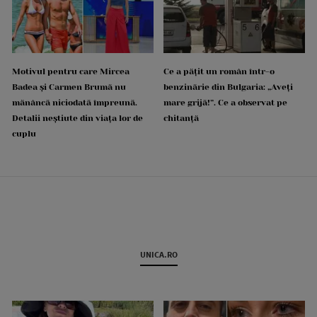
Motivul pentru care Mircea
Ce a pățit un român într-o
Badea și Carmen Brumă nu
benzinărie din Bulgaria: „Aveți
mănâncă niciodată împreună.
mare grijă!”. Ce a observat pe
Detalii neștiute din viața lor de
chitanță
cuplu
UNICA.RO