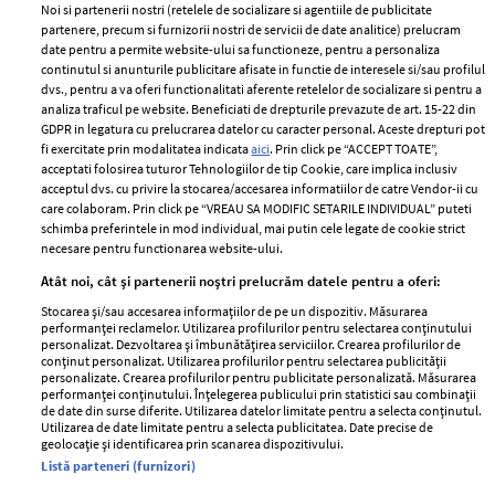
Noi si partenerii nostri (retelele de socializare si agentiile de publicitate
partenere, precum si furnizorii nostri de servicii de date analitice) prelucram
ELLE Style Awards
Termeni si conditii
date pentru a permite website-ului sa functioneze, pentru a personaliza
2024
continutul si anunturile publicitare afisate in functie de interesele si/sau profilul
Politica de
dvs., pentru a va oferi functionalitati aferente retelelor de socializare si pentru a
Despre ELLE
confidențialitate
analiza traficul pe website. Beneficiati de drepturile prevazute de art. 15-22 din
Romania
GDPR in legatura cu prelucrarea datelor cu caracter personal. Aceste drepturi pot
Politica de cookies
fi exercitate prin modalitatea indicata
aici
. Prin click pe “ACCEPT TOATE”,
Contact
Publicitate
acceptati folosirea tuturor Tehnologiilor de tip Cookie, care implica inclusiv
acceptul dvs. cu privire la stocarea/accesarea informatiilor de catre Vendor-ii cu
Abonamente
care colaboram. Prin click pe “VREAU SA MODIFIC SETARILE INDIVIDUAL” puteti
schimba preferintele in mod individual, mai putin cele legate de cookie strict
necesare pentru functionarea website-ului.
Stiri
Libertatea pentru
Atât noi, cât și partenerii noștri prelucrăm datele pentru a oferi:
femei
GSP
Stocarea și/sau accesarea informațiilor de pe un dispozitiv. Măsurarea
Viva
performanței reclamelor. Utilizarea profilurilor pentru selectarea conținutului
Unica
personalizat. Dezvoltarea și îmbunătățirea serviciilor. Crearea profilurilor de
Avantaje
conținut personalizat. Utilizarea profilurilor pentru selectarea publicității
Baby
personalizate. Crearea profilurilor pentru publicitate personalizată. Măsurarea
Retete practice
performanței conținutului. Înțelegerea publicului prin statistici sau combinații
Retete
de date din surse diferite. Utilizarea datelor limitate pentru a selecta conținutul.
Utilizarea de date limitate pentru a selecta publicitatea. Date precise de
geolocație și identificarea prin scanarea dispozitivului.
Pariază responsabil! Decizia ONJN nr. 821/25.09.2025.
Listă parteneri (furnizori)
Jocurile de noroc sunt interzise minorilor.