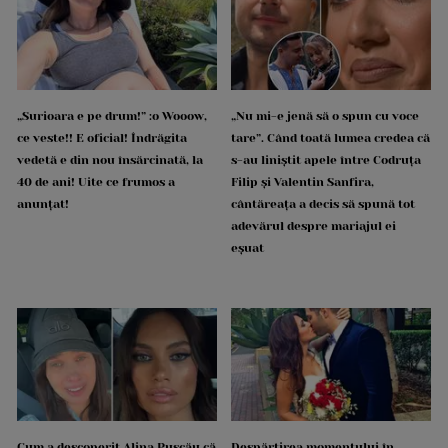
„Surioara e pe drum!” :o Wooow,
„Nu mi-e jenă să o spun cu voce
ce veste!! E oficial! Îndrăgita
tare”. Când toată lumea credea că
vedetă e din nou însărcinată, la
s-au liniștit apele între Codruța
40 de ani! Uite ce frumos a
Filip și Valentin Sanfira,
anunțat!
cântăreața a decis să spună tot
adevărul despre mariajul ei
eșuat
Cum a descoperit Alina Pușcău că
Despărțirea momentului în