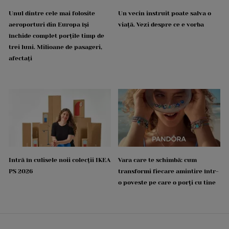
Unul dintre cele mai folosite
Un vecin instruit poate salva o
aeroporturi din Europa își
viață. Vezi despre ce e vorba
închide complet porțile timp de
trei luni. Milioane de pasageri,
afectați
Intră în culisele noii colecții IKEA
Vara care te schimbă: cum
PS 2026
transformi fiecare amintire într-
o poveste pe care o porți cu tine