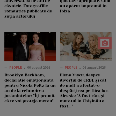
aniversat 25 de ani de
ipostaze apropiate. Cum
căsnicie. Fotografiile
au apărut împreună în
romantice publicate de
Ibiza
soția actorului
—
PEOPLE
06 august 2026
—
PEOPLE
06 august 2026
Brooklyn Beckham,
Elena Vîșcu, despre
declarație emoționantă
divorțul de CRBL și cât
pentru Nicola Peltz la un
de mult a afectat-o
an de la reînnoirea
despărțirea pe fiica lor,
jurămintelor: "Îți promit
Alessia: "A fost rău, și
că te voi proteja mereu"
mutatul în Chișinău a
fost..."