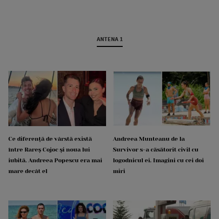
ANTENA 1
Ce diferență de vârstă există
Andreea Munteanu de la
între Rareș Cojoc și noua lui
Survivor s-a căsătorit civil cu
iubită. Andreea Popescu era mai
logodnicul ei. Imagini cu cei doi
mare decât el
miri