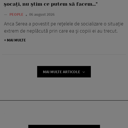
șocați, nu știm ce putem să facem..."
—
PEOPLE
06 august 2026
Anca Serea a povestit pe rețelele de socializare o situație
extrem de neplăcută prin care ea și copiii ei au trecut.
+ MAI MULTE
MAI MULTE ARTICOLE