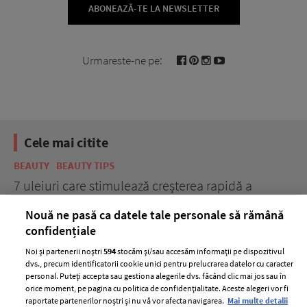
ABONEAZĂ-TE LA NEWSLETTER
Urmareste-ne pe:
Cele mai citite
BEAUTY
BEAUTY TIPS
BE
țe
7 uleiuri care stimulează creșterea rapidă a
Ce
părului
de
Nouă ne pasă ca datele tale personale să rămână
confidențiale
Noi și partenerii noștri
594
stocăm și/sau accesăm informații pe dispozitivul
dvs., precum identificatorii cookie unici pentru prelucrarea datelor cu caracter
personal. Puteți accepta sau gestiona alegerile dvs. făcând clic mai jos sau în
orice moment, pe pagina cu politica de confidențialitate. Aceste alegeri vor fi
raportate partenerilor noștri și nu vă vor afecta navigarea.
Mai multe detalii