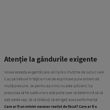
Atenție la gândurile exigente
Vocea aceasta exigentă care vă înșiră o mulțime de lucruri care
îl au pe trebuie în față la nivel de exprimare pune extrem de
multă presiune. Iar pentru ea nimic nu este suficient. Ca
presiunea să fie luată vine o altă parte care vă determină să vă
dați peste cap, să vă străduiți să atingeți acea performanță.
Care ar fi un minim necesar realist de făcut? Care ar fi o