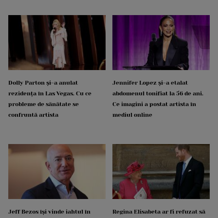
Dolly Parton și-a anulat
Jennifer Lopez și-a etalat
rezidența în Las Vegas. Cu ce
abdomenul tonifiat la 56 de ani.
probleme de sănătate se
Ce imagini a postat artista în
confruntă artista
mediul online
Jeff Bezos își vinde iahtul în
Regina Elisabeta ar fi refuzat să