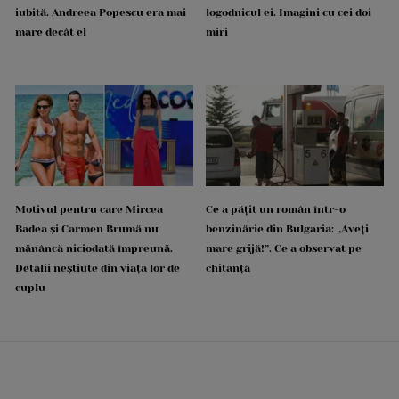
iubită. Andreea Popescu era mai
logodnicul ei. Imagini cu cei doi
mare decât el
miri
Motivul pentru care Mircea
Ce a pățit un român într-o
Badea și Carmen Brumă nu
benzinărie din Bulgaria: „Aveți
mănâncă niciodată împreună.
mare grijă!”. Ce a observat pe
Detalii neștiute din viața lor de
chitanță
cuplu