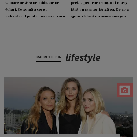
valoare de 500 de milioane de
preia apelurile Prințului Harry
dolari. Ce sumă a cerut
fără un martor lângă ea. De ce a
miliardarul pentru nava sa, Koru
ajuns să facă un asemenea gest
lifestyle
MAI MULTE DIN