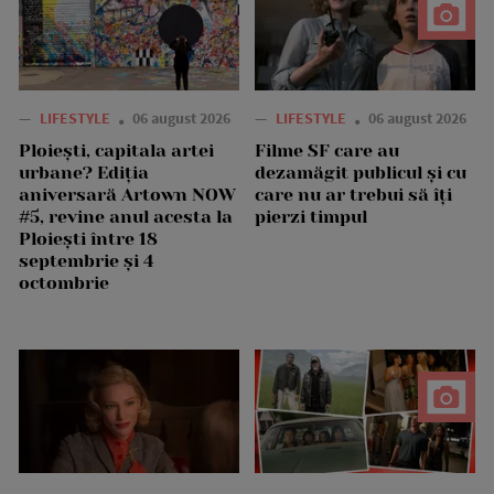
—
LIFESTYLE
06 august 2026
—
LIFESTYLE
06 august 2026
Ploiești, capitala artei
Filme SF care au
urbane? Ediția
dezamăgit publicul și cu
aniversară Artown NOW
care nu ar trebui să îți
#5, revine anul acesta la
pierzi timpul
Ploiești între 18
septembrie și 4
octombrie