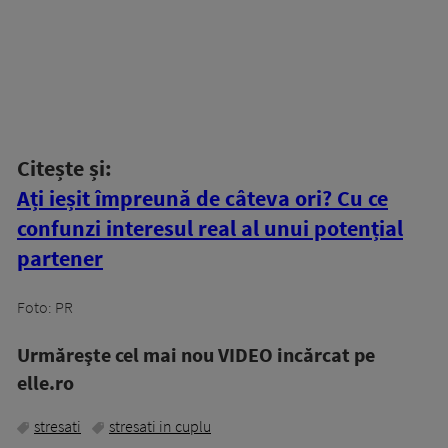
Citește și:
Ați ieșit împreună de câteva ori? Cu ce
confunzi interesul real al unui potențial
partener
Foto: PR
Urmăreşte cel mai nou VIDEO incărcat pe
elle.ro
stresati
stresati in cuplu