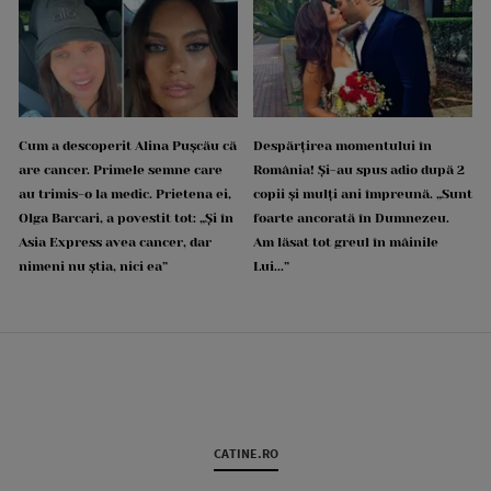
Cum a descoperit Alina Pușcău că
Despărțirea momentului în
are cancer. Primele semne care
România! Și-au spus adio după 2
au trimis-o la medic. Prietena ei,
copii și mulți ani împreună. „Sunt
Olga Barcari, a povestit tot: „Și în
foarte ancorată în Dumnezeu.
Asia Express avea cancer, dar
Am lăsat tot greul în mâinile
nimeni nu știa, nici ea”
Lui...”
CATINE.RO