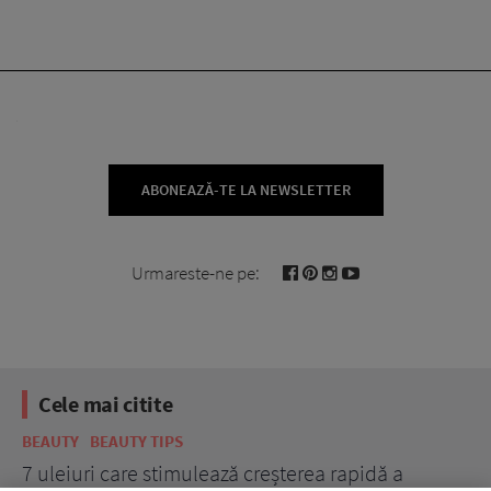
ABONEAZĂ-TE LA NEWSLETTER
Urmareste-ne pe:
Cele mai citite
BEAUTY
BEAUTY TIPS
BE
țe
7 uleiuri care stimulează creșterea rapidă a
Ce