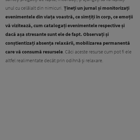
unul cu celălalt din nimicuri.
Țineți un jurnal și monitorizați
evenimentele din viața voastră, ce simțiți în corp, ce emoții
vă vizitează, cum catalogați evenimentele respective și
dacă așa stresante sunt ele de fapt. Observați și
conștientizați absența relaxării, mobilizarea permanentă
care vă consumă resursele
. Căci aceste resurse cum pot fi ele
altfel realimentate decât prin odihnă și relaxare.