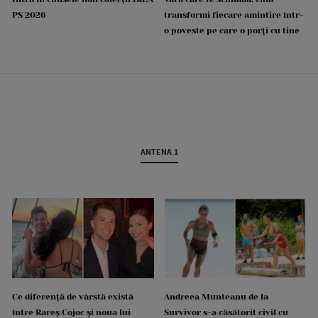
PS 2026
transformi fiecare amintire într-
o poveste pe care o porți cu tine
ANTENA 1
Ce diferență de vârstă există
Andreea Munteanu de la
între Rareș Cojoc și noua lui
Survivor s-a căsătorit civil cu