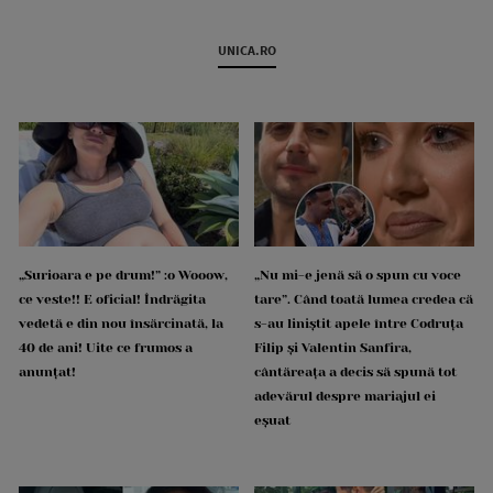
UNICA.RO
„Surioara e pe drum!” :o Wooow,
„Nu mi-e jenă să o spun cu voce
ce veste!! E oficial! Îndrăgita
tare”. Când toată lumea credea că
vedetă e din nou însărcinată, la
s-au liniștit apele între Codruța
40 de ani! Uite ce frumos a
Filip și Valentin Sanfira,
anunțat!
cântăreața a decis să spună tot
adevărul despre mariajul ei
eșuat