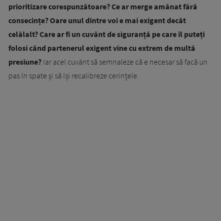
prioritizare corespunzătoare? Ce ar merge amânat fără
consecințe? Oare unul dintre voi e mai exigent decât
celălalt? Care ar fi un cuvânt de siguranță pe care îl puteți
folosi când partenerul exigent vine cu extrem de multă
presiune?
Iar acel cuvânt să semnaleze că e necesar să facă un
pas în spate și să își recalibreze cerințele.