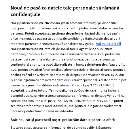
părului
de
Nouă ne pasă ca datele tale personale să rămână
confidențiale
Noi și partenerii noștri
594
stocăm și/sau accesăm informații pe dispozitivul
dvs., precum identificatorii cookie unici pentru prelucrarea datelor cu caracter
personal. Puteți accepta sau gestiona alegerile dvs. făcând clic mai jos sau în
orice moment, pe pagina cu politica de confidențialitate. Aceste alegeri vor fi
raportate partenerilor noștri și nu vă vor afecta navigarea.
Mai multe detalii
Noi si partenerii nostri (retelele de socializare si agentiile de publicitate
partenere, precum si furnizorii nostri de servicii de date analitice) prelucram
ELLE Style Awards
Termeni si conditii
date pentru a permite website-ului sa functioneze, pentru a personaliza
2024
continutul si anunturile publicitare afisate in functie de interesele si/sau profilul
Politica de
dvs., pentru a va oferi functionalitati aferente retelelor de socializare si pentru a
Despre ELLE
confidențialitate
analiza traficul pe website. Beneficiati de drepturile prevazute de art. 15-22 din
Romania
GDPR in legatura cu prelucrarea datelor cu caracter personal. Aceste drepturi pot
Politica de cookies
fi exercitate prin modalitatea indicata
aici
. Prin click pe “ACCEPT TOATE”,
Contact
Publicitate
acceptati folosirea tuturor Tehnologiilor de tip Cookie, care implica inclusiv
acceptul dvs. cu privire la stocarea/accesarea informatiilor de catre Vendor-ii cu
Abonamente
care colaboram. Prin click pe “VREAU SA MODIFIC SETARILE INDIVIDUAL” puteti
schimba preferintele in mod individual, mai putin cele legate de cookie strict
necesare pentru functionarea website-ului.
Stiri
Libertatea pentru
Atât noi, cât și partenerii noștri prelucrăm datele pentru a oferi:
femei
GSP
Stocarea și/sau accesarea informațiilor de pe un dispozitiv. Măsurarea