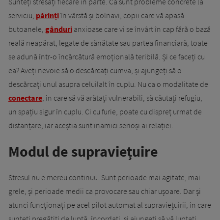
Sunteți stresați fiecare în parte. Că sunt probleme concrete la
serviciu,
părinți
în vârstă și bolnavi, copii care vă apasă
butoanele,
gânduri
anxioase care vi se învârt în cap fără o bază
reală neapărat, legate de sănătate sau partea financiară, toate
se adună într-o încărcătură emoțională teribilă. Și ce faceți cu
ea? Aveți nevoie să o descărcați cumva, și ajungeți să o
descărcați unul asupra celuilalt în cuplu. Nu ca o modalitate de
conectare
, în care să vă arătați vulnerabili, să căutați refugiu,
un spațiu sigur în cuplu. Ci cu furie, poate cu dispreț urmat de
distanțare, iar aceștia sunt inamici serioși ai relației.
Modul de supraviețuire
Stresul nu e mereu continuu. Sunt perioade mai agitate, mai
grele, și perioade medii ca provocare sau chiar ușoare. Dar și
atunci funcționați pe acel pilot automat al supraviețuirii, în care
sunteți pregătiți de luptă, încordați, și ajungeți să vă luptați