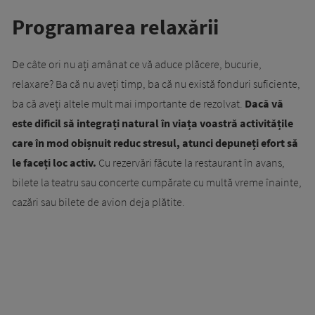
Programarea relaxării
De câte ori nu ați amânat ce vă aduce plăcere, bucurie,
relaxare? Ba că nu aveți timp, ba că nu există fonduri suficiente,
ba că aveți altele mult mai importante de rezolvat.
Dacă vă
este dificil să integrați natural în viața voastră activitățile
care în mod obișnuit reduc stresul, atunci depuneți efort să
le faceți loc activ.
Cu rezervări făcute la restaurant în avans,
bilete la teatru sau concerte cumpărate cu multă vreme înainte,
cazări sau bilete de avion deja plătite.