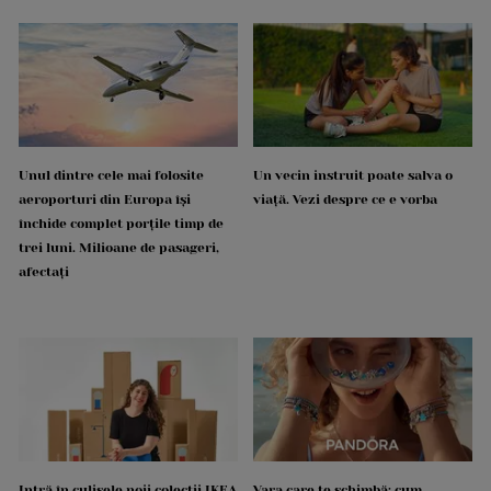
Unul dintre cele mai folosite
Un vecin instruit poate salva o
aeroporturi din Europa își
viață. Vezi despre ce e vorba
închide complet porțile timp de
trei luni. Milioane de pasageri,
afectați
Intră în culisele noii colecții IKEA
Vara care te schimbă: cum