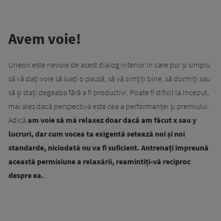
Avem voie!
Uneori este nevoie de acest dialog interior în care pur și simplu
să vă dați voie să luați o pauză, să vă simțiți bine, să dormiți sau
să și stați degeaba fără a fi productivi. Poate fi dificil la început,
mai ales dacă perspectiva este cea a performanței și premiului.
Adică
am voie să mă relaxez doar dacă am făcut x sau y
lucruri, dar cum vocea ta exigentă setează noi și noi
standarde, niciodată nu va fi suficient. Antrenați împreună
această permisiune a relaxării, reamintiți-vă reciproc
despre ea.