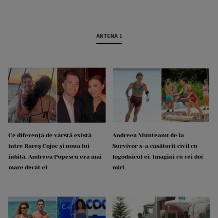
ANTENA 1
Ce diferență de vârstă există
Andreea Munteanu de la
între Rareș Cojoc și noua lui
Survivor s-a căsătorit civil cu
iubită. Andreea Popescu era mai
logodnicul ei. Imagini cu cei doi
mare decât el
miri