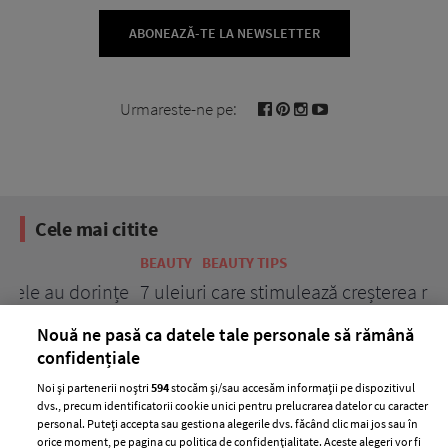
ABONEAZĂ-TE LA NEWSLETTER
Urmareste-ne pe:
Cele mai citite
BEAUTY
BEAUTY TIPS
BE
țe
7 uleiuri care stimulează creșterea rapidă a
Ce
părului
de
Nouă ne pasă ca datele tale personale să rămână
confidențiale
Noi și partenerii noștri
594
stocăm și/sau accesăm informații pe dispozitivul
dvs., precum identificatorii cookie unici pentru prelucrarea datelor cu caracter
personal. Puteți accepta sau gestiona alegerile dvs. făcând clic mai jos sau în
orice moment, pe pagina cu politica de confidențialitate. Aceste alegeri vor fi