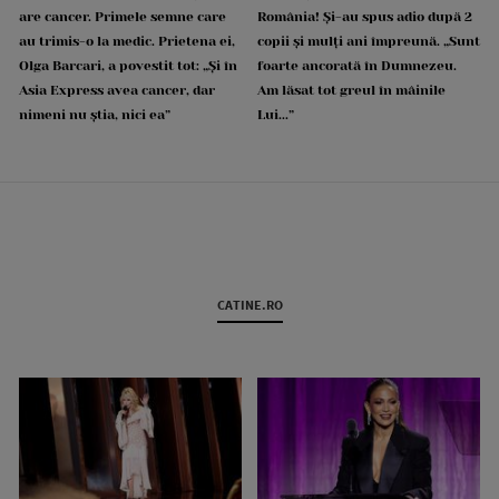
are cancer. Primele semne care
România! Și-au spus adio după 2
au trimis-o la medic. Prietena ei,
copii și mulți ani împreună. „Sunt
Olga Barcari, a povestit tot: „Și în
foarte ancorată în Dumnezeu.
Asia Express avea cancer, dar
Am lăsat tot greul în mâinile
nimeni nu știa, nici ea”
Lui...”
CATINE.RO