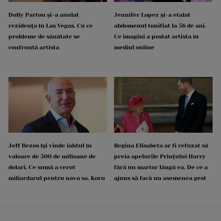
Dolly Parton și-a anulat
Jennifer Lopez și-a etalat
rezidența în Las Vegas. Cu ce
abdomenul tonifiat la 56 de ani.
probleme de sănătate se
Ce imagini a postat artista în
confruntă artista
mediul online
Jeff Bezos își vinde iahtul în
Regina Elisabeta ar fi refuzat să
valoare de 500 de milioane de
preia apelurile Prințului Harry
dolari. Ce sumă a cerut
fără un martor lângă ea. De ce a
miliardarul pentru nava sa, Koru
ajuns să facă un asemenea gest