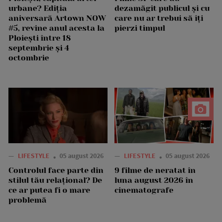
urbane? Ediția
dezamăgit publicul și cu
aniversară Artown NOW
care nu ar trebui să îți
#5, revine anul acesta la
pierzi timpul
Ploiești între 18
septembrie și 4
octombrie
—
LIFESTYLE
05 august 2026
—
LIFESTYLE
05 august 2026
Controlul face parte din
9 filme de neratat în
stilul tău relațional? De
luna august 2026 în
ce ar putea fi o mare
cinematografe
problemă