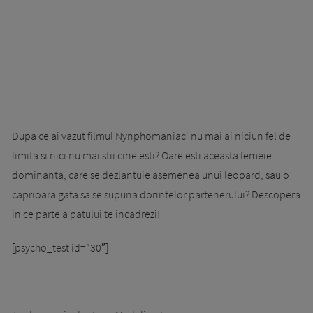
Dupa ce ai vazut filmul Nynphomaniac' nu mai ai niciun fel de
limita si nici nu mai stii cine esti? Oare esti aceasta femeie
dominanta, care se dezlantuie asemenea unui leopard, sau o
caprioara gata sa se supuna dorintelor partenerului? Descopera
in ce parte a patului te incadrezi!
[psycho_test id=”30″]