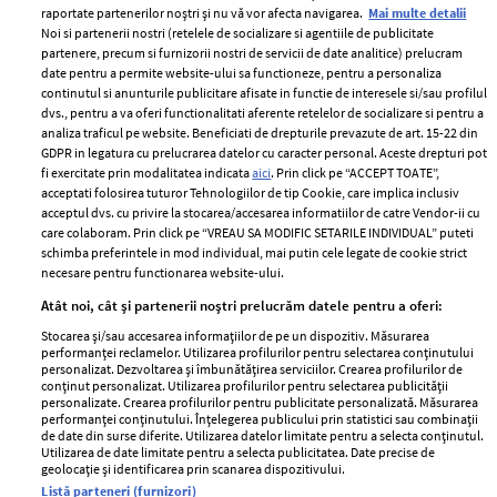
raportate partenerilor noștri și nu vă vor afecta navigarea.
Mai multe detalii
Noi si partenerii nostri (retelele de socializare si agentiile de publicitate
partenere, precum si furnizorii nostri de servicii de date analitice) prelucram
ELLE Style Awards
Termeni si conditii
date pentru a permite website-ului sa functioneze, pentru a personaliza
2024
continutul si anunturile publicitare afisate in functie de interesele si/sau profilul
Politica de
dvs., pentru a va oferi functionalitati aferente retelelor de socializare si pentru a
Despre ELLE
confidențialitate
analiza traficul pe website. Beneficiati de drepturile prevazute de art. 15-22 din
Romania
GDPR in legatura cu prelucrarea datelor cu caracter personal. Aceste drepturi pot
Politica de cookies
fi exercitate prin modalitatea indicata
aici
. Prin click pe “ACCEPT TOATE”,
Contact
Publicitate
acceptati folosirea tuturor Tehnologiilor de tip Cookie, care implica inclusiv
acceptul dvs. cu privire la stocarea/accesarea informatiilor de catre Vendor-ii cu
Abonamente
care colaboram. Prin click pe “VREAU SA MODIFIC SETARILE INDIVIDUAL” puteti
schimba preferintele in mod individual, mai putin cele legate de cookie strict
necesare pentru functionarea website-ului.
Stiri
Libertatea pentru
Atât noi, cât și partenerii noștri prelucrăm datele pentru a oferi:
femei
GSP
Stocarea și/sau accesarea informațiilor de pe un dispozitiv. Măsurarea
Viva
performanței reclamelor. Utilizarea profilurilor pentru selectarea conținutului
Unica
personalizat. Dezvoltarea și îmbunătățirea serviciilor. Crearea profilurilor de
Avantaje
conținut personalizat. Utilizarea profilurilor pentru selectarea publicității
Baby
personalizate. Crearea profilurilor pentru publicitate personalizată. Măsurarea
Retete practice
performanței conținutului. Înțelegerea publicului prin statistici sau combinații
Retete
de date din surse diferite. Utilizarea datelor limitate pentru a selecta conținutul.
Utilizarea de date limitate pentru a selecta publicitatea. Date precise de
geolocație și identificarea prin scanarea dispozitivului.
Pariază responsabil! Decizia ONJN nr. 821/25.09.2025.
Listă parteneri (furnizori)