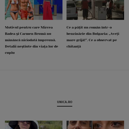
Motivul pentru care Mircea
Ce a pățit un român într-o
Badea și Carmen Brumă nu
benzinărie din Bulgaria: „Aveți
mănâncă niciodată împreună.
mare grijă!”. Ce a observat pe
Detalii neștiute din viața lor de
chitanță
cuplu
UNICA.RO