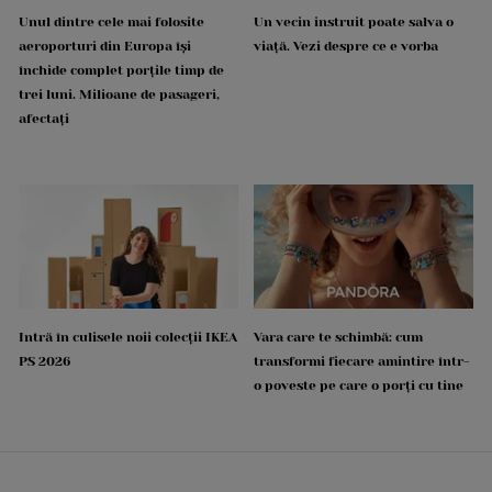
Unul dintre cele mai folosite
Un vecin instruit poate salva o
aeroporturi din Europa își
viață. Vezi despre ce e vorba
închide complet porțile timp de
trei luni. Milioane de pasageri,
afectați
Intră în culisele noii colecții IKEA
Vara care te schimbă: cum
PS 2026
transformi fiecare amintire într-
o poveste pe care o porți cu tine