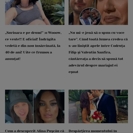
„Surioara e pe drum!” :o Wooow,
„Nu mi-e jenă să o spun cu voce
ce veste!! E oficial! Îndrăgita
tare”. Când toată lumea credea că
vedetă e din nou însărcinată, la
s-au liniștit apele între Codruța
40 de ani! Uite ce frumos a
Filip și Valentin Sanfira,
anunțat!
cântăreața a decis să spună tot
adevărul despre mariajul ei
eșuat
Cum a descoperit Alina Pușcău că
Despărțirea momentului în