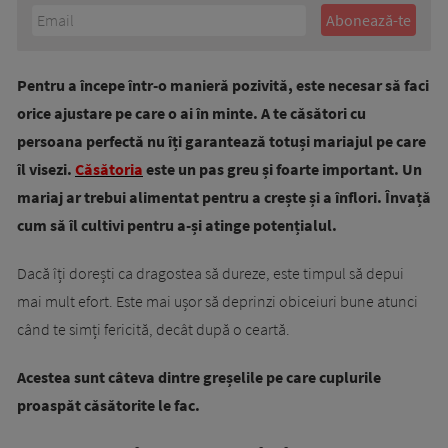
Pentru a începe într-o manieră pozivită, este necesar să faci
orice ajustare pe care o ai în minte. A te căsători cu
persoana perfectă nu îți garantează totuși mariajul pe care
îl visezi.
Căsătoria
este un pas greu și foarte important. Un
mariaj ar trebui alimentat pentru a crește și a înflori. Învață
cum să îl cultivi pentru a-și atinge potențialul.
Dacă îți dorești ca dragostea să dureze, este timpul să depui
mai mult efort. Este mai ușor să deprinzi obiceiuri bune atunci
când te simți fericită, decât după o ceartă.
Acestea sunt câteva dintre greșelile pe care cuplurile
proaspăt căsătorite le fac.