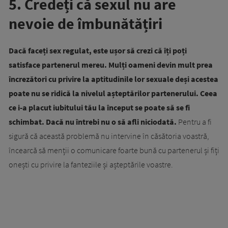
5. Credeți că sexul nu are
nevoie de îmbunătățiri
Dacă faceți sex regulat, este ușor să crezi că îți poți
satisface partenerul mereu. Mulți oameni devin mult prea
încrezători cu privire la aptitudinile lor sexuale deși acestea
poate nu se ridică la nivelul așteptărilor partenerului. Ceea
ce i-a placut iubitului tău la început se poate să se fi
schimbat. Dacă nu întrebi nu o să afli niciodată.
Pentru a fi
sigură că această problemă nu intervine în căsătoria voastră,
încearcă să menții o comunicare foarte bună cu partenerul și fiți
onești cu privire la fanteziile și așteptările voastre.