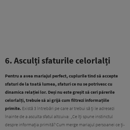
6. Asculți sfaturile celorlalți
Pentru a avea mariajul perfect, cuplurile tind să accepte
sfaturi de la toată lumea, sfaturi ce nu se potrivesc cu
dinamica relației lor. Deși nu este greșit să ceri părerile
celorlalți, trebuie să ai grijă cum filtrezi informațiile
primite.
Există 3 întrebări pe care ar trebui să ți le adresezi
înainte de a asculta sfatul altcuiva: „Ce îți spune instinctul
despre informația primită? Cum merge mariajul persoanei ce ți-