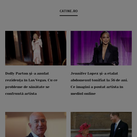
CATINE.RO
Dolly Parton și-a anulat
Jennifer Lopez și-a etalat
rezidența în Las Vegas. Cu ce
abdomenul tonifiat la 56 de ani.
probleme de sănătate se
Ce imagini a postat artista în
confruntă artista
mediul online