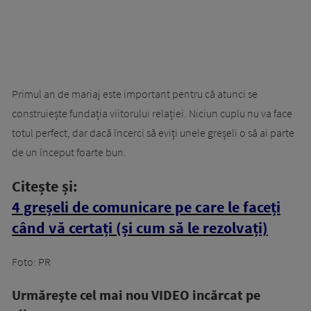
Primul an de mariaj este important pentru că atunci se
construiește fundația viitorului relației. Niciun cuplu nu va face
totul perfect, dar dacă încerci să eviți unele greșeli o să ai parte
de un început foarte bun.
Citește și:
4 greșeli de comunicare pe care le faceți
când vă certați (și cum să le rezolvați)
Foto: PR
Urmăreşte cel mai nou VIDEO incărcat pe