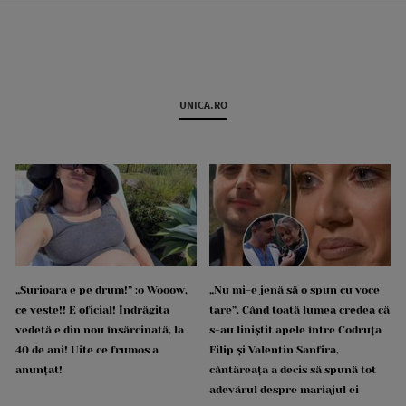
UNICA.RO
„Surioara e pe drum!” :o Wooow,
„Nu mi-e jenă să o spun cu voce
ce veste!! E oficial! Îndrăgita
tare”. Când toată lumea credea că
vedetă e din nou însărcinată, la
s-au liniștit apele între Codruța
40 de ani! Uite ce frumos a
Filip și Valentin Sanfira,
anunțat!
cântăreața a decis să spună tot
adevărul despre mariajul ei