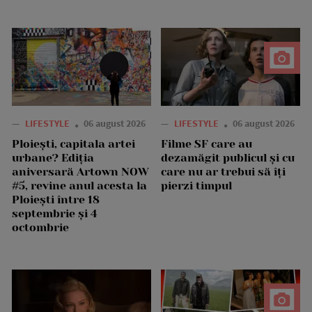
—
LIFESTYLE
06 august 2026
—
LIFESTYLE
06 august 2026
Ploiești, capitala artei
Filme SF care au
urbane? Ediția
dezamăgit publicul și cu
aniversară Artown NOW
care nu ar trebui să îți
#5, revine anul acesta la
pierzi timpul
Ploiești între 18
septembrie și 4
octombrie