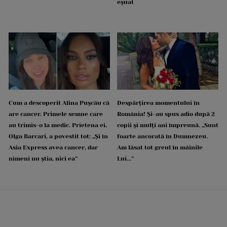
eșuat
Cum a descoperit Alina Pușcău că
Despărțirea momentului în
are cancer. Primele semne care
România! Și-au spus adio după 2
au trimis-o la medic. Prietena ei,
copii și mulți ani împreună. „Sunt
Olga Barcari, a povestit tot: „Și în
foarte ancorată în Dumnezeu.
Asia Express avea cancer, dar
Am lăsat tot greul în mâinile
nimeni nu știa, nici ea”
Lui...”