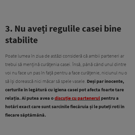
3. Nu aveți regulile casei bine
stabilite
Poate lumea în ziua de astăzi consideră că ambii parteneri ar
trebui să mențină curățenia casei. Însă, până când unul dintre
voi nu face un pas în față pentru a face curățenie, niciunul nu o
să își dorească nici măcar să spele vasele.
Deși par inocente,
certurile în legătură cu igiena casei pot afecta foarte tare
relația. Ai putea avea o
discuție cu partenerul
pentru a
hotârî exact care sunt sarcinile fiecăruia și le puteți roti în
fiecare săptămână.