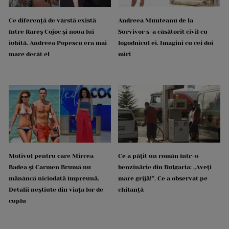
Ce diferență de vârstă există
Andreea Munteanu de la
între Rareș Cojoc și noua lui
Survivor s-a căsătorit civil cu
iubită. Andreea Popescu era mai
logodnicul ei. Imagini cu cei doi
mare decât el
miri
Motivul pentru care Mircea
Ce a pățit un român într-o
Badea și Carmen Brumă nu
benzinărie din Bulgaria: „Aveți
mănâncă niciodată împreună.
mare grijă!”. Ce a observat pe
Detalii neștiute din viața lor de
chitanță
cuplu