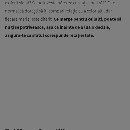
a oferit sfatul? Se potrivește părerea cu viața voastră?”. Este
normal să dorești să îți compari relația cu a celorlalți, dar
fiecare mariaj este diferit.
Ce merge pentru ceilalți, poate să
nu ți se potrivească, așa că înainte de a lua o decizie,
asigură-te că sfatul corespunde relației tale.