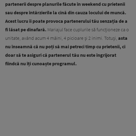
partenerii despre planurile făcute în weekend cu prietenii
sau despre întârzierile la cină din cauza locului de muncă.
Acest lucru îi poate provoca partenerului tău senzația de a
fi lăsat pe dinafară.
Mariajul face cuplurile să funcționeze ca o
unitate, având acum 4 mâini, 4 picioare și 2 inimi. Totuși,
asta
nu înseamnă că nu poți să mai petreci timp cu prietenii, ci
doar să te asiguri că partenerul tău nu este îngrijorat
fiindcă nu îți cunoaște programul.