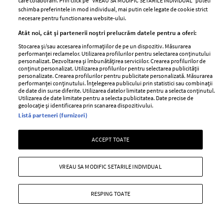
care colaboram. Prin click pe “VREAU SA MODIFIC SETARILE INDIVIDUAL” puteti
schimba preferintele in mod individual, mai putin cele legate de cookie strict
BEAUTY
BEAUTY TIPS
BE
necesare pentru functionarea website-ului.
țe
7 uleiuri care stimulează creșterea rapidă a
Ce
Atât noi, cât și partenerii noștri prelucrăm datele pentru a oferi:
părului
de
Stocarea și/sau accesarea informațiilor de pe un dispozitiv. Măsurarea
performanței reclamelor. Utilizarea profilurilor pentru selectarea conținutului
personalizat. Dezvoltarea și îmbunătățirea serviciilor. Crearea profilurilor de
conținut personalizat. Utilizarea profilurilor pentru selectarea publicității
personalizate. Crearea profilurilor pentru publicitate personalizată. Măsurarea
performanței conținutului. Înțelegerea publicului prin statistici sau combinații
de date din surse diferite. Utilizarea datelor limitate pentru a selecta conținutul.
Utilizarea de date limitate pentru a selecta publicitatea. Date precise de
geolocație și identificarea prin scanarea dispozitivului.
Listă parteneri (furnizori)
ELLE Style Awards
Termeni si conditii
ACCEPT TOATE
2024
Politica de
Despre ELLE
confidențialitate
VREAU SA MODIFIC SETARILE INDIVIDUAL
Romania
Politica de cookies
Contact
Publicitate
RESPING TOATE
Abonamente