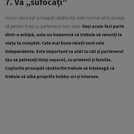
7. Vă „sufocați”
Atunci când ești proaspăt căsătorită, este normal să îți dorești
să petreci timp cu partenerul non-stop.
Deși acum faci parte
dintr-o echipă, asta nu înseamnă că trebuie să renunți la
viața ta complet. Cele mai bune relații sunt cele
independente. Este important ca atât tu cât și partenerul
tău să petreceți timp separat, cu prietenii și familia.
Cuplurile proaspăt căsătorite trebuie să înțeleagă că
trebuie să aibă propriile hobby-uri și interese.