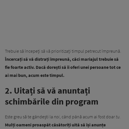
Trebuie să începeți să vă prioritizați timpul petrecut împreună.
Încercați să vă distrați împreună, căci mariajul trebuie să
fie foarte activ. Dacă dorești să îi oferi unei persoane tot ce
ai mai bun, acum este timpul.
2. Uitați să vă anuntați
schimbările din program
Este greu să te gândești la
noi
, când până acum ai fost doar
tu
.
Mulți oameni proaspăt căsătoriți uită să își anunțe