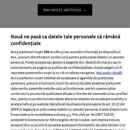
MAI MULTE ARTICOLE
Nouă ne pasă ca datele tale personale să rămână
confidențiale
Noi și partenerii noștri
594
stocăm și/sau accesăm informații pe dispozitivul
dvs., precum identificatorii cookie unici pentru prelucrarea datelor cu caracter
personal. Puteți accepta sau gestiona alegerile dvs. făcând clic mai jos sau în
orice moment, pe pagina cu politica de confidențialitate. Aceste alegeri vor fi
ABONEAZĂ-TE LA NEWSLETTER
raportate partenerilor noștri și nu vă vor afecta navigarea.
Mai multe detalii
Noi si partenerii nostri (retelele de socializare si agentiile de publicitate
partenere, precum si furnizorii nostri de servicii de date analitice) prelucram
date pentru a permite website-ului sa functioneze, pentru a personaliza
Urmareste-ne pe:
continutul si anunturile publicitare afisate in functie de interesele si/sau profilul
dvs., pentru a va oferi functionalitati aferente retelelor de socializare si pentru a
analiza traficul pe website. Beneficiati de drepturile prevazute de art. 15-22 din
GDPR in legatura cu prelucrarea datelor cu caracter personal. Aceste drepturi pot
fi exercitate prin modalitatea indicata
aici
. Prin click pe “ACCEPT TOATE”,
acceptati folosirea tuturor Tehnologiilor de tip Cookie, care implica inclusiv
acceptul dvs. cu privire la stocarea/accesarea informatiilor de catre Vendor-ii cu
Cele mai citite