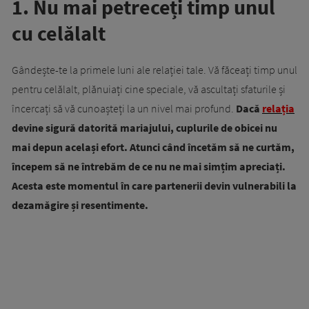
1. Nu mai petreceți timp unul
cu celălalt
Gândește-te la primele luni ale relației tale. Vă făceați timp unul
pentru celălalt, plănuiați cine speciale, vă ascultați sfaturile și
încercați să vă cunoașteți la un nivel mai profund.
Dacă
relația
devine sigură datorită mariajului, cuplurile de obicei nu
mai depun același efort. Atunci când încetăm să ne curtăm,
începem să ne întrebăm de ce nu ne mai simțim apreciați.
Acesta este momentul în care partenerii devin vulnerabili la
dezamăgire și resentimente.