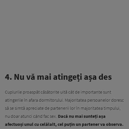
4. Nu vă mai atingeți așa des
Cuplurile proaspăt căsătorite uită cât de importante sunt
atingerile în afara dormitorului. Majoritatea persoanelor doresc
să se simtă apreciate de partenerii lor în majoritatea timpului,
nu doar atunci când fac sex.
Dacă nu mai sunteți așa
afectuoși unul cu celălalt, cel puțin un partener va observa.