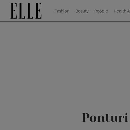
Fashion
Beauty
People
Health &
Ponturi