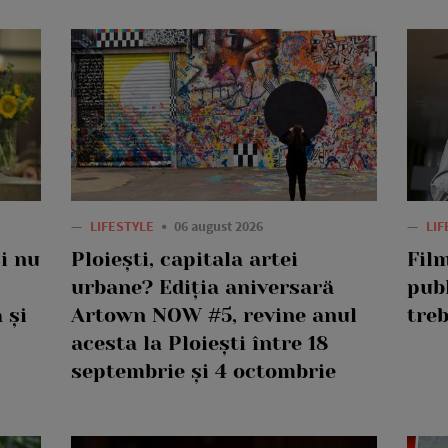
—
LIFESTYLE
06 august 2026
—
LI
și nu
Ploiești, capitala artei
Fil
urbane? Ediția aniversară
publ
 și
Artown NOW #5, revine anul
treb
acesta la Ploiești între 18
septembrie și 4 octombrie