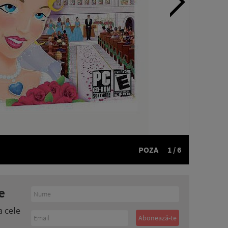
POZA
1 / 6
e
a cele