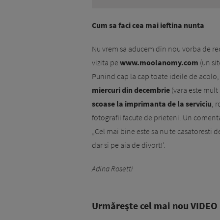
Cum sa faci cea mai ieftina nunta
Nu vrem sa aducem din nou vorba de reces
vizita pe
www.moolanomy.com
(un si
Punind cap la cap toate ideile de acolo, n
miercuri din decembrie
(vara este mult
scoase la imprimanta de la serviciu
, 
fotografii facute de prieteni. Un coment
„Cel mai bine este sa nu te casatoresti d
dar si pe aia de divort!'.
Adina Rosetti
Urmăreşte cel mai nou VIDEO i