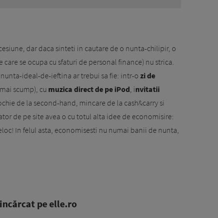
iune, dar daca sinteti in cautare de o nunta-chilipir, o
te care se ocupa cu sfaturi de personal finance) nu strica.
unta-ideal-de-ieftina ar trebui sa fie: intr-o
zi de
 mai scump), cu
muzica direct de pe iPod
, i
nvitatii
rochie de la second-hand, mincare de la cash&carry si
ator de pe site avea o cu totul alta idee de economisire:
eloc! In felul asta, economisesti nu numai banii de nunta,
ncărcat pe elle.ro