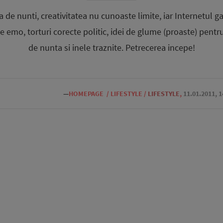
a de nunti, creativitatea nu cunoaste limite, iar Internetul g
se emo, torturi corecte politic, idei de glume (proaste) pentr
de nunta si inele traznite. Petrecerea incepe!
—
HOMEPAGE
/
LIFESTYLE
/
LIFESTYLE
,
11.01.2011, 1