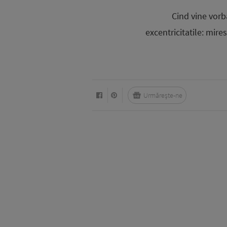
Cind vine vorb
excentricitatile: mire
Urmărește-ne