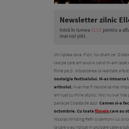
Newsletter zilnic Ell
Intră în lumea
ELLE
pentru a afl
mai noi știri.
Imi lipsea ceva. Fizic. Nu stiam ce. O sta
cea pe care am avut-o cand m-am lasat d
filme pe zi. Intoarcerea la realitate a fos
nostalgia festivalului. M-as intoarce l
articolul.
N-ar mai fi nevoie sa mai imp
am luat cu mine atunci. Nici nu s-ar mai
pana pe Coasta de azur.
Cannes si-a fac
octombrie. Cu toate
filmele
care au st
Nicolas Winding Refn si demonii lui sili
la care s-au ridicat in picioare cateva su