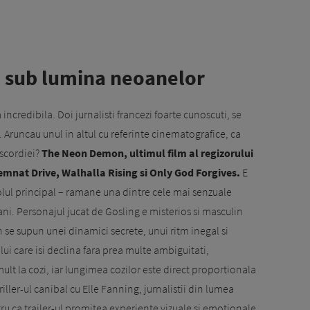
, sub lumina neoanelor
incredibila. Doi jurnalisti francezi foarte cunoscuti, se
a. Aruncau unul in altul cu referinte cinematografice, ca
iscordiei?
The Neon Demon, ultimul film al regizorului
emnat Drive, Walhalla Rising si Only God Forgives.
E
olul principal – ramane una dintre cele mai senzuale
ani. Personajul jucat de Gosling e misterios si masculin
 se supun unei dinamici secrete, unui ritm inegal si
lui care isi declina fara prea multe ambiguitati,
ult la cozi, iar lungimea cozilor este direct proportionala
ller-ul canibal cu Elle Fanning, jurnalistii din lumea
tru ca trailer-ul promitea experiente vizuale si emotionale