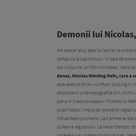
Demonii lui Nicolas
Am asistat anul asta la Cannes la o scena 
certau ca la usa cortului, in sala de pres
doi ninja intr-un film chinezesc. Marul d
danez, Nicolas Winding Refn, care a s
adevarat ca Drive – cu Ryan Gosling in r
descoperiri cinematografice din ultimii 
pana in maduva oaselor. Filmele lui Refn
surprinzator, impus de obsesiile regizoru
influentele lynchiene. La Cannes se sta m
cu faima regizorului. La Neon Demon, thri
intreaga s-au inghesuit disciplinati, pen