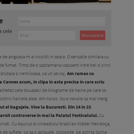
e
a cele
re de angoasa m-a incoltit in seara. O senzatie similara cu
e fumat. Timp de o saptamana vazusem intre trei si cinci
t brutala si nemiloasa, ca un sevraj.
Am ramas cu
a Cannes acum, in clipa in asta precisa in care scriu
achetez cele douazeci de kilograme de haine pe care le-
 potrivi hainele alea. Am noroc. Nu e nevoie sa mai merg
ut el bagajele. Vine la Bucuresti. Din 14 in 23
arnit controverse in mai la Palatul Festivalului.
Cu
conati. Cu Aqurius al cineastului brazilian Kleber Mendoça,
te de suflete, ca sa o aplaude, coplesite, pe actrita Sonia