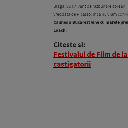
Braga. Cu un vant de razbunare corean, m
vreodata de Picasso. Inca nu v-am convin
Cannes à Bucarest vine cu marele pre
Loach.
Citeste si:
Festivalul de Film de 
castigatorii