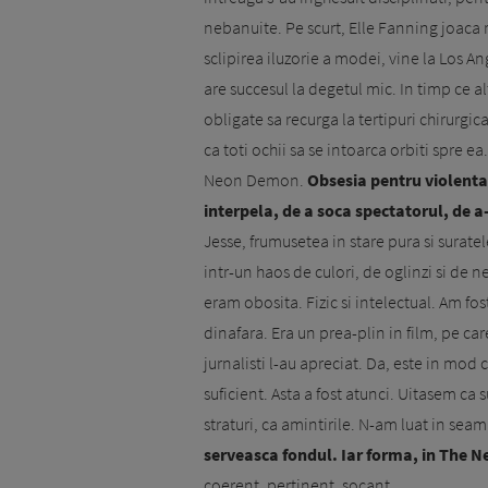
nebanuite. Pe scurt, Elle Fanning joaca 
sclipirea iluzorie a modei, vine la Los A
are succesul la degetul mic. In timp ce al
obligate sa recurga la tertipuri chirurgica
ca toti ochii sa se intoarca orbiti spre e
Neon Demon.
Obsesia pentru violenta
interpela, de a soca spectatorul, de a-
Jesse, frumusetea in stare pura si surat
intr-un haos de culori, de oglinzi si d
eram obosita. Fizic si intelectual. Am fo
dinafara. Era un prea-plin in film, pe ca
jurnalisti l-au apreciat. Da, este in mod c
suficient. Asta a fost atunci. Uitasem ca 
straturi, ca amintirile. N-am luat in sea
serveasca fondul. Iar forma, in The 
coerent, pertinent, socant.