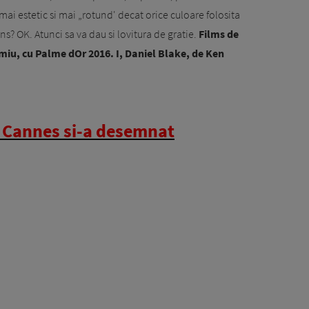
ai estetic si mai „rotund' decat orice culoare folosita
s? OK. Atunci sa va dau si lovitura de gratie.
Films de
miu, cu Palme dOr 2016. I, Daniel Blake, de Ken
la Cannes si-a desemnat