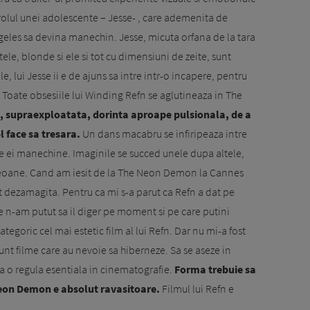
rolul unei adolescente – Jesse- , care ademenita de
ngeles sa devina manechin. Jesse, micuta orfana de la tara
tele, blonde si ele si tot cu dimensiuni de zeite, sunt
le, lui Jesse ii e de ajuns sa intre intr-o incapere, pentru
a. Toate obsesiile lui Winding Refn se aglutineaza in The
, supraexploatata, dorinta aproape pulsionala, de a
l face sa tresara.
Un dans macabru se infiripeaza intre
ele ei manechine. Imaginile se succed unele dupa altele,
e neoane. Cand am iesit de la The Neon Demon la Cannes
st dezamagita. Pentru ca mi s-a parut ca Refn a dat pe
re n-am putut sa il diger pe moment si pe care putini
ategoric cel mai estetic film al lui Refn. Dar nu mi-a fost
sunt filme care au nevoie sa hiberneze. Sa se aseze in
ma o regula esentiala in cinematografie.
Forma trebuie sa
Neon Demon e absolut ravasitoare.
Filmul lui Refn e